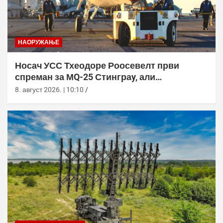
НАОРУЖАЊЕ
Носач УСС Тхеодоре Роосевелт први
спреман за МQ-25 Стинграy, али
оперативна употреба тек 2029.
8. август 2026. | 10:10