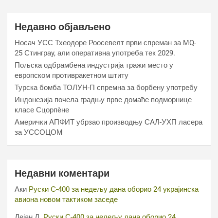
Недавно објављено
Носач УСС Тхеодоре Роосевелт први спреман за МQ-
25 Стинграy, али оперативна употреба тек 2029.
Пољска одбрамбена индустрија тражи место у
европском противракетном штиту
Турска бомба ТОЛУН-П спремна за борбену употребу
Индонезија почела градњу прве домаће подморнице
класе Сцорпèне
Амерички АПФИТ убрзао производњу САЛ-УХП ласера
за УССОЦОМ
Недавни коментари
Аки
Руски С-400 за недељу дана оборио 24 украјинска
авиона новом тактиком заседе
Дејан Д.
Руски С-400 за недељу дана оборио 24