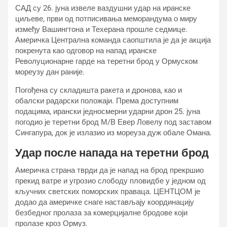
САД су 26. јуна извеле ваздушни удар на иранске
циљеве, први од потписивања меморандума о миру
између Вашингтона и Техерана прошле седмице.
Америчка Централна команда саопштила је да је акција
покренута као одговор на напад иранске
Револуционарне гарде на теретни брод у Ормуском
мореузу дан раније.
Погођена су складишта ракета и дронова, као и
обалски радарски положаји. Према доступним
подацима, ирански једносмерни ударни дрон 25. јуна
погодио је теретни брод М/В Евер Ловелy под заставом
Сингапура, док је излазио из мореуза дуж обале Омана.
Удар после напада на теретни брод
Америчка страна тврди да је напад на брод прекршио
прекид ватре и угрозио слободу пловидбе у једном од
кључних светских поморских праваца. ЦЕНТЦОМ је
додао да америчке снаге настављају координацију
безбедног пролаза за комерцијалне бродове који
пролазе кроз Ормуз.