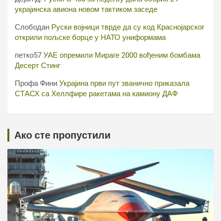
украјинска авиона новом тактиком заседе
Слободан
Руски војници тврде да су код Краснојарског
открили пољске борце у НАТО униформама
петко57
УАЕ опремили Мираге 2000 вођеним бомбама
Десерт Стинг
Профа Фини
Украјина први пут званично приказала
СТАСХ са Хеллфире ракетама на камиону ДАФ
Ако сте пропустили