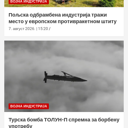
ВОЈНА ИНДУСТРИЈА
Пољска одбрамбена индустрија тражи
место у европском противракетном штиту
7. август 2026. | 15:20
ВОЈНА ИНДУСТРИЈА
Турска бомба ТОЛУН-П спремна за борбену
употребу