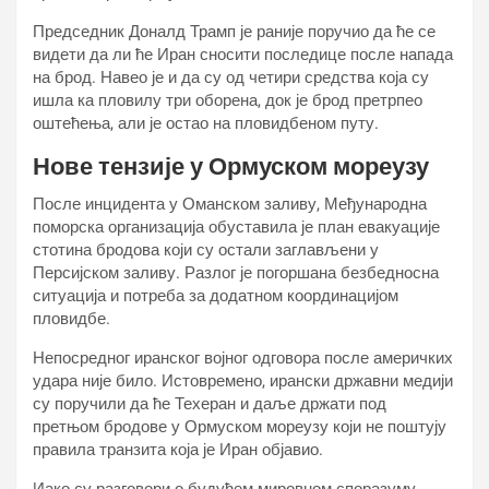
Председник Доналд Трамп је раније поручио да ће се
видети да ли ће Иран сносити последице после напада
на брод. Навео је и да су од четири средства која су
ишла ка пловилу три оборена, док је брод претрпео
оштећења, али је остао на пловидбеном путу.
Нове тензије у Ормуском мореузу
После инцидента у Оманском заливу, Међународна
поморска организација обуставила је план евакуације
стотина бродова који су остали заглављени у
Персијском заливу. Разлог је погоршана безбедносна
ситуација и потреба за додатном координацијом
пловидбе.
Непосредног иранског војног одговора после америчких
удара није било. Истовремено, ирански државни медији
су поручили да ће Техеран и даље држати под
претњом бродове у Ормуском мореузу који не поштују
правила транзита која је Иран објавио.