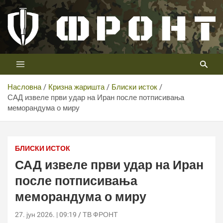
Скип
то
цонтент
Први војни канал у Србији
Телевизија ФРОНТ
Насловна
Кризна жаришта
Блиски исток
САД извеле први удар на Иран после потписивања
меморандума о миру
САД извеле први удар на Иран после потписивања
меморандума о миру
БЛИСКИ ИСТОК
САД извеле први удар на Иран
после потписивања
меморандума о миру
27. јун 2026. | 09:19
ТВ ФРОНТ