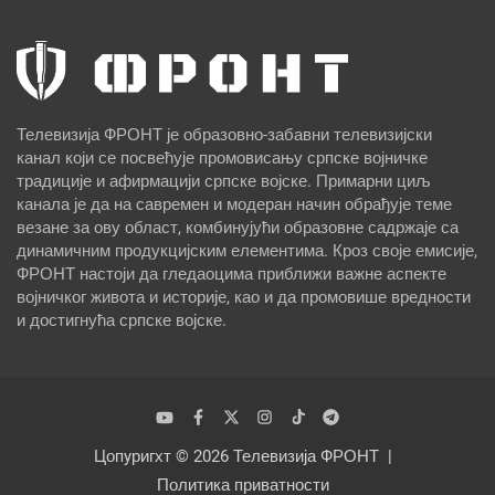
Телевизија ФРОНТ је образовно-забавни телевизијски
канал који се посвећује промовисању српске војничке
традиције и афирмацији српске војске. Примарни циљ
канала је да на савремен и модеран начин обрађује теме
везане за ову област, комбинујући образовне садржаје са
динамичним продукцијским елементима. Кроз своје емисије,
ФРОНТ настоји да гледаоцима приближи важне аспекте
војничког живота и историје, као и да промовише вредности
и достигнућа српске војске.
Цопyригхт © 2026
Телевизија ФРОНТ
Политика приватности