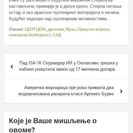
Иако су разговори о будућем мировном споразуму
настављени, примирје је и даље крхко. Спорна питања
остају и око иранског нуклеарног материјала и начина
будућег надзора над нуклеарним активностима.
Ознаке:
ЦЕНТЦОМ
,
дронови
,
Иран
,
Ормуски мореуз
,
поморска безбедност
,
САД
Кретање
Пад ОА-1К Скyраидер ИИ у Оклахоми: грешка у
чланка
кабини уништила авион од 17 милиона долара
Америчка морнарица пре рока примила два
модернизована разарача класе Арлеигх Бурке
Које је Ваше мишљење о
овоме?