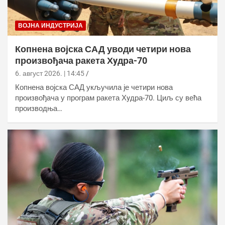
ВОЈНА ИНДУСТРИЈА
Копнена војска САД уводи четири нова
произвођача ракета Хyдра-70
6. август 2026. | 14:45
Копнена војска САД укључила је четири нова
произвођача у програм ракета Хyдра-70. Циљ су већа
производња…