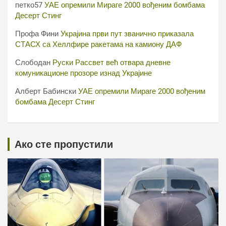
петко57
УАЕ опремили Мираге 2000 вођеним бомбама
Десерт Стинг
Профа Фини
Украјина први пут званично приказала
СТАСХ са Хеллфире ракетама на камиону ДАФ
Слободан
Руски Рассвет већ отвара дневне
комуникационе прозоре изнад Украјине
Алберт Бабински
УАЕ опремили Мираге 2000 вођеним
бомбама Десерт Стинг
Ако сте пропустили