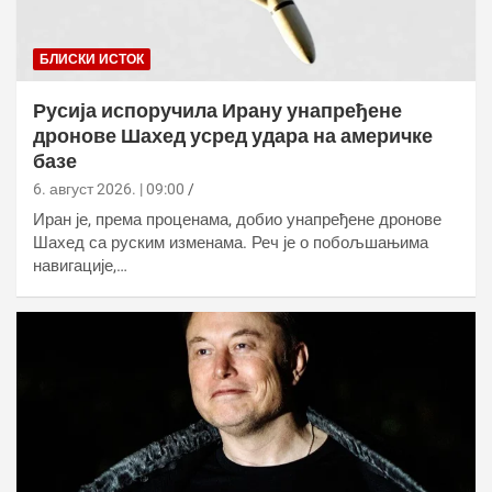
БЛИСКИ ИСТОК
Русија испоручила Ирану унапређене
дронове Шахед усред удара на америчке
базе
6. август 2026. | 09:00
Иран је, према проценама, добио унапређене дронове
Шахед са руским изменама. Реч је о побољшањима
навигације,…