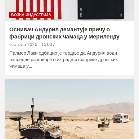
ВОЈНА ИНДУСТРИЈА
Оснивач Андурил демантује причу о
фабрици дронских чамаца у Мериленду
6. август 2026. | 15:00
Палмер Лаки одбацио је тврдње да Андурил води
напредне разговоре о изградњи фабрике дронских
чамаца у…