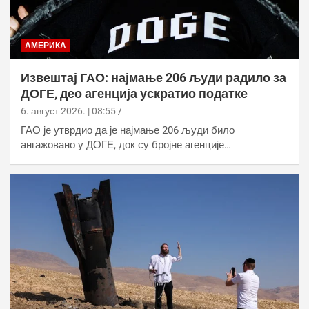
АМЕРИКА
Извештај ГАО: најмање 206 људи радило за
ДОГЕ, део агенција ускратио податке
6. август 2026. | 08:55
ГАО је утврдио да је најмање 206 људи било
ангажовано у ДОГЕ, док су бројне агенције…