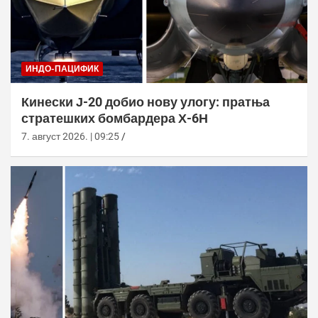
ИНДО-ПАЦИФИК
Кинески Ј-20 добио нову улогу: пратња
стратешких бомбардера Х-6Н
7. август 2026. | 09:25