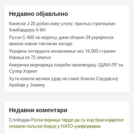
Недавно објављено
Кинески Ј-20 добио нову улогу: пратња стратешких
бомбардера Х-6Н
Руски С-400 за недељу дана оборио 24 украјинска
авиона новом тактиком заседе
Украјина потврдила ангажовање око 16.000 страних
бораца из 72 земље
Америчка морнарица покреће производњу ЈДАМ-ЛР за
Супер Хорнет
Хути извели велики удар на снаге блиске Саудијској
Арабији у Јемену
Недавни коментари
Слободан
Руски војници тврде да су код Краснојарског
открили пољске борце у НАТО униформама