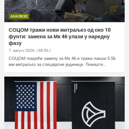
АНАЛИЗЕ
СОЦОМ тражи нови митраљез од око 10
фунти: замена за Мк 46 улази у наредну
фазу
7. август 2026. | 08:56
СОЦОМ покреће замену за Мк 46 и тражи лакши 5.56
мм митраљез за специјалне јединице. Тежиште…