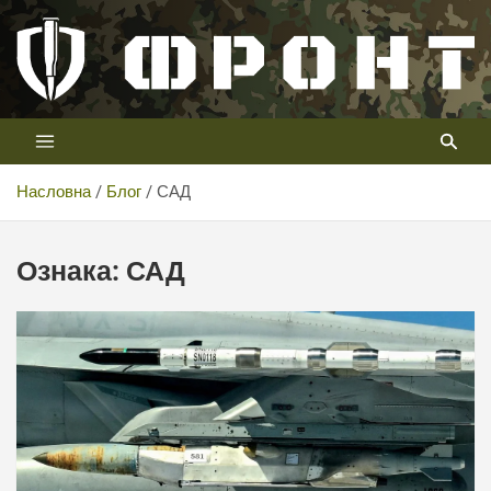
Скип
то
цонтент
Први војни канал у Србији
Телевизија ФРОНТ
Насловна
Блог
САД
Ознака:
САД