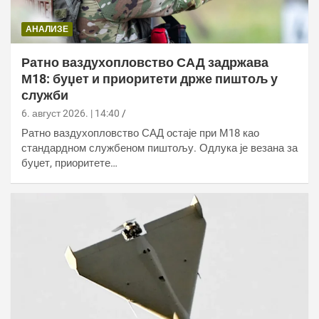
АНАЛИЗЕ
Ратно ваздухопловство САД задржава
М18: буџет и приоритети држе пиштољ у
служби
6. август 2026. | 14:40
Ратно ваздухопловство САД остаје при М18 као
стандардном службеном пиштољу. Одлука је везана за
буџет, приоритете…