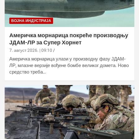
ВОЈНА ИНДУСТРИЈА
Америчка морнарица покреће производњу
ЈДАМ-ЛР за Супер Хорнет
7. август 2026. | 09:10
Америчка морнарица улази у производну фазу ЈДАМ-
ЛР, млазне верзије вођене бомбе великог домета. Ново
средство треба…