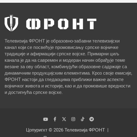
Телевизија ФРОНТ је образовно-забавни телевизијски
канал који се посвећује промовисању српске војничке
традиције и афирмацији српске војске. Примарни циљ
канала је да на савремен и модеран начин обрађује теме
везане за ову област, комбинујући образовне садржаје са
динамичним продукцијским елементима. Кроз своје емисије,
ФРОНТ настоји да гледаоцима приближи важне аспекте
војничког живота и историје, као и да промовише вредности
и достигнућа српске војске.
Цопyригхт © 2026
Телевизија ФРОНТ