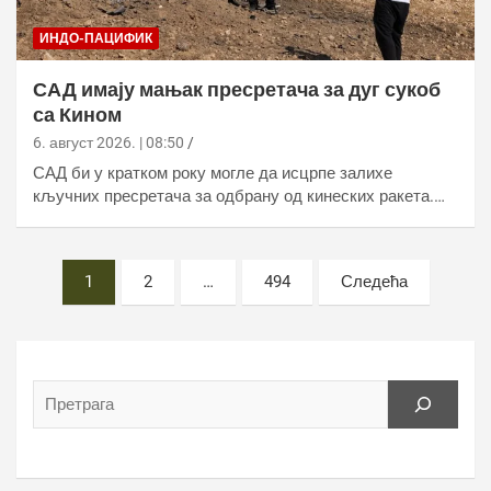
ИНДО-ПАЦИФИК
САД имају мањак пресретача за дуг сукоб
са Кином
6. август 2026. | 08:50
САД би у кратком року могле да исцрпе залихе
кључних пресретача за одбрану од кинеских ракета.…
Постс
1
2
…
494
Следећа
пагинатион