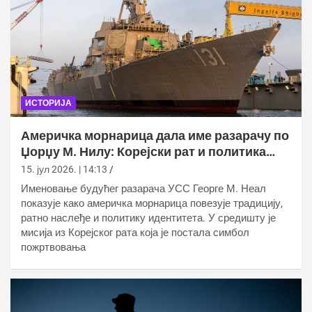
ИСТОРИЈА
Америчка морнарица дала име разарачу по
Џорџу М. Нилу: Корејски рат и политика
војног сећања
15. јул 2026. | 14:13
Именовање будућег разарача УСС Георге М. Неал
показује како америчка морнарица повезује традицију,
ратно наслеђе и политику идентитета. У средишту је
мисија из Корејског рата која је постала симбол
пожртвовања