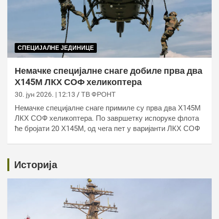
СПЕЦИЈАЛНЕ ЈЕДИНИЦЕ
Немачке специјалне снаге добиле прва два
Х145М ЛКХ СОФ хеликоптера
30. јун 2026. | 12:13
ТВ ФРОНТ
Немачке специјалне снаге примиле су прва два Х145М
ЛКХ СОФ хеликоптера. По завршетку испоруке флота
ће бројати 20 Х145М, од чега пет у варијанти ЛКХ СОФ
Историја