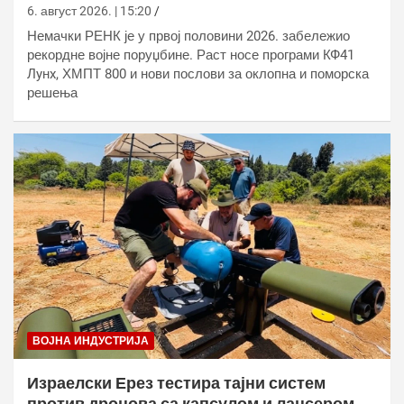
6. август 2026. | 15:20
Немачки РЕНК је у првој половини 2026. забележио
рекордне војне поруџбине. Раст носе програми КФ41
Лyнx, ХМПТ 800 и нови послови за оклопна и поморска
решења
ВОЈНА ИНДУСТРИЈА
Израелски Ерез тестира тајни систем
против дронова са капсулом и лансером