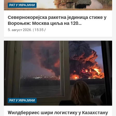
РАТ У УКРАЈИНИ
Севернокорејска ракетна јединица стиже у
Вороњеж: Москва циља на 120
балистичких ракета
5. август 2026. | 15:35
РАТ У УКРАЈИНИ
Wилдберриес шири логистику у Казахстану