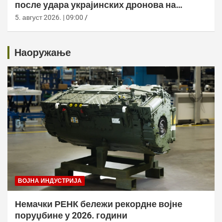
после удара украјинских дронова на
складишта у Русији
5. август 2026. | 09:00
Наоружање
ВОЈНА ИНДУСТРИЈА
Немачки РЕНК бележи рекордне војне
поруџбине у 2026. години