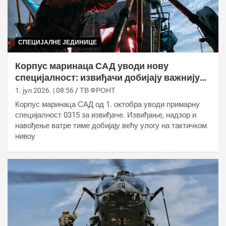
СПЕЦИЈАЛНЕ ЈЕДИНИЦЕ
Корпус маринаца САД уводи нову
специјалност: извиђачи добијају важнију
улогу у пешадијским батаљонима
1. јул 2026. | 08:56
ТВ ФРОНТ
Корпус маринаца САД од 1. октобра уводи примарну
специјалност 0315 за извиђаче. Извиђање, надзор и
навођење ватре тиме добијају већу улогу на тактичком
нивоу