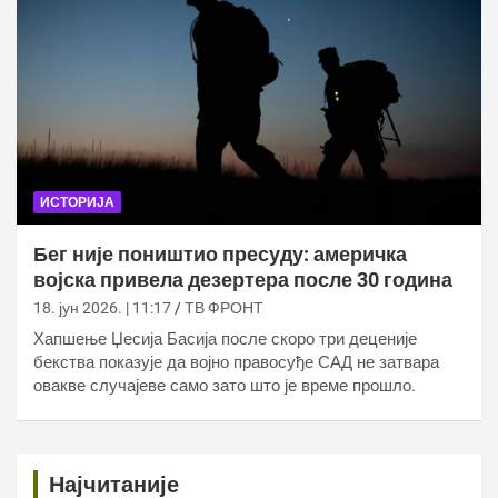
ИСТОРИЈА
Бег није поништио пресуду: америчка
војска привела дезертера после 30 година
18. јун 2026. | 11:17
ТВ ФРОНТ
Хапшење Џесија Басија после скоро три деценије
бекства показује да војно правосуђе САД не затвара
овакве случајеве само зато што је време прошло.
Најчитаније