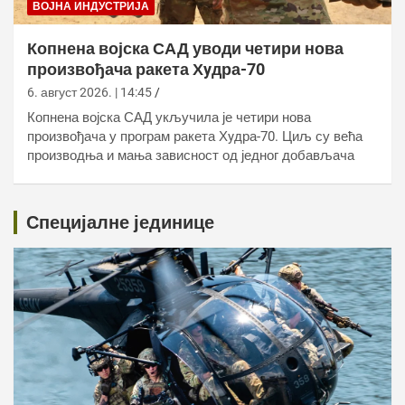
ВОЈНА ИНДУСТРИЈА
Копнена војска САД уводи четири нова
произвођача ракета Хyдра-70
6. август 2026. | 14:45
Копнена војска САД укључила је четири нова
произвођача у програм ракета Хyдра-70. Циљ су већа
производња и мања зависност од једног добављача
Специјалне јединице