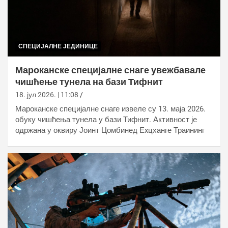
СПЕЦИЈАЛНЕ ЈЕДИНИЦЕ
Мароканске специјалне снаге увежбавале
чишћење тунела на бази Тифнит
18. јул 2026. | 11:08
Мароканске специјалне снаге извеле су 13. маја 2026.
обуку чишћења тунела у бази Тифнит. Активност је
одржана у оквиру Јоинт Цомбинед Еxцханге Траининг