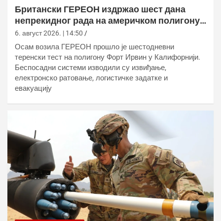
Британски ГЕРЕОН издржао шест дана
непрекидног рада на америчком полигону
у пустињи
6. август 2026. | 14:50
Осам возила ГЕРЕОН прошло је шестодневни
теренски тест на полигону Форт Ирвин у Калифорнији.
Беспосадни системи изводили су извиђање,
електронско ратовање, логистичке задатке и
евакуацију