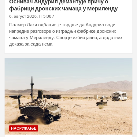
Оснивач Андурил демантује причу о
фабрици дронских чамаца у Мериленду
6. август 2026. | 15:00
Палмер Лаки одбацио је тврдње да Андурил води
напредне разговоре о изградњи фабрике дронских
чамаца у Мериленду. Спор је избио јавно, а додатних
доказа за сада нема
НАОРУЖАЊЕ