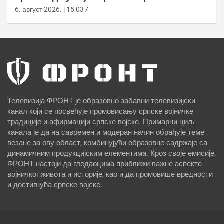
6. август 2026. | 15:03
Телевизија ФРОНТ је образовно-забавни телевизијски
канал који се посвећује промовисању српске војничке
традиције и афирмацији српске војске. Примарни циљ
канала је да на савремен и модеран начин обрађује теме
везане за ову област, комбинујући образовне садржаје са
динамичним продукцијским елементима. Кроз своје емисије,
ФРОНТ настоји да гледаоцима приближи важне аспекте
војничког живота и историје, као и да промовише вредности
и достигнућа српске војске.