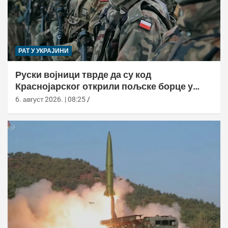
РАТ У УКРАЈИНИ
Руски војници тврде да су код
Краснојарског открили пољске борце у
НАТО униформама
6. август 2026. | 08:25