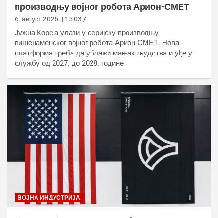
производњу војног робота Арион-СМЕТ
6. август 2026. | 15:03
Јужна Кореја улази у серијску производњу
вишенаменског војног робота Арион-СМЕТ. Нова
платформа треба да ублажи мањак људства и уђе у
службу од 2027. до 2028. године
ВОЈНА ИНДУСТРИЈА