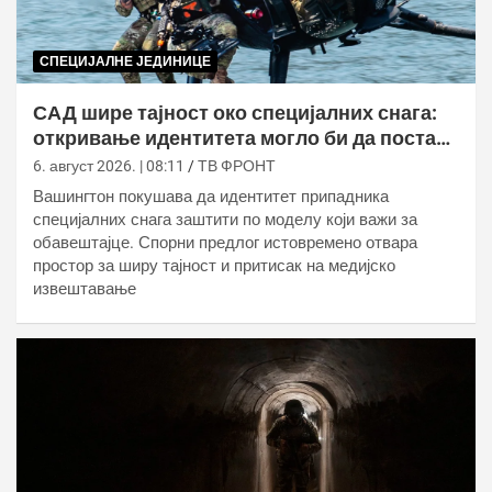
СПЕЦИЈАЛНЕ ЈЕДИНИЦЕ
САД шире тајност око специјалних снага:
откривање идентитета могло би да постане
кривично дело
6. август 2026. | 08:11
ТВ ФРОНТ
Вашингтон покушава да идентитет припадника
специјалних снага заштити по моделу који важи за
обавештајце. Спорни предлог истовремено отвара
простор за ширу тајност и притисак на медијско
извештавање