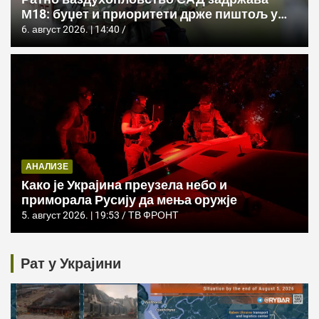
М18: буџет и приоритети држе пиштољ у
служби
6. август 2026. | 14:40
АНАЛИЗЕ
Како је Украјина преузела небо и
приморала Русију да мења оружје
5. август 2026. | 19:53
ТВ ФРОНТ
Рат у Украјини