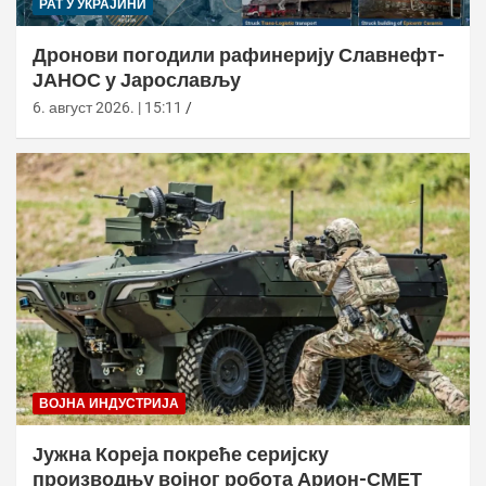
РАТ У УКРАЈИНИ
Дронови погодили рафинерију Славнефт-
ЈАНОС у Јарослављу
6. август 2026. | 15:11
ВОЈНА ИНДУСТРИЈА
Јужна Кореја покреће серијску
производњу војног робота Арион-СМЕТ