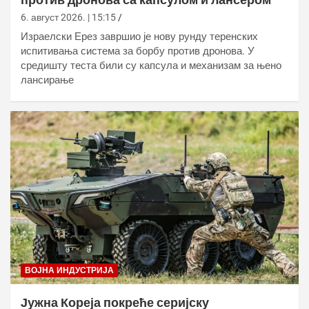
6. август 2026. | 15:15
Израелски Ерез завршио је нову рунду теренских
испитивања система за борбу против дронова. У
средишту теста били су капсула и механизам за њено
лансирање
ВОЈНА ИНДУСТРИЈА
Јужна Кореја покреће серијску