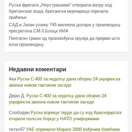
Руска фрегата „Неустрашими“ отворила ватру код
британских вода, британска морнарица појачала
праћење
САД и Јапан улажу 745 милиона долара у производњу
пресретача СМ-3 Блоцк ИИА
Пентагон тражи од произвођача оружја да пријаве шта
кочи производњу
Недавни коментари
Аки
Руски С-400 за недељу дана оборио 24 украјинска
авиона новом тактиком заседе
Дејан Д.
Руски С-400 за недељу дана оборио 24
украјинска авиона новом тактиком заседе
Слободан
Руски војници тврде да су код Краснојарског
открили пољске борце у НАТО униформама
петко57
УАЕ опремили Мираге 2000 вођеним бомбама