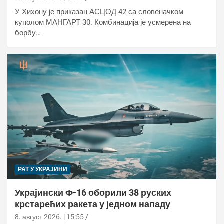
У Хихону је приказан АСЦОД 42 са словеначком
куполом МАНГАРТ 30. Комбинација је усмерена на
борбу…
РАТ У УКРАЈИНИ
Украјински Ф-16 оборили 38 руских
крстарећих ракета у једном нападу
8. август 2026. | 15:55