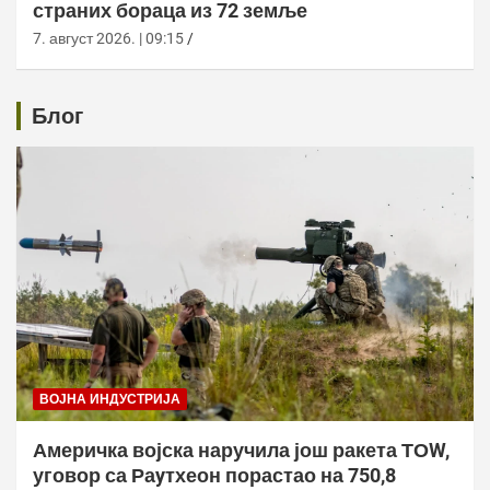
страних бораца из 72 земље
7. август 2026. | 09:15
Блог
ВОЈНА ИНДУСТРИЈА
Америчка војска наручила још ракета ТОW,
уговор са Раyтхеон порастао на 750,8