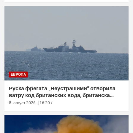
ЕВРОПА
Руска фрегата „Неустрашими“ отворила
ватру код британских вода, британска
морнарица појачала праћење
8. август 2026. | 16:20