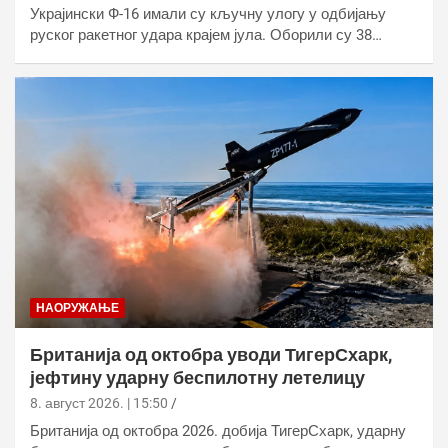
Украјински Ф-16 имали су кључну улогу у одбијању
руског ракетног удара крајем јула. Оборили су 38…
НАОРУЖАЊЕ
Британија од октобра уводи ТигерСхарк,
јефтину ударну беспилотну летелицу
8. август 2026. | 15:50
Британија од октобра 2026. добија ТигерСхарк, ударну