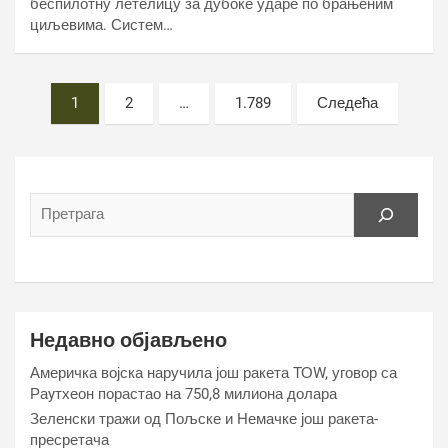
беспилотну летелицу за дубоке ударе по брањеним
циљевима. Систем…
Постс
1
2
…
1.789
Следећа
пагинатион
Недавно објављено
Америчка војска наручила још ракета ТОW, уговор са
Раyтхеон порастао на 750,8 милиона долара
Зеленски тражи од Пољске и Немачке још ракета-
пресретача