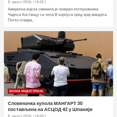
8. август 2026. | 16:05
Америчка војска сменила је генерал-потпуковника
Чарлса Костанцу са чела В корпуса пред крај мандата.
Потез отвара…
ВОЈНА ИНДУСТРИЈА
Словеначка купола МАНГАРТ 30
постављена на АСЦОД 42 у Шпанији
8. август 2026. | 16:00