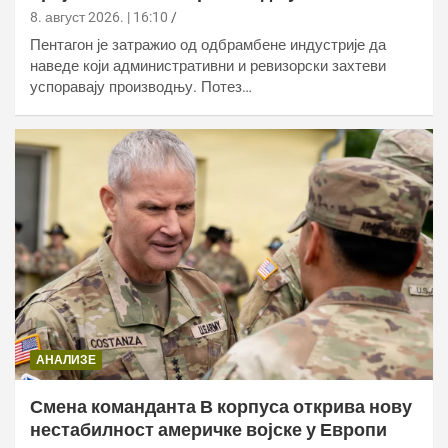
8. август 2026. | 16:10
Пентагон је затражио од одбрамбене индустрије да
наведе који административни и ревизорски захтеви
успоравају производњу. Потез…
АНАЛИЗЕ
Смена команданта В корпуса открива нову
нестабилност америчке војске у Европи