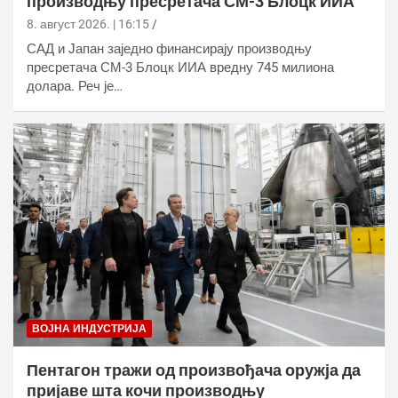
производњу пресретача СМ-3 Блоцк ИИА
8. август 2026. | 16:15
САД и Јапан заједно финансирају производњу
пресретача СМ-3 Блоцк ИИА вредну 745 милиона
долара. Реч је…
ВОЈНА ИНДУСТРИЈА
Пентагон тражи од произвођача оружја да
пријаве шта кочи производњу