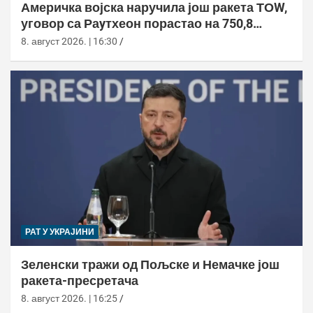
Америчка војска наручила још ракета ТОW,
уговор са Раyтхеон порастао на 750,8
милиона долара
8. август 2026. | 16:30
РАТ У УКРАЈИНИ
Зеленски тражи од Пољске и Немачке још
ракета-пресретача
8. август 2026. | 16:25