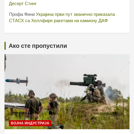
Десерт Стинг
Профа Фини
Украјина први пут званично приказала
СТАСХ са Хеллфире ракетама на камиону ДАФ
Ако сте пропустили
ВОЈНА ИНДУСТРИЈА