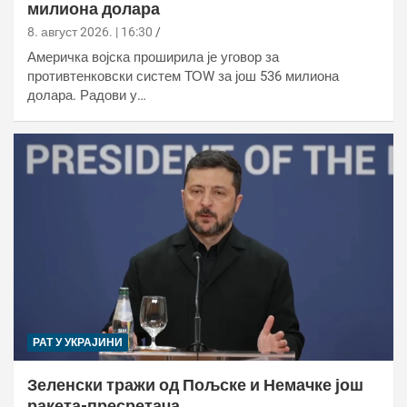
милиона долара
8. август 2026. | 16:30
Америчка војска проширила је уговор за
противтенковски систем ТОW за још 536 милиона
долара. Радови у…
РАТ У УКРАЈИНИ
Зеленски тражи од Пољске и Немачке још
ракета-пресретача