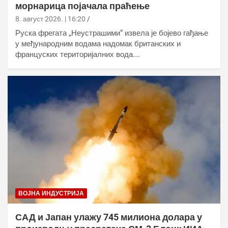
морнарица појачала праћење
8. август 2026. | 16:20
Руска фрегата „Неустрашими“ извела је бојево гађање
у међународним водама надомак британских и
француских територијалних вода.…
ВОЈНА ИНДУСТРИЈА
САД и Јапан улажу 745 милиона долара у