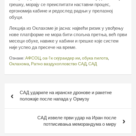
грешку, морају се преиспитати наставни процес,
ергономија кабине и редослед радњи у прелазној
обуци.
Лекција из Оклахоме је јасна: највећи ризик у увођењу
нове платформе не мора бити спољна претња, већ први
месеци обуке, навике у кабини и грешке које систем
није успео да пресече на време.
Ознаке:
АФСОЦ
,
оа-1к скyраидер ии
,
обука пилота
,
Оклахома
,
Ратно ваздухопловство САД
,
САД
Кретање
САД удариле на иранске дронове и ракетне
чланка
положаје после напада у Ормузу
САД извеле први удар на Иран после
потписивања меморандума о миру