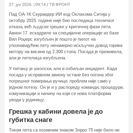
27. јун 2026. | 09:14
ТВ ФРОНТ
Пад ОА-1К Скyраидер ИИ код Оклахома Ситија у
октобру 2025. године није био последица техничког
отказа, већ људске грешке у критичној фази лета.
Авион 17. ескадриле за специјалне операције из базе
Вил Роџерс изгубљен је пошто је пилот на
упознавајућем лету ненамерно искључио довод горива
мотору на висини од 2.300 стопа. Посада је преживела,
али је летелица изгубљена.
У питању је школски, али и озбиљан инцидент. Када
посада у исправном авиону остане без погона због
погрешног померања ручице, проблем није само у
једном потезу. Он је и у распореду команди, процедури,
комуникацији и начину на који се нова платформа
уводи у јединицу.
Грешка у кабини довела је до
губитка снаге
Током лета са позивним знаком Зорро 75 није било ни