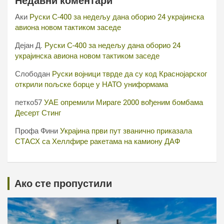
Недавни коментари
Аки
Руски С-400 за недељу дана оборио 24 украјинска
авиона новом тактиком заседе
Дејан Д.
Руски С-400 за недељу дана оборио 24
украјинска авиона новом тактиком заседе
Слободан
Руски војници тврде да су код Краснојарског
открили пољске борце у НАТО униформама
петко57
УАЕ опремили Мираге 2000 вођеним бомбама
Десерт Стинг
Профа Фини
Украјина први пут званично приказала
СТАСХ са Хеллфире ракетама на камиону ДАФ
Ако сте пропустили