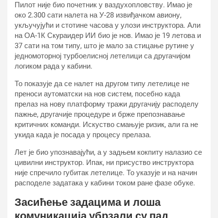
Пилот није био почетник у ваздухопловству. Имао је
око 2.300 сати налета на У-28 извиђачком авиону,
укључујући и стотине часова у улози инструктора. Али
на ОА-1К Скyраидер ИИ био је нов. Имао је 19 летова и
37 сати на том типу, што је мало за стицање рутине у
једномоторној турбоелисној летелици са другачијом
логиком рада у кабини.
То показује да се налет на другом типу летелице не
преноси аутоматски на нов систем, посебно када
прелаз на нову платформу тражи другачију расподелу
пажње, другачије процедуре и брже препознавање
критичних команди. Искуство смањује ризик, али га не
укида када је посада у процесу прелаза.
Лет је био упознавајући, а у задњем кокпиту налазио се
цивилни инструктор. Ипак, ни присуство инструктора
није спречило губитак летелице. То указује и на начин
расподеле задатака у кабини током ране фазе обуке.
Засићење задацима и лоша
комуникација убрзали су пад