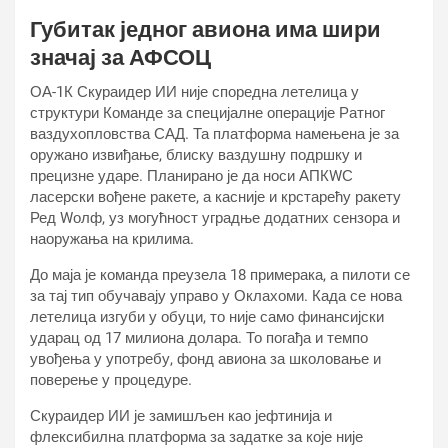
Губитак једног авиона има шири
значај за АФСОЦ
ОА-1К Скyраидер ИИ није споредна летелица у
структури Команде за специјалне операције Ратног
ваздухопловства САД. Та платформа намењена је за
оружано извиђање, блиску ваздушну подршку и
прецизне ударе. Планирано је да носи АПКWС
ласерски вођене ракете, а касније и крстарећу ракету
Ред Wолф, уз могућност уградње додатних сензора и
наоружања на крилима.
До маја је команда преузела 18 примерака, а пилоти се
за тај тип обучавају управо у Оклахоми. Када се нова
летелица изгуби у обуци, то није само финансијски
ударац од 17 милиона долара. То погађа и темпо
увођења у употребу, фонд авиона за школовање и
поверење у процедуре.
Скyраидер ИИ је замишљен као јефтинија и
флексибилна платформа за задатке за које није