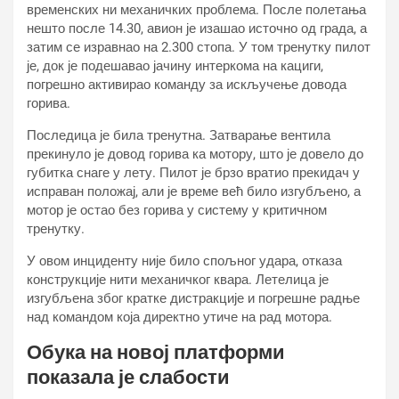
временских ни механичких проблема. После полетања
нешто после 14.30, авион је изашао источно од града, а
затим се изравнао на 2.300 стопа. У том тренутку пилот
је, док је подешавао јачину интеркома на кациги,
погрешно активирао команду за искључење довода
горива.
Последица је била тренутна. Затварање вентила
прекинуло је довод горива ка мотору, што је довело до
губитка снаге у лету. Пилот је брзо вратио прекидач у
исправан положај, али је време већ било изгубљено, а
мотор је остао без горива у систему у критичном
тренутку.
У овом инциденту није било спољног удара, отказа
конструкције нити механичког квара. Летелица је
изгубљена због кратке дистракције и погрешне радње
над командом која директно утиче на рад мотора.
Обука на новој платформи
показала је слабости