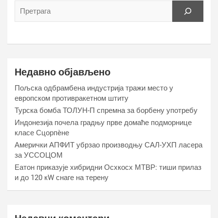
Недавно објављено
Пољска одбрамбена индустрија тражи место у
европском противракетном штиту
Турска бомба ТОЛУН-П спремна за борбену употребу
Индонезија почела градњу прве домаће подморнице
класе Сцорпèне
Амерички АПФИТ убрзао производњу САЛ-УХП ласера
за УССОЦОМ
Еатон приказује хибридни Осхкосх МТВР: тиши прилаз
и до 120 кW снаге на терену