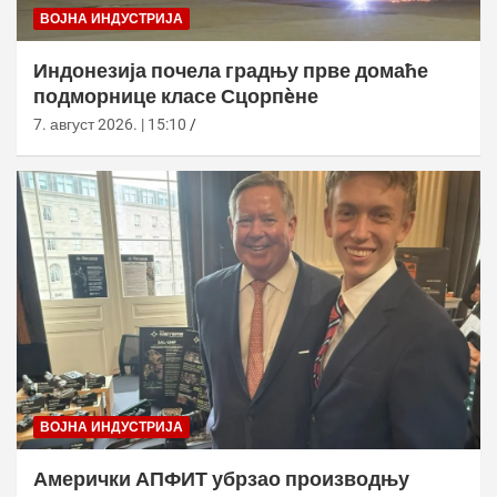
ВОЈНА ИНДУСТРИЈА
Индонезија почела градњу прве домаће
подморнице класе Сцорпèне
7. август 2026. | 15:10
ВОЈНА ИНДУСТРИЈА
Амерички АПФИТ убрзао производњу