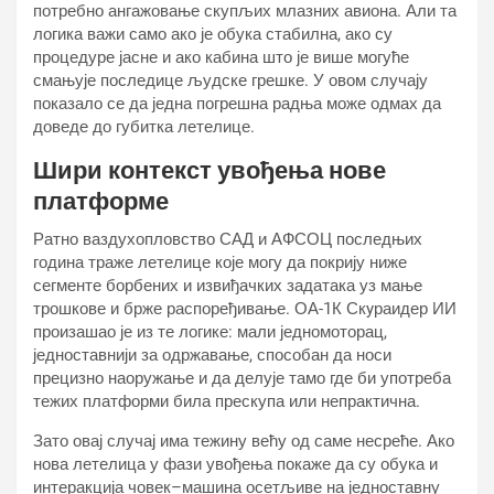
потребно ангажовање скупљих млазних авиона. Али та
логика важи само ако је обука стабилна, ако су
процедуре јасне и ако кабина што је више могуће
смањује последице људске грешке. У овом случају
показало се да једна погрешна радња може одмах да
доведе до губитка летелице.
Шири контекст увођења нове
платформе
Ратно ваздухопловство САД и АФСОЦ последњих
година траже летелице које могу да покрију ниже
сегменте борбених и извиђачких задатака уз мање
трошкове и брже распоређивање. ОА-1К Скyраидер ИИ
произашао је из те логике: мали једномоторац,
једноставнији за одржавање, способан да носи
прецизно наоружање и да делује тамо где би употреба
тежих платформи била прескупа или непрактична.
Зато овај случај има тежину већу од саме несреће. Ако
нова летелица у фази увођења покаже да су обука и
интеракција човек–машина осетљиве на једноставну