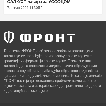
САЛ-УХП ласера за УССОЦОМ
7. август 2026. | 15:05
Телевизија ФРОНТ је образовно-забавни телевизијски
канал који се посвећује промовисању српске војничке
традиције и афирмацији српске војске. Примарни циљ
канала је да на савремен и модеран начин обрађује теме
везане за ову област, комбинујући образовне садржаје са
динамичним продукцијским елементима. Кроз своје емисије,
ФРОНТ настоји да гледаоцима приближи важне аспекте
војничког живота и историје, као и да промовише вредности
и достигнућа српске војске.