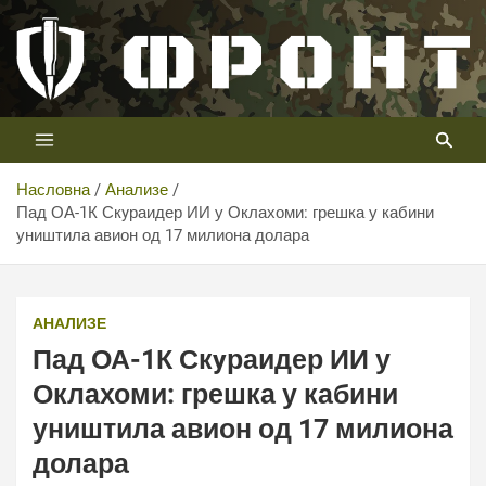
Скип
то
цонтент
Први војни канал у Србији
Телевизија ФРОНТ
Насловна
Анализе
Пад ОА-1К Скyраидер ИИ у Оклахоми: грешка у кабини
уништила авион од 17 милиона долара
Пад ОА-1К Скyраидер ИИ у Оклахоми: грешка у кабини
уништила авион од 17 милиона долара
АНАЛИЗЕ
Пад ОА-1К Скyраидер ИИ у
Оклахоми: грешка у кабини
уништила авион од 17 милиона
долара