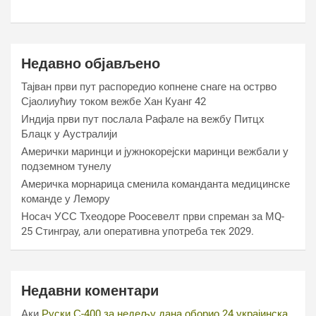
Недавно објављено
Тајван први пут распоредио копнене снаге на острво
Сјаолиућиу током вежбе Хан Куанг 42
Индија први пут послала Рафале на вежбу Питцх
Блацк у Аустралији
Амерички маринци и јужнокорејски маринци вежбали у
подземном тунелу
Америчка морнарица сменила команданта медицинске
команде у Лемору
Носач УСС Тхеодоре Роосевелт први спреман за МQ-
25 Стинграy, али оперативна употреба тек 2029.
Недавни коментари
Аки
Руски С-400 за недељу дана оборио 24 украјинска