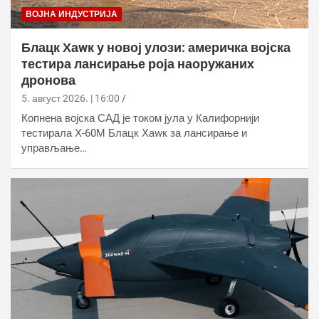
ВОЈНА ИНДУСТРИЈА
Блацк Хаwк у новој улози: америчка војска
тестира лансирање роја наоружаних
дронова
5. август 2026. | 16:00
Копнена војска САД је током јула у Калифорнији
тестирала Х-60М Блацк Хаwк за лансирање и
управљање…