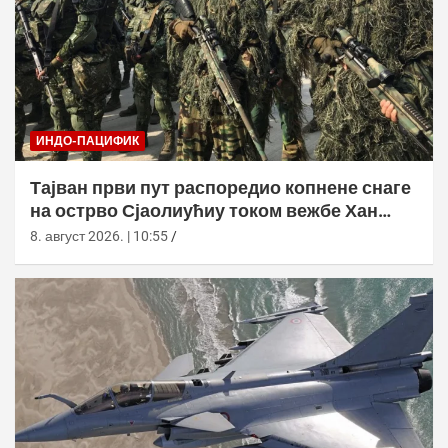
ИНДО-ПАЦИФИК
Тајван први пут распоредио копнене снаге
на острво Сјаолиућиу током вежбе Хан
Куанг 42
8. август 2026. | 10:55