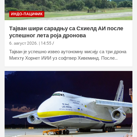
ИНДО-ПАЦИФИК
Тајван шири сарадњу са Схиелд АИ после
успешног лета роја дронова
6. август 2026. | 14:55
Тајван је успешно извео аутономну мисију са три дрона
Мигхтy Хорнет ИИИ уз софтвер Хивеминд. После…