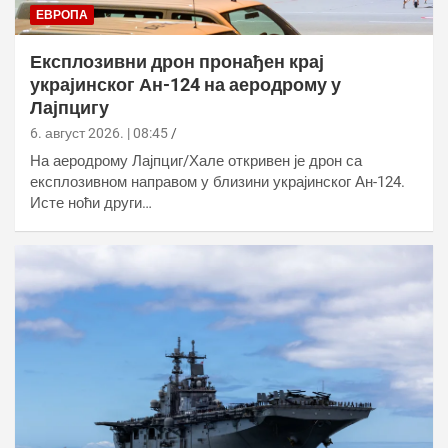
ЕВРОПА
Експлозивни дрон пронађен крај
украјинског Ан-124 на аеродрому у
Лајпцигу
6. август 2026. | 08:45
На аеродрому Лајпциг/Хале откривен је дрон са
експлозивном направом у близини украјинског Ан-124.
Исте ноћи други…