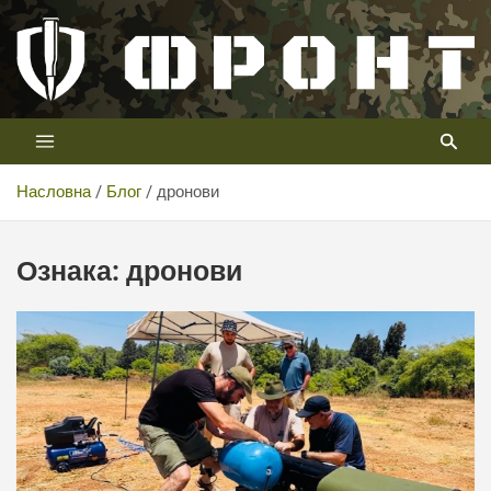
Скип
то
цонтент
Први војни канал у Србији
Телевизија ФРОНТ
Насловна
Блог
дронови
Ознака:
дронови