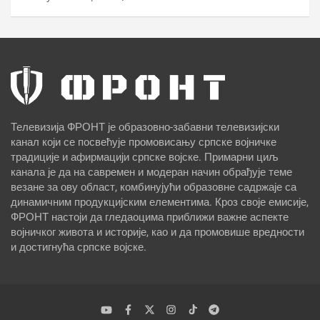
Телевизија ФРОНТ је образовно-забавни телевизијски
канал који се посвећује промовисању српске војничке
традиције и афирмацији српске војске. Примарни циљ
канала је да на савремен и модеран начин обрађује теме
везане за ову област, комбинујући образовне садржаје са
динамичним продукцијским елементима. Кроз своје емисије,
ФРОНТ настоји да гледаоцима приближи важне аспекте
војничког живота и историје, као и да промовише вредности
и достигнућа српске војске.