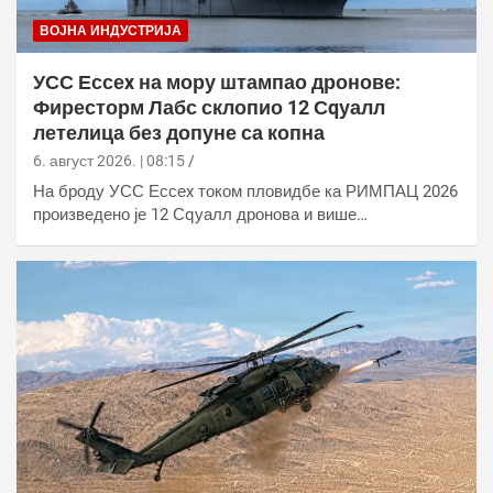
ВОЈНА ИНДУСТРИЈА
УСС Ессеx на мору штампао дронове:
Фиресторм Лабс склопио 12 Сqуалл
летелица без допуне са копна
6. август 2026. | 08:15
На броду УСС Ессеx током пловидбе ка РИМПАЦ 2026
произведено је 12 Сqуалл дронова и више…