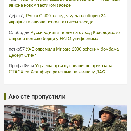
авиона новом тактиком заседе
Дејан Д.
Руски С-400 за недељу дана оборио 24
украјинска авиона новом тактиком заседе
Слободан
Руски војници тврде да су код Краснојарског
открили пољске борце у НАТО униформама
петко57
УАЕ опремили Мираге 2000 вођеним бомбама
Десерт Стинг
Профа Фини
Украјина први пут званично приказала
СТАСХ са Хеллфире ракетама на камиону ДАФ
Ако сте пропустили