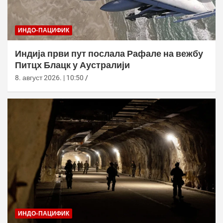
ИНДО-ПАЦИФИК
Индија први пут послала Рафале на вежбу
Питцх Блацк у Аустралији
8. август 2026. | 10:50
ИНДО-ПАЦИФИК