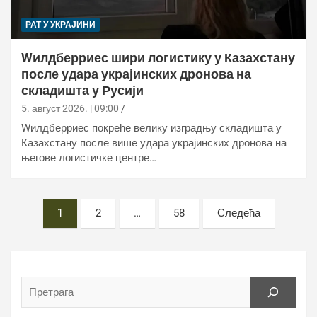
РАТ У УКРАЈИНИ
Wилдберриес шири логистику у Казахстану
после удара украјинских дронова на
складишта у Русији
5. август 2026. | 09:00
Wилдберриес покреће велику изградњу складишта у
Казахстану после више удара украјинских дронова на
његове логистичке центре…
Постс
1
2
…
58
Следећа
пагинатион