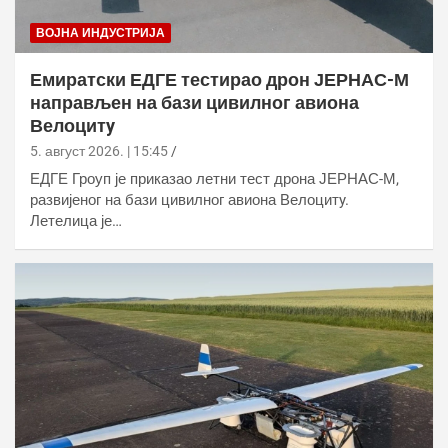
ВОЈНА ИНДУСТРИЈА
Емиратски ЕДГЕ тестирао дрон ЈЕРНАС-М
направљен на бази цивилног авиона
Велоцитy
5. август 2026. | 15:45
ЕДГЕ Гроуп је приказао летни тест дрона ЈЕРНАС-М,
развијеног на бази цивилног авиона Велоцитy.
Летелица је…