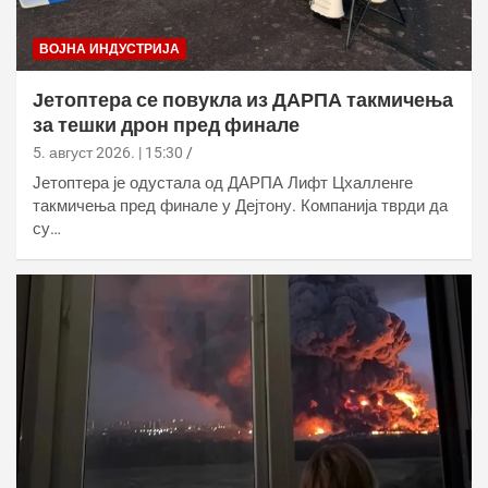
ВОЈНА ИНДУСТРИЈА
Јетоптера се повукла из ДАРПА такмичења
за тешки дрон пред финале
5. август 2026. | 15:30
Јетоптера је одустала од ДАРПА Лифт Цхалленге
такмичења пред финале у Дејтону. Компанија тврди да
су…