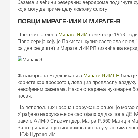
базама и већини резервних аеродрома подигнута с
која могу да приме целу ловачку флоту.
ЛОВЦИ МИРАГЕ-ИИИ И МИРАГЕ-В
Прототип авиона
Мираге ИИИ
полетео је 1958. годи
Прва серија коју је Пакистан купио састојала се о
са два седишта) и Мираге ИИИРП (извиђачка верзиј
Фатаморгана модификација
Мираге ИИИЕР
била је
користи као пресретач, ловац за превласт у вазду
невођеним ракетама. Након стварања нуклеарне бо
носач.
На пет спољних носача наоружања авион је могао д
Уграђено наоружање се састојало од два топа ДЕФА
ракете АИМ-9 Сидеwиндер, Матра Р.550 Магиц и Матр
За откривање противничких авиона у условима лоше
ЦСФ Цyрано ИИ.