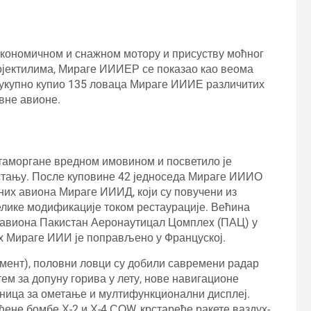
кономичном и снажном мотору и присуству моћног
ојектилима, Мираге ИИИЕР се показао као веома
 укупно купио 135 ловаца Мираге ИИИЕ различитих
овне авионе.
атаморгане вредном имовином и посветило је
тању. После куповине 42 једноседа Мираге ИИИО
них авиона Мираге ИИИД, који су повучени из
велике модификације током рестаурације. Већина
у авиона Пакистан Аеронаутицал Цомплеx (ПАЦ) у
х Мираге ИИИ је поправљено у Француској.
ент), половни ловци су добили савремени радар
ем за допуну горива у лету, нове навигационе
таница за ометање и мултифункционални дисплеј.
не бомбе Х-2 и Х-4 СОW, крстареће ракете ваздух-