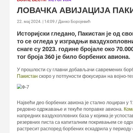
ЛОВАЧКА АВИЈАЦИЈА ПАК
22. мај 2024. | 14:09
Данко Боројевић
Историјски гледано, Пакистан је од св
то се огледа у изградњи ваздухопловн
снаге су 2023. године бројале око 70.00
тог броја 360 је било борбених авиона.
У прошлости су главни добављачи савремених борб
Пакистан
скоро у потпуности фокусиран на војно-т
Највећи део борбених авиона је стално лоциран у 12
редовно одржавање и текуће поправке авиона.
Ком
напредних ваздухопловних база у којима је успост
резервних писта са капиталним покривањем се одржа
растресит распоред борбених ескадрила у периоду 