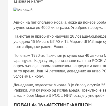
авиона је нагнут.
Авион на пет спољних носача може да понесе борбен
укупне масе до 4000 килограма. Уграђено наоружањ
Пакистан је првобитно наручио 28 ловаца-бомбарде
уследило 18 Мираге ВПА2 и 12 Мираге ВПА3, који с
противбродске ракете Еxоцет.
Почетком 1990-их Пакистан је купио око 40 авиона 
Француске. Када су модернизовани на ниво РОСЕ 
опремљено је новом авиоником, напредним навига
за то време. Још 14 летелица, доведених на ниво Р
условима и ноћу.
Донедавно, педесетак Мираге В је било у служби 25
Рафики, 340 км јужно од Исламабада. Тренутно је 
а мали број Мираге В РОСЕ ИИИ остаје у употреби.
ЛОВАЦ Ф-16 ФИГХТИНГ ФАЛЦОН