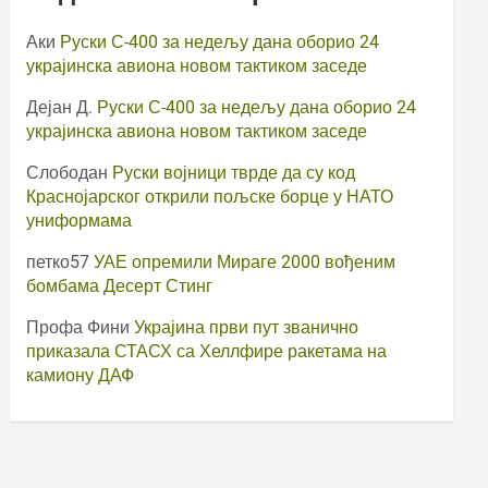
Аки
Руски С-400 за недељу дана оборио 24
украјинска авиона новом тактиком заседе
Дејан Д.
Руски С-400 за недељу дана оборио 24
украјинска авиона новом тактиком заседе
Слободан
Руски војници тврде да су код
Краснојарског открили пољске борце у НАТО
униформама
петко57
УАЕ опремили Мираге 2000 вођеним
бомбама Десерт Стинг
Профа Фини
Украјина први пут званично
приказала СТАСХ са Хеллфире ракетама на
камиону ДАФ