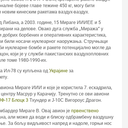
оналне бојеве главе тежине 450 кг, могу бити
 новим кинеским ракетама ваздух-ваздух.
д Либана, а 2003. године, 15 Мираге ИИИЕЕ и 5
рани на делове. Овако дуга служба „Миража“ у
 и добрих борбених и оперативних карактеристика,
ни били носачи нуклеарног наоружања. Стручњаци
би нуклеарне бомбе и ракете потенцијално могле да
он, који је у служби пакистанских ваздухопловних
ле томе 1980-1990-их.
ва Ил-78 су купљена од
Украјине
за
ету.
авиона Мираге ИИИ и које је користила 7. ескадрила,
ентру Масрур у Карачију. Тренутно се ови авиони
ЈФ-17 Блоцк 3
Тхундер и Ј-10С Вигороус Драгон.
мбардер Мираге В. Овај авион је
првенствено
ана, али може да води и блиску одбрамбену ваздушну
ање. За бољу видљивост напред и надоле, горњи нос