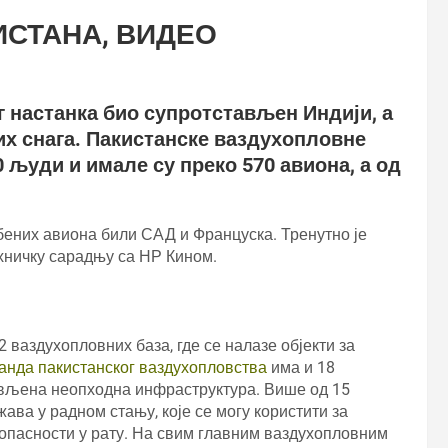
ИСТАНА, ВИДЕО
ог настанка био супротстављен Индији, а
их снага. Пакистанске ваздухопловне
0 људи и имале су преко 570 авиона, а од
ених авиона били САД и Француска. Тренутно је
ехничку сарадњу са НР Кином.
 ваздухопловних база, где се налазе објекти за
анда пакистанског ваздухопловства
има и 18
ављена неопходна инфраструктура. Више од 15
ва у радном стању, које се могу користити за
опасности у рату. На свим главним ваздухопловним