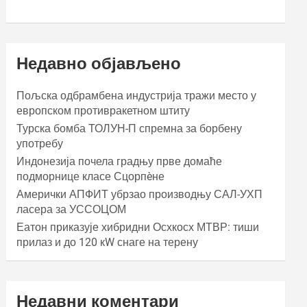
Недавно објављено
Пољска одбрамбена индустрија тражи место у
европском противракетном штиту
Турска бомба ТОЛУН-П спремна за борбену
употребу
Индонезија почела градњу прве домаће
подморнице класе Сцорпèне
Амерички АПФИТ убрзао производњу САЛ-УХП
ласера за УССОЦОМ
Еатон приказује хибридни Осхкосх МТВР: тиши
прилаз и до 120 кW снаге на терену
Недавни коментари