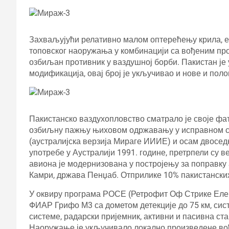
Захваљујући релативно малом оптерећењу крила, е
топовског наоружања у комбинацији са вођеним пр
озбиљан противник у ваздушној борби. Пакистан је
модификација, овај број је укључивао и нове и пол
Пакистанско ваздухопловство сматрало је своје ф
озбиљну пажњу њиховом одржавању у исправном с
(аустралијска верзија Мираге ИИИЕ) и осам двосед
употребе у Аустралији 1991. године, претрпели су 
авиона је модернизована у постројењу за поправк
Камри, држава Пенџаб. Отприлике 10% пакистански
У оквиру програма РОСЕ (Ретрофит Оф Стрике Елем
ФИАР Грифо М3 са дометом детекције до 75 км, сист
системе, радарски пријемник, активни и пасивна с
Наоружање је укључивало локално произведене вође