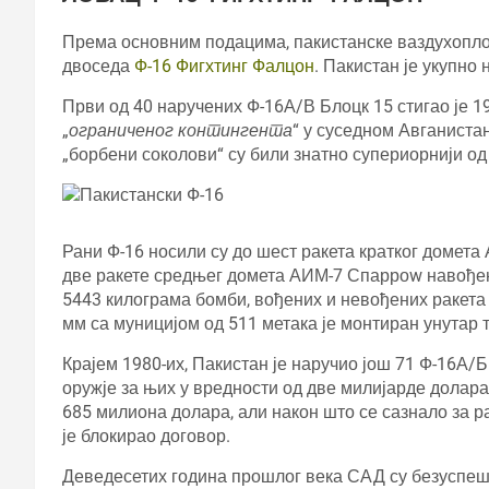
Према основним подацима, пакистанске ваздухоплов
двоседа
Ф-16 Фигхтинг Фалцон
. Пакистан је укупно
Први од 40 наручених Ф-16А/В Блоцк 15 стигао је 19
„
ограниченог контингента
“ у суседном Авганистан
„борбени соколови“ су били знатно супериорнији о
Рани Ф-16 носили су до шест ракета кратког домет
две ракете средњег домета АИМ-7 Спарроw навођене
5443 килограма бомби, вођених и невођених ракета
мм са муницијом од 511 метака је монтиран унутар 
Крајем 1980-их, Пакистан је наручио још 71 Ф-16А
оружје за њих у вредности од две милијарде долара
685 милиона долара, али након што се сазнало за р
је блокирао договор.
Деведесетих година прошлог века САД су безуспеш