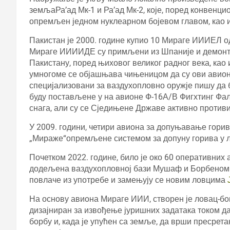
земљаРа’ад Мк-1 и Ра’ад Мк-2, које, поред конвенци
опремљен једном нуклеарном бојевом главом, као и
Пакистан је 2000. године купио 10 Мираге ИИИЕЛ о
Мираге ИИИИДЕ су примљени из Шпаније и демонти
Пакистану, поред њиховог великог радног века, као
умногоме се објашњава чињеницом да су ови авио
специјализовани за ваздухопловно оружје пишу да 
буду постављене у на авионе Ф-16А/В Фигхтинг Фалц
снага, али су се Сједињене Државе активно противи
У 2009. години, четири авиона за допуњавање гори
„Мираже“опремљене системом за допуну горива у л
Почетком 2022. године, било је око 60 оперативних 
додељена ваздухопловној бази Мушаф и Борбеном ц
повлаче из употребе и замењују се новим ловцима
На основу авиона Мираге ИИИ, створен је ловац-бо
дизајниран за извођење јуришних задатака током д
борбу и, када је упућен са земље, да врши пресрет