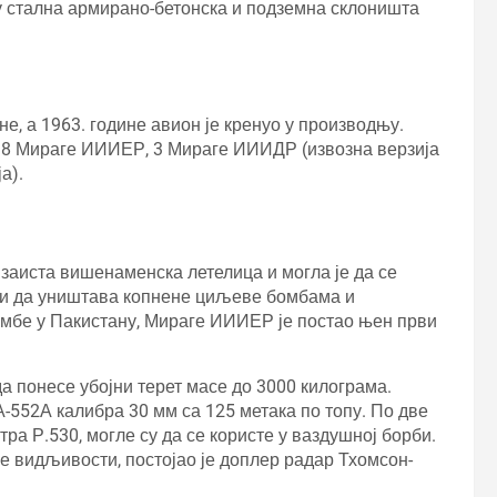
у стална армирано-бетонска и подземна склоништа
не, а 1963. године авион је кренуо у производњу.
д 18 Мираге ИИИЕР, 3 Мираге ИИИДР (извозна верзија
а).
 заиста вишенаменска летелица и могла је да се
ху и да уништава копнене циљеве бомбама и
мбе у Пакистану, Мираге ИИИЕР је постао њен први
а понесе убојни терет масе до 3000 килограма.
-552А калибра 30 мм са 125 метака по топу. По две
а Р.530, могле су да се користе у ваздушној борби.
 видљивости, постојао је доплер радар Тхомсон-