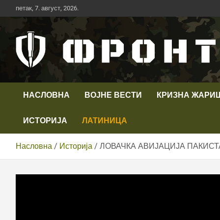
Скип
петак, 7. август, 2026.
то
цонтент
Први војни канал у Србији
Телевизија ФРОНТ
НАСЛОВНА
ВОЈНЕ ВЕСТИ
КРИЗНА ЖАРИ
ИСТОРИЈА
ЛАТИНИЦА
Насловна
Историја
ЛОВАЧКА АВИЈАЦИЈА ПАКИСТ