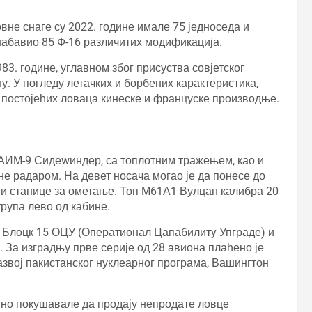
не снаге су 2022. године имале 75 једноседа и
 набавио 85 Ф-16 различитих модификација.
83. године, углавном због присуства совјетског
у. У погледу летачких и борбених карактеристика,
д постојећих ловаца кинеске и француске производње.
а АИМ-9 Сидеwиндер, са топлотним тражењем, као и
 радаром. На девет носача могао је да понесе до
 и станице за ометање. Топ М61А1 Вулцан калибра 20
трупа лево од кабине.
/Б Блоцк 15 ОЦУ (Оператионал Цапабилитy Упграде) и
. За изградњу прве серије од 28 авиона плаћено је
азвој пакистанског нуклеарног програма, Вашингтон
но покушавале да продају непродате ловце