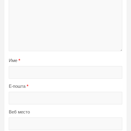
Име
*
Е-пошта
*
Веб место