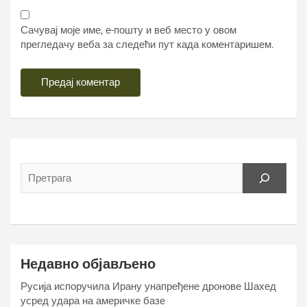
Сачувај моје име, е-пошту и веб место у овом
прегледачу веба за следећи пут када коментаришем.
Недавно објављено
Русија испоручила Ирану унапређене дронове Шахед
усред удара на америчке базе