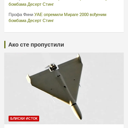
бомбама Десерт Стинг
Профа Фини
УАЕ опремили Мираге 2000 вођеним
бомбама Десерт Стинг
Ако сте пропустили
БЛИСКИ ИСТОК