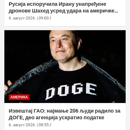
Русија испоручила Ирану унапређене
дронове Шахед усред удара на америчке
базе
6. август 2026. | 09:00
АМЕРИКА
Извештај ГАО: најмање 206 људи радило за
ДОГЕ, део агенција ускратио податке
6. август 2026. | 08:55