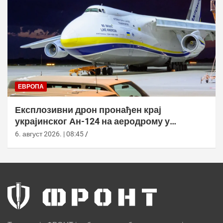
ЕВРОПА
Експлозивни дрон пронађен крај
украјинског Ан-124 на аеродрому у
Лајпцигу
6. август 2026. | 08:45