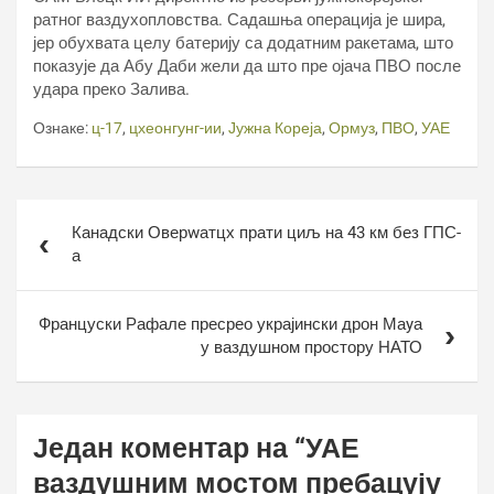
ратног ваздухопловства. Садашња операција је шира,
јер обухвата целу батерију са додатним ракетама, што
показује да Абу Даби жели да што пре ојача ПВО после
удара преко Залива.
Ознаке:
ц-17
,
цхеонгунг-ии
,
Јужна Кореја
,
Ормуз
,
ПВО
,
УАЕ
Кретање
Канадски Оверwатцх прати циљ на 43 км без ГПС-
чланка
а
Француски Рафале пресрео украјински дрон Маyа
у ваздушном простору НАТО
Један коментар на “
УАЕ
ваздушним мостом пребацују