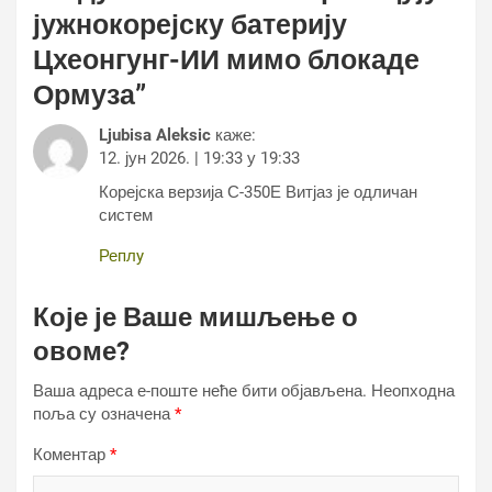
јужнокорејску батерију
Цхеонгунг-ИИ мимо блокаде
Ормуза
”
Ljubisa Aleksic
каже:
12. јун 2026. | 19:33 у 19:33
Корејска верзија С-350Е Витјаз је одличан
систем
Реплy
Које је Ваше мишљење о
овоме?
Ваша адреса е-поште неће бити објављена.
Неопходна
поља су означена
*
Коментар
*