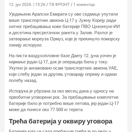
12. јун 2026. | 15:26
ТВ ФРОНТ
1 коментар
Уједињени Арапски Емирати су ове седмице упутили
више транспортних авиона Ц-17 у Јужну Кореју ради
хитног пребацивања нове батерије ПВО Цхеонгунг-ИИ
и десетина пресретачких ракета у Залив. Разлог је
затварање мореуза Ормуз, које је прекинуло поморску
линију испоруке.
На писти ваздухопловне базе Даегу 12. јуна уочен је
најмање један Ц-17, док је операција била у току.
Укупно је ангажовано осам транспортних авиона УАЕ,
који слећу један за другим, утоварају опрему и одмах
полећу назад.
Испорука је убрзана за око месец дана у односу на
првобитни уговорени рок. За пребацивање комплетне
батерије било је потребно више летова, јер један Ц-17
може да понесе око 77.500 кг терета.
Трећа батерија у оквиру уговора
Батерија која се сада пребацује трећа је по реду у