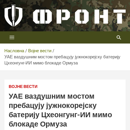
Скип
то
цонтент
Први војни канал у Србији
Телевизија ФРОНТ
Насловна
Војне вести
УАЕ ваздушним мостом пребацују јужнокорејску батерију
Цхеонгунг-ИИ мимо блокаде Ормуза
УАЕ ваздушним мостом пребацују јужнокорејску
батерију Цхеонгунг-ИИ мимо блокаде Ормуза
ВОЈНЕ ВЕСТИ
УАЕ ваздушним мостом
пребацују јужнокорејску
батерију Цхеонгунг-ИИ мимо
блокаде Ормуза