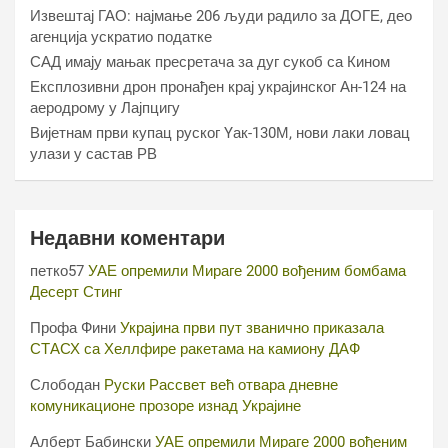
Извештај ГАО: најмање 206 људи радило за ДОГЕ, део
агенција ускратио податке
САД имају мањак пресретача за дуг сукоб са Кином
Експлозивни дрон пронађен крај украјинског Ан-124 на
аеродрому у Лајпцигу
Вијетнам први купац руског Yак-130М, нови лаки ловац
улази у састав РВ
Недавни коментари
петко57
УАЕ опремили Мираге 2000 вођеним бомбама
Десерт Стинг
Профа Фини
Украјина први пут званично приказала
СТАСХ са Хеллфире ракетама на камиону ДАФ
Слободан
Руски Рассвет већ отвара дневне
комуникационе прозоре изнад Украјине
Алберт Бабински
УАЕ опремили Мираге 2000 вођеним