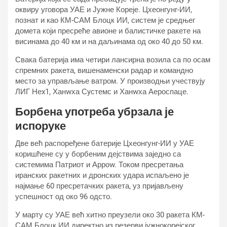
оквиру уговора УАЕ и Јужне Кореје. Цхеонгунг-ИИ,
познат и као КМ-САМ Блоцк ИИ, систем је средњег
домета који пресреће авионе и балистичке ракете на
висинама до 40 км и на даљинама од око 40 до 50 км.
Свака батерија има четири лансирна возила са по осам
спремних ракета, вишенаменски радар и командно
место за управљање ватром. У производњи учествују
ЛИГ Неx1, Ханwха Сyстемс и Ханwха Аероспаце.
Борбена употреба убрзала је
испоруке
Две већ распоређене батерије Цхеонгунг-ИИ у УАЕ
коришћене су у борбеним дејствима заједно са
системима Патриот и Арроw. Током пресретања
иранских ракетних и дронских удара испаљено је
најмање 60 пресретачких ракета, уз пријављену
успешност од око 96 одсто.
У марту су УАЕ већ хитно преузели око 30 ракета КМ-
САМ Блоцк ИИ директно из резерви јужнокорејског