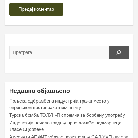
Недавно објављено
Пољска одбрамбена индустрија тражи место у
европском противракетном штиту
Турска бомба ТОЛУН-П спремна за борбену употребу
Индонезија почела градњу прве домаће подморнице
класе Сцорпèне
Амерички АПФИТ убрзао производњу САЛ-УХП ласера