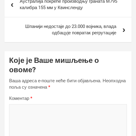
Аустралија покреће производњу граната М795
чланка
калибра 155 мм у Квинсленду
Шпанији недостаје до 23.000 војника, влада
одбацује повратак регрутације
Које је Ваше мишљење о
овоме?
Ваша адреса е-поште неће бити објављена.
Неопходна
поља су означена
*
Коментар
*