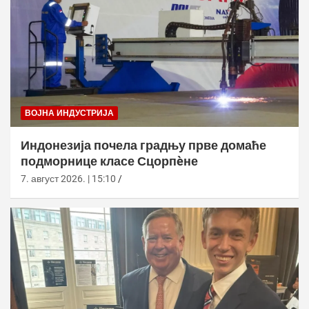
ВОЈНА ИНДУСТРИЈА
Индонезија почела градњу прве домаће
подморнице класе Сцорпèне
7. август 2026. | 15:10