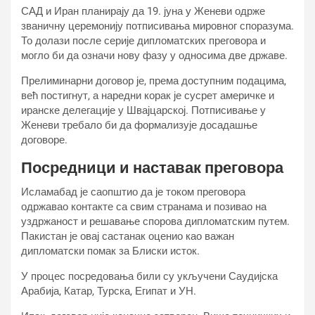
САД и Иран планирају да 19. јуна у Женеви одрже
званичну церемонију потписивања мировног споразума.
То долази после серије дипломатских преговора и
могло би да означи нову фазу у односима две државе.
Прелиминарни договор је, према доступним подацима,
већ постигнут, а наредни корак је сусрет америчке и
иранске делегације у Швајцарској. Потписивање у
Женеви требало би да формализује досадашње
договоре.
Посредници и наставак преговора
Исламабад је саопштио да је током преговора
одржавао контакте са свим странама и позивао на
уздржаност и решавање спорова дипломатским путем.
Пакистан је овај састанак оценио као важан
дипломатски помак за Блиски исток.
У процес посредовања били су укључени Саудијска
Арабија, Катар, Турска, Египат и УН.