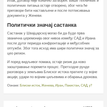
Ипак, договор није коначно затворен. Више техничких и
политичких питања остаје отворено, због чега ће
преговори бити настављени и после потписивања
документа у Женеви.
Политички значај састанка
Састанак у Швајцарској могао би да буде прва
званична церемонија овог нивоа између САД и Ирана
после дугог периода конфронтације и међусобних
оптужби. Због тога исход има шири политички значај за
цео регион.
И поред видљивог помака, остаје ризик да ново
заоштравање поремети процес. Претходне рунде
разговора у земљама Блиског истока пратиле су војне
акције, удари по војним циљевима и обарања дронова.
Ознаке:
Блиски исток
,
Женева
,
Иран
,
Пакистан
,
САД
,
у?
Кретање