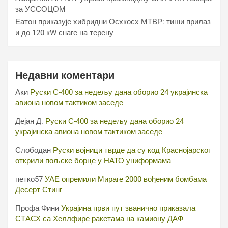
за УССОЦОМ
Еатон приказује хибридни Осхкосх МТВР: тиши прилаз
и до 120 кW снаге на терену
Недавни коментари
Аки
Руски С-400 за недељу дана оборио 24 украјинска
авиона новом тактиком заседе
Дејан Д.
Руски С-400 за недељу дана оборио 24
украјинска авиона новом тактиком заседе
Слободан
Руски војници тврде да су код Краснојарског
открили пољске борце у НАТО униформама
петко57
УАЕ опремили Мираге 2000 вођеним бомбама
Десерт Стинг
Профа Фини
Украјина први пут званично приказала
СТАСХ са Хеллфире ракетама на камиону ДАФ