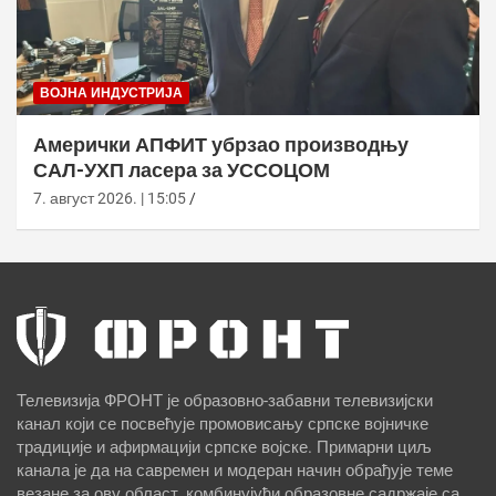
ВОЈНА ИНДУСТРИЈА
Амерички АПФИТ убрзао производњу
САЛ-УХП ласера за УССОЦОМ
7. август 2026. | 15:05
Телевизија ФРОНТ је образовно-забавни телевизијски
канал који се посвећује промовисању српске војничке
традиције и афирмацији српске војске. Примарни циљ
канала је да на савремен и модеран начин обрађује теме
везане за ову област, комбинујући образовне садржаје са