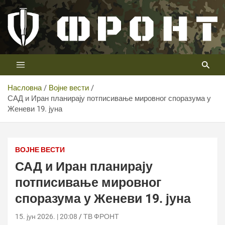
Скип
то
цонтент
Први војни канал у Србији
Телевизија ФРОНТ
Насловна
Војне вести
САД и Иран планирају потписивање мировног споразума у
Женеви 19. јуна
ВОЈНЕ ВЕСТИ
САД и Иран планирају
потписивање мировног
споразума у Женеви 19. јуна
15. јун 2026. | 20:08
ТВ ФРОНТ