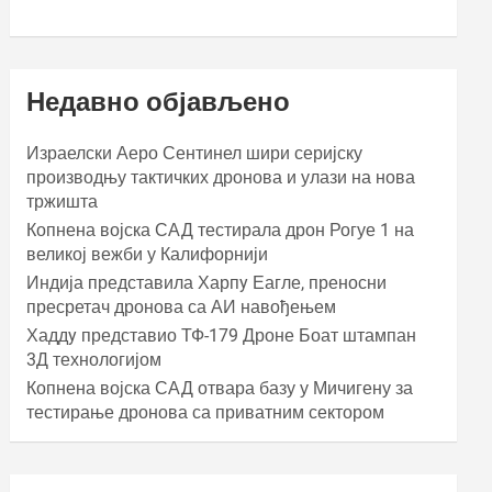
Недавно објављено
Израелски Аеро Сентинел шири серијску
производњу тактичких дронова и улази на нова
тржишта
Копнена војска САД тестирала дрон Рогуе 1 на
великој вежби у Калифорнији
Индија представила Харпy Еагле, преносни
пресретач дронова са АИ навођењем
Хаддy представио ТФ-179 Дроне Боат штампан
3Д технологијом
Копнена војска САД отвара базу у Мичигену за
тестирање дронова са приватним сектором