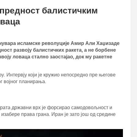
о предност балистичким
оваца
чувара исламске револуције Амир Али Хаџизаде
дност развоју балистичких ракета, а не борбене
азвоју ловаца стално заостајао, док му ракетне
ару. Интервју који је кружио непосредно пре његове
ог војног планирања.
 рата државни врх је форсирао самодовољност и
 изабере права грана. Иран је зато још од средине