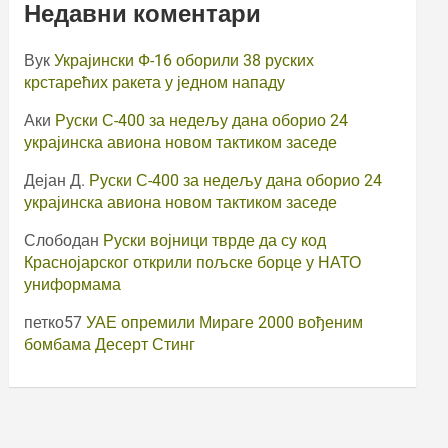
Недавни коментари
Вук
Украјински Ф-16 оборили 38 руских
крстарећих ракета у једном нападу
Аки
Руски С-400 за недељу дана оборио 24
украјинска авиона новом тактиком заседе
Дејан Д.
Руски С-400 за недељу дана оборио 24
украјинска авиона новом тактиком заседе
Слободан
Руски војници тврде да су код
Краснојарског открили пољске борце у НАТО
униформама
петко57
УАЕ опремили Мираге 2000 вођеним
бомбама Десерт Стинг