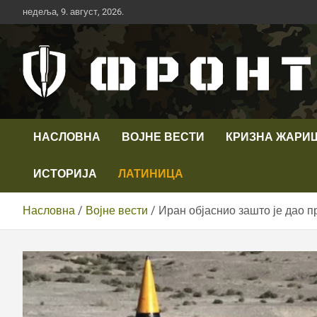
Скип
недеља, 9. август, 2026.
то
цонтент
Први војни канал у Србији
Телевизија ФРОНТ
НАСЛОВНА
ВОЈНЕ ВЕСТИ
КРИЗНА ЖАРИ
ИСТОРИЈА
ЛАТИНИЦА
Насловна
Војне вести
Иран објаснио зашто је дао п