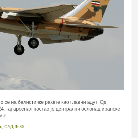
о се на балистичке ракете као главни адут. Од
, тај арсенал постао је централни ослонац иранске
ије.
н
,
САД
,
Ф-35