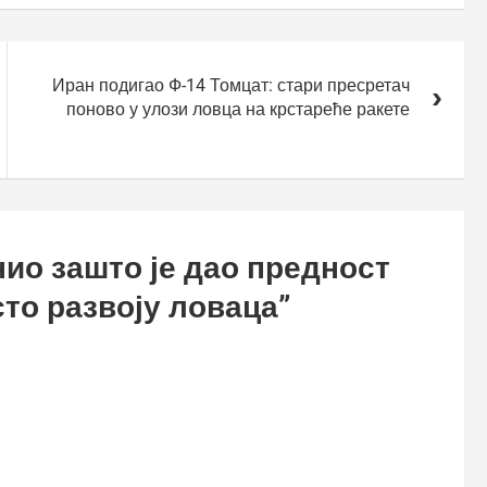
Иран подигао Ф-14 Томцат: стари пресретач
поново у улози ловца на крстареће ракете
нио зашто је дао предност
то развоју ловаца
”