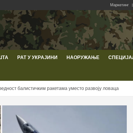
Маркетинг
ШТА
РАТ У УКРАЈИНИ
НАОРУЖАЊЕ
СПЕЦИЈА
редност балистичким ракетама уместо развоју ловаца