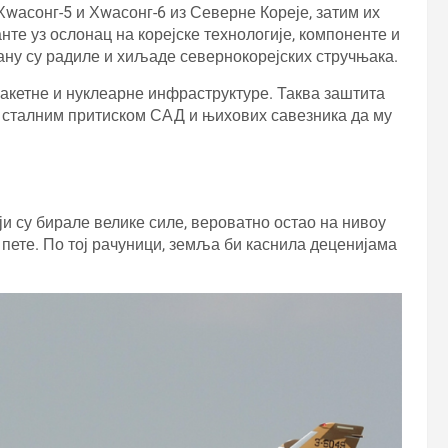
Хwасонг-5 и Хwасонг-6 из Северне Кореје, затим их
нте уз ослонац на корејске технологије, компоненте и
ану су радиле и хиљаде севернокорејских стручњака.
ракетне и нуклеарне инфраструктуре. Таква заштита
д сталним притиском САД и њихових савезника да му
оји су бирале велике силе, вероватно остао на нивоу
о пете. По тој рачуници, земља би каснила деценијама