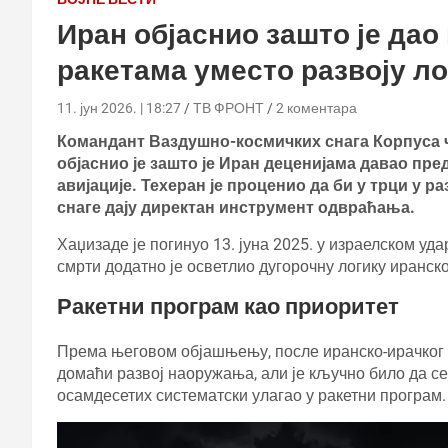
Иран објаснио зашто је да
ракетама уместо развоју л
11. јун 2026. | 18:27
ТВ ФРОНТ
2 коментара
Командант Ваздушно-космичких снага Корпуса 
објаснио је зашто је Иран деценијама давао пре
авијације. Техеран је проценио да би у трци у р
снаге дају директан инструмент одвраћања.
Хаџизаде је погинуо 13. јуна 2025. у израелском уд
смрти додатно је осветлио дугорочну логику иранск
Ракетни програм као приоритет
Према његовом објашњењу, после иранско-ирачког
домаћи развој наоружања, али је кључно било да се
осамдесетих систематски улагао у ракетни програм.