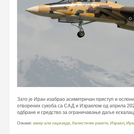
Зато је Иран изабрао асиметричан приступ и ослони
отворених сукоба са САД и Израелом од априла 2024
одбране и средство за ограничавање даље ескалац
Ознаке:
амир али хаџизаде
,
балистичке ракете
,
Израел
,
Ира