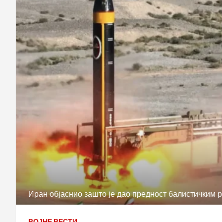
Иран објаснио зашто је дао предност балистичким 
ВОЈНЕ ВЕСТИ