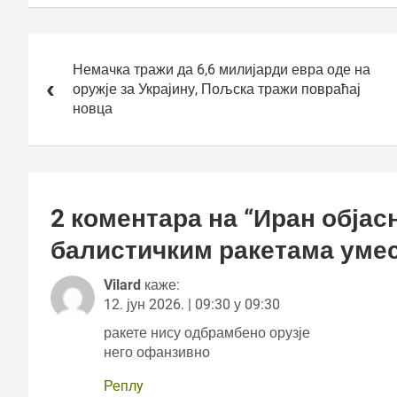
Кретање
чланка
Немачка тражи да 6,6 милијарди евра оде на
оружје за Украјину, Пољска тражи повраћај
новца
2 коментара на “
Иран објас
балистичким ракетама умес
Vilard
каже:
12. јун 2026. | 09:30 у 09:30
ракете нису одбрамбено орузје
него офанзивно
Реплy