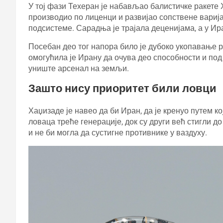
У тој фази Техеран је набављао балистичке ракете 
производио по лиценци и развијао сопствене варија
подсистеме. Сарадња је трајала деценијама, а у Ир
Посебан део тог напора било је дубоко укопавање 
омогућила је Ирану да очува део способности и по
униште арсенал на земљи.
Зашто нису приоритет били ловци
Хаџизаде је навео да би Иран, да је кренуо путем к
ловаца треће генерације, док су други већ стигли д
и не би могла да сустигне противнике у ваздуху.