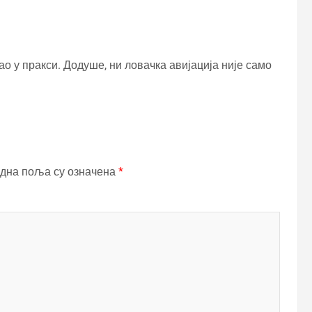
ао у пракси. Додуше, ни ловачка авијација није само
дна поља су означена
*