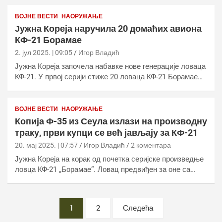
ВОЈНЕ ВЕСТИ
НАОРУЖАЊЕ
Јужна Кореја наручила 20 домаћих авиона
КФ-21 Борамае
2. јул 2025. | 09:05
Игор Владић
Јужна Кореја започела набавке нове генерације ловаца
КФ-21. У првој серији стиже 20 ловаца КФ-21 Борамае…
ВОЈНЕ ВЕСТИ
НАОРУЖАЊЕ
Копија Ф-35 из Сеула излази на производну
траку, први купци се већ јављају за КФ-21
20. мај 2025. | 07:57
Игор Владић
2 коментара
Јужна Кореја на корак од почетка серијске произведње
ловца КФ-21 „Борамае“. Ловац предвиђен за оне са…
Постс
1
2
Следећа
пагинатион