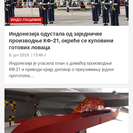
ИНДО-ПАЦИФИК
Индонезија одустала од заједничке
производње КФ-21, окреће се куповини
готових ловаца
6. јул 2026. | 15:46
Индонезија је угасила план о домаћој производњи
КФ-21 и приводи крају договор о преузимању једног
прототипа.…