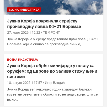
ВОЈНА ИНДУСТРИЈА
Јужна Кореја покренула серијску
производњу ловца КФ-21 Борамае
27. март 2026. | 12:22
ТВ ФРОНТ
Јужна Кореја је у среду представила први ловац КФ-21
Борамае који је сишао са производне линије,…
ВОЈНА ИНДУСТРИЈА
Јужна Кореја обрће милијарде у послу са
оружјем: од Европе до Залива стижу њени
системи
18. август 2025. | 17:57
Игор Владић
Јужна Кореја већ неколико година заредом бележи
изузетне резултате у области војне индустрије, што се
јасно…