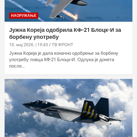
НАОРУЖАЊЕ
Јужна Кореја одобрила КФ-21 Блоцк-И за
борбену употребу
10. мај 2026. | 19:43
ТВ ФРОНТ
Јужна Кореја је дала коначно одобрење за борбену
употребу ловца КФ-21 Блоцк-И. Одлука је донета
после…