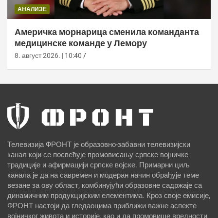
АНАЛИЗЕ
Америчка морнарица сменила команданта
медицинске команде у Лемору
8. август 2026. | 10:40
Телевизија ФРОНТ је образовно-забавни телевизијски
канал који се посвећује промовисању српске војничке
традиције и афирмацији српске војске. Примарни циљ
канала је да на савремен и модеран начин обрађује теме
везане за ову област, комбинујући образовне садржаје са
динамичним продукцијским елементима. Кроз своје емисије,
ФРОНТ настоји да гледаоцима приближи важне аспекте
војничког живота и историје, као и да промовише вредности