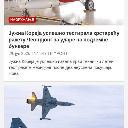
НАОРУЖАЊЕ
Јужна Кореја успешно тестирала крстарећу
ракету Чеонрјонг за ударе на подземне
бункере
29. јун 2026. | 14:24
ТВ ФРОНТ
Јужна Кореја је успешно извела први технички летни
тест ракете Чеонрјонг после два неуспела покушаја.
Нова…