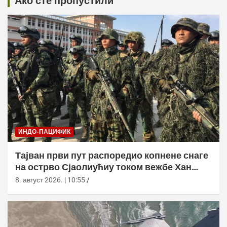
Ако сте пропустили
ИНДО-ПАЦИФИК
Тајван први пут распоредио копнене снаге
на острво Сјаолиућиу током вежбе Хан
Куанг 42
8. август 2026. | 10:55