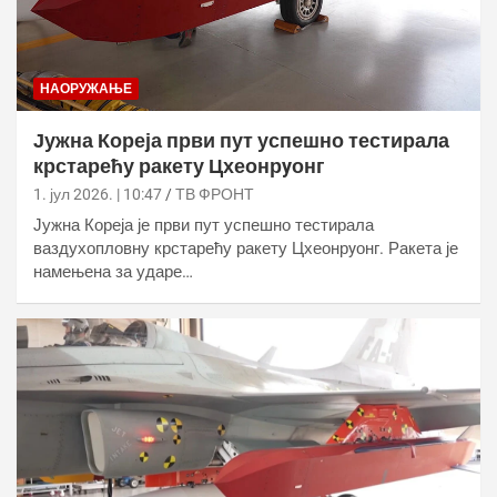
НАОРУЖАЊЕ
Јужна Кореја први пут успешно тестирала
крстарећу ракету Цхеонрyонг
1. јул 2026. | 10:47
ТВ ФРОНТ
Јужна Кореја је први пут успешно тестирала
ваздухопловну крстарећу ракету Цхеонрyонг. Ракета је
намењена за ударе…