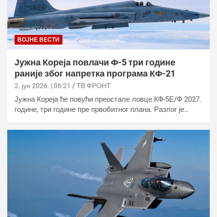
ВОЈНЕ ВЕСТИ
Јужна Кореја повлачи Ф-5 три године
раније због напретка програма КФ-21
2. јун 2026. | 06:21
ТВ ФРОНТ
Јужна Кореја ће повући преостале ловце КФ-5Е/Ф 2027.
године, три године пре првобитног плана. Разлог је…