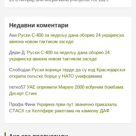
Недавни коментари
Аки
Руски С-400 за недељу дана оборио 24 украјинска
авиона новом тактиком заседе
Дејан Д.
Руски С-400 за недељу дана оборио 24
украјинска авиона новом тактиком заседе
Слободан
Руски војници тврде да су код Краснојарског
открили пољске борце у НАТО униформама
петко57
УАЕ опремили Мираге 2000 вођеним бомбама
Десерт Стинг
Профа Фини
Украјина први пут званично приказала
СТАСХ са Хеллфире ракетама на камиону ДАФ