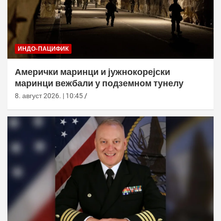
ИНДО-ПАЦИФИК
Амерички маринци и јужнокорејски
маринци вежбали у подземном тунелу
8. август 2026. | 10:45