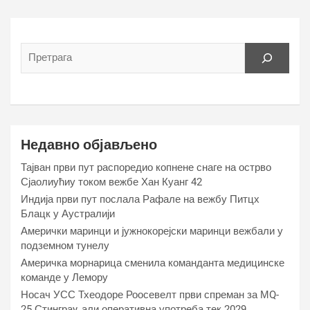
Недавно објављено
Тајван први пут распоредио копнене снаге на острво
Сјаолиућиу током вежбе Хан Куанг 42
Индија први пут послала Рафале на вежбу Питцх
Блацк у Аустралији
Амерички маринци и јужнокорејски маринци вежбали у
подземном тунелу
Америчка морнарица сменила команданта медицинске
команде у Лемору
Носач УСС Тхеодоре Роосевелт први спреман за МQ-
25 Стинграy, али оперативна употреба тек 2029.