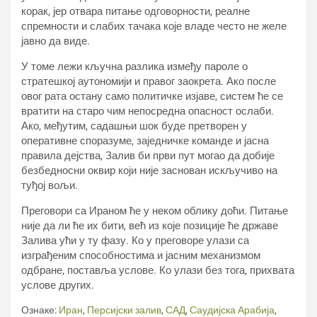
корак, јер отвара питање одговорности, реалне
спремности и слабих тачака које владе често не желе
јавно да виде.
У томе лежи кључна разлика између пароле о
стратешкој аутономији и правог заокрета. Ако после
овог рата остану само политичке изјаве, систем ће се
вратити на старо чим непосредна опасност ослаби.
Ако, међутим, садашњи шок буде претворен у
оперативне споразуме, заједничке команде и јасна
правила дејства, Залив би први пут могао да добије
безбедносни оквир који није заснован искључиво на
туђој вољи.
Преговори са Ираном ће у неком облику доћи. Питање
није да ли ће их бити, већ из које позиције ће државе
Залива ући у ту фазу. Ко у преговоре улази са
изграђеним способностима и јасним механизмом
одбране, поставља услове. Ко улази без тога, прихвата
услове других.
Ознаке:
Иран
,
Персијски залив
,
САД
,
Саудијска Арабија
,