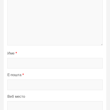
Име
*
Е-пошта
*
Веб место