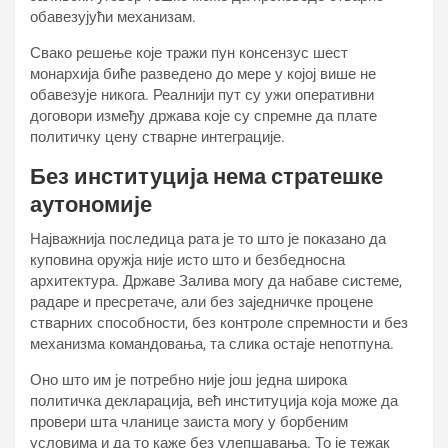
обавезујући механизам.
Свако решење које тражи пун консензус шест
монархија биће разведено до мере у којој више не
обавезује никога. Реалнији пут су ужи оперативни
договори између држава које су спремне да плате
политичку цену стварне интеграције.
Без институција нема стратешке
аутономије
Најважнија последица рата је то што је показано да
куповина оружја није исто што и безбедносна
архитектура. Државе Залива могу да набаве системе,
радаре и пресретаче, али без заједничке процене
стварних способности, без контроле спремности и без
механизма командовања, та слика остаје непотпуна.
Оно што им је потребно није још једна широка
политичка декларација, већ институција која може да
провери шта чланице заиста могу у борбеним
условима и да то каже без улепшавања. То је тежак