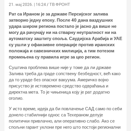
21. мај 2026. | 16:24
ТВ ФРОНТ
Рат са Ираном је за државе Персијског залива
затворио једну епоху. После 40 дана ваздушних
удара широм региона постало је јасно да више не
могу да рачунају ни на стварну неутралност ни на
аутоматску заштиту споља. Саудијска Арабија и УАЕ
су ушли у офанзивне операције против иранских
положаја и савезничких милиција, а тим потезом
промењена су правила игре за цео регион.
Суштина проблема више није у томе да ли државе
Залива треба да граде сопствену безбедност, већ како
да то ураде без опасног вакуума. Америчко војно
присуство је истовремено средство одвраћања и
директна мета. То је чињеница коју је рат додатно
оголио.
У исто време, идеја да би повлачење САД само по себи
донело стабилнији однос са Техераном делује
политички привлачно, али оперативно слабо. Ако се
спољни гарант уклони пре него што постоји регионални