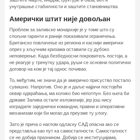
заштите нафте, инфраструктуре и база, већ и
унутрашње стабилности и заштите становништва.
Амерички штит није довољан
Проблем за заливске монархије је у томе што су
спољни гаранти и раније показивали ограничења.
Британско повлачење из региона и каснији амерички
опрез у кључним кризама оставили су дубоко
неповерење. Када безбедносни покровитељ постоји, а
не реагује у тренутку удара, руши се основни политички
договор на ком је тај однос почивао.
То, међутим, не значи да је америчко присуство постало
сувишно. Напротив. Оно је и даље најјачи постојећи
оквир одвраћања, ма колико био непотпун. Без њега би
државе Залива остале изложеније, јер још нису
изградиле заједнички командни, правни и оперативни
механизам који би могао да преузме ту улогу.
Зато је прича о наглом одласку САД опасна ако се
представља као пут ка самосталности. Самосталност
се не добија празнином. Добија се институцијама,