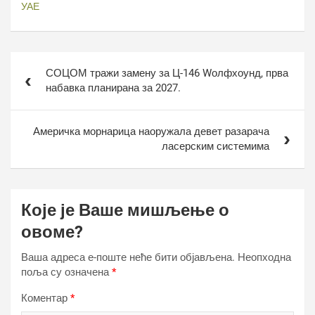
УАЕ
Кретање
СОЦОМ тражи замену за Ц-146 Wолфхоунд, прва
чланка
набавка планирана за 2027.
Америчка морнарица наоружала девет разарача
ласерским системима
Које је Ваше мишљење о
овоме?
Ваша адреса е-поште неће бити објављена.
Неопходна
поља су означена
*
Коментар
*