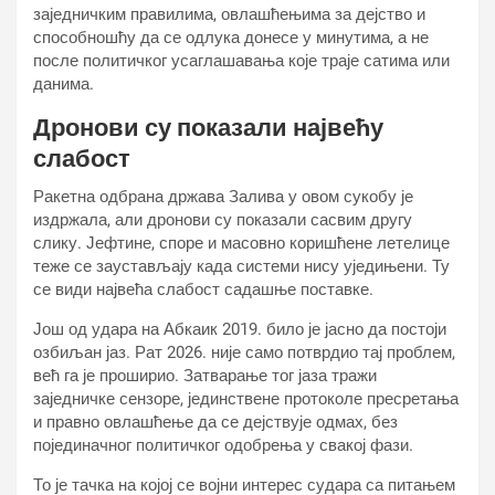
заједничким правилима, овлашћењима за дејство и
способношћу да се одлука донесе у минутима, а не
после политичког усаглашавања које траје сатима или
данима.
Дронови су показали највећу
слабост
Ракетна одбрана држава Залива у овом сукобу је
издржала, али дронови су показали сасвим другу
слику. Јефтине, споре и масовно коришћене летелице
теже се заустављају када системи нису уједињени. Ту
се види највећа слабост садашње поставке.
Још од удара на Абкаик 2019. било је јасно да постоји
озбиљан јаз. Рат 2026. није само потврдио тај проблем,
већ га је проширио. Затварање тог јаза тражи
заједничке сензоре, јединствене протоколе пресретања
и правно овлашћење да се дејствује одмах, без
појединачног политичког одобрења у свакој фази.
То је тачка на којој се војни интерес судара са питањем