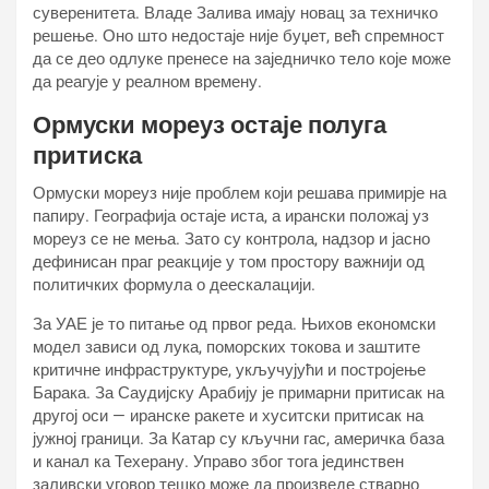
суверенитета. Владе Залива имају новац за техничко
решење. Оно што недостаје није буџет, већ спремност
да се део одлуке пренесе на заједничко тело које може
да реагује у реалном времену.
Ормуски мореуз остаје полуга
притиска
Ормуски мореуз није проблем који решава примирје на
папиру. Географија остаје иста, а ирански положај уз
мореуз се не мења. Зато су контрола, надзор и јасно
дефинисан праг реакције у том простору важнији од
политичких формула о деескалацији.
За УАЕ је то питање од првог реда. Њихов економски
модел зависи од лука, поморских токова и заштите
критичне инфраструктуре, укључујући и постројење
Барака. За Саудијску Арабију је примарни притисак на
другој оси — иранске ракете и хуситски притисак на
јужној граници. За Катар су кључни гас, америчка база
и канал ка Техерану. Управо због тога јединствен
заливски уговор тешко може да произведе стварно