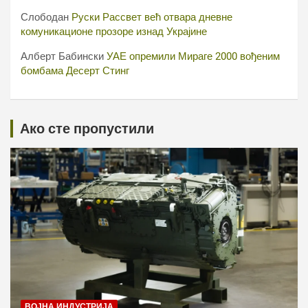
Слободан
Руски Рассвет већ отвара дневне
комуникационе прозоре изнад Украјине
Алберт Бабински
УАЕ опремили Мираге 2000 вођеним
бомбама Десерт Стинг
Ако сте пропустили
ВОЈНА ИНДУСТРИЈА