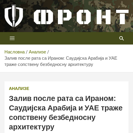
Скип
то
цонтент
Први војни канал у Србији
Телевизија ФРОНТ
Насловна
Анализе
Залив после рата са Ираном: Саудијска Арабија и УАЕ
траже сопствену безбедносну архитектуру
АНАЛИЗЕ
Залив после рата са Ираном:
Саудијска Арабија и УАЕ траже
сопствену безбедносну
архитектуру