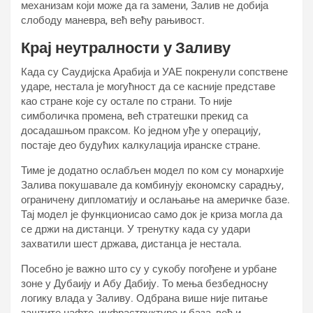
механизам који може да га замени, Залив не добија
слободу маневра, већ већу рањивост.
Крај неутралности у Заливу
Када су Саудијска Арабија и УАЕ покренули сопствене
ударе, нестала је могућност да се касније представе
као стране које су остале по страни. То није
симболичка промена, већ стратешки прекид са
досадашњом праксом. Ко једном уђе у операцију,
постаје део будућих калкулација иранске стране.
Тиме је додатно ослабљен модел по ком су монархије
Залива покушавале да комбинују економску сарадњу,
ограничену дипломатију и ослањање на америчке базе.
Тај модел је функционисао само док је криза могла да
се држи на дистанци. У тренутку када су удари
захватили шест држава, дистанца је нестала.
Посебно је важно што су у сукобу погођене и урбане
зоне у Дубаију и Абу Дабију. То мења безбедносну
логику влада у Заливу. Одбрана више није питање