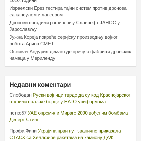
2026. години
Израелски Ерез тестира тајни систем против дронова
са капсулом и лансером
Дронови погодили рафинерију Славнефт-ЈАНОС у
Јарослављу
Јужна Кореја покреће серијску производњу војног
робота Арион-СМЕТ
Оснивач Андурил демантује причу о фабрици дронских
чамаца у Мериленду
Недавни коментари
Слободан
Руски војници тврде да су код Краснојарског
открили пољске борце у НАТО униформама
петко57
УАЕ опремили Мираге 2000 вођеним бомбама
Десерт Стинг
Профа Фини
Украјина први пут званично приказала
СТАСХ са Хеллфире ракетама на камиону ДАФ