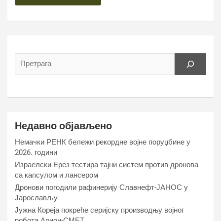
Недавно објављено
Немачки РЕНК бележи рекордне војне поруџбине у
2026. години
Израелски Ерез тестира тајни систем против дронова
са капсулом и лансером
Дронови погодили рафинерију Славнефт-ЈАНОС у
Јарослављу
Јужна Кореја покреће серијску производњу војног
робота Арион-СМЕТ