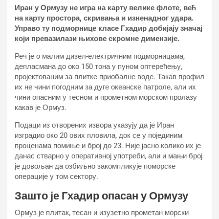
Иран у Ормузу не игра на карту велике флоте, већ
на карту простора, скривања и изненадног удара.
Управо ту подморнице класе Гхадир добијају значај
који превазилази њихове скромне димензије.
Реч је о малим дизел-електричним подморницама,
депласмана до око 150 тона у пуном оптерећењу,
пројектованим за плитке приобалне воде. Такав профил
их не чини погодним за дуге океанске патроле, али их
чини опасним у тесном и прометном морском пролазу
какав је Ормуз.
Подаци из отворених извора указују да је Иран
изградио око 20 ових пловила, док се у појединим
проценама помиње и број до 23. Није јасно колико их је
данас стварно у оперативној употреби, али и мањи број
је довољан да озбиљно закомпликује поморске
операције у том сектору.
Зашто је Гхадир опасан у Ормузу
Ормуз је плитак, тесан и изузетно прометан морски