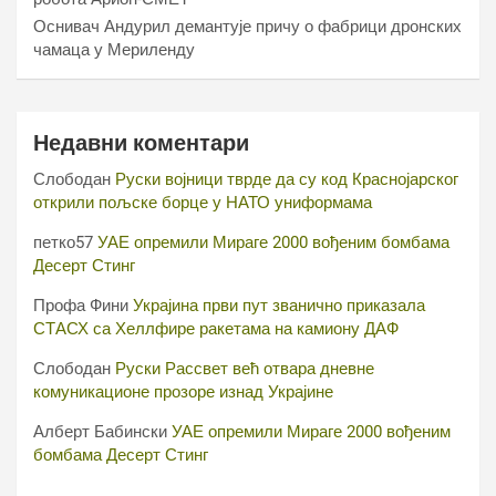
Оснивач Андурил демантује причу о фабрици дронских
чамаца у Мериленду
Недавни коментари
Слободан
Руски војници тврде да су код Краснојарског
открили пољске борце у НАТО униформама
петко57
УАЕ опремили Мираге 2000 вођеним бомбама
Десерт Стинг
Профа Фини
Украјина први пут званично приказала
СТАСХ са Хеллфире ракетама на камиону ДАФ
Слободан
Руски Рассвет већ отвара дневне
комуникационе прозоре изнад Украјине
Алберт Бабински
УАЕ опремили Мираге 2000 вођеним
бомбама Десерт Стинг