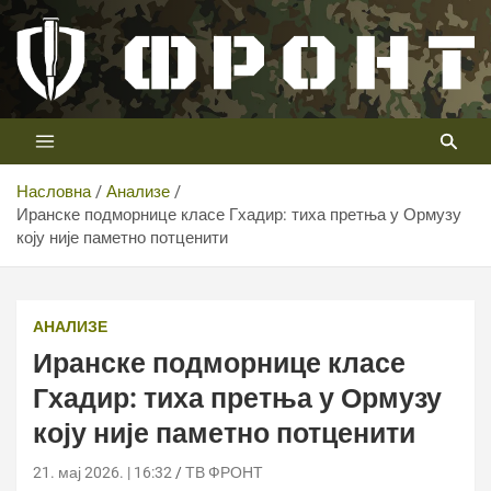
Скип
то
цонтент
Први војни канал у Србији
Телевизија ФРОНТ
Насловна
Анализе
Иранске подморнице класе Гхадир: тиха претња у Ормузу
коју није паметно потценити
Иранске подморнице класе Гхадир: тиха претња у
Ормузу коју није паметно потценити
АНАЛИЗЕ
Иранске подморнице класе
Гхадир: тиха претња у Ормузу
коју није паметно потценити
21. мај 2026. | 16:32
ТВ ФРОНТ