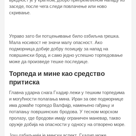
заседе, после чега следи повлачење или ново
скривање.
Управо зато би потцењивање било озбиљна грешка.
Мала носивост не значи малу опасност. Ако
подморница добије добру позицију за напад на
површински брод, и само једно успешно торпедовање
може да произведе тешке последице.
Торпеда и мине као средство
притиска
Главна ударна снага Гхадир лежи у тешким торпедима
и могућности полагања мина. Иран за ове подморнице
има домаће торпедо Валфајр, намењено гађању и
потапању површинских бродова. У тесном морском
пролазу, где бродови имају ограничен маневар, такво
оружје добија на опасности у односу на отворено море.
Још озбиљнији је мински аспект. Гхадир може