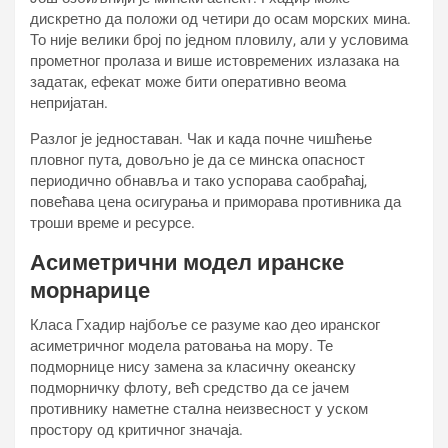
дискретно да положи од четири до осам морских мина.
То није велики број по једном пловилу, али у условима
прометног пролаза и више истовремених излазака на
задатак, ефекат може бити оперативно веома
непријатан.
Разлог је једноставан. Чак и када почне чишћење
пловног пута, довољно је да се минска опасност
периодично обнавља и тако успорава саобраћај,
повећава цена осигурања и приморава противника да
троши време и ресурсе.
Асиметрични модел иранске
морнарице
Класа Гхадир најбоље се разуме као део иранског
асиметричног модела ратовања на мору. Те
подморнице нису замена за класичну океанску
подморничку флоту, већ средство да се јачем
противнику наметне стална неизвесност у уском
простору од критичног значаја.