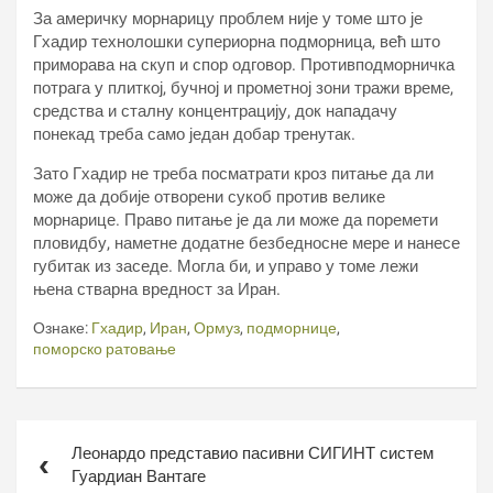
За америчку морнарицу проблем није у томе што је
Гхадир технолошки супериорна подморница, већ што
приморава на скуп и спор одговор. Противподморничка
потрага у плиткој, бучној и прометној зони тражи време,
средства и сталну концентрацију, док нападачу
понекад треба само један добар тренутак.
Зато Гхадир не треба посматрати кроз питање да ли
може да добије отворени сукоб против велике
морнарице. Право питање је да ли може да поремети
пловидбу, наметне додатне безбедносне мере и нанесе
губитак из заседе. Могла би, и управо у томе лежи
њена стварна вредност за Иран.
Ознаке:
Гхадир
,
Иран
,
Ормуз
,
подморнице
,
поморско ратовање
Кретање
Леонардо представио пасивни СИГИНТ систем
чланка
Гуардиан Вантаге