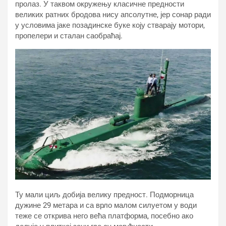
пролаз. У таквом окружењу класичне предности
великих ратних бродова нису апсолутне, јер сонар ради
у условима јаке позадинске буке коју стварају мотори,
пропелери и сталан саобраћај.
Ту мали циљ добија велику предност. Подморница
дужине 29 метара и са врло малом силуетом у води
теже се открива него већа платформа, посебно ако