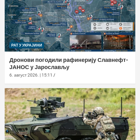
РАТ У УКРАЈИНИ
Дронови погодили рафинерију Славнефт-
ЈАНОС у Јарослављу
6. август 2026. | 15:11