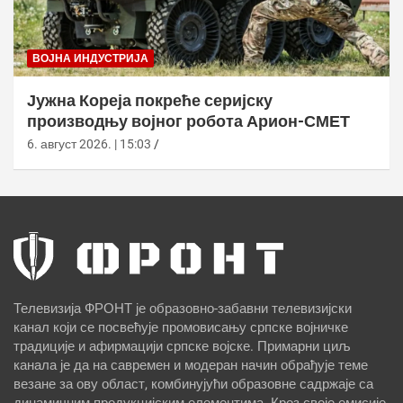
ВОЈНА ИНДУСТРИЈА
Јужна Кореја покреће серијску
производњу војног робота Арион-СМЕТ
6. август 2026. | 15:03
Телевизија ФРОНТ је образовно-забавни телевизијски
канал који се посвећује промовисању српске војничке
традиције и афирмацији српске војске. Примарни циљ
канала је да на савремен и модеран начин обрађује теме
везане за ову област, комбинујући образовне садржаје са
динамичним продукцијским елементима. Кроз своје емисије,