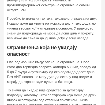
делује у плиткој зони где су могућности
противподморничког осматрања ограничене самим
окружењем.
Посебно је значајна тактика такозваног лежања на дну.
Гхадир може да мирује на морском дну и тако додатно
умањи вероватноћу откривања сонаром. У пракси, то
значи да подморница не мора да лови циљ у покрету,
већ може да сачека да јој циљ дође у зону напада.
Ограничења која не укидају
опасност
Ове подморнице имају озбиљна ограничења. Носе
само два торпедна апарата калибра 533 мм, посаду од
5 до 7 људи и аутономију од око седам до десет дана.
Без АИП погона, не могу дуго да остану под водом и
морају да изроне ради пуњења батерија.
То значи да Гхадир није средство за дуготрајну
подводну кампању, нити платформа која може да држи
широк акваторијум под сталним притиском. Њена
вредност је у кратком, добро припремљеном нападу из