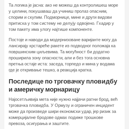
Та логика је јасна: ако не можеш да контролишеш море
у целини, покушаваш да учиниш пролаз опасним,
спорим и скупим. Подморнице, мине и други видови
притиска у том систему не делују одвојено. Гхадир у
том пакету има улогу најтише компоненте.
Постоје и наводи да модернизоване варијанте могу да
лансирају крстареће ракете из подводног положаја ка
површинским циљевима. Та могућност би додатно
проширила зону опасности, али и без тога основна
претња остаје иста: заседа, торпедо и мина у водама
где је откривање тешко, а реакција кратка.
Последице по трговачку пловидбу
и америчку морнарицу
Најосетљивија мета није нужно најјачи ратни брод, већ
трговачка пловидба. У Ормузу и ограничен инцидент
може да произведе шири економски удар, јер ризик за
комерцијалне бродове одмах подиже трошкове
превоза, осигурања и заштите.