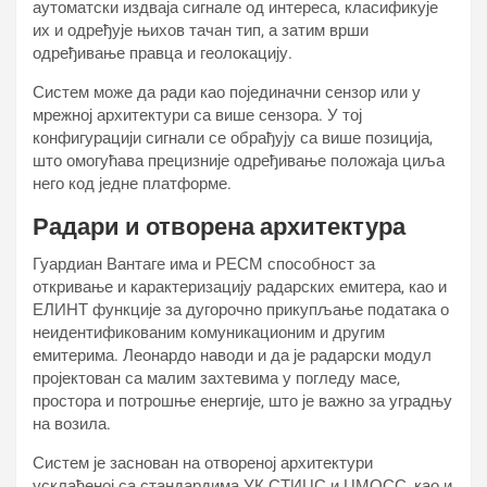
аутоматски издваја сигнале од интереса, класификује
их и одређује њихов тачан тип, а затим врши
одређивање правца и геолокацију.
Систем може да ради као појединачни сензор или у
мрежној архитектури са више сензора. У тој
конфигурацији сигнали се обрађују са више позиција,
што омогућава прецизније одређивање положаја циља
него код једне платформе.
Радари и отворена архитектура
Гуардиан Вантаге има и РЕСМ способност за
откривање и карактеризацију радарских емитера, као и
ЕЛИНТ функције за дугорочно прикупљање података о
неидентификованим комуникационим и другим
емитерима. Леонардо наводи и да је радарски модул
пројектован са малим захтевима у погледу масе,
простора и потрошње енергије, што је важно за уградњу
на возила.
Систем је заснован на отвореној архитектури
усклађеној са стандардима УК СТИЦС и ЦМОСС, као и