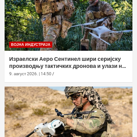
ВОЈНА ИНДУСТРИЈА
Израелски Аеро Сентинел шири серијску
производњу тактичких дронова и улази на
нова тржишта
9. август 2026. | 14:50