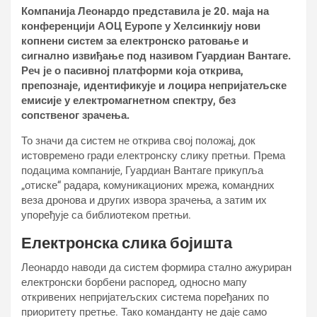
Компанија Леонардо представила је 20. маја на
конференцији АОЦ Еуропе у Хелсинкију нови
копнени систем за електронско ратовање и
сигнално извиђање под називом Гуардиан Вантаге.
Реч је о пасивној платформи која открива,
препознаје, идентификује и лоцира непријатељске
емисије у електромагнетном спектру, без
сопственог зрачења.
То значи да систем не открива свој положај, док
истовремено гради електронску слику претњи. Према
подацима компаније, Гуардиан Вантаге прикупља
„отиске“ радара, комуникационих мрежа, командних
веза дронова и других извора зрачења, а затим их
упоређује са библиотеком претњи.
Електронска слика бојишта
Леонардо наводи да систем формира стално ажуриран
електронски борбени распоред, односно мапу
откривених непријатељских система поређаних по
приоритету претње. Тако команданту не даје само