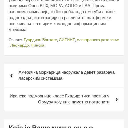
оквирима Опен ВПX, МОРА, АОЦО и ГВА. Према
наводима компаније, то би требало да омогући лакше
надоградње, интеграцију на различите платформе и
повезивање са ширим командно-информационим
мрежама.
Ознаке:
Гуардиан Вантаге
,
СИГИНТ
,
електронско ратовање
,
Леонардо
,
Финска
Кретање
Америчка морнарица наоружала девет разарача
чланка
ласерским системима
Иранске подморнице класе Гхадир: тиха претња у
Ормузу коју није паметно потценити
Које је Ваше мишљење о