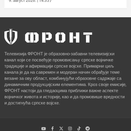
9. август 2026. | 14:35
Телевизија ФРОНТ је образовно-забавни телевизијски
канал који се посвећује промовисању српске војничке
традиције и афирмацији српске војске. Примарни циљ
канала је да на савремен и модеран начин обрађује теме
везане за ову област, комбинујући образовне садржаје са
динамичним продукцијским елементима. Кроз своје емисије,
ФРОНТ настоји да гледаоцима приближи важне аспекте
војничког живота и историје, као и да промовише вредности
и достигнућа српске војске.