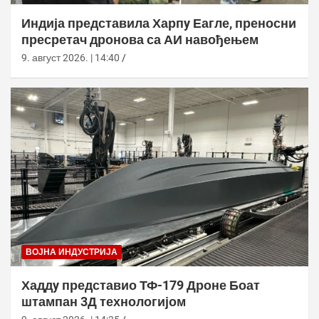
Индија представила Харпy Еагле, преносни
пресретач дронова са АИ навођењем
9. август 2026. | 14:40
ВОЈНА ИНДУСТРИЈА
Хаддy представио ТФ-179 Дроне Боат
штампан 3Д технологијом