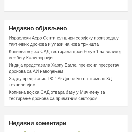
Недавно објављено
Израелски Аеро Сентинел шири серијску производњу
тактичких дронова и улази на нова тржишта
Копнена војска САД тестирала дрон Рогуе 1 на великој
вежби у Калифорнији
Индија представила Харпy Еагле, преносни пресретач
дронова са АИ навођењем
Хаддy представио ТФ-179 Дроне Боат штампан 3Д
технологијом
Копнена војска САД отвара базу у Мичигену за
тестирање дронова са приватним сектором
Недавни коментари