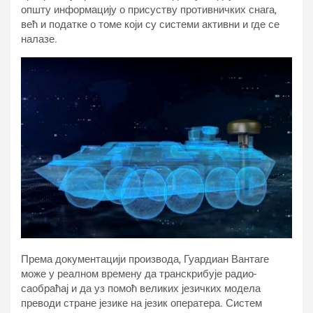
општу информацију о присуству противничких снага,
већ и податке о томе који су системи активни и где се
налазе.
Према документацији производа, Гуардиан Вантаге
може у реалном времену да транскрибује радио-
саобраћај и да уз помоћ великих језичких модела
преводи стране језике на језик оператера. Систем