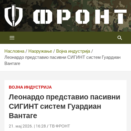
Скип
то
цонтент
Први војни канал у Србији
Телевизија ФРОНТ
Насловна
Наоружање
Војна индустрија
Леонардо представио пасивни СИГИНТ систем Гуардиан
Вантаге
Леонардо представио пасивни СИГИНТ систем
Гуардиан Вантаге
ВОЈНА ИНДУСТРИЈА
Леонардо представио пасивни
СИГИНТ систем Гуардиан
Вантаге
21. мај 2026. | 16:28
ТВ ФРОНТ