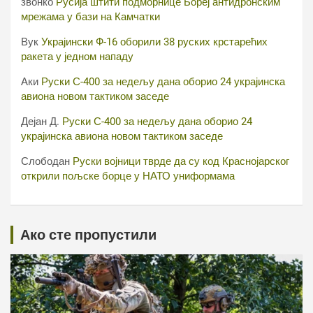
звонко
Русија штити подморнице Бореј антидронским
мрежама у бази на Камчатки
Вук
Украјински Ф-16 оборили 38 руских крстарећих
ракета у једном нападу
Аки
Руски С-400 за недељу дана оборио 24 украјинска
авиона новом тактиком заседе
Дејан Д.
Руски С-400 за недељу дана оборио 24
украјинска авиона новом тактиком заседе
Слободан
Руски војници тврде да су код Краснојарског
открили пољске борце у НАТО униформама
Ако сте пропустили