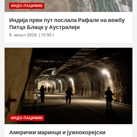
ИНДО-ПАЦИФИК
Индија први пут послала Рафале на вежбу
Питцх Блацк у Аустралији
8. август 2026. | 10:50
ИНДО-ПАЦИФИК
Амерички маринци и јужнокорејски