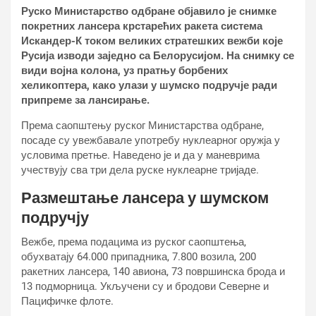
Руско Министарство одбране објавило је снимке
покретних лансера крстарећих ракета система
Искандер-К током великих стратешких вежби које
Русија изводи заједно са Белорусијом. На снимку се
види војна колона, уз пратњу борбених
хеликоптера, како улази у шумско подручје ради
припреме за лансирање.
Према саопштењу руског Министарства одбране,
посаде су увежбавале употребу нуклеарног оружја у
условима претње. Наведено је и да у маневрима
учествују сва три дела руске нуклеарне тријаде.
Размештање лансера у шумском
подручју
Вежбе, према подацима из руског саопштења,
обухватају 64.000 припадника, 7.800 возила, 200
ракетних лансера, 140 авиона, 73 површинска брода и
13 подморница. Укључени су и бродови Северне и
Пацифичке флоте.