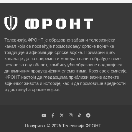
Телевизија ФРОНТ је образовно-забавни телевизијски
канал који се посвећује промовисању српске војничке
традиције и афирмацији српске војске. Примарни циљ
канала је да на савремен и модеран начин обрађује теме
везане за ову област, комбинујући образовне садржаје са
динамичним продукцијским елементима. Кроз своје емисије,
ФРОНТ настоји да гледаоцима приближи важне аспекте
војничког живота и историје, као и да промовише вредности
и достигнућа српске војске.
Цопyригхт © 2026
Телевизија ФРОНТ