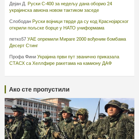
Дејан Д.
Руски С-400 за недељу дана оборио 24
украјинска авиона новом тактиком заседе
Слободан
Руски војници тврде да су код Краснојарског
открили пољске борце у НАТО униформама
петко57
УАЕ опремили Мираге 2000 вођеним бомбама
Десерт Стинг
Профа Фини
Украјина први пут званично приказала
СТАСХ са Хеллфире ракетама на камиону ДАФ
Ако сте пропустили