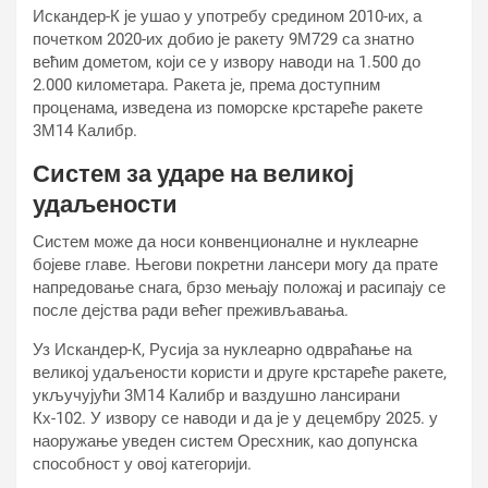
Искандер-К је ушао у употребу средином 2010-их, а
почетком 2020-их добио је ракету 9М729 са знатно
већим дометом, који се у извору наводи на 1.500 до
2.000 километара. Ракета је, према доступним
проценама, изведена из поморске крстареће ракете
3М14 Калибр.
Систем за ударе на великој
удаљености
Систем може да носи конвенционалне и нуклеарне
бојеве главе. Његови покретни лансери могу да прате
напредовање снага, брзо мењају положај и расипају се
после дејства ради већег преживљавања.
Уз Искандер-К, Русија за нуклеарно одвраћање на
великој удаљености користи и друге крстареће ракете,
укључујући 3М14 Калибр и ваздушно лансирани
Кх-102. У извору се наводи и да је у децембру 2025. у
наоружање уведен систем Оресхник, као допунска
способност у овој категорији.