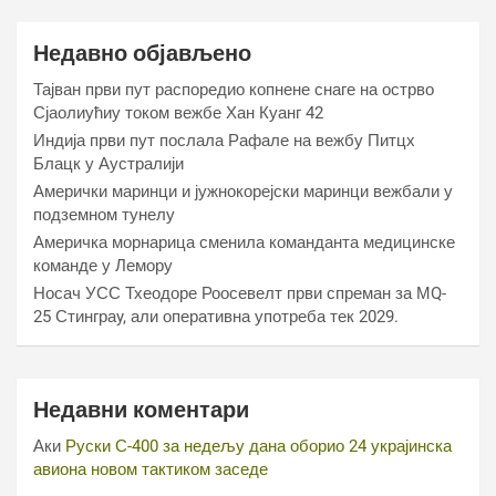
Недавно објављено
Тајван први пут распоредио копнене снаге на острво
Сјаолиућиу током вежбе Хан Куанг 42
Индија први пут послала Рафале на вежбу Питцх
Блацк у Аустралији
Амерички маринци и јужнокорејски маринци вежбали у
подземном тунелу
Америчка морнарица сменила команданта медицинске
команде у Лемору
Носач УСС Тхеодоре Роосевелт први спреман за МQ-
25 Стинграy, али оперативна употреба тек 2029.
Недавни коментари
Аки
Руски С-400 за недељу дана оборио 24 украјинска
авиона новом тактиком заседе