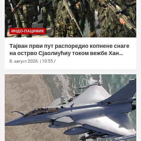
ИНДО-ПАЦИФИК
Тајван први пут распоредио копнене снаге
на острво Сјаолиућиу током вежбе Хан
Куанг 42
8. август 2026. | 10:55