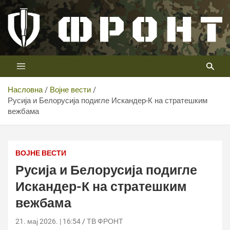
Скип
то
цонтент
Први војни канал у Србији
Телевизија ФРОНТ
Насловна
Војне вести
Русија и Белорусија подигле Искандер-К на стратешким
вежбама
ВОЈНЕ ВЕСТИ
Русија и Белорусија подигле
Искандер-К на стратешким
вежбама
21. мај 2026. | 16:54
ТВ ФРОНТ