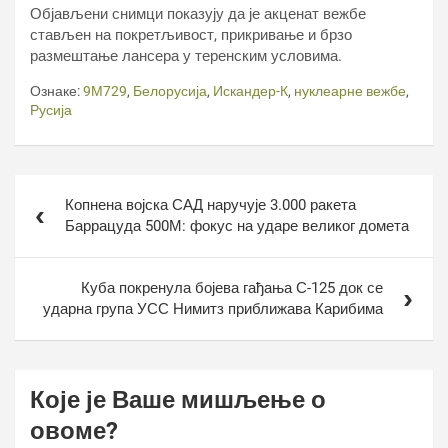
Објављени снимци показују да је акценат вежбе
стављен на покретљивост, прикривање и брзо
размештање лансера у теренским условима.
Ознаке:
9М729
,
Белорусија
,
Искандер-К
,
нуклеарне вежбе
,
Русија
Кретање
Копнена војска САД наручује 3.000 ракета
чланка
Баррацуда 500М: фокус на ударе великог домета
Куба покренула бојева гађања С-125 док се
ударна група УСС Нимитз приближава Карибима
Које је Ваше мишљење о
овоме?