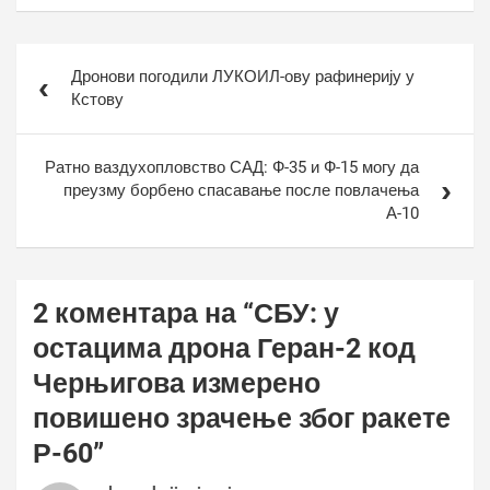
Кретање
Дронови погодили ЛУКОИЛ-ову рафинерију у
чланка
Кстову
Ратно ваздухопловство САД: Ф-35 и Ф-15 могу да
преузму борбено спасавање после повлачења
А-10
2 коментара на “
СБУ: у
остацима дрона Геран-2 код
Черњигова измерено
повишено зрачење због ракете
Р-60
”