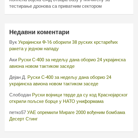
тестирање дронова са приватним сектором
Недавни коментари
Вук
Украјински Ф-16 оборили 38 руских крстарећих
ракета у једном нападу
Аки
Руски С-400 за недељу дана оборио 24 украјинска
авиона новом тактиком заседе
Дејан Д.
Руски С-400 за недељу дана оборио 24
украјинска авиона новом тактиком заседе
Слободан
Руски војници тврде да су код Краснојарског
открили пољске борце у НАТО униформама
петко57
УАЕ опремили Мираге 2000 вођеним бомбама
Десерт Стинг