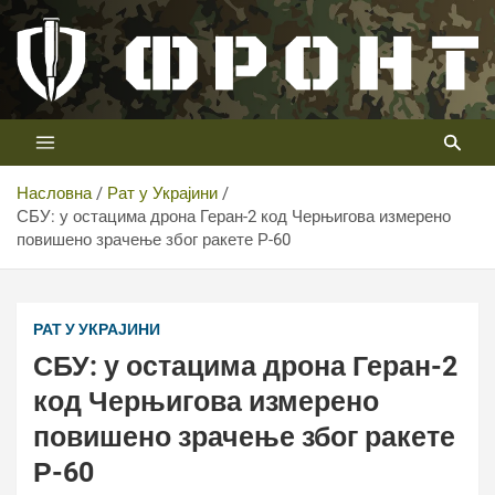
Скип
то
цонтент
Први војни канал у Србији
Телевизија ФРОНТ
Насловна
Рат у Украјини
СБУ: у остацима дрона Геран-2 код Черњигова измерено
повишено зрачење због ракете Р-60
СБУ: у остацима дрона Геран-2 код Черњигова
измерено повишено зрачење због ракете Р-60
РАТ У УКРАЈИНИ
СБУ: у остацима дрона Геран-2
код Черњигова измерено
повишено зрачење због ракете
Р-60