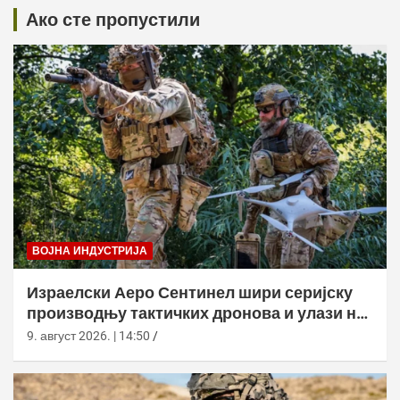
Ако сте пропустили
ВОЈНА ИНДУСТРИЈА
Израелски Аеро Сентинел шири серијску
производњу тактичких дронова и улази на
нова тржишта
9. август 2026. | 14:50