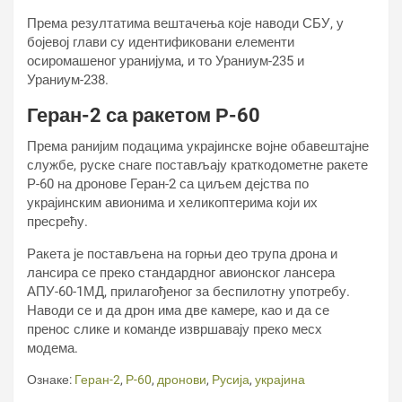
Према резултатима вештачења које наводи СБУ, у
бојевој глави су идентификовани елементи
осиромашеног уранијума, и то Ураниум-235 и
Ураниум-238.
Геран-2 са ракетом Р-60
Према ранијим подацима украјинске војне обавештајне
службе, руске снаге постављају краткодометне ракете
Р-60 на дронове Геран-2 са циљем дејства по
украјинским авионима и хеликоптерима који их
пресрећу.
Ракета је постављена на горњи део трупа дрона и
лансира се преко стандардног авионског лансера
АПУ-60-1МД, прилагођеног за беспилотну употребу.
Наводи се и да дрон има две камере, као и да се
пренос слике и команде извршавају преко месх
модема.
Ознаке:
Геран-2
,
Р-60
,
дронови
,
Русија
,
украјина