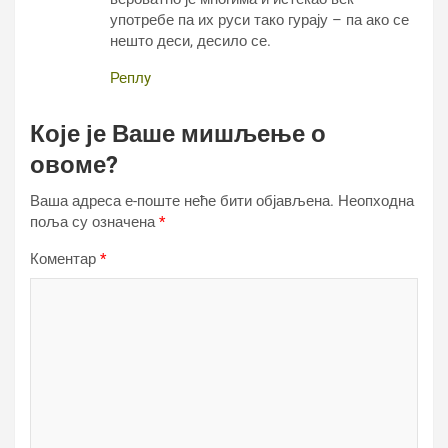
употребе па их руси тако гурају – па ако се
нешто деси, десило се.
Реплy
Које је Ваше мишљење о
овоме?
Ваша адреса е-поште неће бити објављена.
Неопходна
поља су означена
*
Коментар
*