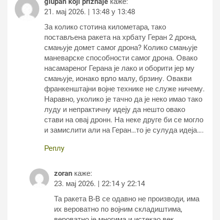
glupan koji priznaje
каже:
21. мај 2026. | 13:48 у 13:48
За колико стотина километара, тако
постављена ракета на хрбату Геран 2 дрона,
смањује домет самог дрона? Колико смањује
маневарске способности самог дрона. Овако
насамареног Герана је лако и оборити јер му
смањује, ионако врло малу, брзину. Овакви
франкенштајни војне технике не служе ничему.
Наравно, уколико је тачно да је неко имао тако
луду и непрактичну идеју да нешто овако
стави на овај дронн. На неке друге би се могло
и замислити али на Геран…то је сулуда идеја….
Реплy
zoran
каже:
23. мај 2026. | 22:14 у 22:14
Та ракета В-В се одавно не производи, има
их вероватно по војним складиштима,
вероватно је многима и истекао век