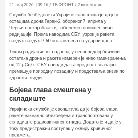
21. мај 2026. | 09:16
ТВ ФРОНТ
2 коментара
Служба безбедности Украјине саопштила је да је у
остацима дрона Геран-2, обореног 7. априла у
Черњиговској области, забележен повишен ниво
радијације. Према наводима СБУ, узрок је ракета
ваздух-ваздух Р-60 постављена на ударни дрон.
Током радијационог надзора, у непосредној близини
остатака дрона и ракете измерен је ниво гама-зрачења
од 12 μСв/х. СБУ наводи да та вредност значајно
премашује природну позадину и представља ризик по
здравље људи.
Бојева глава смештена у
складиште
Украјинска служба је саопштила да је бојева глава
ракете накнадно обезбеђена и транспортована у
складиште радиоактивног отпада. Додато је и да је у
току предистражни поступак у оквиру кривичног
предмета.