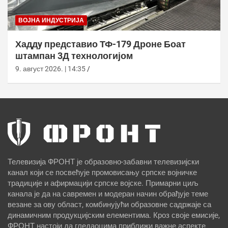
ВОЈНА ИНДУСТРИЈА
Хаддy представио ТФ-179 Дроне Боат
штампан 3Д технологијом
9. август 2026. | 14:35
Телевизија ФРОНТ је образовно-забавни телевизијски
канал који се посвећује промовисању српске војничке
традиције и афирмацији српске војске. Примарни циљ
канала је да на савремен и модеран начин обрађује теме
везане за ову област, комбинујући образовне садржаје са
динамичним продукцијским елементима. Кроз своје емисије,
ФРОНТ настоји да гледаоцима приближи важне аспекте