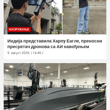
НАОРУЖАЊЕ
Индија представила Харпy Еагле, преносни
пресретач дронова са АИ навођењем
9. август 2026. | 14:40