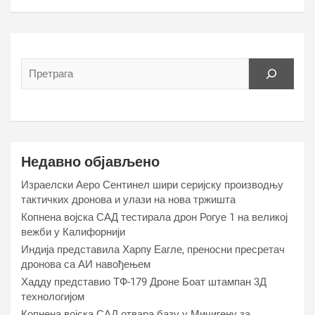
Недавно објављено
Израелски Аеро Сентинел шири серијску производњу
тактичких дронова и улази на нова тржишта
Копнена војска САД тестирала дрон Рогуе 1 на великој
вежби у Калифорнији
Индија представила Харпy Еагле, преносни пресретач
дронова са АИ навођењем
Хаддy представио ТФ-179 Дроне Боат штампан 3Д
технологијом
Копнена војска САД отвара базу у Мичигену за