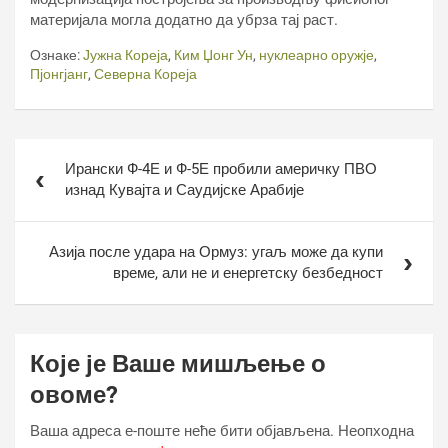
материјала могла додатно да убрза тај раст.
Ознаке:
Јужна Кореја
,
Ким Џонг Ун
,
нуклеарно оружје
,
Пјонгјанг
,
Северна Кореја
Кретање
Ирански Ф-4Е и Ф-5Е пробили америчку ПВО
чланка
изнад Кувајта и Саудијске Арабије
Азија после удара на Ормуз: угаљ може да купи
време, али не и енергетску безбедност
Које је Ваше мишљење о
овоме?
Ваша адреса е-поште неће бити објављена.
Неопходна