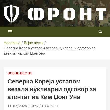
Скип
то
цонтент
Први војни канал у Србији
Телевизија ФРОНТ
Насловна
Војне вести
Северна Кореја уставом везала нуклеарни одговор за
атентат на Ким Џонг Уна
ВОЈНЕ ВЕСТИ
Северна Кореја уставом
везала нуклеарни одговор за
атентат на Ким Џонг Уна
11. мај 2026. | 10:57
ТВ ФРОНТ