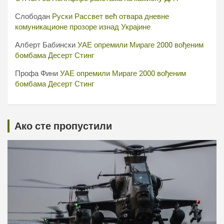
Слободан
Руски Рассвет већ отвара дневне
комуникационе прозоре изнад Украјине
Алберт Бабински
УАЕ опремили Мираге 2000 вођеним
бомбама Десерт Стинг
Профа Фини
УАЕ опремили Мираге 2000 вођеним
бомбама Десерт Стинг
Ако сте пропустили