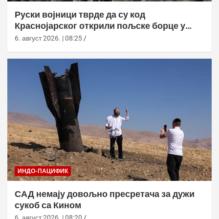
Руски војници тврде да су код
Краснојарског открили пољске борце у
НАТО униформама
6. август 2026. | 08:25
ИНДО-ПАЦИФИК
САД немају довољно пресретача за дужи
сукоб са Кином
6. август 2026. | 08:20