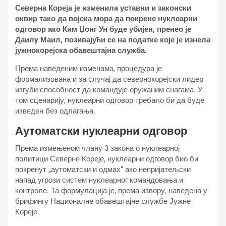
Северна Кореја је изменила уставни и законски
оквир тако да војска мора да покрене нуклеарни
одговор ако Ким Џонг Ун буде убијен, пренео је
Даилy Маил, позивајући се на податке које је изнела
јужнокорејска обавештајна служба.
Према наведеним изменама, процедура је
формализована и за случај да севернокорејски лидер
изгуби способност да командује оружаним снагама. У
том сценарију, нуклеарни одговор требало би да буде
изведен без одлагања.
Аутоматски нуклеарни одговор
Према измењеном члану 3 закона о нуклеарној
политици Северне Кореје, нуклеарни одговор био би
покренут „аутоматски и одмах“ ако непријатељски
напад угрози систем нуклеарног командовања и
контроле. Та формулација је, према извору, наведена у
брифингу Националне обавештајне службе Јужне
Кореје.