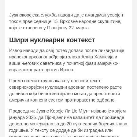
Јужнокорејска служба наводи да је амандман усвојен
током прве седнице 15. Врховне народне скупштине,
која је отворена у Пјонгјангу 22. марта.
Шири нуклеарни контекст
Извор наводи да овај потез долази после ликвидације
иранског врховног вође ајатолаха Алија Хамнеија и
више његових саветника у почетној фази америчко-
израелског рата против Ирана.
Према оцени стручњака коју преноси текст,
севернокорејски нуклеарни арсенал постепено расте
до нивоа који би потенцијално могао да преоптерети
амерички копнени систем противракетне одбране.
Председник Јужне Кореје Ли Џе Мјунг изјавио је крајем
јануара 2026. да Пјонгјанг има капацитет да произведе
довољно материјала за до 20 нуклеарних бојевих глава
годишње. У тексту се додаје да би изградња или
модернизација постројења за производњу фисионог