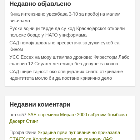
Недавно објављено
Кина интензивно увежбава З-10 за пробој на малим
висинама
Руски војници тврде да су код Краснојарског открили
пољске борце у НАТО униформама
САД немају довољно пресретача за дужи сукоб са
Кином
УСС Ессеx на мору штампао дронове: Фиресторм Лабс
склопио 12 Сqуалл летелица без допуне са копна
САД шире тајност око специјалних снага: откривање
идентитета могло би да постане кривично дело
Недавни коментари
петко57
УАЕ опремили Мираге 2000 вођеним бомбама
Десерт Стинг
Профа Фини
Украјина први пут званично приказала
СТАСХ са Хеллфире ракетама на камиону ДАФ