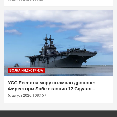
ВОЈНА ИНДУСТРИЈА
УСС Ессеx на мору штампао дронове:
Фиресторм Лабс склопио 12 Сqуалл
летелица без допуне са копна
6. август 2026. | 08:15