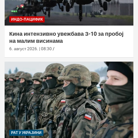
ИНДО-ПАЦИФИК
Кина интензивно увежбава З-10 за пробој
на малим висинама
6. август 2026. | 08:30
РАТ У УКРАЈИНИ