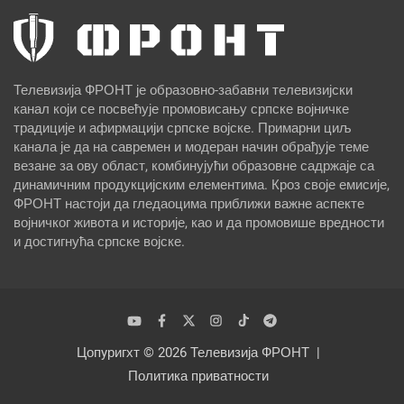
Телевизија ФРОНТ је образовно-забавни телевизијски
канал који се посвећује промовисању српске војничке
традиције и афирмацији српске војске. Примарни циљ
канала је да на савремен и модеран начин обрађује теме
везане за ову област, комбинујући образовне садржаје са
динамичним продукцијским елементима. Кроз своје емисије,
ФРОНТ настоји да гледаоцима приближи важне аспекте
војничког живота и историје, као и да промовише вредности
и достигнућа српске војске.
Цопyригхт © 2026
Телевизија ФРОНТ
Политика приватности