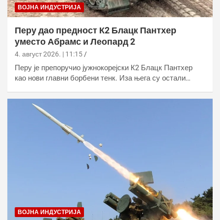
ВОЈНА ИНДУСТРИЈА
Перу дао предност К2 Блацк Пантхер
уместо Абрамс и Леопард 2
4. август 2026. | 11:15
Перу је препоручио јужнокорејски К2 Блацк Пантхер
као нови главни борбени тенк. Иза њега су остали…
ВОЈНА ИНДУСТРИЈА