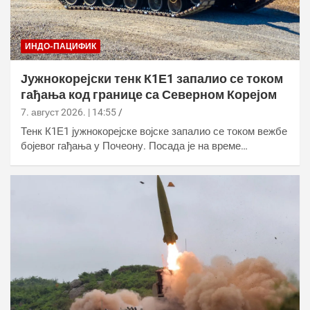
ИНДО-ПАЦИФИК
Јужнокорејски тенк К1Е1 запалио се током
гађања код границе са Северном Корејом
7. август 2026. | 14:55
Тенк К1Е1 јужнокорејске војске запалио се током вежбе
бојевог гађања у Почеону. Посада је на време…