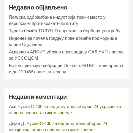
Недавно објављено
Пољска одбрамбена индустрија тражи место у
европском противракетном штиту
Турска бомба ТОЛУН-П спремна за борбену употребу
Индонезија почела градњу прве домаће подморнице
класе Сцорпèне
Амерички АПФИТ убрзао производњу САЛ-УХП ласера
за УССОЦОМ
Еатон приказује хибридни Осхкосх МТВР: тиши прилаз
и до 120 кW снаге на терену
Недавни коментари
Аки
Руски С-400 за недељу дана оборио 24 украјинска
авиона новом тактиком заседе
Дејан Д.
Руски С-400 за недељу дана оборио 24
украјинска авиона новом тактиком заседе