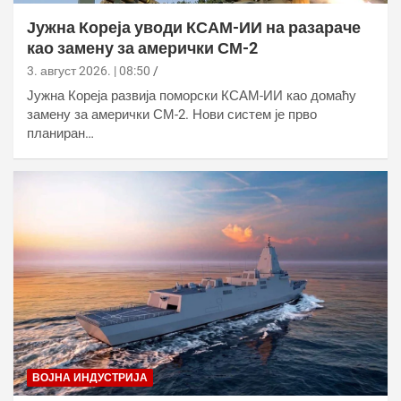
Јужна Кореја уводи КСАМ-ИИ на разараче
као замену за амерички СМ-2
3. август 2026. | 08:50
Јужна Кореја развија поморски КСАМ-ИИ као домаћу
замену за амерички СМ-2. Нови систем је прво
планиран…
ВОЈНА ИНДУСТРИЈА