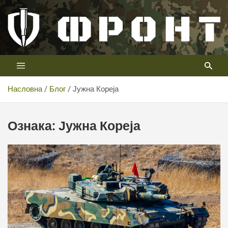
Скип
то
цонтент
Први војни канал у Србији
Телевизија ФРОНТ
Насловна
Блог
Јужна Кореја
Ознака:
Јужна Кореја