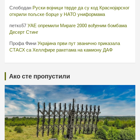
Слободан
Руски војници тврде да су код Краснојарског
открили пољске борце у НАТО униформама
петко57
УАЕ опремили Мираге 2000 вођеним бомбама
Десерт Стинг
Профа Фини
Украјина први пут званично приказала
СТАСХ са Хеллфире ракетама на камиону ДАФ
Ако сте пропустили