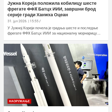
Јужна Кореја положила кобилицу шесте
фрегате ФФX Батцх ИИИ, завршни брод
серије гради Ханwха Оцеан
31. јул 2026. | 15:55
У Јужној Кореји почела је градња шесте и последње
фрегате ФФX Батцх ИИИ за националну морнарицу.…
НАОРУЖАЊЕ