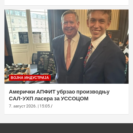
ВОЈНА ИНДУСТРИЈА
Амерички АПФИТ убрзао производњу
САЛ-УХП ласера за УССОЦОМ
7. август 2026. | 15:05