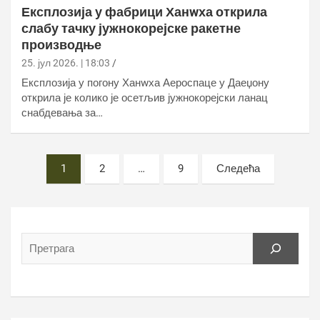
Експлозија у фабрици Ханwха открила
слабу тачку јужнокорејске ракетне
производње
25. јул 2026. | 18:03
Експлозија у погону Ханwха Аероспаце у Даеџону
открила је колико је осетљив јужнокорејски ланац
снабдевања за…
Постс
1
2
…
9
Следећа
пагинатион