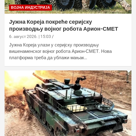
ВОЈНА ИНДУСТРИЈА
Јужна Кореја покреће серијску
производњу војног робота Арион-СМЕТ
6. август 2026. | 15:03
Јужна Кореја улази у серијску производњу
вишенаменског војног робота Арион-СМЕТ. Нова
платформа треба да ублажи мањак…