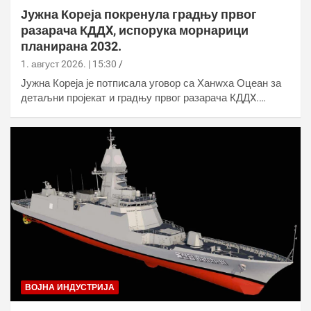
Јужна Кореја покренула градњу првог
разарача КДДX, испорука морнарици
планирана 2032.
1. август 2026. | 15:30
Јужна Кореја је потписала уговор са Ханwха Оцеан за
детаљни пројекат и градњу првог разарача КДДX.…
ВОЈНА ИНДУСТРИЈА