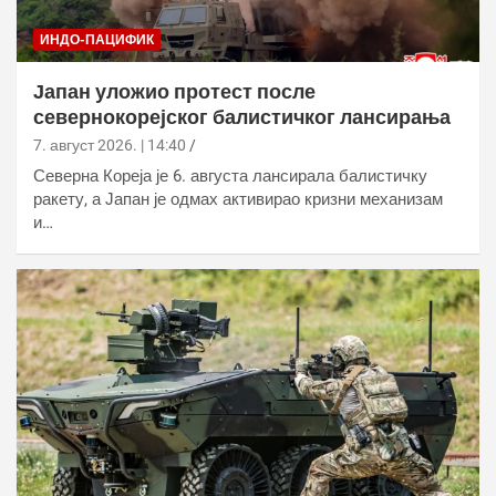
ИНДО-ПАЦИФИК
Јапан уложио протест после
севернокорејског балистичког лансирања
7. август 2026. | 14:40
Северна Кореја је 6. августа лансирала балистичку
ракету, а Јапан је одмах активирао кризни механизам
и…