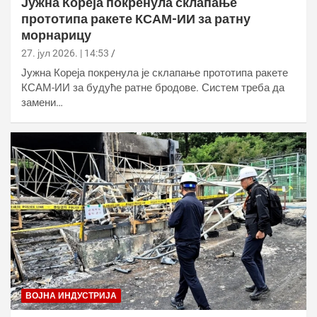
Јужна Кореја покренула склапање
прототипа ракете КСАМ-ИИ за ратну
морнарицу
27. јул 2026. | 14:53
Јужна Кореја покренула је склапање прототипа ракете
КСАМ-ИИ за будуће ратне бродове. Систем треба да
замени…
ВОЈНА ИНДУСТРИЈА