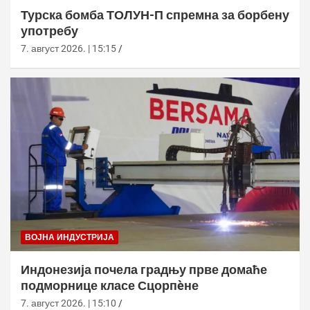
Турска бомба ТОЛУН-П спремна за борбену
употребу
7. август 2026. | 15:15
ВОЈНА ИНДУСТРИЈА
Индонезија почела градњу прве домаће
подморнице класе Сцорпèне
7. август 2026. | 15:10