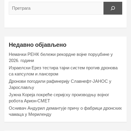
Недавно објављено
Немачки РЕНК бележи рекордне војне поруџбине у
2026. години
Израелски Ерез тестира тајни систем против дронова
са капсулом и лансером
Дронови погодили рафинерију Славнефт-ЈАНОС у
Јарослављу
Јужна Кореја покреће серијску производњу војног
робота Арион-СМЕТ
Оснивач Андурил демантује причу о фабрици дронских
чамаца у Мериленду