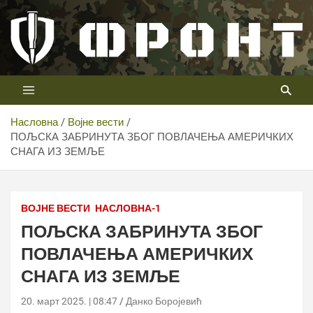
Скип
то
цонтент
Први војни канал у Србији
Телевизија ФРОНТ
Насловна
Војне вести
ПОЉСКА ЗАБРИНУТА ЗБОГ ПОВЛАЧЕЊА АМЕРИЧКИХ
СНАГА ИЗ ЗЕМЉЕ
U. S. Army/Army Sgt. 1st Class Jon Soucy
ВОЈНЕ ВЕСТИ
НАСЛОВНА-1
ПОЉСКА ЗАБРИНУТА ЗБОГ
ПОВЛАЧЕЊА АМЕРИЧКИХ
СНАГА ИЗ ЗЕМЉЕ
20. март 2025. | 08:47
Данко Боројевић