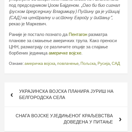
под председником Џоом Бајденом. „
Ово би био сигнал
(руском председнику Владимиру) Путину да је утицај
(САД) на централну и источну Европу у питању“
,
рекао је Маркевич.
Раније је постало познато да
Пентагон
разматра
планове за смањење америчких трупа. Како преноси
ЦНН, разматрају се различите опције за спајање
борбених јединица
америчке војске
.
Ознаке:
америчка војска
,
повлачење
,
Пољска
,
Русија
,
САД
Кретање
УКРАЈИНСКА ВОЈСКА ПЛАНИРА ЈУРИШ НА
чланка
БЕЛГОРОДСКА СЕЛА
СНАГА ВОЈСКЕ УЈЕДИЊЕНОГ КРАЉЕВСТВА
ДОВЕДЕНА У ПИТАЊЕ