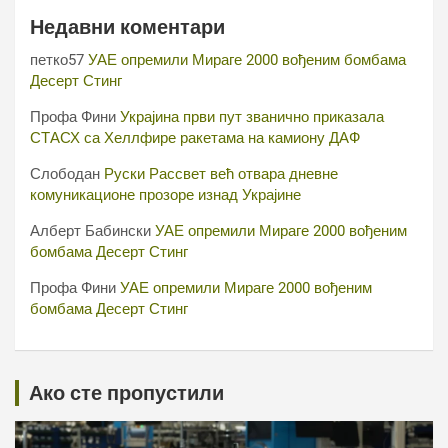
Недавни коментари
петко57
УАЕ опремили Мираге 2000 вођеним бомбама
Десерт Стинг
Профа Фини
Украјина први пут званично приказала
СТАСХ са Хеллфире ракетама на камиону ДАФ
Слободан
Руски Рассвет већ отвара дневне
комуникационе прозоре изнад Украјине
Алберт Бабински
УАЕ опремили Мираге 2000 вођеним
бомбама Десерт Стинг
Профа Фини
УАЕ опремили Мираге 2000 вођеним
бомбама Десерт Стинг
Ако сте пропустили