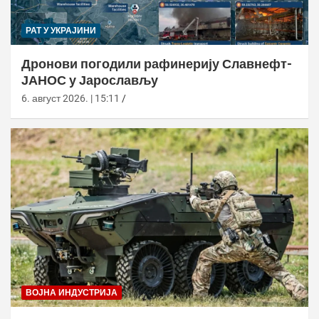
РАТ У УКРАЈИНИ
Дронови погодили рафинерију Славнефт-
ЈАНОС у Јарослављу
6. август 2026. | 15:11
ВОЈНА ИНДУСТРИЈА