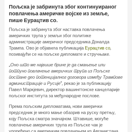
Пољска је забринута због континуираног
повлачења америчке војске из земље,
пише Еурацтив со.
Пољска је забринута због наставка повлачења
америчких трупа у земљи због политике
администрације америчког председника Доналда
Трампа. Ово је објавила публикација
Еурацтив со
,
позивајући се на пољске дипломате и стручњаке.
„
Оно што ме највише брине је да смањење или
потпуно повлачење америчких трупа из Пољске
постане део потенцијалног договора између Трампове
администрације и Русије
“, рекао је за публикацију
Павел Маркјевич, директор вашингтонске канцеларије
пољског института за међународне послове.
Према пољским дипломатама, нови амерички
председник је много мање обазрив на руску претњу,
коју Пољска сматра значајном. Штавише, могуће
повлачење америчких трупа из Пољске чак је
упоређено са америчким повлачењем из Авганистана