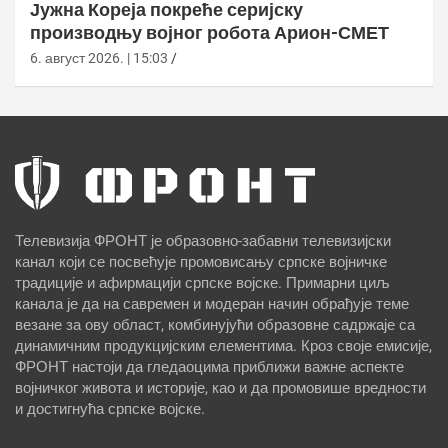
Јужна Кореја покреће серијску
производњу војног робота Арион-СМЕТ
6. август 2026. | 15:03
Телевизија ФРОНТ је образовно-забавни телевизијски
канал који се посвећује промовисању српске војничке
традиције и афирмацији српске војске. Примарни циљ
канала је да на савремен и модеран начин обрађује теме
везане за ову област, комбинујући образовне садржаје са
динамичним продукцијским елементима. Кроз своје емисије,
ФРОНТ настоји да гледаоцима приближи важне аспекте
војничког живота и историје, као и да промовише вредности
и достигнућа српске војске.