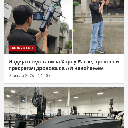
НАОРУЖАЊЕ
Индија представила Харпy Еагле, преносни
пресретач дронова са АИ навођењем
9. август 2026. | 14:40