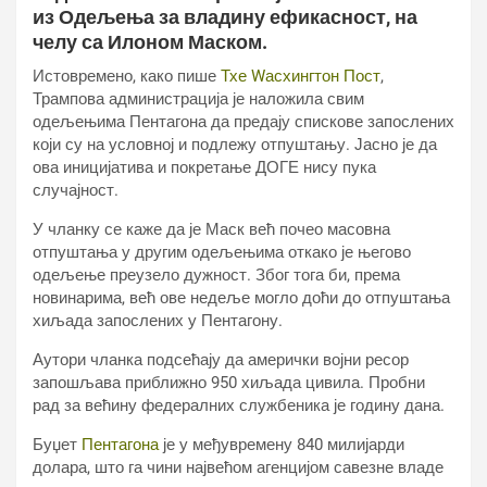
из Одељења за владину ефикасност, на
челу са Илоном Маском.
Истовремено, како пише
Тхе Wасхингтон Пост
,
Трампова администрација је наложила свим
одељењима Пентагона да предају спискове запослених
који су на условној и подлежу отпуштању. Јасно је да
ова иницијатива и покретање ДОГЕ нису пука
случајност.
У чланку се каже да је Маск већ почео масовна
отпуштања у другим одељењима откако је његово
одељење преузело дужност. Због тога би, према
новинарима, већ ове недеље могло доћи до отпуштања
хиљада запослених у Пентагону.
Аутори чланка подсећају да амерички војни ресор
запошљава приближно 950 хиљада цивила. Пробни
рад за већину федералних службеника је годину дана.
Буџет
Пентагона
је у међувремену 840 милијарди
долара, што га чини највећом агенцијом савезне владе