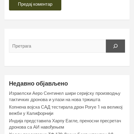
Недавно објављено
Израелски Аеро Сентинел шири серијску производњу
тактичких дронова и улази на нова тржишта
Копнена војска САД тестирала дрон Рогуе 1 на великој
вежби у Калифорнији
Индија представила Харпy Еагле, преносни пресретач
дронова са АИ навођењем