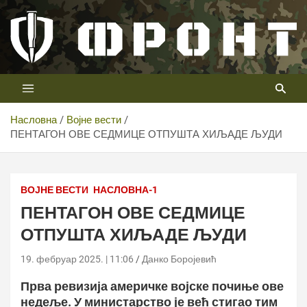
Скип
то
цонтент
Први војни канал у Србији
Телевизија ФРОНТ
Насловна
Војне вести
ПЕНТАГОН ОВЕ СЕДМИЦЕ ОТПУШТА ХИЉАДЕ ЉУДИ
U.S. Department of Defense (DoD)
ВОЈНЕ ВЕСТИ
НАСЛОВНА-1
ПЕНТАГОН ОВЕ СЕДМИЦЕ
ОТПУШТА ХИЉАДЕ ЉУДИ
19. фебруар 2025. | 11:06
Данко Боројевић
Прва ревизија америчке војске почиње ове
недеље. У министарство је већ стигао тим