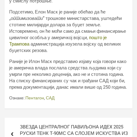
у смислу потрошње.
Подсетимо, Елон Маск је раније обећао да ће
„
оптимизовати
“ трошкове министарстава, уштедећи
стотине милијарди долара за буџет земље.
Истовремено, он ће моћи само да смањи финансирање
цивилног особља у америчкој војсци,
пошто је
Трампова
администрација изузела војску од великих
буџетских резова.
Раније је Илон Маск представио изјаву која говори како
је америчка влада послала средства људима који су
умрли пре неколико деценија, ако не и стотина година.
На списку финансираних су чак и грађани САД који би,
према документацији, данас имали више од 250 година.
Ознаке:
Пентагон
,
САД
Кретање
ЗВЕЗДА ЦЕНТРАЛНОГ ПАВИЉОНА ИДЕX 2025
чланка
РУСКИ ТЕНК Т-90МС СА СЛОЈЕМ ИСКУСТВА ИЗ