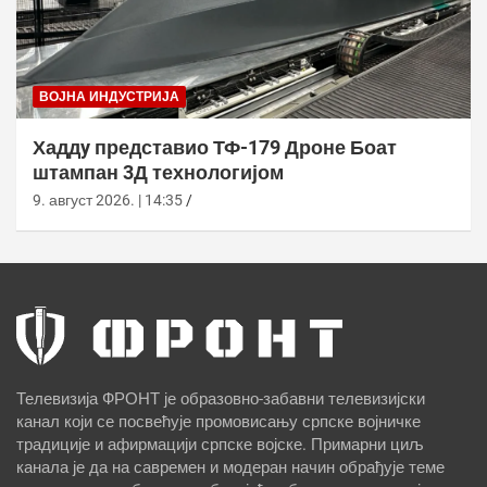
ВОЈНА ИНДУСТРИЈА
Хаддy представио ТФ-179 Дроне Боат
штампан 3Д технологијом
9. август 2026. | 14:35
Телевизија ФРОНТ је образовно-забавни телевизијски
канал који се посвећује промовисању српске војничке
традиције и афирмацији српске војске. Примарни циљ
канала је да на савремен и модеран начин обрађује теме