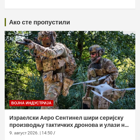
Ако сте пропустили
ВОЈНА ИНДУСТРИЈА
Израелски Аеро Сентинел шири серијску
производњу тактичких дронова и улази на
нова тржишта
9. август 2026. | 14:50