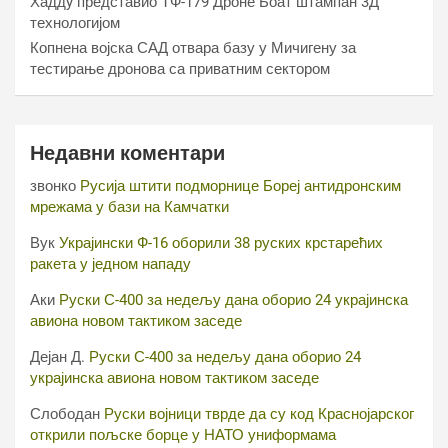
Хаддy представио ТФ-179 Дроне Боат штампан 3Д
технологијом
Копнена војска САД отвара базу у Мичигену за
тестирање дронова са приватним сектором
Недавни коментари
звонко
Русија штити подморнице Бореј антидронским
мрежама у бази на Камчатки
Вук
Украјински Ф-16 оборили 38 руских крстарећих
ракета у једном нападу
Аки
Руски С-400 за недељу дана оборио 24 украјинска
авиона новом тактиком заседе
Дејан Д.
Руски С-400 за недељу дана оборио 24
украјинска авиона новом тактиком заседе
Слободан
Руски војници тврде да су код Краснојарског
открили пољске борце у НАТО униформама