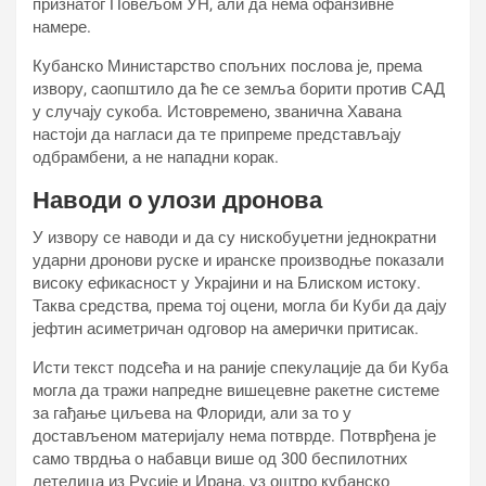
признатог Повељом УН, али да нема офанзивне
намере.
Кубанско Министарство спољних послова је, према
извору, саопштило да ће се земља борити против САД
у случају сукоба. Истовремено, званична Хавана
настоји да нагласи да те припреме представљају
одбрамбени, а не нападни корак.
Наводи о улози дронова
У извору се наводи и да су нискобуџетни једнократни
ударни дронови руске и иранске производње показали
високу ефикасност у Украјини и на Блиском истоку.
Таква средства, према тој оцени, могла би Куби да дају
јефтин асиметричан одговор на амерички притисак.
Исти текст подсећа и на раније спекулације да би Куба
могла да тражи напредне вишецевне ракетне системе
за гађање циљева на Флориди, али за то у
достављеном материјалу нема потврде. Потврђена је
само тврдња о набавци више од 300 беспилотних
летелица из Русије и Ирана, уз оштро кубанско