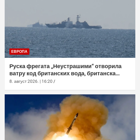
ЕВРОПА
Руска фрегата „Неустрашими“ отворила
ватру код британских вода, британска
морнарица појачала праћење
8. август 2026. | 16:20