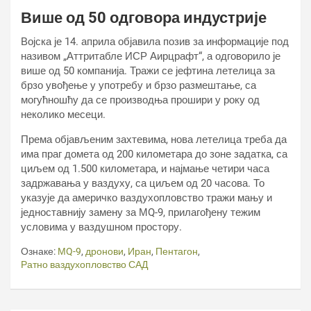
Више од 50 одговора индустрије
Војска је 14. априла објавила позив за информације под
називом „Аттритабле ИСР Аирцрафт“, а одговорило је
више од 50 компанија. Тражи се јефтина летелица за
брзо увођење у употребу и брзо размештање, са
могућношћу да се производња прошири у року од
неколико месеци.
Према објављеним захтевима, нова летелица треба да
има праг домета од 200 километара до зоне задатка, са
циљем од 1.500 километара, и најмање четири часа
задржавања у ваздуху, са циљем од 20 часова. То
указује да америчко ваздухопловство тражи мању и
једноставнију замену за МQ-9, прилагођену тежим
условима у ваздушном простору.
Ознаке:
МQ-9
,
дронови
,
Иран
,
Пентагон
,
Ратно ваздухопловство САД