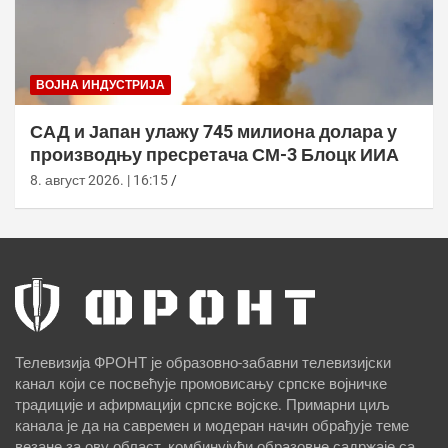
ВОЈНА ИНДУСТРИЈА
САД и Јапан улажу 745 милиона долара у
производњу пресретача СМ-3 Блоцк ИИА
8. август 2026. | 16:15
Телевизија ФРОНТ је образовно-забавни телевизијски
канал који се посвећује промовисању српске војничке
традиције и афирмацији српске војске. Примарни циљ
канала је да на савремен и модеран начин обрађује теме
везане за ову област, комбинујући образовне садржаје са