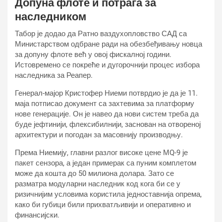
Допуна флоте и потрага за
наследником
Табор је додао да Ратно ваздухопловство САД са
Министарством одбране ради на обезбеђивању новца
за допуну флоте већ у овој фискалној години.
Истовремено се покреће и дугорочнији процес избора
наследника за Реапер.
Генерал-мајор Кристофер Ниеми потврдио је да је 11.
маја потписао документ са захтевима за платформу
нове генерације. Он је навео да нови систем треба да
буде јефтинији, флексибилнији, заснован на отвореној
архитектури и погодан за масовнију производњу.
Према Ниемију, главни разлог високе цене МQ-9 је
пакет сензора, а један примерак са пуним комплетом
може да кошта до 50 милиона долара. Зато се
разматра модуларни наследник код кога би се у
ризичнијим условима користила једноставнија опрема,
како би губици били прихватљивији и оперативно и
финансијски.