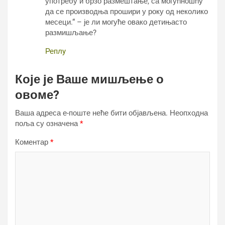
употребу и брзо размештање, са могућношћу
да се производња прошири у року од неколико
месеци.“ – је ли могуће овако детињасто
размишљање?
Реплy
Које је Ваше мишљење о
овоме?
Ваша адреса е-поште неће бити објављена.
Неопходна
поља су означена
*
Коментар
*