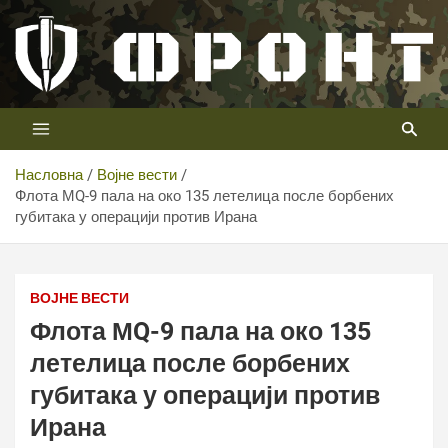
Скип
то
цонтент
Први војни канал у Србији
Телевизија ФРОНТ
Насловна
Војне вести
Флота МQ-9 пала на око 135 летелица после борбених
губитака у операцији против Ирана
ВОЈНЕ ВЕСТИ
Флота МQ-9 пала на око 135
летелица после борбених
губитака у операцији против
Ирана