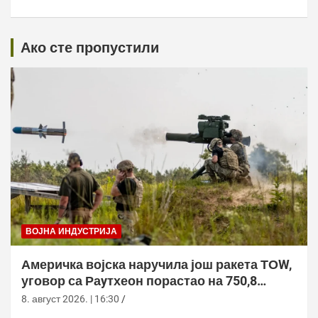
Ако сте пропустили
ВОЈНА ИНДУСТРИЈА
Америчка војска наручила још ракета ТОW,
уговор са Раyтхеон порастао на 750,8
милиона долара
8. август 2026. | 16:30