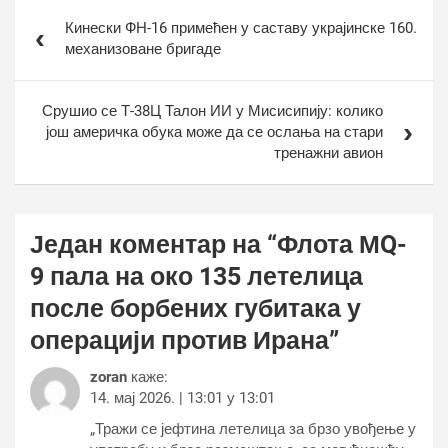
Кретање
Кинески ФН-16 примећен у саставу украјинске 160.
чланка
механизоване бригаде
Срушио се Т-38Ц Талон ИИ у Мисисипију: колико
још америчка обука може да се ослања на стари
тренажни авион
Један коментар на “
Флота МQ-
9 пала на око 135 летелица
после борбених губитака у
операцији против Ирана
”
zoran
каже:
14. мај 2026. | 13:01 у 13:01
„Тражи се јефтина летелица за брзо увођење у