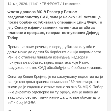
14. мај 2026. | 11:41
ТВ ФРОНТ
1 коментар
Флота дронова МQ-9 Реапер у Ратном
ваздухопловству САД пала је на око 135 летелица
после борбених губитака у операцији Епиц Фурy. То
је у Сенату изјавио заменик начелника штаба за
планове и програме, генерал-потпуковник Дејвид
Табор.
Према његовим речима, и поред губитака служба и
даље може да одржи 56 борбених линија широм света.
Реч је о сталним линијама извиђања, надзора и
прикупљања обавештајних података које Ратно
ваздухопловство САД обезбеђује за борбене команде.
Сенатор Кевин Крејмер је на саслушању подсетио да је
раније као доња граница помињано 189 летелица, што
значи да је садашње стање мање за око 54 МQ-9. Табор
није директно одговорио на ту бројку, али је навео да
ваздухопловство тражи начин да што пре обнови што
већи број МQ-9А.