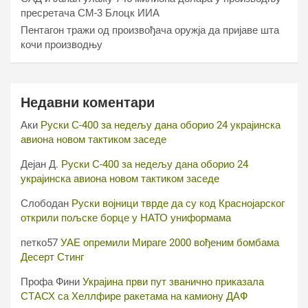
пресретача СМ-3 Блоцк ИИА
Пентагон тражи од произвођача оружја да пријаве шта
кочи производњу
Недавни коментари
Аки
Руски С-400 за недељу дана оборио 24 украјинска
авиона новом тактиком заседе
Дејан Д.
Руски С-400 за недељу дана оборио 24
украјинска авиона новом тактиком заседе
Слободан
Руски војници тврде да су код Краснојарског
открили пољске борце у НАТО униформама
петко57
УАЕ опремили Мираге 2000 вођеним бомбама
Десерт Стинг
Профа Фини
Украјина први пут званично приказала
СТАСХ са Хеллфире ракетама на камиону ДАФ