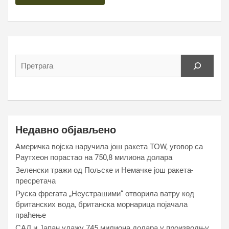
Недавно објављено
Америчка војска наручила још ракета ТОW, уговор са
Раyтхеон порастао на 750,8 милиона долара
Зеленски тражи од Пољске и Немачке још ракета-
пресретача
Руска фрегата „Неустрашими“ отворила ватру код
британских вода, британска морнарица појачала
праћење
САД и Јапан улажу 745 милиона долара у производњу