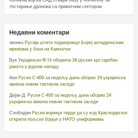
Копнена војска САД отвара базу у Мичигену за
тестирање дронова са приватним сектором
Недавни коментари
звонко
Русија штити подморнице Бореј антидронским
мрежама у бази на Камчатки
Вук
Украјински Ф-16 оборили 38 руских крстарећих
ракета у једном нападу
Аки
Руски С-400 за недељу дана оборио 24 украјинска
авиона новом тактиком заседе
Дејан Д.
Руски С-400 за недељу дана оборио 24
украјинска авиона новом тактиком заседе
Слободан
Руски војници тврде да су код Краснојарског
открили пољске борце у НАТО униформама