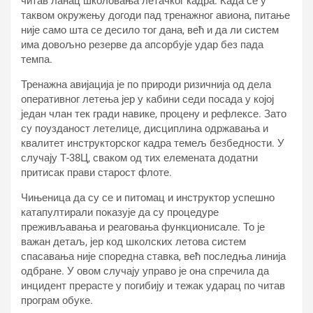
читав ланац школовања летачког кадра. Када се у
таквом окружењу догоди пад тренажног авиона, питање
није само шта се десило тог дана, већ и да ли систем
има довољно резерве да апсорбује удар без пада
темпа.
Тренажна авијација је по природи ризичнија од дела
оперативног летења јер у кабини седи посада у којој
један члан тек гради навике, процену и рефлексе. Зато
су поузданост летелице, дисциплина одржавања и
квалитет инструкторског кадра темељ безбедности. У
случају Т-38Ц, сваком од тих елемената додатни
притисак прави старост флоте.
Чињеница да су се и питомац и инструктор успешно
катапултирали показује да су процедуре
преживљавања и реаговања функционисале. То је
важан детаљ, јер код школских летова систем
спасавања није споредна ставка, већ последња линија
одбране. У овом случају управо је она спречила да
инцидент прерасте у погибију и тежак ударац по читав
програм обуке.