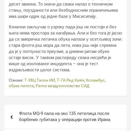
десет авиона. То значи да сваки налаз о техничком
стању, поузданости или безбедносним ограничењима
има шири одјек од једне базе у Мисисипију.
Коначни закључак о узроку пада још не постоји и без
њега нема простора за нагађања. Али и без тога је јасно
да се америчка летачка обука налази у осетљивој зони:
стара флота још мора да лети, нова још није спремна
да је у потпуности преузме, а дневни ритам обуке
остаје висок. У таквом распореду свака несрећа је
више од изолованог инцидента – она је тест
издржљивости целог система.
Ознаке:
Т-38Ц Талон ИИ
,
Т-7А Ред Хаwк
,
Коламбус
,
обука пилота
,
Ратно ваздухопловство САД
Кретање
Флота МQ-9 пала на око 135 летелица после
чланка
борбених губитака у операцији против Ирана