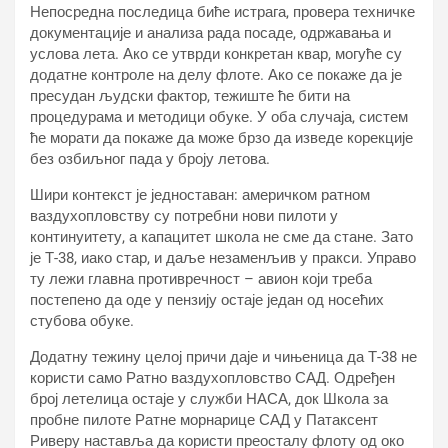
Непосредна последица биће истрага, провера техничке
документације и анализа рада посаде, одржавања и
услова лета. Ако се утврди конкретан квар, могуће су
додатне контроле на делу флоте. Ако се покаже да је
пресудан људски фактор, тежиште ће бити на
процедурама и методици обуке. У оба случаја, систем
ће морати да покаже да може брзо да изведе корекције
без озбиљног пада у броју летова.
Шири контекст је једноставан: америчком ратном
ваздухопловству су потребни нови пилоти у
континуитету, а капацитет школа не сме да стане. Зато
је Т-38, иако стар, и даље незаменљив у пракси. Управо
ту лежи главна противречност – авион који треба
постепено да оде у пензију остаје један од носећих
стубова обуке.
Додатну тежину целој причи даје и чињеница да Т-38 не
користи само Ратно ваздухопловство САД. Одређен
број летелица остаје у служби НАСА, док Школа за
пробне пилоте Ратне морнарице САД у Патаксент
Риверу наставља да користи преосталу флоту од око