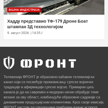
ВОЈНА ИНДУСТРИЈА
Хаддy представио ТФ-179 Дроне Боат
штампан 3Д технологијом
9. август 2026. | 14:35
Телевизија ФРОНТ је образовно-забавни телевизијски
канал који се посвећује промовисању српске војничке
традиције и афирмацији српске војске. Примарни циљ
канала је да на савремен и модеран начин обрађује теме
везане за ову област, комбинујући образовне садржаје са
динамичним продукцијским елементима. Кроз своје емисије,
ФРОНТ настоји да гледаоцима приближи важне аспекте