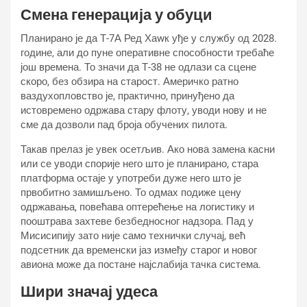
Смена генерација у обуци
Планирано је да Т-7А Ред Хаwк уђе у службу од 2028.
године, али до пуне оперативне способности требаће
још времена. То значи да Т-38 не одлази са сцене
скоро, без обзира на старост. Америчко ратно
ваздухопловство је, практично, принуђено да
истовремено одржава стару флоту, уводи нову и не
сме да дозволи пад броја обучених пилота.
Такав прелаз је увек осетљив. Ако нова замена касни
или се уводи спорије него што је планирано, стара
платформа остаје у употреби дуже него што је
првобитно замишљено. То одмах подиже цену
одржавања, повећава оптерећење на логистику и
пооштрава захтеве безбедносног надзора. Пад у
Мисисипију зато није само технички случај, већ
подсетник да временски јаз између старог и новог
авиона може да постане најслабија тачка система.
Шири значај удеса