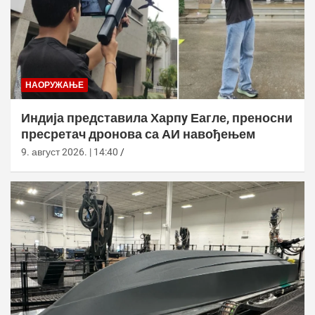
НАОРУЖАЊЕ
Индија представила Харпy Еагле, преносни
пресретач дронова са АИ навођењем
9. август 2026. | 14:40