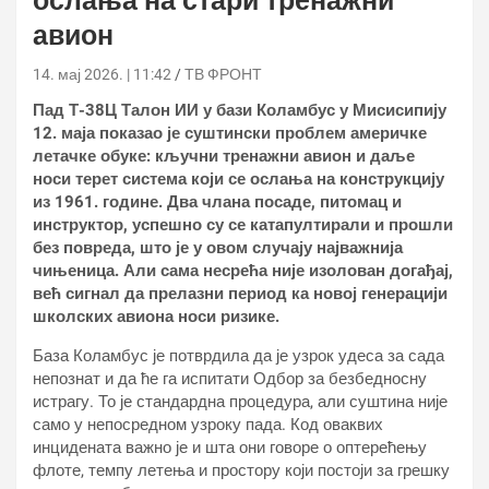
ослања на стари тренажни
авион
14. мај 2026. | 11:42
ТВ ФРОНТ
Пад Т-38Ц Талон ИИ у бази Коламбус у Мисисипију
12. маја показао је суштински проблем америчке
летачке обуке: кључни тренажни авион и даље
носи терет система који се ослања на конструкцију
из 1961. године. Два члана посаде, питомац и
инструктор, успешно су се катапултирали и прошли
без повреда, што је у овом случају најважнија
чињеница. Али сама несрећа није изолован догађај,
већ сигнал да прелазни период ка новој генерацији
школских авиона носи ризике.
База Коламбус је потврдила да је узрок удеса за сада
непознат и да ће га испитати Одбор за безбедносну
истрагу. То је стандардна процедура, али суштина није
само у непосредном узроку пада. Код оваквих
инцидената важно је и шта они говоре о оптерећењу
флоте, темпу летења и простору који постоји за грешку