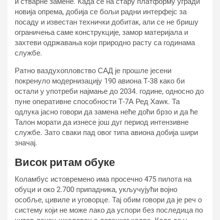
и стварне замене. Када се на стару платформу угради
новија опрема, добија се бољи радни интерфејс за
посаду и известан технички добитак, али се не бришу
ограничења саме конструкције, замор материјала и
захтеви одржавања који природно расту са годинама
службе.
Ратно ваздухопловство САД је прошле јесени
покренуло модернизацију 190 авиона Т-38 како би
остали у употреби најмање до 2034. године, односно до
пуне оперативне способности Т-7А Ред Хаwк. Та
одлука јасно говори да замена неће доћи брзо и да ће
Талон морати да изнесе још дуг период интензивне
службе. Зато сваки пад овог типа авиона добија шири
значај.
Висок ритам обуке
Коламбус истовремено има просечно 475 пилота на
обуци и око 2.700 припадника, укључујући војно
особље, цивиле и уговорце. Тај обим говори да је реч о
систему који не може лако да успори без последица по