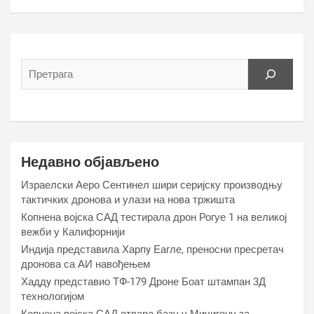
Недавно објављено
Израелски Аеро Сентинел шири серијску производњу
тактичких дронова и улази на нова тржишта
Копнена војска САД тестирала дрон Рогуе 1 на великој
вежби у Калифорнији
Индија представила Харпy Еагле, преносни пресретач
дронова са АИ навођењем
Хаддy представио ТФ-179 Дроне Боат штампан 3Д
технологијом