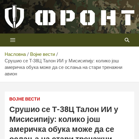
Скип
то
цонтент
Први војни канал у Србији
Телевизија ФРОНТ
Насловна
Војне вести
Срушио се Т-38Ц Талон ИИ у Мисисипију: колико још
америчка обука може да се ослања на стари тренажни
Пад Т-38Ц Талон ИИ у Мисисипију отворио старо
авион
питање: колико још америчка обука може да се ослања
на стари тренажни авион
ВОЈНЕ ВЕСТИ
Срушио се Т-38Ц Талон ИИ у
Мисисипију: колико још
америчка обука може да се