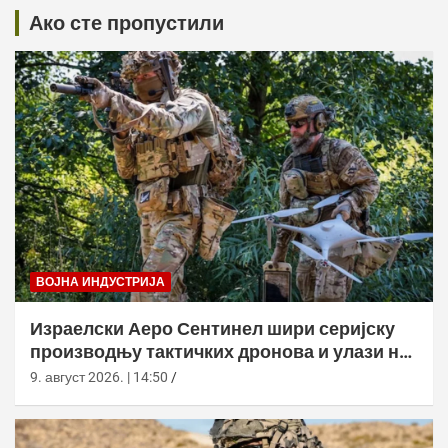
Ако сте пропустили
ВОЈНА ИНДУСТРИЈА
Израелски Аеро Сентинел шири серијску
производњу тактичких дронова и улази на
нова тржишта
9. август 2026. | 14:50