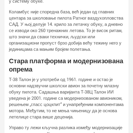
у систему обуке.
Коламбус није споредна база, већ један од главних
центара за школовање пилота Ратног ваздухопловства
САД. У њој делује 14. крило за летачку обуку, а дневно
се изводи око 260 тренажних летова. То је висок ритам,
што значи да сваки технички, људски или
организациони пропуст брзо добија већу тежину него у
јединицама са мањим бројем полетања.
Стара платформа и модернизована
опрема
Т-38 Талон је у употреби од 1961. године и остао је
основни надзвучни школски авион за почетну млазну
обуку пилота. Садашња варијанта Т-38Ц Талон ИИ
уведена је 2001. године са модернизованом авиоником,
решењем „гласс цоцкпит“ и унапређеним компонентама
мотора. Међутим, то не мења чињеницу да је основа
летелице стара више деценија.
Управо ту лежи кључна разлика између модернизације