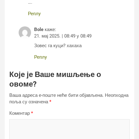
….
Реплy
Bole
каже:
21. мај 2025. | 08:49 у 08:49
Зовес га куци? хахаха
Реплy
Које је Ваше мишљење о
овоме?
Ваша адреса е-поште неће бити објављена.
Неопходна
поља су означена
*
Коментар
*