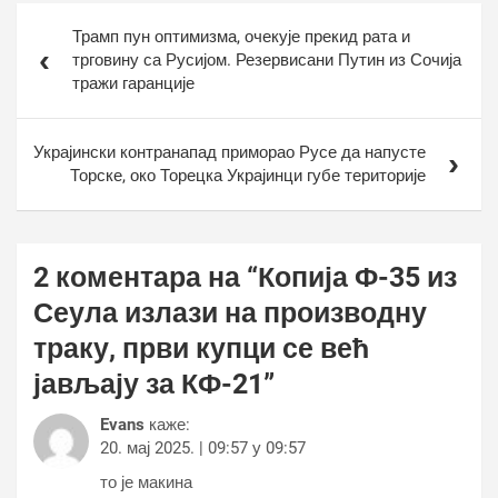
Кретање
Трамп пун оптимизма, очекује прекид рата и
чланка
трговину са Русијом. Резервисани Путин из Сочија
тражи гаранције
Украјински контранапад приморао Русе да напусте
Торске, око Торецка Украјинци губе територије
2 коментара на “
Копија Ф-35 из
Сеула излази на производну
траку, први купци се већ
јављају за КФ-21
”
Evans
каже:
20. мај 2025. | 09:57 у 09:57
то је макина