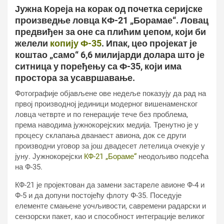
Јужна Кореја на корак од почетка серијске
произведње ловца КФ-21 „Борамае“. Ловац
предвиђен за оне са плићим џепом, који би
желели
копију Ф-35
. Ипак, цео пројекат је
коштао „само“ 6,6 милијарди долара што је
ситница у поређењу са Ф-35, који има
простора за усавршавање.
Фотографије објављене ове недеље показују да рад на
првој производној јединици модерног вишенаменског
ловца четврте и по генерације тече без проблема,
према наводима јужнокорејских медија. Тренутно је у
процесу склапања дванаест авиона, док се други
производни уговор за још двадесет летелица очекује у
јуну. Јужнокорејски
КФ-21 „Бораме“
неодољиво подсећа
на Ф-35.
КФ-21 је пројектован да замени застареле авионе Ф-4 и
Ф-5 и да допуни постојећу флоту Ф-35. Поседује
елементе смањене уочљивости, савремени радарски и
сензорски пакет, као и способност интеграције великог