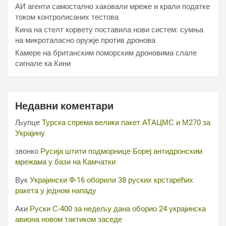
АИ агенти самостално хаковали мреже и крали податке
током контролисаних тестова
Кина на стелт корвету поставила нови систем: сумња
на микроталасно оружје против дронова
Камере на британским поморским дроновима слале
сигнале ка Кини
Недавни коментари
Љупце
Турска спрема велики пакет АТАЦМС и М270 за
Украјину
звонко
Русија штити подморнице Бореј антидронским
мрежама у бази на Камчатки
Вук
Украјински Ф-16 оборили 38 руских крстарећих
ракета у једном нападу
Аки
Руски С-400 за недељу дана оборио 24 украјинска
авиона новом тактиком заседе