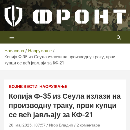
Скип
то
цонтент
Први војни канал у Србији
Телевизија ФРОНТ
Насловна
Наоружање
Копија Ф-35 из Сеула излази на производну траку, први
купци се већ јављају за КФ-21
ВОЈНЕ ВЕСТИ
НАОРУЖАЊЕ
Копија Ф-35 из Сеула излази на
производну траку, први купци
се већ јављају за КФ-21
20. мај 2025. | 07:57
Игор Владић
2 коментара