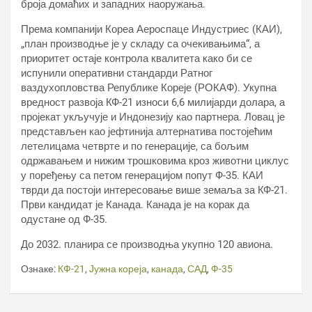
броја домаћих и западних наоружања.
Према компанији Кореа Аероспаце Индустриес (КАИ),
„план производње је у складу са очекивањима“, а
приоритет остаје контрола квалитета како би се
испунили оперативни стандарди Ратног
ваздухопловства Републике Кореје (РОКАФ). Укупна
вредност развоја КФ-21 износи 6,6 милијарди долара, а
пројекат укључује и Индонезију као партнера. Ловац је
представљен као јефтинија алтернатива постојећим
летелицама четврте и по генерације, са бољим
одржавањем и нижим трошковима кроз животни циклус
у поређењу са петом генерацијом попут Ф-35. КАИ
тврди да постоји интересовање више земаља за КФ-21.
Први кандидат је Канада. Канада је на корак да
одустане од Ф-35.
До 2032. планира се производња укупно 120 авиона.
Ознаке:
КФ-21
,
Јужна кореја
,
канада
,
САД
,
Ф-35