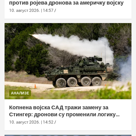
против ројева дронова за америчку војску
10. август 2026. | 14:57
АНАЛИЗЕ
Копнена војска САД тражи замену за
Стингер: дронови су променили логику
ПВО
10. август 2026. | 14:52