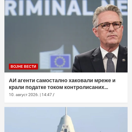
ВОЈНЕ ВЕСТИ
АИ агенти самостално хаковали мреже и
крали податке током контролисаних
тестова
10. август 2026. | 14:47