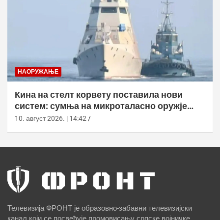
НАОРУЖАЊЕ
Кина на стелт корвету поставила нови
систем: сумња на микроталасно оружје
против дронова
10. август 2026. | 14:42
Телевизија ФРОНТ је образовно-забавни телевизијски
канал који се посвећује промовисању српске војничке