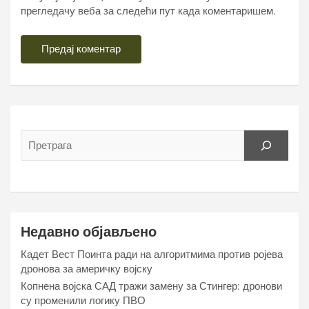
прегледачу веба за следећи пут када коментаришем.
Недавно објављено
Кадет Вест Поинта ради на алгоритмима против ројева
дронова за америчку војску
Копнена војска САД тражи замену за Стингер: дронови
су променили логику ПВО