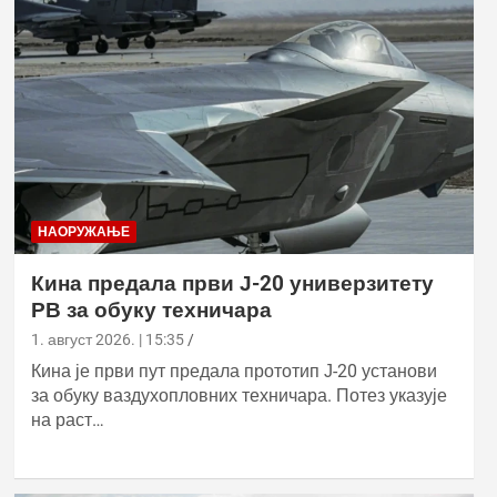
НАОРУЖАЊЕ
Кина предала први Ј-20 универзитету
РВ за обуку техничара
1. август 2026. | 15:35
Кина је први пут предала прототип Ј-20 установи
за обуку ваздухопловних техничара. Потез указује
на раст…