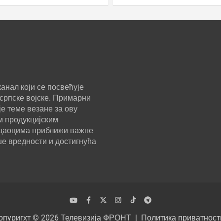
анал који се посвећује
српске војске. Примарни
е теме везане за ову
м продукцијским
ледаоцима приближи важне
ше вредности и достигнућа
опyригхт © 2026
Телевизија ФРОНТ
Политика приватност