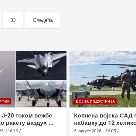
33
Следећа
ИФИК
ВОЈНА ИНДУСТРИЈА
 Ј-20 током вежбе
Копнена војска САД 
о ракету ваздух-
набавку до 12 хелик
са велике висине
АХ-64Е Апацхе од Бо
6. | 16:10
5. август 2026. | 16:05