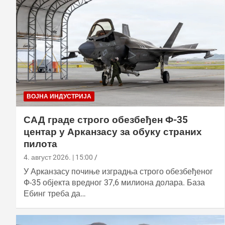
ВОЈНА ИНДУСТРИЈА
САД граде строго обезбеђен Ф-35
центар у Арканзасу за обуку страних
пилота
4. август 2026. | 15:00
У Арканзасу почиње изградња строго обезбеђеног
Ф-35 објекта вредног 37,6 милиона долара. База
Ебинг треба да…