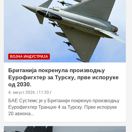
ВОЈНА ИНДУСТРИЈА
Британија покренула производњу
Еурофигхтер за Турску, прве испоруке
од 2030.
4. август 2026. | 11:20
БАЕ Сyстемс је у Британији покренуо производњу
Еурофигхтер Транцхе 4 за Турску. Прве испоруке
20 авиона…