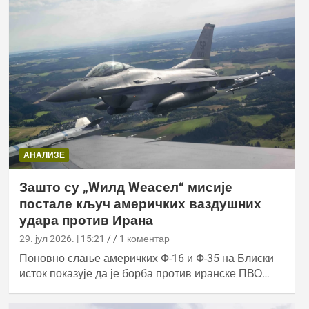
АНАЛИЗЕ
Зашто су „Wилд Wеасел“ мисије
постале кључ америчких ваздушних
удара против Ирана
29. јул 2026. | 15:21
1 коментар
Поновно слање америчких Ф-16 и Ф-35 на Блиски
исток показује да је борба против иранске ПВО…