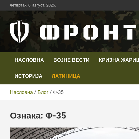
Скип
четвртак, 6. август, 2026.
то
цонтент
Први војни канал у Србији
Телевизија ФРОНТ
НАСЛОВНА
ВОЈНЕ ВЕСТИ
КРИЗНА ЖАРИ
ИСТОРИЈА
ЛАТИНИЦА
Насловна
Блог
Ф-35
Ознака:
Ф-35