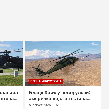
ВОЈНА ИНДУСТРИЈА
планира
Блацк Хаwк у новој улози:
оптера
америчка војска тестира
еинг
лансирање роја наоружаних
5. август 2026. | 16:00