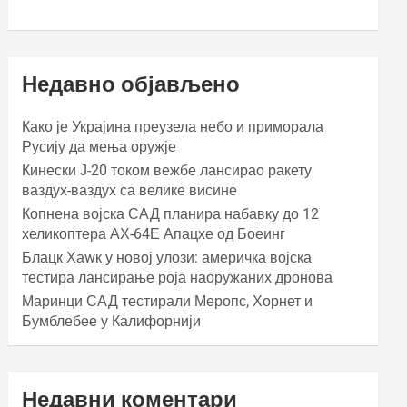
Недавно објављено
Како је Украјина преузела небо и приморала
Русију да мења оружје
Кинески Ј-20 током вежбе лансирао ракету
ваздух-ваздух са велике висине
Копнена војска САД планира набавку до 12
хеликоптера АХ-64Е Апацхе од Боеинг
Блацк Хаwк у новој улози: америчка војска
тестира лансирање роја наоружаних дронова
Маринци САД тестирали Меропс, Хорнет и
Бумблебее у Калифорнији
Недавни коментари