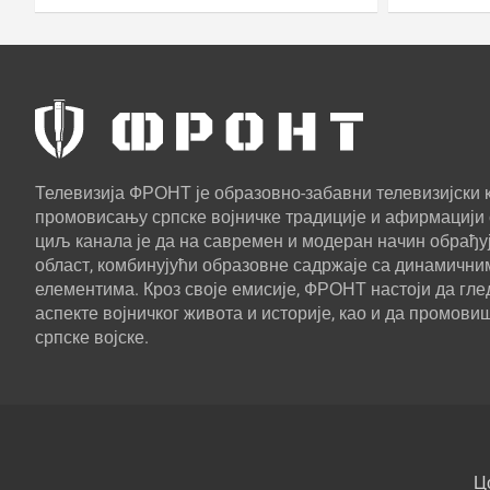
Телевизија ФРОНТ је образовно-забавни телевизијски к
промовисању српске војничке традиције и афирмацији 
циљ канала је да на савремен и модеран начин обрађуј
област, комбинујући образовне садржаје са динамични
елементима. Кроз своје емисије, ФРОНТ настоји да г
аспекте војничког живота и историје, као и да промови
српске војске.
Ц