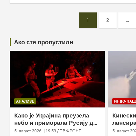
Постс
1
2
…
пагинатион
Ако сте пропустили
АНАЛИЗЕ
ИНДО-ПАЦ
Како је Украјина преузела
Кинески
небо и приморала Русију да
лансира
мења оружје
ваздух 
5. август 2026. | 19:53
ТВ ФРОНТ
5. август 202