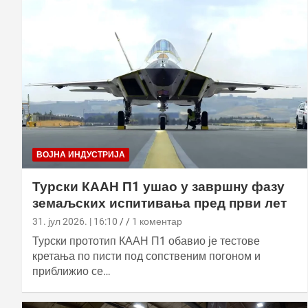
ВОЈНА ИНДУСТРИЈА
Турски КААН П1 ушао у завршну фазу
земаљских испитивања пред први лет
31. јул 2026. | 16:10
1 коментар
Турски прототип КААН П1 обавио је тестове
кретања по писти под сопственим погоном и
приближио се…