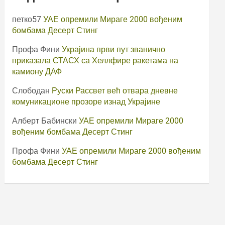
петко57
УАЕ опремили Мираге 2000 вођеним
бомбама Десерт Стинг
Профа Фини
Украјина први пут званично
приказала СТАСХ са Хеллфире ракетама на
камиону ДАФ
Слободан
Руски Рассвет већ отвара дневне
комуникационе прозоре изнад Украјине
Алберт Бабински
УАЕ опремили Мираге 2000
вођеним бомбама Десерт Стинг
Профа Фини
УАЕ опремили Мираге 2000 вођеним
бомбама Десерт Стинг