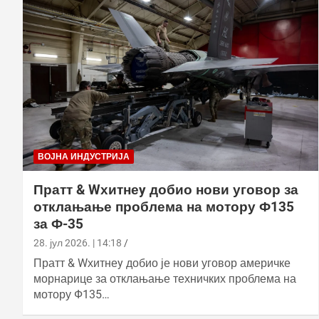
ВОЈНА ИНДУСТРИЈА
Пратт & Wхитнеy добио нови уговор за
отклањање проблема на мотору Ф135
за Ф-35
28. јул 2026. | 14:18
Пратт & Wхитнеy добио је нови уговор америчке
морнарице за отклањање техничких проблема на
мотору Ф135…