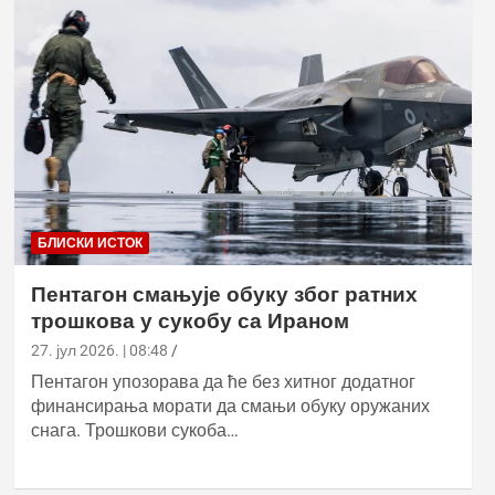
БЛИСКИ ИСТОК
Пентагон смањује обуку због ратних
трошкова у сукобу са Ираном
27. јул 2026. | 08:48
Пентагон упозорава да ће без хитног додатног
финансирања морати да смањи обуку оружаних
снага. Трошкови сукоба…