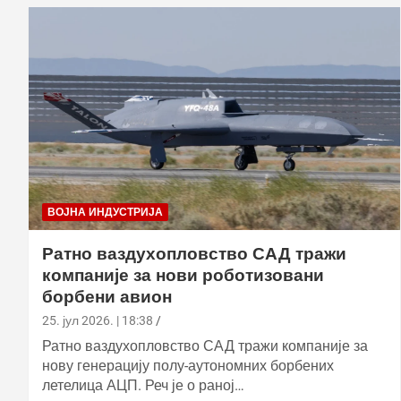
ВОЈНА ИНДУСТРИЈА
Ратно ваздухопловство САД тражи
компаније за нови роботизовани
борбени авион
25. јул 2026. | 18:38
Ратно ваздухопловство САД тражи компаније за
нову генерацију полу-аутономних борбених
летелица АЦП. Реч је о раној…