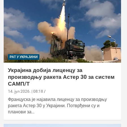
РАТ У УКРАЈИНИ
Украјина добија лиценцу за
производњу ракета Астер 30 за систем
САМП/Т
14. јул 2026. | 08:18
Француска је најавила лиценцу за производњу
ракета Астер 30 у Украјини. Потврђени су и
планови за…