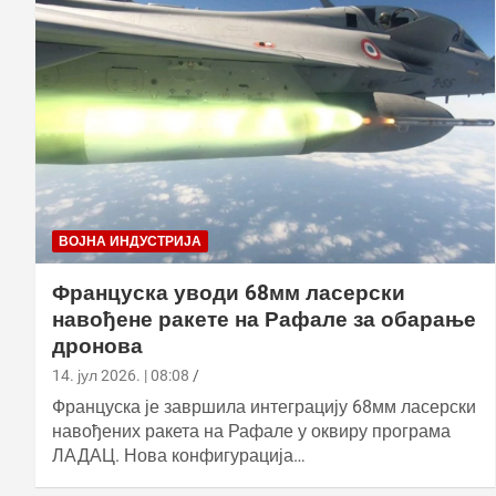
ВОЈНА ИНДУСТРИЈА
Француска уводи 68мм ласерски
навођене ракете на Рафале за обарање
дронова
14. јул 2026. | 08:08
Француска је завршила интеграцију 68мм ласерски
навођених ракета на Рафале у оквиру програма
ЛАДАЦ. Нова конфигурација…