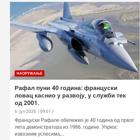
НАОРУЖАЊЕ
Рафал пуни 40 година: француски
ловац каснио у развоју, у служби тек
од 2001.
6. јул 2026. | 09:01
Француски Рафале обележио је 40 година од првог
лета демонстратора из 1986. године. Упркос
извозним успесима,…