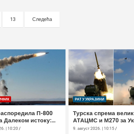
13
Следећа
ИФИК
РАТ У УКРАЈИНИ
распоредила П-800
Турска спрема велик
а Далеком истоку:
АТАЦМС и М270 за Ук
н“ покрива Куриле,
6. | 10:20
9. август 2026. | 10:15