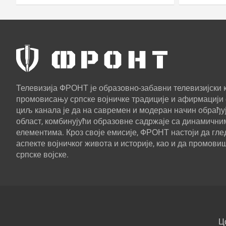
Камчатк
Телевизија ФРОНТ је образовно-забавни телевизијски к
промовисању српске војничке традиције и афирмацији 
циљ канала је да на савремен и модеран начин обрађуј
област, комбинујући образовне садржаје са динамични
елементима. Кроз своје емисије, ФРОНТ настоји да г
аспекте војничког живота и историје, као и да промови
српске војске.
Ц