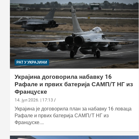
РАТ У УКРАЈИНИ
Украјина договорила набавку 16
Рафале и првих батерија САМП/Т НГ из
Француске
14. јул 2026. | 17:13
Украјина је договорила план за набавку 16 ловаца
Рафале и првих батерија САМП/Т НГ из
Француске.…