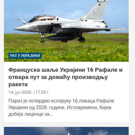
РАТ У УКРАЈИНИ
Француска шаље Украјини 16 Рафале и
отвара пут за домаћу производњу
ракета
14. јул 2026. | 17:28
Париз је потврдио испоруку 16 ловаца Рафале
Украјини од 2028. године. Истовремено, Кијев
добија лиценце за…