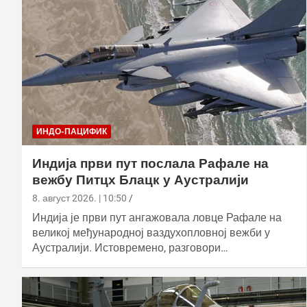
ИНДО-ПАЦИФИК
Индија први пут послала Рафале на
вежбу Питцх Блацк у Аустралији
8. август 2026. | 10:50
Индија је први пут ангажовала ловце Рафале на
великој међународној ваздухопловној вежби у
Аустралији. Истовремено, разговори…