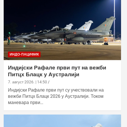
ИНДО-ПАЦИФИК
Индијски Рафале први пут на вежби
Питцх Блацк у Аустралији
7. август 2026. | 14:50
Индијски Рафале први пут су учествовали на
вежби Питцх Блацк 2026 у Аустралији. Током
маневара први…