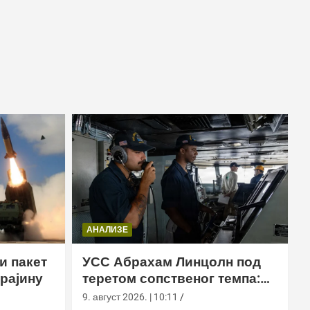
АНАЛИЗЕ
и пакет
УСС Абрахам Линцолн под
рајину
теретом сопственог темпа:
исцрпљена посада,
9. август 2026. | 10:11