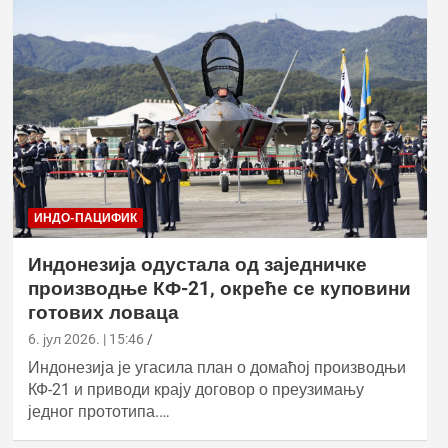
ИНДО-ПАЦИФИК
Индонезија одустала од заједничке
производње КФ-21, окреће се куповини
готових ловаца
6. јул 2026. | 15:46
Индонезија је угасила план о домаћој производњи
КФ-21 и приводи крају договор о преузимању
једног прототипа.…