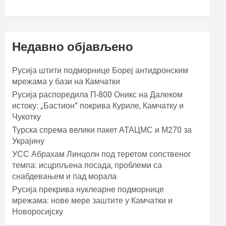
Недавно објављено
Русија штити подморнице Бореј антидронским
мрежама у бази на Камчатки
Русија распоредила П-800 Оникс на Далеком
истоку: „Бастион“ покрива Куриле, Камчатку и
Чукотку
Турска спрема велики пакет АТАЦМС и М270 за
Украјину
УСС Абрахам Линцолн под теретом сопственог
темпа: исцрпљена посада, проблеми са
снабдевањем и пад морала
Русија прекрива нуклеарне подморнице
мрежама: нове мере заштите у Камчатки и
Новоросијску