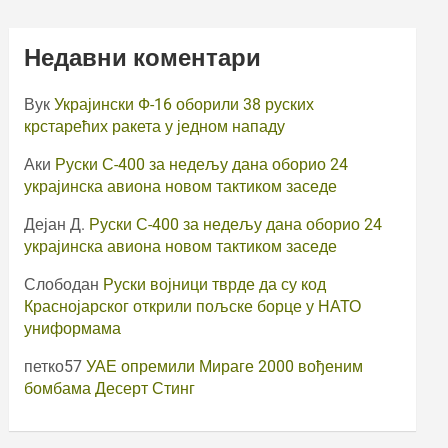
Недавни коментари
Вук
Украјински Ф-16 оборили 38 руских
крстарећих ракета у једном нападу
Аки
Руски С-400 за недељу дана оборио 24
украјинска авиона новом тактиком заседе
Дејан Д.
Руски С-400 за недељу дана оборио 24
украјинска авиона новом тактиком заседе
Слободан
Руски војници тврде да су код
Краснојарског открили пољске борце у НАТО
униформама
петко57
УАЕ опремили Мираге 2000 вођеним
бомбама Десерт Стинг