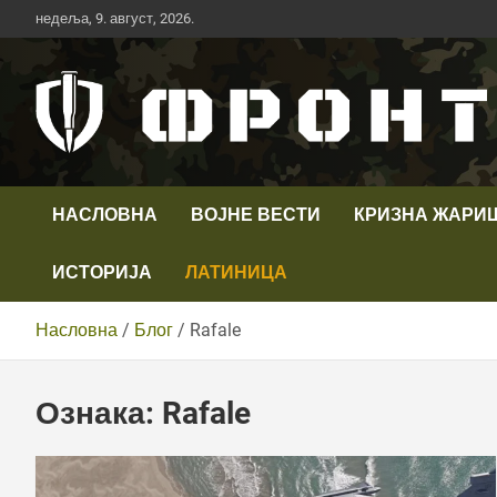
Скип
недеља, 9. август, 2026.
то
цонтент
Први војни канал у Србији
Телевизија ФРОНТ
НАСЛОВНА
ВОЈНЕ ВЕСТИ
КРИЗНА ЖАРИ
ИСТОРИЈА
ЛАТИНИЦА
Насловна
Блог
Rafale
Ознака:
Rafale