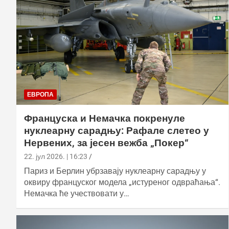
ЕВРОПА
Француска и Немачка покренуле
нуклеарну сарадњу: Рафале слетео у
Нервених, за јесен вежба „Покер“
22. јул 2026. | 16:23
Париз и Берлин убрзавају нуклеарну сарадњу у
оквиру француског модела „истуреног одвраћања“.
Немачка ће учествовати у…