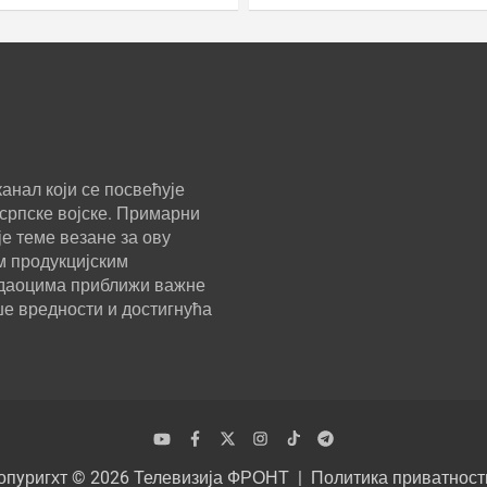
у и Чукотку
анал који се посвећује
српске војске. Примарни
е теме везане за ову
м продукцијским
ледаоцима приближи важне
ше вредности и достигнућа
опyригхт © 2026
Телевизија ФРОНТ
Политика приватност