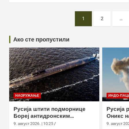
Постс
1
2
…
пагинатион
Ако сте пропустили
НАОРУЖАЊЕ
ИНДО-ПАЦ
Русија штити подморнице
Русија 
Бореј антидронским
Оникс н
мрежама у бази на Камчатки
„Бастио
9. август 2026. | 10:25
9. август 202