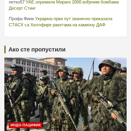
петко57
УАЕ опремили Мираге 2000 вођеним бомбама
Десерт Стинг
Профа Фини
Украјина први пут званично приказала
СТАСХ са Хеллфире ракетама на камиону ДАФ
Ако сте пропустили
ИНДО-ПАЦИФИК