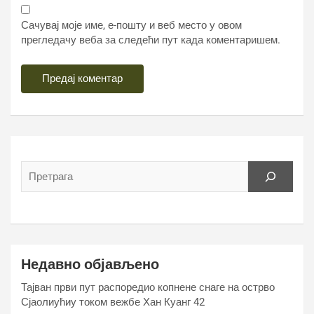
Сачувај моје име, е-пошту и веб место у овом
прегледачу веба за следећи пут када коментаришем.
Недавно објављено
Тајван први пут распоредио копнене снаге на острво
Сјаолиућиу током вежбе Хан Куанг 42