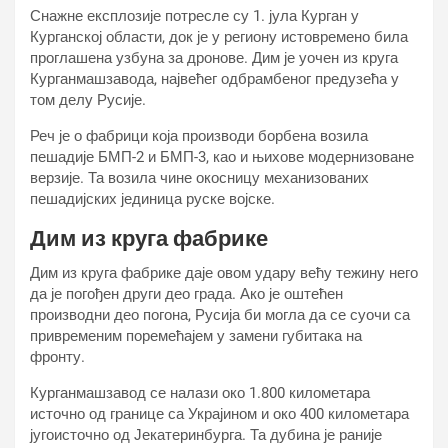
Снажне експлозије потресле су 1. јула Курган у
Курганској области, док је у региону истовремено била
проглашена узбуна за дронове. Дим је уочен из круга
Курганмашзавода, највећег одбрамбеног предузећа у
том делу Русије.
Реч је о фабрици која производи борбена возила
пешадије БМП-2 и БМП-3, као и њихове модернизоване
верзије. Та возила чине окосницу механизованих
пешадијских јединица руске војске.
Дим из круга фабрике
Дим из круга фабрике даје овом удару већу тежину него
да је погођен други део града. Ако је оштећен
производни део погона, Русија би могла да се суочи са
привременим поремећајем у замени губитака на
фронту.
Курганмашзавод се налази око 1.800 километара
источно од границе са Украјином и око 400 километара
југоисточно од Јекатеринбурга. Та дубина је раније