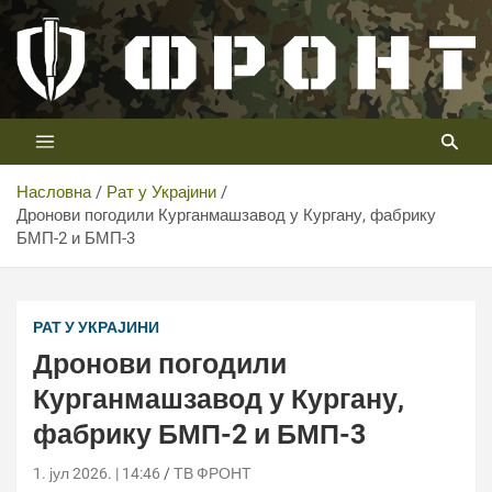
Скип
то
цонтент
Први војни канал у Србији
Телевизија ФРОНТ
Насловна
Рат у Украјини
Дронови погодили Курганмашзавод у Кургану, фабрику
БМП-2 и БМП-3
Дронови погодили Курганмашзавод у Кургану, фабрику
БМП-2 и БМП-3
РАТ У УКРАЈИНИ
Дронови погодили
Курганмашзавод у Кургану,
фабрику БМП-2 и БМП-3
1. јул 2026. | 14:46
ТВ ФРОНТ