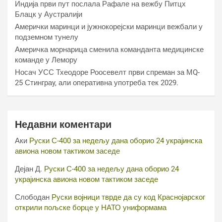
Индија први пут послала Рафале на вежбу Питцх
Блацк у Аустралији
Амерички маринци и јужнокорејски маринци вежбали у
подземном тунелу
Америчка морнарица сменила команданта медицинске
команде у Лемору
Носач УСС Тхеодоре Роосевелт први спреман за МQ-
25 Стинграy, али оперативна употреба тек 2029.
Недавни коментари
Аки
Руски С-400 за недељу дана оборио 24 украјинска
авиона новом тактиком заседе
Дејан Д.
Руски С-400 за недељу дана оборио 24
украјинска авиона новом тактиком заседе
Слободан
Руски војници тврде да су код Краснојарског
открили пољске борце у НАТО униформама