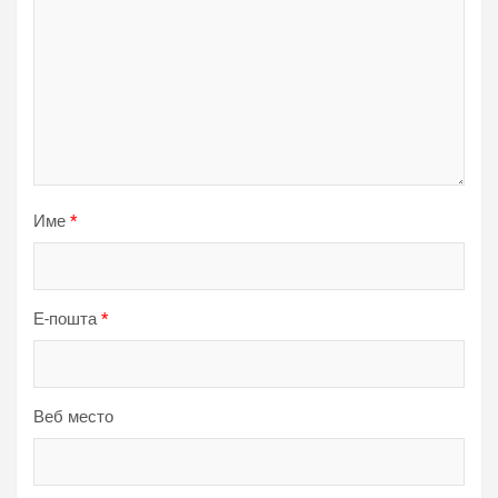
Име
*
Е-пошта
*
Веб место