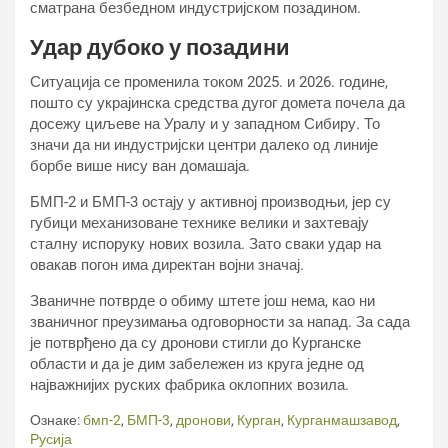
сматрана безбедном индустријском позадином.
Удар дубоко у позадини
Ситуација се променила током 2025. и 2026. године,
пошто су украјинска средства дугог домета почела да
досежу циљеве на Уралу и у западном Сибиру. То
значи да ни индустријски центри далеко од линије
борбе више нису ван домашаја.
БМП-2 и БМП-3 остају у активној производњи, јер су
губици механизоване технике велики и захтевају
сталну испоруку нових возила. Зато сваки удар на
овакав погон има директан војни значај.
Званичне потврде о обиму штете још нема, као ни
званичног преузимања одговорности за напад. За сада
је потврђено да су дронови стигли до Курганске
области и да је дим забележен из круга једне од
најважнијих руских фабрика оклопних возила.
Ознаке:
бмп-2
,
БМП-3
,
дронови
,
Курган
,
Курганмашзавод
,
Русија