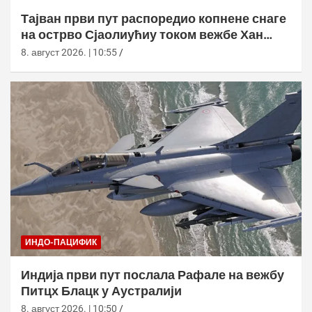
Тајван први пут распоредио копнене снаге
на острво Сјаолиућиу током вежбе Хан
Куанг 42
8. август 2026. | 10:55
ИНДО-ПАЦИФИК
Индија први пут послала Рафале на вежбу
Питцх Блацк у Аустралији
8. август 2026. | 10:50