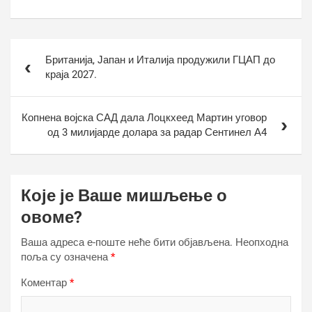
Кретање
Британија, Јапан и Италија продужили ГЦАП до
чланка
краја 2027.
Копнена војска САД дала Лоцкхеед Мартин уговор
од 3 милијарде долара за радар Сентинел А4
Које је Ваше мишљење о
овоме?
Ваша адреса е-поште неће бити објављена.
Неопходна
поља су означена
*
Коментар
*