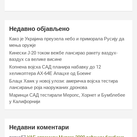
Недавно објављено
Како је Украјина преузела небо и приморала Русију да
мења оружје
Кинески Ј-20 током вежбе лансирао ракету ваздух-
ваздух са велике висине
Копнена војска САД планира набавку до 12
хеликоптера АХ-64Е Апацхе од Боеинг
Блацк Хаwк у новој улози: америчка војска тестира
лансирање роја наоружаних дронова
Маринци САД тестирали Меропс, Хорнет и Бумблебее
у Калифорнији
Недавни коментари