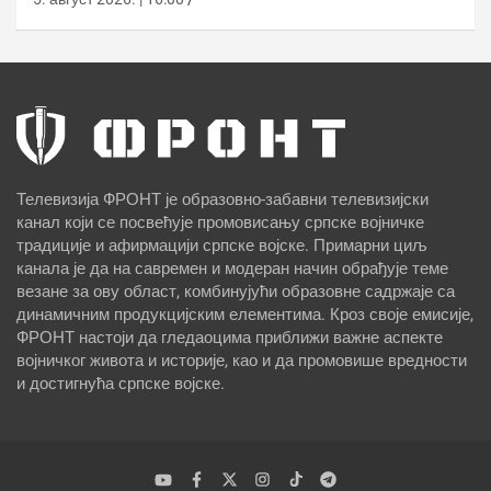
Телевизија ФРОНТ је образовно-забавни телевизијски
канал који се посвећује промовисању српске војничке
традиције и афирмацији српске војске. Примарни циљ
канала је да на савремен и модеран начин обрађује теме
везане за ову област, комбинујући образовне садржаје са
динамичним продукцијским елементима. Кроз своје емисије,
ФРОНТ настоји да гледаоцима приближи важне аспекте
војничког живота и историје, као и да промовише вредности
и достигнућа српске војске.