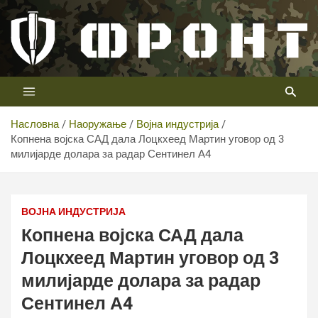
Скип
то
цонтент
Први војни канал у Србији
Телевизија ФРОНТ
Насловна
Наоружање
Војна индустрија
Копнена војска САД дала Лоцкхеед Мартин уговор од 3
милијарде долара за радар Сентинел А4
Копнена војска САД дала Лоцкхеед Мартин уговор од 3
милијарде долара за радар Сентинел А4
ВОЈНА ИНДУСТРИЈА
Копнена војска САД дала
Лоцкхеед Мартин уговор од 3
милијарде долара за радар
Сентинел А4