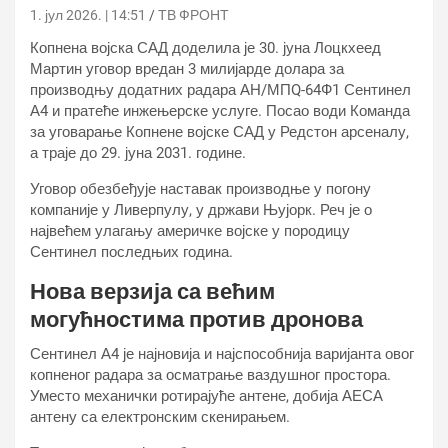
1. јул 2026. | 14:51
ТВ ФРОНТ
Копнена војска САД доделила је 30. јуна Лоцкхеед
Мартин уговор вредан 3 милијарде долара за
производњу додатних радара АН/МПQ-64Ф1 Сентинел
А4 и пратеће инжењерске услуге. Посао води Команда
за уговарање Копнене војске САД у Редстон арсеналу,
а траје до 29. јуна 2031. године.
Уговор обезбеђује наставак производње у погону
компаније у Ливерпулу, у држави Њујорк. Реч је о
највећем улагању америчке војске у породицу
Сентинел последњих година.
Нова верзија са већим
могућностима против дронова
Сентинел А4 је најновија и најспособнија варијанта овог
копненог радара за осматрање ваздушног простора.
Уместо механички ротирајуће антене, добија АЕСА
антену са електронским скенирањем.