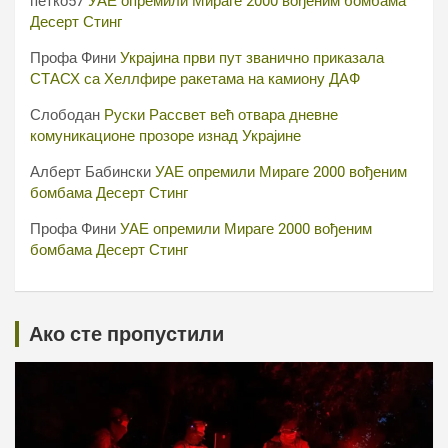
петко57
УАЕ опремили Мираге 2000 вођеним бомбама
Десерт Стинг
Профа Фини
Украјина први пут званично приказала
СТАСХ са Хеллфире ракетама на камиону ДАФ
Слободан
Руски Рассвет већ отвара дневне
комуникационе прозоре изнад Украјине
Алберт Бабински
УАЕ опремили Мираге 2000 вођеним
бомбама Десерт Стинг
Профа Фини
УАЕ опремили Мираге 2000 вођеним
бомбама Десерт Стинг
Ако сте пропустили