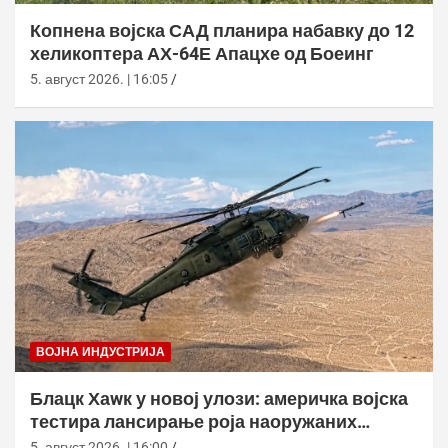
Копнена војска САД планира набавку до 12
хеликоптера АХ-64Е Апацхе од Боеинг
5. август 2026. | 16:05
ВОЈНА ИНДУСТРИЈА
Блацк Хаwк у новој улози: америчка војска
тестира лансирање роја наоружаних
дронова
5. август 2026. | 16:00