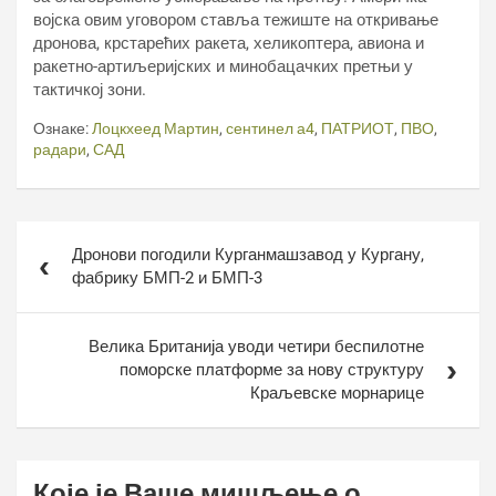
војска овим уговором ставља тежиште на откривање
дронова, крстарећих ракета, хеликоптера, авиона и
ракетно-артиљеријских и минобацачких претњи у
тактичкој зони.
Ознаке:
Лоцкхеед Мартин
,
сентинел а4
,
ПАТРИОТ
,
ПВО
,
радари
,
САД
Кретање
Дронови погодили Курганмашзавод у Кургану,
чланка
фабрику БМП-2 и БМП-3
Велика Британија уводи четири беспилотне
поморске платформе за нову структуру
Краљевске морнарице
Које је Ваше мишљење о