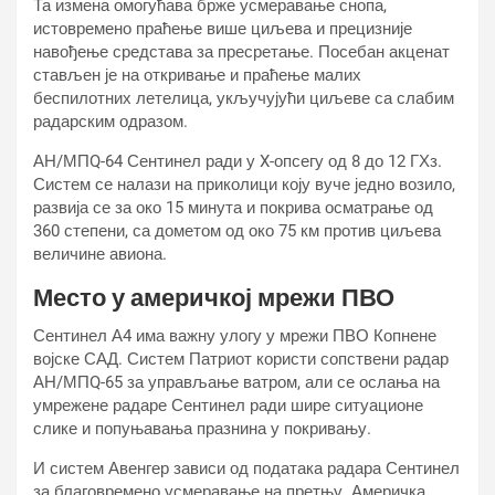
Та измена омогућава брже усмеравање снопа,
истовремено праћење више циљева и прецизније
навођење средстава за пресретање. Посебан акценат
стављен је на откривање и праћење малих
беспилотних летелица, укључујући циљеве са слабим
радарским одразом.
АН/МПQ-64 Сентинел ради у X-опсегу од 8 до 12 ГХз.
Систем се налази на приколици коју вуче једно возило,
развија се за око 15 минута и покрива осматрање од
360 степени, са дометом од око 75 км против циљева
величине авиона.
Место у америчкој мрежи ПВО
Сентинел А4 има важну улогу у мрежи ПВО Копнене
војске САД. Систем Патриот користи сопствени радар
АН/МПQ-65 за управљање ватром, али се ослања на
умрежене радаре Сентинел ради шире ситуационе
слике и попуњавања празнина у покривању.
И систем Авенгер зависи од података радара Сентинел
за благовремено усмеравање на претњу. Америчка