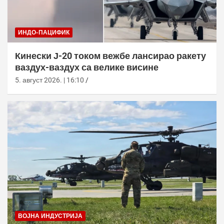
ИНДО-ПАЦИФИК
Кинески Ј-20 током вежбе лансирао ракету
ваздух-ваздух са велике висине
5. август 2026. | 16:10
ВОЈНА ИНДУСТРИЈА