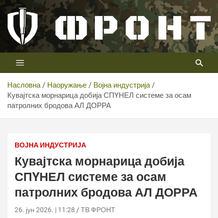
Скип
то
цонтент
Први војни канал у Србији
Телевизија ФРОНТ
Насловна
Наоружање
Војна индустрија
Кувајтска морнарица добија СПYНЕЛ системе за осам
патролних бродова АЛ ДОРРА
Кувајтска морнарица добија СПYНЕЛ системе за осам
патролних бродова АЛ ДОРРА
ВОЈНА ИНДУСТРИЈА
Кувајтска морнарица добија
СПYНЕЛ системе за осам
патролних бродова АЛ ДОРРА
26. јун 2026. | 11:28
ТВ ФРОНТ