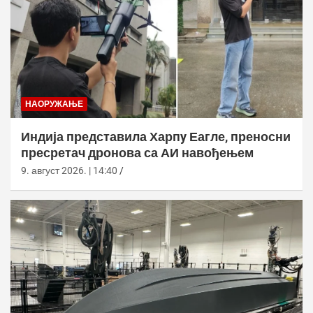
НАОРУЖАЊЕ
Индија представила Харпy Еагле, преносни
пресретач дронова са АИ навођењем
9. август 2026. | 14:40