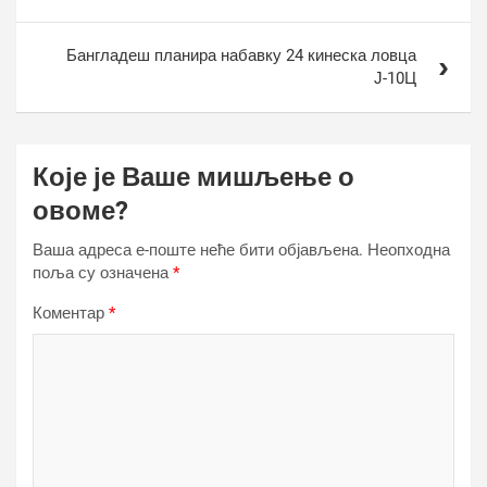
Бангладеш планира набавку 24 кинеска ловца
Ј-10Ц
Које је Ваше мишљење о
овоме?
Ваша адреса е-поште неће бити објављена.
Неопходна
поља су означена
*
Коментар
*