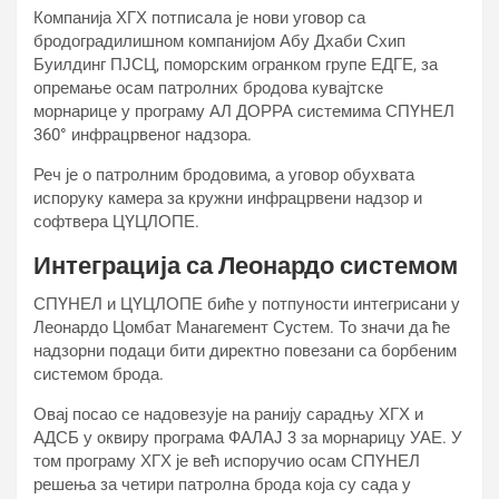
Компанија ХГХ потписала је нови уговор са
бродоградилишном компанијом Абу Дхаби Схип
Буилдинг ПЈСЦ, поморским огранком групе ЕДГЕ, за
опремање осам патролних бродова кувајтске
морнарице у програму АЛ ДОРРА системима СПYНЕЛ
360° инфрацрвеног надзора.
Реч је о патролним бродовима, а уговор обухвата
испоруку камера за кружни инфрацрвени надзор и
софтвера ЦYЦЛОПЕ.
Интеграција са Леонардо системом
СПYНЕЛ и ЦYЦЛОПЕ биће у потпуности интегрисани у
Леонардо Цомбат Манагемент Сyстем. То значи да ће
надзорни подаци бити директно повезани са борбеним
системом брода.
Овај посао се надовезује на ранију сарадњу ХГХ и
АДСБ у оквиру програма ФАЛАЈ 3 за морнарицу УАЕ. У
том програму ХГХ је већ испоручио осам СПYНЕЛ
решења за четири патролна брода која су сада у