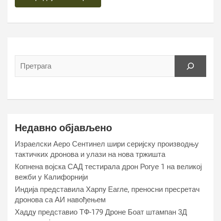
Недавно објављено
Израелски Аеро Сентинел шири серијску производњу
тактичких дронова и улази на нова тржишта
Копнена војска САД тестирала дрон Рогуе 1 на великој
вежби у Калифорнији
Индија представила Харпy Еагле, преносни пресретач
дронова са АИ навођењем
Хаддy представио ТФ-179 Дроне Боат штампан 3Д