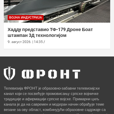
ВОЈНА ИНДУСТРИЈА
Хаддy представио ТФ-179 Дроне Боат
штампан 3Д технологијом
9. август 2026. | 14:35
Телевизија ФРОНТ је образовно-забавни телевизијски
канал који се посвећује промовисању српске војничке
традиције и афирмацији српске војске. Примарни циљ
канала је да на савремен и модеран начин обрађује теме
везане за ову област, комбинујући образовне садржаје са