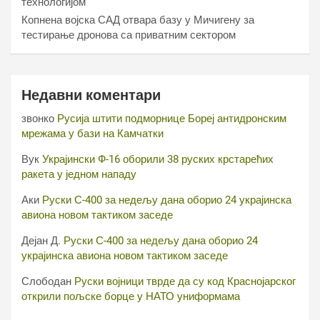
технологијом
Копнена војска САД отвара базу у Мичигену за
тестирање дронова са приватним сектором
Недавни коментари
звонко
Русија штити подморнице Бореј антидронским
мрежама у бази на Камчатки
Вук
Украјински Ф-16 оборили 38 руских крстарећих
ракета у једном нападу
Аки
Руски С-400 за недељу дана оборио 24 украјинска
авиона новом тактиком заседе
Дејан Д.
Руски С-400 за недељу дана оборио 24
украјинска авиона новом тактиком заседе
Слободан
Руски војници тврде да су код Краснојарског
открили пољске борце у НАТО униформама