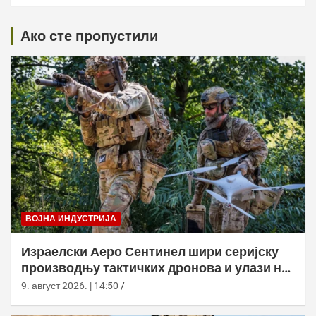
Ако сте пропустили
ВОЈНА ИНДУСТРИЈА
Израелски Аеро Сентинел шири серијску
производњу тактичких дронова и улази на
нова тржишта
9. август 2026. | 14:50