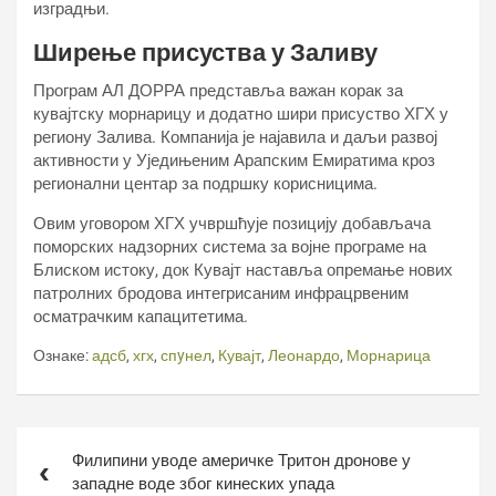
изградњи.
Ширење присуства у Заливу
Програм АЛ ДОРРА представља важан корак за
кувајтску морнарицу и додатно шири присуство ХГХ у
региону Залива. Компанија је најавила и даљи развој
активности у Уједињеним Арапским Емиратима кроз
регионални центар за подршку корисницима.
Овим уговором ХГХ учвршћује позицију добављача
поморских надзорних система за војне програме на
Блиском истоку, док Кувајт наставља опремање нових
патролних бродова интегрисаним инфрацрвеним
осматрачким капацитетима.
Ознаке:
адсб
,
хгх
,
спyнел
,
Кувајт
,
Леонардо
,
Морнарица
Кретање
Филипини уводе америчке Тритон дронове у
чланка
западне воде због кинеских упада