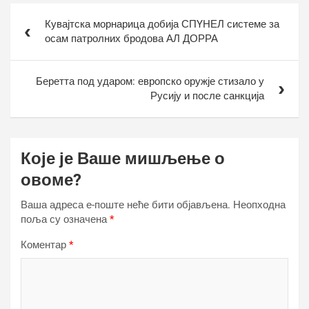
Кретање
Кувајтска морнарица добија СПYНЕЛ системе за
чланка
осам патролних бродова АЛ ДОРРА
Беретта под ударом: европско оружје стизало у
Русију и после санкција
Које је Ваше мишљење о
овоме?
Ваша адреса е-поште неће бити објављена.
Неопходна
поља су означена
*
Коментар
*