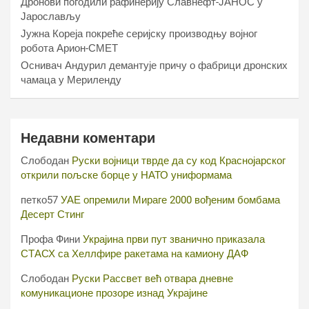
Дронови погодили рафинерију Славнефт-ЈАНОС у
Јарослављу
Јужна Кореја покреће серијску производњу војног
робота Арион-СМЕТ
Оснивач Андурил демантује причу о фабрици дронских
чамаца у Мериленду
Недавни коментари
Слободан
Руски војници тврде да су код Краснојарског
открили пољске борце у НАТО униформама
петко57
УАЕ опремили Мираге 2000 вођеним бомбама
Десерт Стинг
Профа Фини
Украјина први пут званично приказала
СТАСХ са Хеллфире ракетама на камиону ДАФ
Слободан
Руски Рассвет већ отвара дневне
комуникационе прозоре изнад Украјине