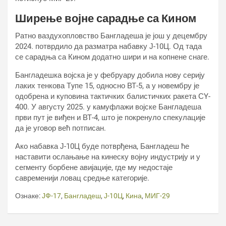
Ширење војне сарадње са Кином
Ратно ваздухопловство Бангладеша је још у децембру
2024. потврдило да разматра набавку Ј-10Ц. Од тада
се сарадња са Кином додатно шири и на копнене снаге.
Бангладешка војска је у фебруару добила нову серију
лаких тенкова Тyпе 15, односно ВТ-5, а у новембру је
одобрена и куповина тактичких балистичких ракета СY-
400. У августу 2025. у камуфлажи војске Бангладеша
први пут је виђен и ВТ-4, што је покренуло спекулације
да је уговор већ потписан.
Ако набавка Ј-10Ц буде потврђена, Бангладеш ће
наставити ослањање на кинеску војну индустрију и у
сегменту борбене авијације, где му недостаје
савременији ловац средње категорије.
Ознаке:
ЈФ-17
,
Бангладеш
,
Ј-10Ц
,
Кина
,
МИГ-29