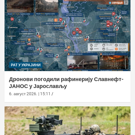
РАТ У УКРАЈИНИ
Дронови погодили рафинерију Славнефт-
ЈАНОС у Јарослављу
6. август 2026. | 15:11