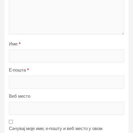
Име
*
Е-пошта
*
Веб место
Сачувај моје име, е-пошту и веб место у овом