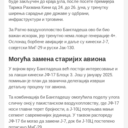
буде закључен до краја јула, после посете премијера
Тарика Рахмана Кини од 24. до 26. јуна, у тренутку
ширења сарадње две државе у одбрани,
инфраструктури и трговини.
За Ратно ваздухопловство Бангладеша ово би био
важан искорак, јер тренутно нема ловце генерације 4+.
Ослонац борбене авијације и даље су кинески Ј-7,
совјетски МиГ-29 и руски Јак-130.
Могућа замена старијих авиона
У војном врху Бангладеша већ постоји интересовање и
за лакши кинески ЈФ-17 Блоцк 3. Још у јануару 2025.
помињан је план да званична делегација изврши
детаљну процену тог авиона.
Та комбинација би Бангладешу омогућила поделу улога
сличну оној у пакистанском ваздухопловству, где ЈФ-17
носи главни терет бројности, а Ј-10Ц попуњава мањи
сегмент савременијих јединица. У таквом распореду
ЈФ-17 би могао да замени Ј-7, док би Ј-10Ц постепено
потиснуо МиГ-29.