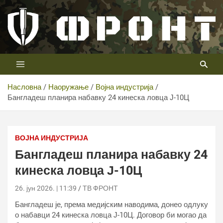
Скип
то
цонтент
Први војни канал у Србији
Телевизија ФРОНТ
Насловна
Наоружање
Војна индустрија
Бангладеш планира набавку 24 кинеска ловца Ј-10Ц
Бангладеш планира набавку 24 кинеска ловца Ј-10Ц
ВОЈНА ИНДУСТРИЈА
Бангладеш планира набавку 24
кинеска ловца Ј-10Ц
26. јун 2026. | 11:39
ТВ ФРОНТ
Бангладеш је, према медијским наводима, донео одлуку
о набавци 24 кинеска ловца Ј-10Ц. Договор би могао да