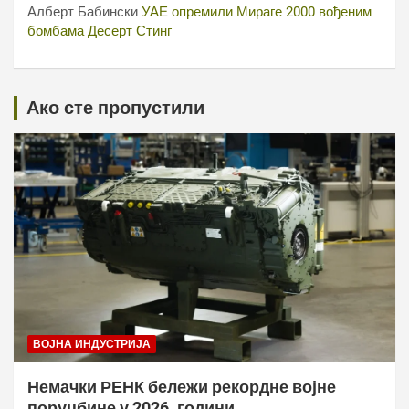
Алберт Бабински
УАЕ опремили Мираге 2000 вођеним
бомбама Десерт Стинг
Ако сте пропустили
ВОЈНА ИНДУСТРИЈА
Немачки РЕНК бележи рекордне војне
поруџбине у 2026. години