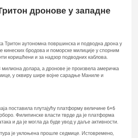
ритон дронове у западне
а Тритон аутономна површинска и подводна дрона у
е кинеских бродова и поморске милиције у спорним
ти коришћени и за надзор подводних каблова.
3 милиона долара, а дронове је произвела америчка
мице, у оквиру шире војне сарадње Маниле и
 маја поставила плутајућу платформу величине 6×6
арборо. Филипинске власти тврде да је платформа
ака и да је могла да буде увод у даље активности.
ктура је уклоњена прошле седмице. Истовремено,