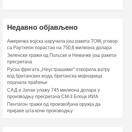
Недавно објављено
Америчка војска наручила још ракета ТОW, уговор
са Раyтхеон порастао на 750,8 милиона долара
Зеленски тражи од Пољске и Немачке још ракета-
пресретача
Руска фрегата „Неустрашими“ отворила ватру
код британских вода, британска морнарица
појачала праћење
САД и Јапан улажу 745 милиона долара у
производњу пресретача СМ-3 Блоцк ИИА
Пентагон тражи од произвођача оружја да
пријаве шта кочи производњу