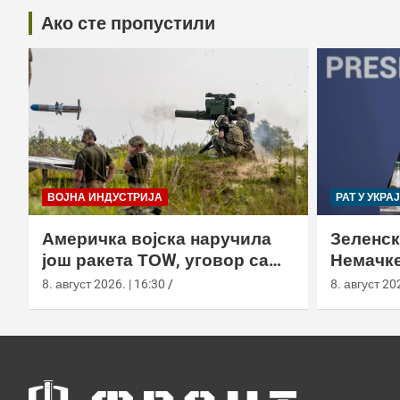
Ако сте пропустили
ВОЈНА ИНДУСТРИЈА
РАТ У УКРА
Америчка војска наручила
Зеленск
још ракета ТОW, уговор са
Немачке
Раyтхеон порастао на 750,8
пресрет
8. август 2026. | 16:30
8. август 202
милиона долара