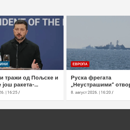
ЈИНИ
ЕВРОПА
и тражи од Пољске и
Руска фрегата
 још ракета-
„Неустрашими“ отво
ача
ватру код британски
6. | 16:25
8. август 2026. | 16:20
британска морнариц
појачала праћење