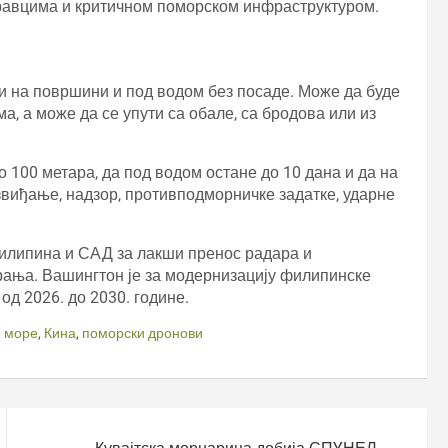
равцима и критичном поморском инфраструктуром.
 и на површини и под водом без посаде. Може да буде
, а може да се упути са обале, са бродова или из
100 метара, да под водом остане до 10 дана и да на
звиђање, надзор, противподморничке задатке, ударне
илипина и САД за лакши пренос радара и
рања. Вашингтон је за модернизацију филипинске
од 2026. до 2030. године.
 море
,
Кина
,
поморски дронови