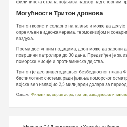
филипинска страна појачава надзор над спорним п
Могућности Тритон дронова
Тритон користи соларно напајање и може да делује
опремљен видео-камерама, термовизијом и сонарима
ваздуха.
Према доступним подацима, дрон може да зарони до 
површини патролира до 30 дана. Предвиђен је за и
поморске мисије и противминска дејства.
Тритон је део вишегодишњег безбедносног плана Ф
беспилотних система ради јачања поморског осмат
војске већ издвојио 2,5 милијарди долара за период 
Ознаке:
Филипини
,
оцеан аеро
,
тритон
,
западнофилипинско
Кретање