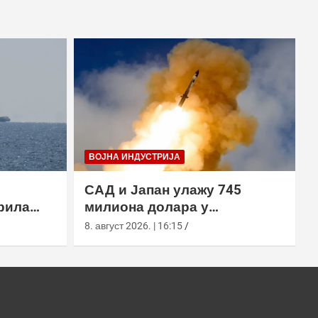
ВОЈНА ИНДУСТРИЈА
САД и Јапан улажу 745
рила
милиона долара у
х вода,
производњу пресретача
8. август 2026. | 16:15
а
СМ-3 Блоцк ИИА