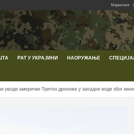
Маркетинг
ШТА
РАТ У УКРАЈИНИ
НАОРУЖАЊЕ
СПЕЦИЈА
и уводе америчке Тритон дронове у западне воде због кине