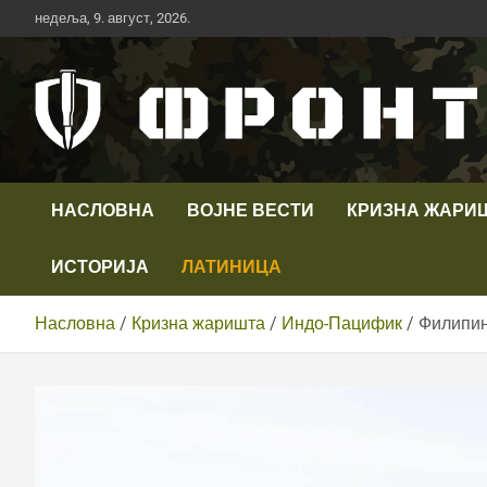
Скип
недеља, 9. август, 2026.
то
цонтент
Први војни канал у Србији
Телевизија ФРОНТ
НАСЛОВНА
ВОЈНЕ ВЕСТИ
КРИЗНА ЖАРИ
ИСТОРИЈА
ЛАТИНИЦА
Насловна
Кризна жаришта
Индо-Пацифик
Филипин