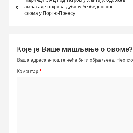
чланка
Маринци САД под ватром у Хаитију: одбрана
амбасаде открива дубину безбедносног
слома у Порт-о-Пренсу
Које је Ваше мишљење о овоме?
Ваша адреса е-поште неће бити објављена.
Неопхо
Коментар
*