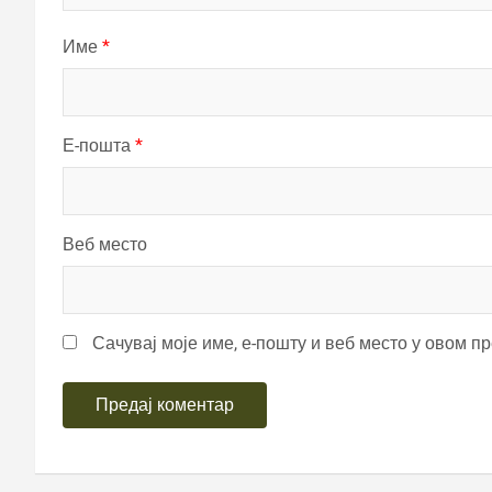
Име
*
Е-пошта
*
Веб место
Сачувај моје име, е-пошту и веб место у овом п