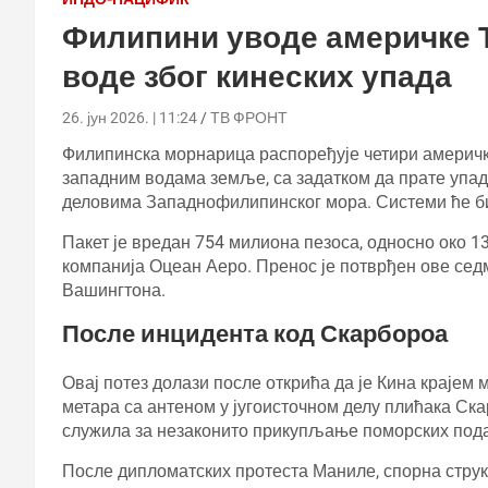
Филипини уводе америчке Т
воде због кинеских упада
26. јун 2026. | 11:24
ТВ ФРОНТ
Филипинска морнарица распоређује четири америчк
западним водама земље, са задатком да прате упад
деловима Западнофилипинског мора. Системи ће би
Пакет је вредан 754 милиона пезоса, односно око 1
компанија Оцеан Аеро. Пренос је потврђен ове сед
Вашингтона.
После инцидента код Скарбороа
Овај потез долази после открића да је Кина крајем
метара са антеном у југоисточном делу плићака Ск
служила за незаконито прикупљање поморских подат
После дипломатских протеста Маниле, спорна стру