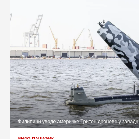
Филипини уводе америчке Тритон дронове у западне
ИНДО-ПАЦИФИК