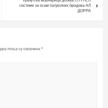
Кувајтска морнарица добија СПYНЕЛ
системе за осам патролних бродова АЛ
ДОРРА
дна поља су означена
*