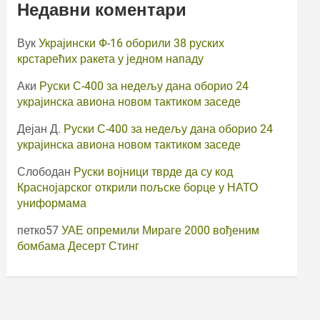
Недавни коментари
Вук
Украјински Ф-16 оборили 38 руских
крстарећих ракета у једном нападу
Аки
Руски С-400 за недељу дана оборио 24
украјинска авиона новом тактиком заседе
Дејан Д.
Руски С-400 за недељу дана оборио 24
украјинска авиона новом тактиком заседе
Слободан
Руски војници тврде да су код
Краснојарског открили пољске борце у НАТО
униформама
петко57
УАЕ опремили Мираге 2000 вођеним
бомбама Десерт Стинг