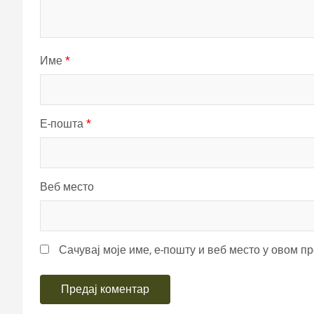
Име
*
Е-пошта
*
Веб место
Сачувај моје име, е-пошту и веб место у овом п