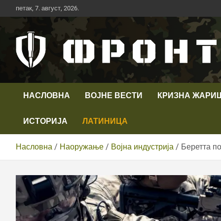
Скип
петак, 7. август, 2026.
то
цонтент
Први војни канал у Србији
Телевизија ФРОНТ
НАСЛОВНА
ВОЈНЕ ВЕСТИ
КРИЗНА ЖАРИ
ИСТОРИЈА
ЛАТИНИЦА
Насловна
Наоружање
Војна индустрија
Беретта по