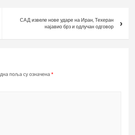
САД извеле нове ударе на Иран, Техеран
најавио брз и одлучан одговор
дна поља су означена
*