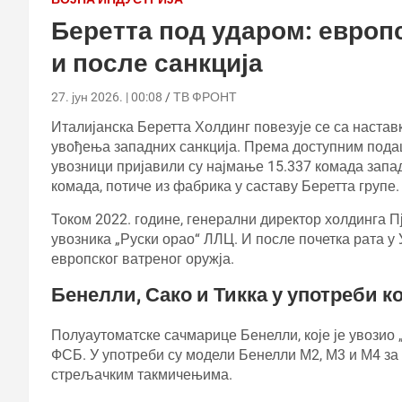
Беретта под ударом: европс
и после санкција
27. јун 2026. | 00:08
ТВ ФРОНТ
Италијанска Беретта Холдинг повезује се са настав
увођења западних санкција. Према доступним подац
увозници пријавили су најмање 15.337 комада западн
комада, потиче из фабрика у саставу Беретта групе.
Током 2022. године, генерални директор холдинга П
увозника „Руски орао“ ЛЛЦ. И после почетка рата у
европског ватреног оружја.
Бенелли, Сако и Тикка у употреби к
Полуаутоматске сачмарице Бенелли, које је увозио 
ФСБ. У употреби су модели Бенелли М2, М3 и М4 за 
стрељачким такмичењима.