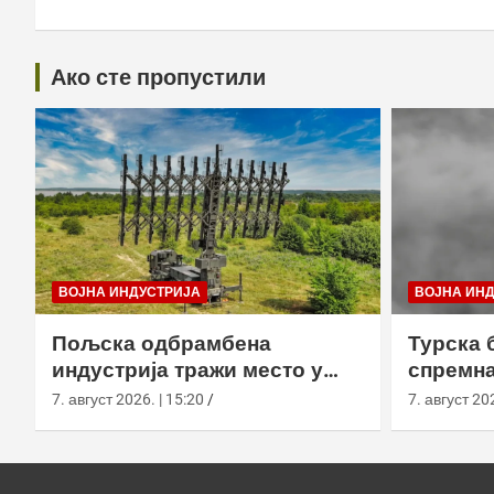
Ако сте пропустили
ВОЈНА ИНДУСТРИЈА
ВОЈНА ИН
Пољска одбрамбена
Турска 
индустрија тражи место у
спремна
европском противракетном
употреб
7. август 2026. | 15:20
7. август 202
штиту