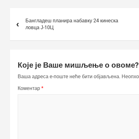
Кретање
чланка
Бангладеш планира набавку 24 кинеска
ловца Ј-10Ц
Које је Ваше мишљење о овоме?
Ваша адреса е-поште неће бити објављена.
Неопхо
Коментар
*