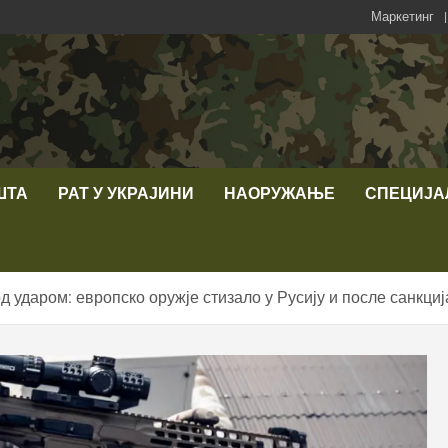
Маркетинг
ШТА
РАТ У УКРАЈИНИ
НАОРУЖАЊЕ
СПЕЦИЈА
д ударом: европско оружје стизало у Русију и после санкциј