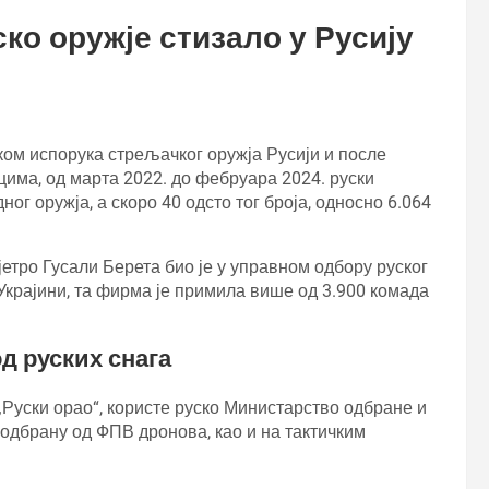
ко оружје стизало у Русију
ком испорука стрељачког оружја Русији и после
има, од марта 2022. до фебруара 2024. руски
ог оружја, а скоро 40 одсто тог броја, односно 6.064
јетро Гусали Берета био је у управном одбору руског
 Украјини, та фирма је примила више од 3.900 комада
од руских снага
„Руски орао“, користе руско Министарство одбране и
одбрану од ФПВ дронова, као и на тактичким