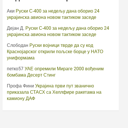
Аки
Руски С-400 за недељу дана оборио 24
украјинска авиона новом тактиком заседе
Дејан Д.
Руски С-400 за недељу дана оборио 24
украјинска авиона новом тактиком заседе
Слободан
Руски војници тврде да су код
Краснојарског открили пољске борце у НАТО
униформама
петко57
УАЕ опремили Мираге 2000 вођеним
бомбама Десерт Стинг
Профа Фини
Украјина први пут званично
приказала СТАСХ са Хеллфире ракетама на
камиону ДАФ