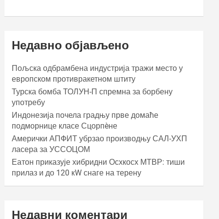
Недавно објављено
Пољска одбрамбена индустрија тражи место у
европском противракетном штиту
Турска бомба ТОЛУН-П спремна за борбену
употребу
Индонезија почела градњу прве домаће
подморнице класе Сцорпèне
Амерички АПФИТ убрзао производњу САЛ-УХП
ласера за УССОЦОМ
Еатон приказује хибридни Осхкосх МТВР: тиши
прилаз и до 120 кW снаге на терену
Недавни коментари