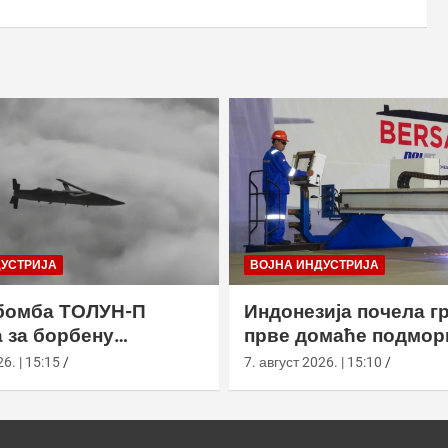
ДУСТРИЈА
ВОЈНА ИНДУСТРИЈА
бомба ТОЛУН-П
Индонезија почела г
 за борбену
прве домаће подмор
у
класе Сцорпèне
6. | 15:15
7. август 2026. | 15:10