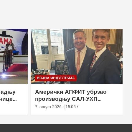
ВОЈНА ИНДУСТРИЈА
радњу
Амерички АПФИТ убрзао
нице
производњу САЛ-УХП
ласера за УССОЦОМ
7. август 2026. | 15:05