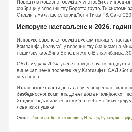
Поред глаткоцевног оружја, у употреби су и прецизн
фабрици у власништву Беретта групе. Ти системи за
Стерлитамаку, где су коришћени Тикка Т3, Сако С20
Испоруке настављене и 2026. годин
Испоруке европског оружја руском тржишту настављ
Компанија „Колчуга“, у власништву бизнисмена Миха
пошиљку карабина Бенелли Арго-Е у калибрима .30
САД су у јуну 2024. увеле санкције руској подружн
више хапшења посредника у Киргизији и САД због и
компанија.
Италијанске власти до сада нису покренуле званичн
безбедносног комитета доњег дома италијанског па
Холдинг одбацили су оптужбе о већем обиму кријумч
ловачких пушака.
Ознаке:
бенелли
,
беретта холдинг
,
Италија
,
Русија
,
санкције