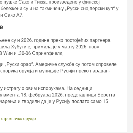
е пушке Сако и Тикка, произведене у финској
бележени су и на такмичењу „Руски снајперски куп“ у
 и Сако А7.
е
ене су и 2026. године преко постојећих партнера.
ила Хубутије, примила је у марту 2026. нову
8 Wин и .30-06 Спрингфиелд.
ици „Руски орао“. Америчке службе су потом спровеле
спорука оружја и муниције Русији преко параван-
у истрагу о овим испорукама. На седници
рламента 18. фебруара 2026. представници Беретта
арења и тврдили да је у Русију послато само 15
,
стрељачко оружје