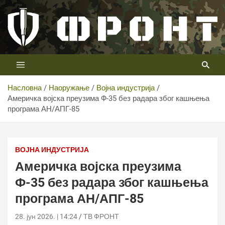
Скип
то
цонтент
Први војни канал у Србији
Телевизија ФРОНТ
Насловна
Наоружање
Војна индустрија
Америчка војска преузима Ф-35 без радара због кашњења
програма АН/АПГ-85
Америчка војска преузима Ф-35 без радара због
кашњења програма АН/АПГ-85
ВОЈНА ИНДУСТРИЈА
Америчка војска преузима
Ф-35 без радара због кашњења
програма АН/АПГ-85
28. јун 2026. | 14:24
ТВ ФРОНТ