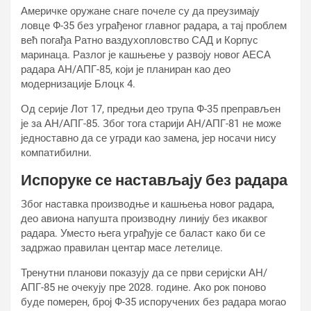
Америчке оружане снаге почеле су да преузимају
ловце Ф-35 без уграђеног главног радара, а тај проблем
већ погађа Ратно ваздухопловство САД и Корпус
маринаца. Разлог је кашњење у развоју новог АЕСА
радара АН/АПГ-85, који је планиран као део
модернизације Блоцк 4.
Од серије Лот 17, предњи део трупа Ф-35 преправљен
је за АН/АПГ-85. Због тога старији АН/АПГ-81 не може
једноставно да се угради као замена, јер носачи нису
компатибилни.
Испоруке се настављају без радара
Због наставка производње и кашњења новог радара,
део авиона напушта производну линију без икаквог
радара. Уместо њега уграђује се баласт како би се
задржао правилан центар масе летелице.
Тренутни планови показују да се први серијски АН/
АПГ-85 не очекују пре 2028. године. Ако рок поново
буде померен, број Ф-35 испоручених без радара могао