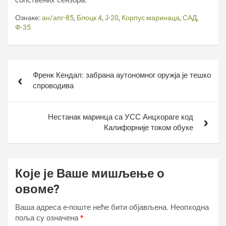
сопствених сензора.
Ознаке:
ан/апг-85
,
Блоцк 4
,
Ј-20
,
Корпус маринаца
,
САД
,
Ф-35
Кретање
Френк Кендал: забрана аутономног оружја је тешко
чланка
спроводива
Нестанак маринца са УСС Анцхораге код
Калифорније током обуке
Које је Ваше мишљење о
овоме?
Ваша адреса е-поште неће бити објављена.
Неопходна
поља су означена
*