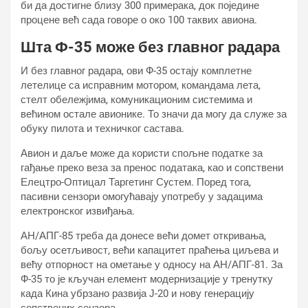
би да достигне близу 300 примерака, док поједине
процене већ сада говоре о око 100 таквих авиона.
Шта Ф-35 може без главног радара
И без главног радара, ови Ф-35 остају комплетне
летелице са исправним мотором, командама лета,
стелт обележјима, комуникационим системима и
већином остале авионике. То значи да могу да служе за
обуку пилота и техничког састава.
Авион и даље може да користи спољне податке за
гађање преко веза за пренос података, као и сопствени
Елецтро-Оптицал Таргетинг Сyстем. Поред тога,
пасивни сензори омогућавају употребу у задацима
електронског извиђања.
АН/АПГ-85 треба да донесе већи домет откривања,
бољу осетљивост, већи капацитет праћења циљева и
већу отпорност на ометање у односу на АН/АПГ-81. За
Ф-35 то је кључан елемент модернизације у тренутку
када Кина убрзано развија Ј-20 и нову генерацију