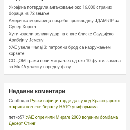
Украјина потврдила ангажовање око 16.000 страних
бораца из 72 земље
Америчка морнарица покреће производњу ЈДАМ-ЛР за
Супер Хорнет
Хути извели велики удар на снаге блиске Саудијској
Арабији у Јемену
УАЕ увеле Фалај 3: патролни брод са наоружањем
корвете
СОЦОМ тражи нови митраљез од око 10 фунти: замена
за Мк 46 улази у наредну фазу
Недавни коментари
Слободан
Руски војници тврде да су код Краснојарског
открили пољске борце у НАТО униформама
петко57
УАЕ опремили Мираге 2000 вођеним бомбама
Десерт Стинг