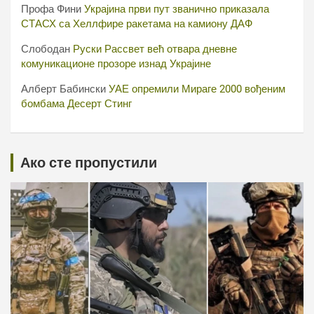
Профа Фини
Украјина први пут званично приказала
СТАСХ са Хеллфире ракетама на камиону ДАФ
Слободан
Руски Рассвет већ отвара дневне
комуникационе прозоре изнад Украјине
Алберт Бабински
УАЕ опремили Мираге 2000 вођеним
бомбама Десерт Стинг
Ако сте пропустили