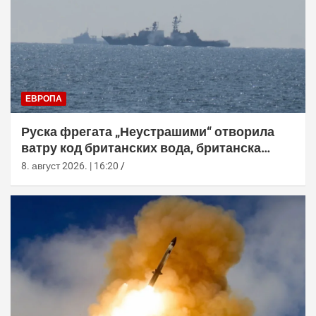
ЕВРОПА
Руска фрегата „Неустрашими“ отворила
ватру код британских вода, британска
морнарица појачала праћење
8. август 2026. | 16:20