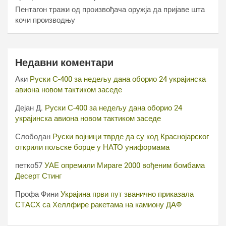
Пентагон тражи од произвођача оружја да пријаве шта
кочи производњу
Недавни коментари
Аки
Руски С-400 за недељу дана оборио 24 украјинска
авиона новом тактиком заседе
Дејан Д.
Руски С-400 за недељу дана оборио 24
украјинска авиона новом тактиком заседе
Слободан
Руски војници тврде да су код Краснојарског
открили пољске борце у НАТО униформама
петко57
УАЕ опремили Мираге 2000 вођеним бомбама
Десерт Стинг
Профа Фини
Украјина први пут званично приказала
СТАСХ са Хеллфире ракетама на камиону ДАФ