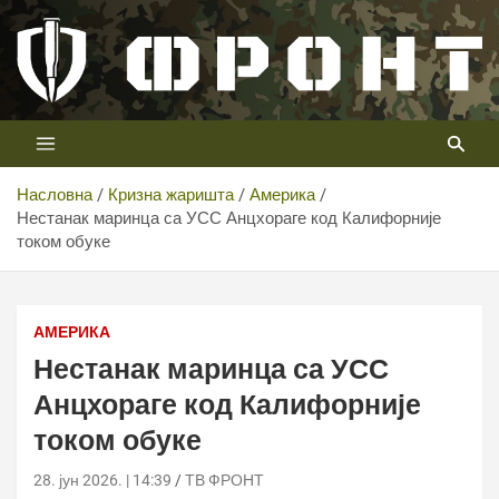
Скип
то
цонтент
Први војни канал у Србији
Телевизија ФРОНТ
Насловна
Кризна жаришта
Америка
Нестанак маринца са УСС Анцхораге код Калифорније
током обуке
Нестанак маринца са УСС Анцхораге код Калифорније
током обуке
АМЕРИКА
Нестанак маринца са УСС
Анцхораге код Калифорније
током обуке
28. јун 2026. | 14:39
ТВ ФРОНТ