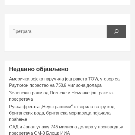
Недавно објављено
Америчка војска наручила још ракета ТОW, уговор са
Раyтхеон порастао на 750,8 милиона долара
Зеленски тражи од Пољске и Немачке још ракета-
пресретача
Руска фрегата „Неустрашими“ отворила ватру код
британских вода, британска морнарица појачала
праћење
САД и Јапан улажу 745 милиона долара у производњу
пресретача СМ-3 Блоцк ИИА