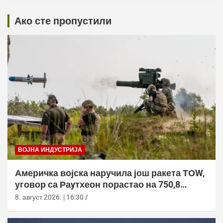
Ако сте пропустили
ВОЈНА ИНДУСТРИЈА
Америчка војска наручила још ракета ТОW,
уговор са Раyтхеон порастао на 750,8
милиона долара
8. август 2026. | 16:30