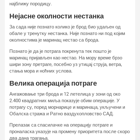
најближу породицу.
Нејасне околности нестанка
За сада није познато колико је брод био удаљен од
обале у тренутку нестанка. Није познато ни под којим
околностима је маринац нестао са брода.
Познато је да је потрага покренута тек пошто је
маринац пријављен као нестао. На мору време брзо
шири зону претраге, посебно уз утицај струја, ветра,
стања мора и ноћних услова.
Велика операција потраге
Ангажовање три брода и 12 летелица у зони од око
2.400 квадратних миља показује обим операције. У
потрагу су, поред морнарице и маринаца, укључени и
Обалска стража и Ратно ваздухопловство САД.
Прелазак са спасилачке на операцију потраге и
проналаска указује на промену приоритета после скоро
два дана трагања.