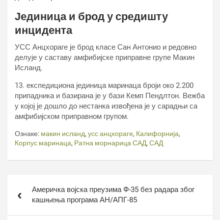
Јединица и брод у средишту
инцидента
УСС Анцхораге је брод класе Сан Антонио и редовно
делује у саставу амфибијске приправне групе Макин
Исланд.
13. експедициона јединица маринаца броји око 2.200
припадника и базирана је у бази Кемп Пендлтон. Вежба
у којој је дошло до нестанка извођена је у сарадњи са
амфибијском приправном групом.
Ознаке:
макин исланд
,
усс анцхораге
,
Калифорнија
,
Корпус маринаца
,
Ратна морнарица САД
,
САД
Кретање
Америчка војска преузима Ф-35 без радара због
чланка
кашњења програма АН/АПГ-85