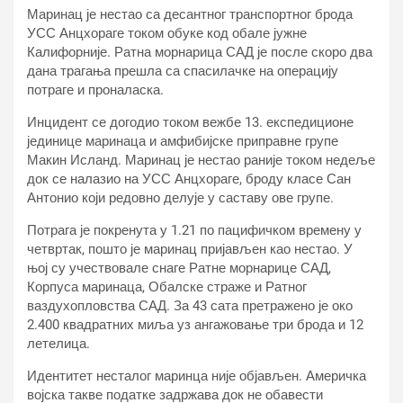
Маринац је нестао са десантног транспортног брода
УСС Анцхораге током обуке код обале јужне
Калифорније. Ратна морнарица САД је после скоро два
дана трагања прешла са спасилачке на операцију
потраге и проналаска.
Инцидент се догодио током вежбе 13. експедиционе
јединице маринаца и амфибијске приправне групе
Макин Исланд. Маринац је нестао раније током недеље
док се налазио на УСС Анцхораге, броду класе Сан
Антонио који редовно делује у саставу ове групе.
Потрага је покренута у 1.21 по пацифичком времену у
четвртак, пошто је маринац пријављен као нестао. У
њој су учествовале снаге Ратне морнарице САД,
Корпуса маринаца, Обалске страже и Ратног
ваздухопловства САД. За 43 сата претражено је око
2.400 квадратних миља уз ангажовање три брода и 12
летелица.
Идентитет несталог маринца није објављен. Америчка
војска такве податке задржава док не обавести