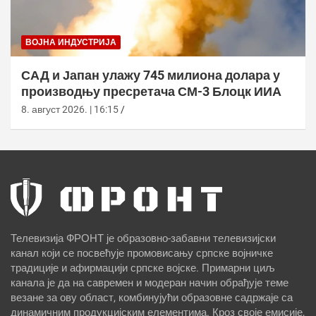
ВОЈНА ИНДУСТРИЈА
САД и Јапан улажу 745 милиона долара у
производњу пресретача СМ-3 Блоцк ИИА
8. август 2026. | 16:15
Телевизија ФРОНТ је образовно-забавни телевизијски
канал који се посвећује промовисању српске војничке
традиције и афирмацији српске војске. Примарни циљ
канала је да на савремен и модеран начин обрађује теме
везане за ову област, комбинујући образовне садржаје са
динамичним продукцијским елементима. Кроз своје емисије,