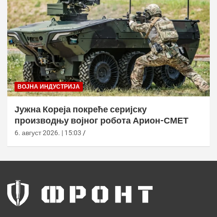
ВОЈНА ИНДУСТРИЈА
Јужна Кореја покреће серијску
производњу војног робота Арион-СМЕТ
6. август 2026. | 15:03