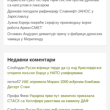
Израелски Ерез тестира тајни систем против дронова
са капсулом и лансером
Дронови погодили рафинерију Славнефт-ЈАНОС у
Јарослављу
Јужна Кореја покреће серијску производњу војног
робота Арион-СМЕТ
Оснивач Андурил демантује причу о фабрици дронских
чамаца у Мериленду
Недавни коментари
Слободан
Руски војници тврде да су код Краснојарског
открили пољске борце у НАТО униформама
петко57
УАЕ опремили Мираге 2000 вођеним бомбама
Десерт Стинг
Профа Фини
Украјина први пут званично приказала
СТАСХ са Хеллфире ракетама на камиону ДАФ
Слободан
Руски Рассвет већ отвара дневне