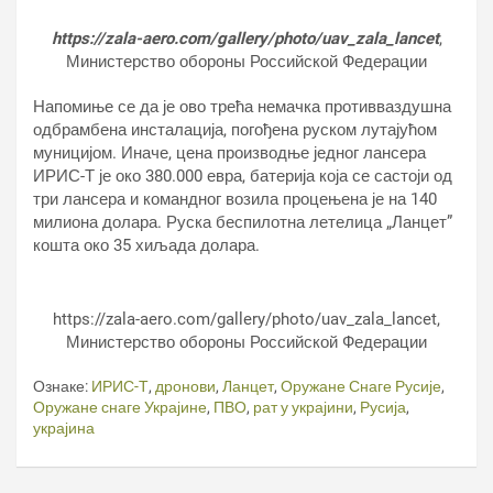
https://zala-aero.com/gallery/photo/uav_zala_lancet
,
Министерство обороны Российской Федерации
Напомиње се да је ово трећа немачка противваздушна
одбрамбена инсталација, погођена руском лутајућом
муницијом. Иначе, цена производње једног лансера
ИРИС-Т је око 380.000 евра, батерија која се састоји од
три лансера и командног возила процењена је на 140
милиона долара. Руска беспилотна летелица „Ланцет”
кошта око 35 хиљада долара.
https://zala-aero.com/gallery/photo/uav_zala_lancet,
Министерство обороны Российской Федерации
Ознаке:
ИРИС-Т
,
дронови
,
Ланцет
,
Оружане Снаге Русије
,
Оружане снаге Украјине
,
ПВО
,
рат у украјини
,
Русија
,
украјина