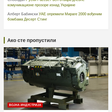
комуникационе прозоре изнад Украјине
Алберт Бабински
УАЕ опремили Мираге 2000 вођеним
бомбама Десерт Стинг
Ако сте пропустили
ВОЈНА ИНДУСТРИЈА