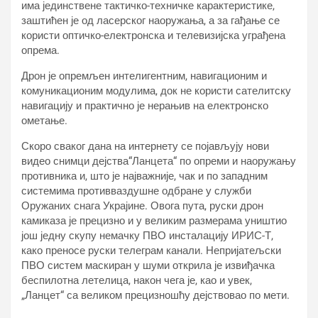
има јединствене тактичко-техничке карактеристике,
заштићен је од ласерског наоружања, а за гађање се
користи оптичко-електронска и телевизијска уграђена
опрема.
Дрон је опремљен интелигентним, навигационим и
комуникационим модулима, док не користи сателитску
навигацију и практично је нерањив на електронско
ометање.
Скоро сваког дана на интернету се појављују нови
видео снимци дејства“Ланцета“ по опреми и наоружању
противника и, што је најважније, чак и по западним
системима противваздушне одбране у служби
Оружаних снага Украјине. Овога пута, руски дрон
камиказа је прецизно и у великим размерама уништио
још једну скупу немачку ПВО инсталацију ИРИС-Т,
како преносе руски телеграм канали. Непријатељски
ПВО систем маскиран у шуми открила је извиђачка
беспилотна летелица, након чега је, као и увек,
„Ланцет“ са великом прецизношћу дејствовао по мети.