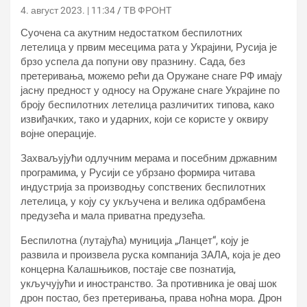
4. август 2023. | 11:34
ТВ ФРОНТ
Суочена са акутним недостатком беспилотних
летелица у првим месецима рата у Украјини, Русија је
брзо успела да попуни ову празнину. Сада, без
претеривања, можемо рећи да Оружане снаге РФ имају
јасну предност у односу на Оружане снаге Украјине по
броју беспилотних летелица различитих типова, како
извиђачких, тако и ударних, који се користе у оквиру
војне операције.
Захваљујући одлучним мерама и посебним државним
програмима, у Русији се убрзано формира читава
индустрија за производњу сопствених беспилотних
летелица, у коју су укључена и велика одбрамбена
предузећа и мала приватна предузећа.
Беспилотна (лутајућа) муниција „Ланцет“, коју је
развила и произвела руска компанија ЗАЛА, која је део
концерна Калашњиков, постаје све познатија,
укључујући и иностранство. За противника је овај шок
дрон постао, без претеривања, права ноћна мора. Дрон