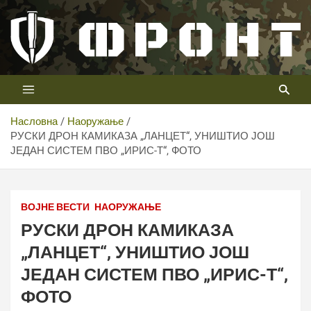
Скип
то
цонтент
Први војни канал у Србији
Телевизија ФРОНТ
Насловна
Наоружање
РУСКИ ДРОН КАМИКАЗА „ЛАНЦЕТ“, УНИШТИО ЈОШ
ЈЕДАН СИСТЕМ ПВО „ИРИС-Т“, ФОТО
ВОЈНЕ ВЕСТИ
НАОРУЖАЊЕ
РУСКИ ДРОН КАМИКАЗА
„ЛАНЦЕТ“, УНИШТИО ЈОШ
ЈЕДАН СИСТЕМ ПВО „ИРИС-Т“,
ФОТО