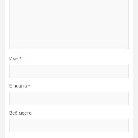
Име
*
Е-пошта
*
Веб место