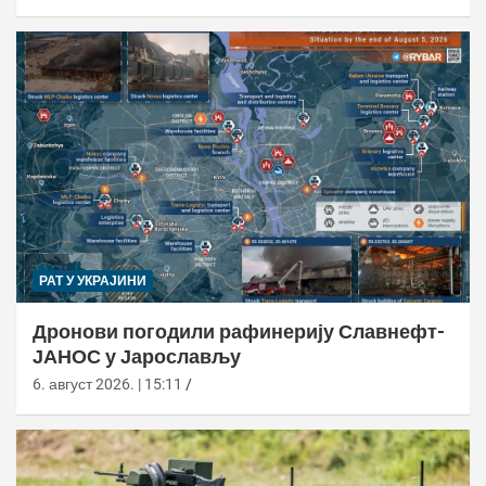
РАТ У УКРАЈИНИ
Дронови погодили рафинерију Славнефт-
ЈАНОС у Јарослављу
6. август 2026. | 15:11