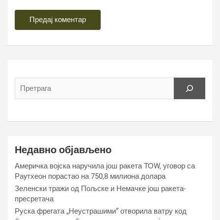
Недавно објављено
Америчка војска наручила још ракета ТОW, уговор са
Раyтхеон порастао на 750,8 милиона долара
Зеленски тражи од Пољске и Немачке још ракета-
пресретача
Руска фрегата „Неустрашими“ отворила ватру код