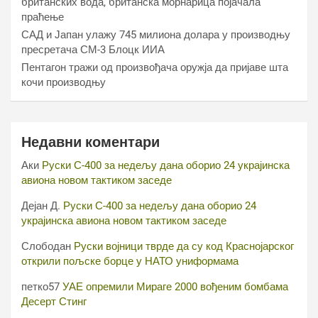
британских вода, британска морнарица појачала
праћење
САД и Јапан улажу 745 милиона долара у производњу
пресретача СМ-3 Блоцк ИИА
Пентагон тражи од произвођача оружја да пријаве шта
кочи производњу
Недавни коментари
Аки
Руски С-400 за недељу дана оборио 24 украјинска
авиона новом тактиком заседе
Дејан Д.
Руски С-400 за недељу дана оборио 24
украјинска авиона новом тактиком заседе
Слободан
Руски војници тврде да су код Краснојарског
открили пољске борце у НАТО униформама
петко57
УАЕ опремили Мираге 2000 вођеним бомбама
Десерт Стинг