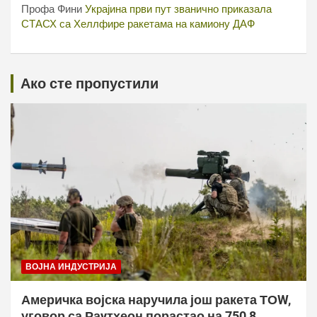
Профа Фини
Украјина први пут званично приказала
СТАСХ са Хеллфире ракетама на камиону ДАФ
Ако сте пропустили
ВОЈНА ИНДУСТРИЈА
Америчка војска наручила још ракета ТОW,
уговор са Раyтхеон порастао на 750,8