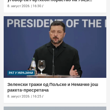
милиона долара
8. август 2026. | 16:30
РАТ У УКРАЈИНИ
Зеленски тражи од Пољске и Немачке још
ракета-пресретача
8. август 2026. | 16:25