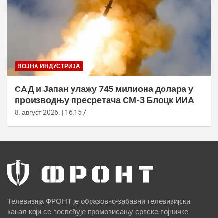
ВОЈНА ИНДУСТРИЈА
САД и Јапан улажу 745 милиона долара у
производњу пресретача СМ-3 Блоцк ИИА
8. август 2026. | 16:15
Телевизија ФРОНТ је образовно-забавни телевизијски
канал који се посвећује промовисању српске војничке