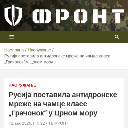
Скип
то
цонтент
Први војни канал у Србији
Телевизија ФРОНТ
Насловна
Наоружање
Русија поставила антидронске мреже на чамце класе
„Грачонок“ у Црном мору
НАОРУЖАЊЕ
Русија поставила антидронске
мреже на чамце класе
„Грачонок“ у Црном мору
12. мај 2026. | 13:22
ТВ ФРОНТ