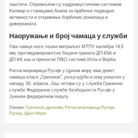
заштити. Опремљени су хидроакустичким системом
Калмар и станицама Анапа за праћење подводне
активности и откривање борбених ронилаца и
диверзаната.
Наоружање и број чамаца у служби
Ови чамци носе тешки митраљез МТПУ калибра 14,5
мм, противдиверзантске бацаче граната ДП-65А и
ДП-64, као и преносне ПВО системе Игла и Верба.
Ратна морнарица Русије у Црном мору има девет
чамаца класе „Грачонок“, укључујући и онај уништен у
нападу 30. априла. Још четири су у служби Граничне
службе Федералне службе безбедности Русије у
Јужном федералном округу.
Ознаке:
Грачонок
,
дронови
,
Ратна морнарица Русије
,
Русија
,
Црно Море
Кретање