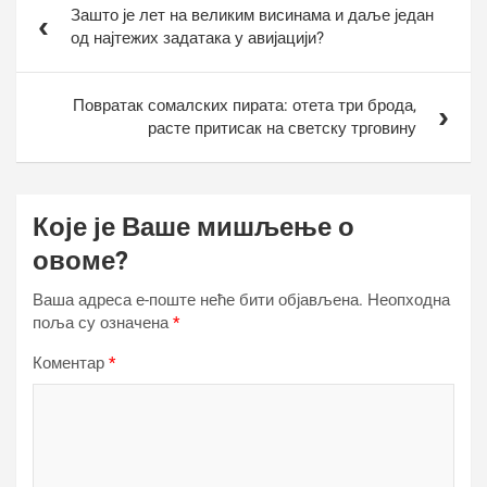
Зашто је лет на великим висинама и даље један
чланка
од најтежих задатака у авијацији?
Повратак сомалских пирата: отета три брода,
расте притисак на светску трговину
Које је Ваше мишљење о
овоме?
Ваша адреса е-поште неће бити објављена.
Неопходна
поља су означена
*
Коментар
*