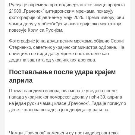
Русија је опремила противдиверзантске чамце пројекта
21980 „Грачонок“ антидронским мрежама, показују
фотографије објављене у мају 2026. Према извору, ови
чамци делују у обезбеђењу акваторије око моста који
повезује Крим са Русијом.
Фотографије је на друштвеним мрежама објавио Сергиј
Стерненко, саветник украјинског министра одбране. На
снимцима се види да су мреже постављене као
додатна заштита од украјинских дронова.
Постављање после удара крајем
априла
Према наводима извора, ова мера је уведена после
напада украјинског поморског дрона у ноћи 30. априла
на један руски чамац класе „Грачонок“. Тада је погинуло
девет чланова посаде, а још двојица су рањена.
Чамци „Грачонок“ намењени су противдиверзантској