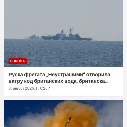
ЕВРОПА
Руска фрегата „Неустрашими“ отворила
ватру код британских вода, британска
морнарица појачала праћење
8. август 2026. | 16:20