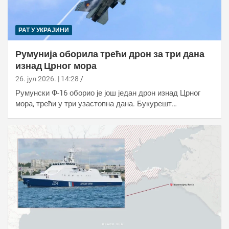
РАТ У УКРАЈИНИ
Румунија оборила трећи дрон за три дана
изнад Црног мора
26. јул 2026. | 14:28
Румунски Ф-16 оборио је још један дрон изнад Црног
мора, трећи у три узастопна дана. Букурешт…