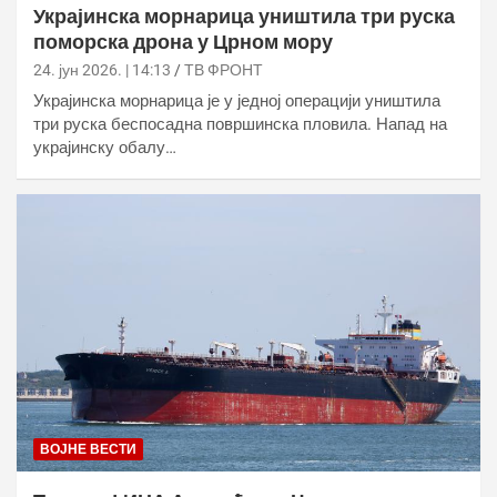
Украјинска морнарица уништила три руска
поморска дрона у Црном мору
24. јун 2026. | 14:13
ТВ ФРОНТ
Украјинска морнарица је у једној операцији уништила
три руска беспосадна површинска пловила. Напад на
украјинску обалу…
ВОЈНЕ ВЕСТИ