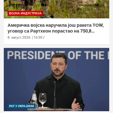
ВОЈНА ИНДУСТРИЈА
Америчка војска наручила још ракета ТОW,
уговор са Раyтхеон порастао на 750,8
милиона долара
8. август 2026. | 16:30
РАТ У УКРАЈИНИ