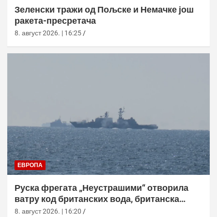
Зеленски тражи од Пољске и Немачке још
ракета-пресретача
8. август 2026. | 16:25
ЕВРОПА
Руска фрегата „Неустрашими“ отворила
ватру код британских вода, британска
морнарица појачала праћење
8. август 2026. | 16:20