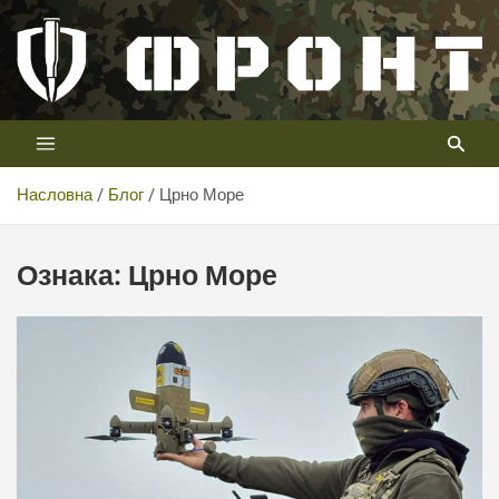
Скип
то
цонтент
Први војни канал у Србији
Телевизија ФРОНТ
Насловна
Блог
Црно Море
Ознака:
Црно Море