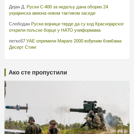
Дејан Д.
Руски С-400 за недељу дана оборио 24
украјинска авиона новом тактиком заседе
Слободан
Руски војници тврде да су код Краснојарског
открили пољске борце у НАТО униформама
петко57
УАЕ опремили Мираге 2000 вођеним бомбама
Десерт Стинг
Ако сте пропустили