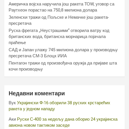
Америчка војска наручила још ракета ТОW, уговор са
Раyтхеон порастао на 750,8 милиона долара
Зеленски тражи од Пољске и Немачке још ракета-
пресретача
Руска фрегата „Неустрашими“ отворила ватру код
британских вода, британска морнарица појачала
праћење
САД и Јапан улажу 745 милиона долара у производњу
пресретача СМ-3 Блоцк ИИА
Пентагон тражи од произвођача оружја да пријаве шта
кочи производњу
Недавни коментари
Вук
Украјински Ф-16 оборили 38 руских крстарећих
ракета у једном нападу
Аки
Руски С-400 за недељу дана оборио 24 украјинска
авиона новом тактиком заседе