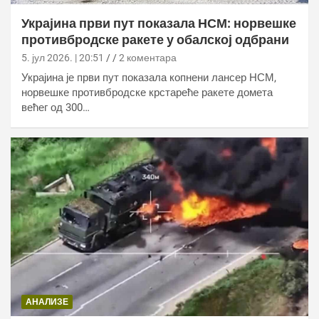
Украјина први пут показала НСМ: норвешке
противбродске ракете у обалској одбрани
5. јул 2026. | 20:51
2 коментара
Украјина је први пут показала копнени лансер НСМ,
норвешке противбродске крстареће ракете домета
већег од 300…
АНАЛИЗЕ