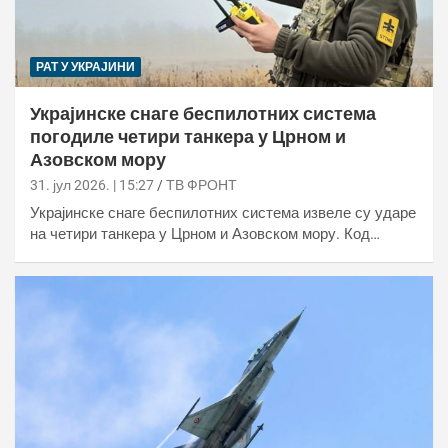
РАТ У УКРАЈИНИ
Украјинске снаге беспилотних система
погодиле четири танкера у Црном и
Азовском мору
31. јул 2026. | 15:27
ТВ ФРОНТ
Украјинске снаге беспилотних система извеле су ударе
на четири танкера у Црном и Азовском мору. Код…