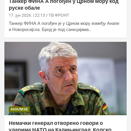
Танкер ФИНА А погођен у Црном мору код
руске обале
17. јун 2026. | 22:13
ТВ ФРОНТ
Танкер ФИНА А погођен је у Црном мору између Анапе
и Новоросијска. Брод је под санкцијама…
АНАЛИЗЕ
Немачки генерал отворено говори о
ударима НАТО на Калињинград, Колско