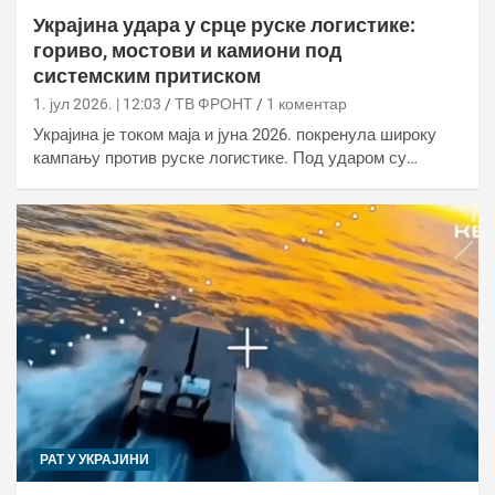
Украјина удара у срце руске логистике:
гориво, мостови и камиони под
системским притиском
1. јул 2026. | 12:03
ТВ ФРОНТ
1 коментар
Украјина је током маја и јуна 2026. покренула широку
кампању против руске логистике. Под ударом су…
РАТ У УКРАЈИНИ