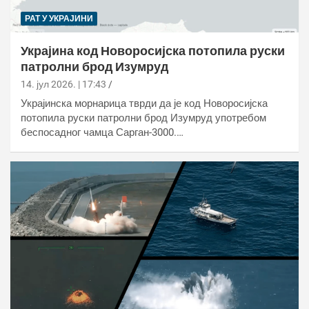
РАТ У УКРАЈИНИ
Украјина код Новоросијска потопила руски
патролни брод Изумруд
14. јул 2026. | 17:43
Украјинска морнарица тврди да је код Новоросијска
потопила руски патролни брод Изумруд употребом
беспосадног чамца Сарган-3000.…