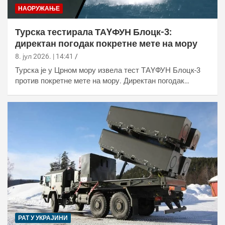
НАОРУЖАЊЕ
Турска тестирала ТАYФУН Блоцк-3:
директан погодак покретне мете на мору
8. јул 2026. | 14:41
Турска је у Црном мору извела тест ТАYФУН Блоцк-3
против покретне мете на мору. Директан погодак…
РАТ У УКРАЈИНИ