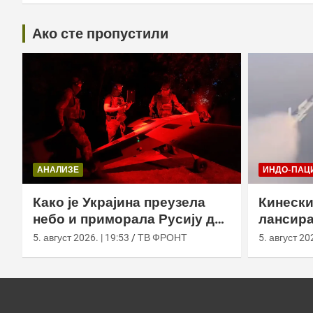
Ако сте пропустили
АНАЛИЗЕ
ИНДО-ПАЦ
Како је Украјина преузела
Кинески
небо и приморала Русију да
лансира
мења оружје
ваздух 
5. август 2026. | 19:53
ТВ ФРОНТ
5. август 202