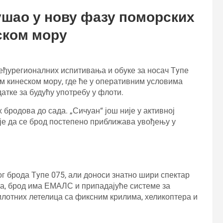
ушао у нову фазу поморских
ском мору
еђурегионалних испитивања и обуке за носач Тyпе
ом кинеском мору, где ће у оперативним условима
атке за будућу употребу у флоти.
 бродова до сада. „Сичуан“ још није у активној
је да се брод постепено приближава увођењу у
ог брода Тyпе 075, али доноси знатно шири спектар
а, брод има ЕМАЛС и припадајуће системе за
илотних летелица са фиксним крилима, хеликоптера и