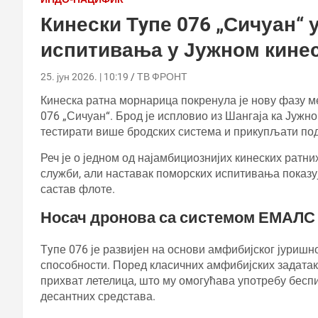
Кинески Тyпе 076 „Сичуан“ 
испитивања у Јужном кине
25. јун 2026. | 10:19
ТВ ФРОНТ
Кинеска ратна морнарица покренула је нову фазу м
076 „Сичуан“. Брод је испловио из Шангаја ка Јужн
тестирати више бродских система и прикупљати под
Реч је о једном од најамбициознијих кинеских ратних
служби, али наставак поморских испитивања показу
састав флоте.
Носач дронова са системом ЕМАЛС
Тyпе 076 је развијен на основи амфибијског јуришн
способности. Поред класичних амфибијских задатак
прихват летелица, што му омогућава употребу бесп
десантних средстава.