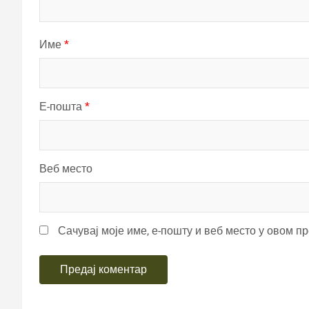
Име
*
Е-пошта
*
Веб место
Сачувај моје име, е-пошту и веб место у овом п