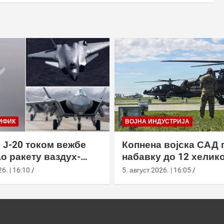
ИФИК
ВОЈНА ИНДУСТРИЈА
 Ј-20 током вежбе
Копнена војска САД 
о ракету ваздух-
набавку до 12 хелик
са велике висине
АХ-64Е Апацхе од Бо
6. | 16:10
5. август 2026. | 16:05