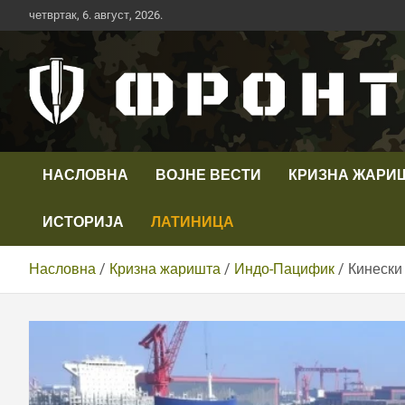
Скип
четвртак, 6. август, 2026.
то
цонтент
Први војни канал у Србији
Телевизија ФРОНТ
НАСЛОВНА
ВОЈНЕ ВЕСТИ
КРИЗНА ЖАРИ
ИСТОРИЈА
ЛАТИНИЦА
Насловна
Кризна жаришта
Индо-Пацифик
Кинески