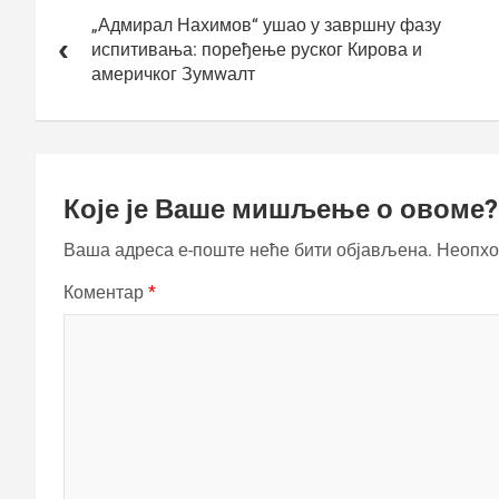
чланка
„Адмирал Нахимов“ ушао у завршну фазу
испитивања: поређење руског Кирова и
америчког Зумwалт
Које је Ваше мишљење о овоме?
Ваша адреса е-поште неће бити објављена.
Неопхо
Коментар
*