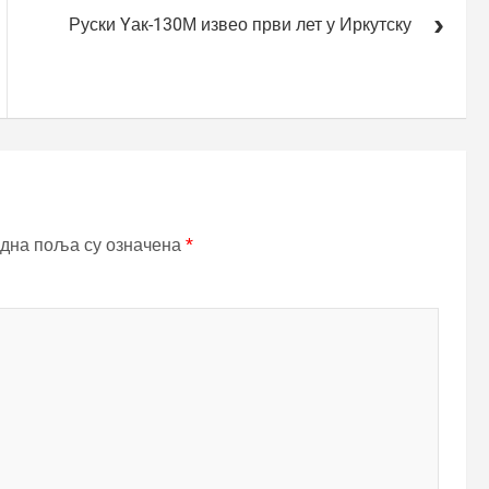
Руски Yак-130М извео први лет у Иркутску
дна поља су означена
*