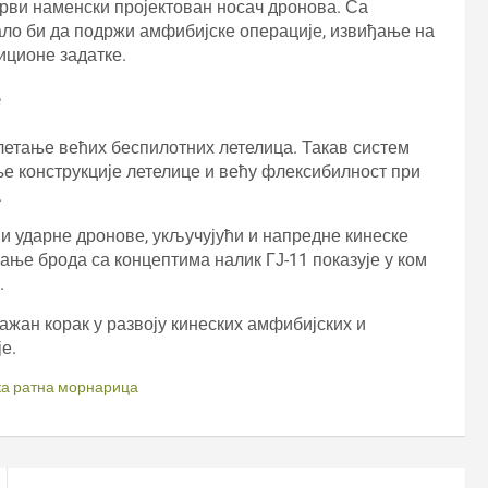
 први наменски пројектован носач дронова. Са
ало би да подржи амфибијске операције, извиђање на
ционе задатке.
е
летање већих беспилотних летелица. Такав систем
е конструкције летелице и већу флексибилност при
.
 и ударне дронове, укључујући и напредне кинеске
ање брода са концептима налик ГЈ-11 показује у ком
.
ажан корак у развоју кинеских амфибијских и
е.
ка ратна морнарица