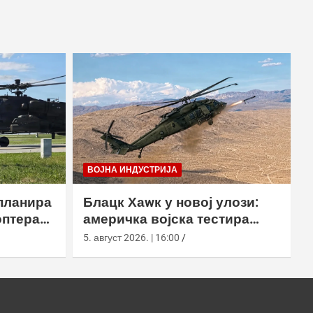
ВОЈНА ИНДУСТРИЈА
планира
Блацк Хаwк у новој улози:
оптера
америчка војска тестира
еинг
лансирање роја наоружаних
5. август 2026. | 16:00
дронова