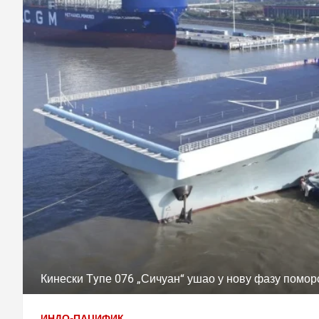
Кинески Тyпе 076 „Сичуан“ ушао у нову фазу помо
ИНДО-ПАЦИФИК