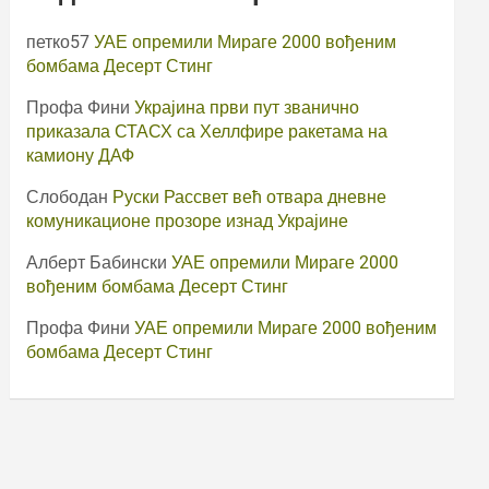
петко57
УАЕ опремили Мираге 2000 вођеним
бомбама Десерт Стинг
Профа Фини
Украјина први пут званично
приказала СТАСХ са Хеллфире ракетама на
камиону ДАФ
Слободан
Руски Рассвет већ отвара дневне
комуникационе прозоре изнад Украјине
Алберт Бабински
УАЕ опремили Мираге 2000
вођеним бомбама Десерт Стинг
Профа Фини
УАЕ опремили Мираге 2000 вођеним
бомбама Десерт Стинг