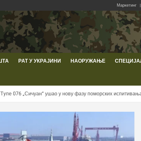
Маркетинг
ШТА
РАТ У УКРАЈИНИ
НАОРУЖАЊЕ
СПЕЦИЈА
 Тyпе 076 „Сичуан“ ушао у нову фазу поморских испитивањ