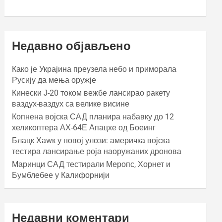
Недавно објављено
Како је Украјина преузела небо и приморала
Русију да мења оружје
Кинески Ј-20 током вежбе лансирао ракету
ваздух-ваздух са велике висине
Копнена војска САД планира набавку до 12
хеликоптера АХ-64Е Апацхе од Боеинг
Блацк Хаwк у новој улози: америчка војска
тестира лансирање роја наоружаних дронова
Маринци САД тестирали Меропс, Хорнет и
Бумблебее у Калифорнији
Недавни коментари