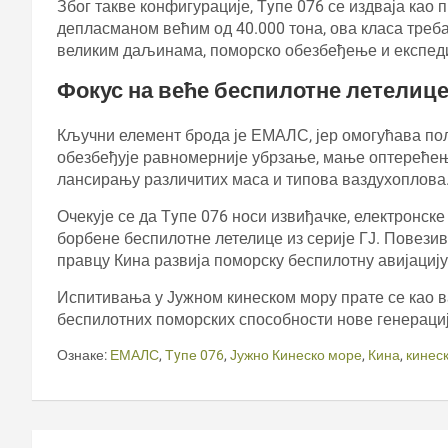
Због такве конфигурације, Тyпе 076 се издваја као
депласманом већим од 40.000 тона, ова класа треб
великим даљинама, поморско обезбеђење и експеди
Фокус на веће беспилотне летелиц
Кључни елемент брода је ЕМАЛС, јер омогућава по
обезбеђује равномерније убрзање, мање оптерећењ
лансирању различитих маса и типова ваздухоплова
Очекује се да Тyпе 076 носи извиђачке, електронске
борбене беспилотне летелице из серије ГЈ. Повезив
правцу Кина развија поморску беспилотну авијацију
Испитивања у Јужном кинеском мору прате се као в
беспилотних поморских способности нове генерациј
Ознаке:
ЕМАЛС
,
Тyпе 076
,
Јужно Кинеско море
,
Кина
,
кинес
Кретање