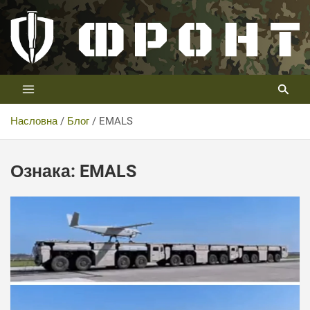
Скип
то
цонтент
Први војни канал у Србији
Телевизија ФРОНТ
Насловна
Блог
EMALS
Ознака:
EMALS