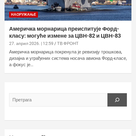
НАОРУЖАЊЕ
Америчка морнарица преиспитује Форд-
класу: могуће измене за ЦВН-82 и ЦВН-83
27. април 2026. | 12:59
ТВ ФРОНТ
Америчка морнарица покренула је ревизију трошкова,
дизајна и уграђених система носача авиона Форд-класе,
а фокус је…