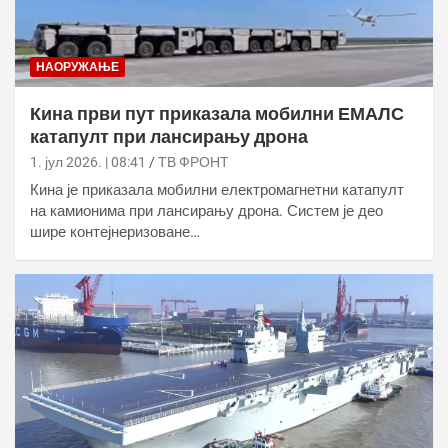
НАОРУЖАЊЕ
Кина први пут приказала мобилни ЕМАЛС
катапулт при лансирању дрона
1. јул 2026. | 08:41
ТВ ФРОНТ
Кина је приказала мобилни електромагнетни катапулт
на камионима при лансирању дрона. Систем је део
шире контејнеризоване…