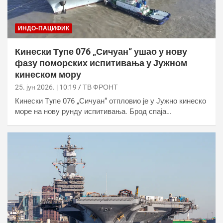
ИНДО-ПАЦИФИК
Кинески Тyпе 076 „Сичуан“ ушао у нову
фазу поморских испитивања у Јужном
кинеском мору
25. јун 2026. | 10:19
ТВ ФРОНТ
Кинески Тyпе 076 „Сичуан“ отпловио је у Јужно кинеско
море на нову рунду испитивања. Брод спаја…