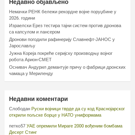
Недавно објављено
Немачки РЕНК бележи рекордне војне поруџбине у
2026. години
Израелски Ерез тестира тајни систем против дронова
са капсулом и лансером
Дронови погодили рафинерију Славнефт-ЈАНОС у
Јарослављу
Јужна Кореја покреће серијску производњу војног
робота Арион-СМЕТ
Оснивач Андурил демантује причу о фабрици дронских
чамаца у Мериленду
Недавни коментари
Слободан
Руски војници тврде да су код Краснојарског
открили пољске борце у НАТО униформама
петко57
УАЕ опремили Мираге 2000 вођеним бомбама
Десерт Стинг