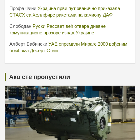
Профа Фини
Украјина први пут званично приказала
СТАСХ са Хеллфире ракетама на камиону ДАФ
Слободан
Руски Рассвет већ отвара дневне
комуникационе прозоре изнад Украјине
Алберт Бабински
УАЕ опремили Мираге 2000 вођеним
бомбама Десерт Стинг
Ако сте пропустили