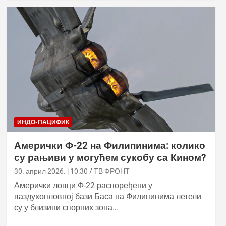
ИНДО-ПАЦИФИК
Амерички Ф-22 на Филипинима: колико
су рањиви у могућем сукобу са Кином?
30. април 2026. | 10:30
ТВ ФРОНТ
Амерички ловци Ф-22 распоређени у
ваздухопловној бази Баса на Филипинима летели
су у близини спорних зона…