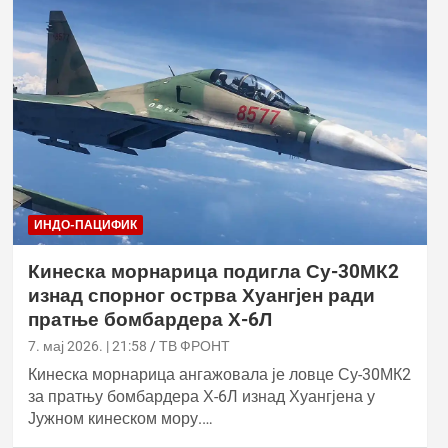
ИНДО-ПАЦИФИК
Кинеска морнарица подигла Су-30МК2
изнад спорног острва Хуангјен ради
пратње бомбардера Х-6Л
7. мај 2026. | 21:58
ТВ ФРОНТ
Кинеска морнарица ангажовала је ловце Су-30МК2
за пратњу бомбардера Х-6Л изнад Хуангјена у
Јужном кинеском мору.…