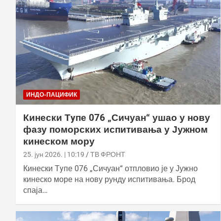
ИНДО-ПАЦИФИК
Кинески Тyпе 076 „Сичуан“ ушао у нову
фазу поморских испитивања у Јужном
кинеском мору
25. јун 2026. | 10:19
ТВ ФРОНТ
Кинески Тyпе 076 „Сичуан“ отпловио је у Јужно
кинеско море на нову рунду испитивања. Брод
спаја…