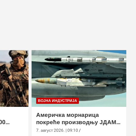
ВОЈНА ИНДУСТРИЈА
Америчка морнарица
00
покреће производњу ЈДАМ-
2 земље
ЛР за Супер Хорнет
7. август 2026. | 09:10