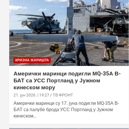
КРИЗНА ЖАРИШТА
Амерички маринци подигли МQ-35А В-
БАТ са УСС Портланд у Јужном
кинеском мору
21. јун 2026. | 19:27
ТВ ФРОНТ
Амерички маринци су 17. јуна подигли МQ-35А В-
БАТ са палубе брода УСС Портланд у Јужном
кинеском…