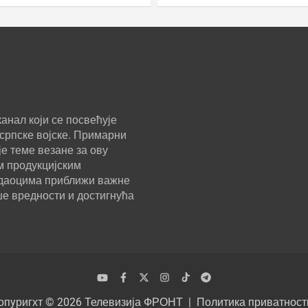
анал који се посвећује
српске војске. Примарни
е теме везане за ову
м продукцијским
ледаоцима приближи важне
ше вредности и достигнућа
опyригхт © 2026
Телевизија ФРОНТ
Политика приватност