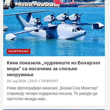
НАОРУЖАЊЕ
Кина показала „чудовиште из Бохајског
мора“ са носачима за спољно
наоружање
24. мај 2026. | 23:31
ТВ ФРОНТ
Нове фотографије кинеског „Бохаи Сеа Монстер“
откривају четири подкрилна носача. То указује да
прототип можда није…