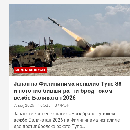
ИНДО-ПАЦИФИК
Јапан на Филипинима испалио Тyпе 88
и потопио бивши ратни брод током
вежбе Баликатан 2026
7. мај 2026. | 16:52
ТВ ФРОНТ
Јапанске копнене снаге самоодбране су током
вежбе Баликатан 2026 на Филипинима испалиле
две противбродске ракете Тyпе…