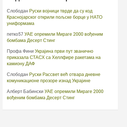
Слободан
Руски војници тврде да су код
Краснојарског открили пољске борце у НАТО
униформама
петко57
УАЕ опремили Мираге 2000 вођеним
бомбама Десерт Стинг
Профа Фини
Украјина први пут званично
приказала СТАСХ са Хеллфире ракетама на
камиону ДАФ
Слободан
Руски Рассвет већ отвара дневне
комуникационе прозоре изнад Украјине
Алберт Бабински
УАЕ опремили Мираге 2000
вођеним бомбама Десерт Стинг