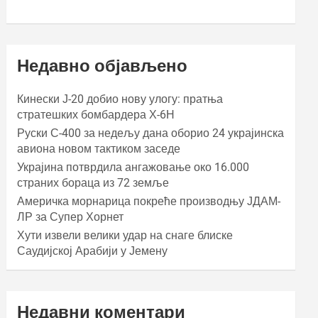
Недавно објављено
Кинески Ј-20 добио нову улогу: пратња
стратешких бомбардера Х-6Н
Руски С-400 за недељу дана оборио 24 украјинска
авиона новом тактиком заседе
Украјина потврдила ангажовање око 16.000
страних бораца из 72 земље
Америчка морнарица покреће производњу ЈДАМ-
ЛР за Супер Хорнет
Хути извели велики удар на снаге блиске
Саудијској Арабији у Јемену
Недавни коментари