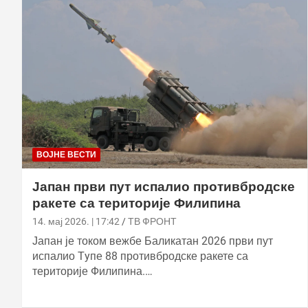
ВОЈНЕ ВЕСТИ
Јапан први пут испалио противбродске
ракете са територије Филипина
14. мај 2026. | 17:42
ТВ ФРОНТ
Јапан је током вежбе Баликатан 2026 први пут
испалио Тyпе 88 противбродске ракете са
територије Филипина.…