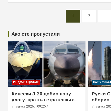
Постс
1
2
…
пагинатион
Ако сте пропустили
ИНДО-ПАЦИФИК
РАТ У УКРА
Кинески Ј-20 добио нову
Руски С
улогу: пратња стратешких
оборио 
бомбардера Х-6Н
новом т
7. август 2026. | 09:25
7. август 202