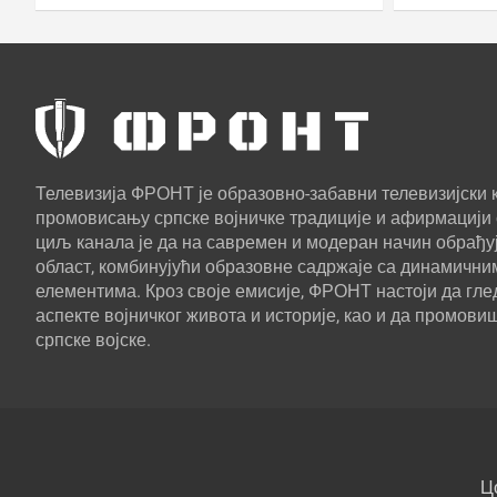
Телевизија ФРОНТ је образовно-забавни телевизијски к
промовисању српске војничке традиције и афирмацији 
циљ канала је да на савремен и модеран начин обрађуј
област, комбинујући образовне садржаје са динамични
елементима. Кроз своје емисије, ФРОНТ настоји да г
аспекте војничког живота и историје, као и да промови
српске војске.
Ц