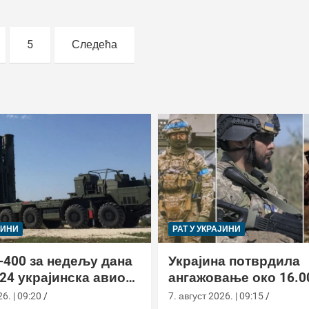
5
Следећа
ЈИНИ
РАТ У УКРАЈИНИ
-400 за недељу дана
Украјина потврдила
24 украјинска авиона
ангажовање око 16.0
актиком заседе
страних бораца из 7
6. | 09:20
7. август 2026. | 09:15