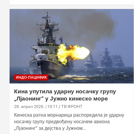
ИНДО-ПАЦИФИК
Кина упутила ударну носачку групу
„Лјаонинг“ у Јужно кинеско море
28. април 2026. | 10:11
ТВ ФРОНТ
Кинеска ратна морнарица распоредила је ударну
носачку групу предвођену носачем авиона
„Лјаонинг“ за дејства у Јужном…