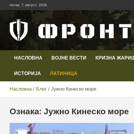
Скип
петак, 7. август, 2026.
то
цонтент
Први војни канал у Србији
Телевизија ФРОНТ
НАСЛОВНА
ВОЈНЕ ВЕСТИ
КРИЗНА ЖАРИ
ИСТОРИЈА
ЛАТИНИЦА
Насловна
Блог
Јужно Кинеско море
Ознака:
Јужно Кинеско море