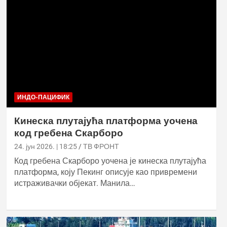
ИНДО-ПАЦИФИК
Кинеска плутајућа платформа уочена
код гребена Скарборо
24. јун 2026. | 18:25
ТВ ФРОНТ
Код гребена Скарборо уочена је кинеска плутајућа
платформа, коју Пекинг описује као привремени
истраживачки објекат. Манила…