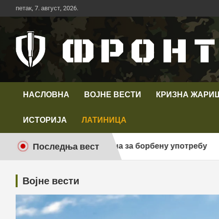
Скип
петак, 7. август, 2026.
то
цонтент
Први војни канал у Србији
Телевизија ФРОНТ
НАСЛОВНА
ВОЈНЕ ВЕСТИ
КРИЗНА ЖАРИ
ИСТОРИЈА
ЛАТИНИЦА
Последња вест
 ТОЛУН-П спремна за борбену употребу
Инд
Војне вести