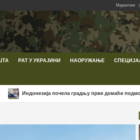
Маркетинг
ШТА
РАТ У УКРАЈИНИ
НАОРУЖАЊЕ
СПЕЦИЈА
онезија почела градњу прве домаће подморнице класе