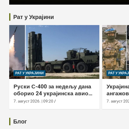
Рат у Украјини
РАТ У УКРАЈИНИ
РАТ У УКРА
Руски С-400 за недељу дана
Украјин
оборио 24 украјинска авиона
ангажов
новом тактиком заседе
страних
7. август 2026. | 09:20
7. август 202
Блог