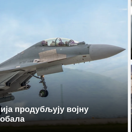
сија продубљују војну
 обала