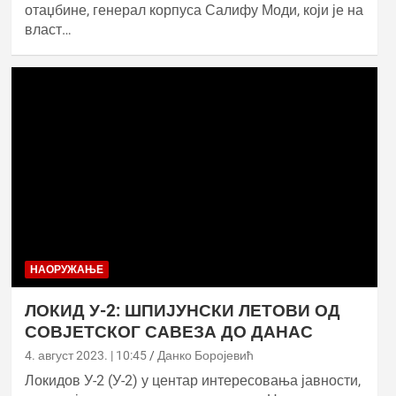
отаџбине, генерал корпуса Салифу Моди, који је на
власт…
НАОРУЖАЊЕ
ЛОКИД У-2: ШПИЈУНСКИ ЛЕТОВИ ОД
СОВЈЕТСКОГ САВЕЗА ДО ДАНАС
4. август 2023. | 10:45
Данко Боројевић
Локидов У-2 (У-2) у центар интересовања јавности,