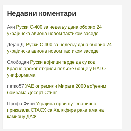
Недавни коментари
Аки
Руски С-400 за недељу дана оборио 24
украјинска авиона новом тактиком заседе
Дејан Д.
Руски С-400 за недељу дана оборио 24
украјинска авиона новом тактиком заседе
Слободан
Руски војници тврде да су код
Краснојарског открили пољске борце у НАТО
униформама
петко57
УАЕ опремили Мираге 2000 вођеним
бомбама Десерт Стинг
Профа Фини
Украјина први пут званично
приказала СТАСХ са Хеллфире ракетама на
камиону ДАФ