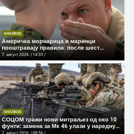
АНАЛИЗЕ
Америчка морнарица и маринци
пооштравају правила: после шест
месеци дозволе за браду следи
7. август 2026. | 14:33
службено саветовање
ИНДО-ПАЦИФИК
Јужнокорејски тенк К1Е1 запал
АНАЛИЗЕ
границе са Северном Корејом
СОЦОМ тражи нови митраљез од око 10
фунти: замена за Мк 46 улази у наредну
7. август 2026. | 14:55
фазу
7. август 2026. | 08:56