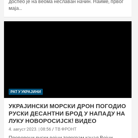
доспео је на веома неславан начин. Наиме, првог
маја…
РАТ У УКРАЈИНИ
УКРАЈИНСКИ МОРСКИ ДРОН ПОГОДИО
РУСКИ ДЕСАНТНИ БРОД У НАПАДУ НА
ЛУКУ НОВОРОСИЈСК! ВИДЕО
4. август 2023. | 08:56
ТВ ФРОНТ
Проверени руски војни телеграм канал Војни