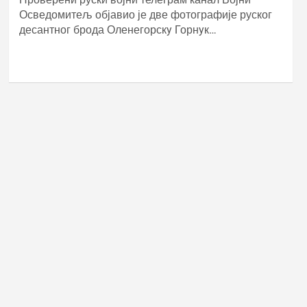
Осведомитељ објавио је две фотографије руског
десантног брода Оленегорскy Горнyк…