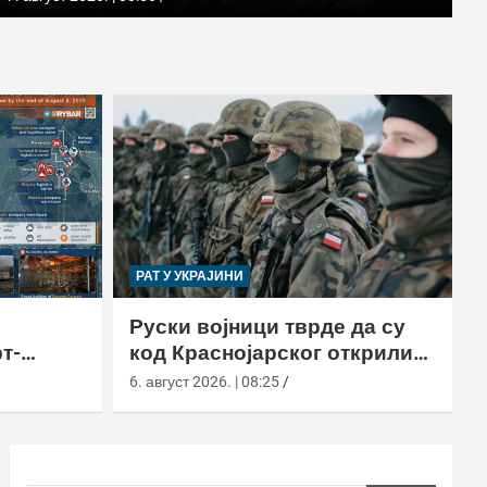
РАТ У УКРАЈИНИ
Руски војници тврде да су
т-
код Краснојарског открили
у
пољске борце у НАТО
6. август 2026. | 08:25
униформама