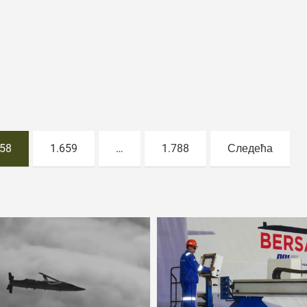
658
1.659
…
1.788
Следећа