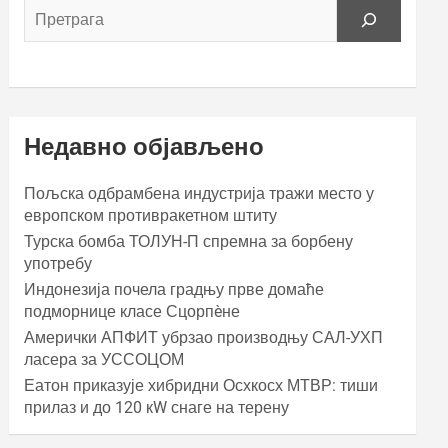
Недавно објављено
Пољска одбрамбена индустрија тражи место у
европском противракетном штиту
Турска бомба ТОЛУН-П спремна за борбену
употребу
Индонезија почела градњу прве домаће
подморнице класе Сцорпèне
Амерички АПФИТ убрзао производњу САЛ-УХП
ласера за УССОЦОМ
Еатон приказује хибридни Осхкосх МТВР: тиши
прилаз и до 120 кW снаге на терену