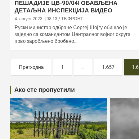
ПЕШАДИЈЕ ЦВ-90/04! ОБАВЉЕНА
ДЕТАЉНА ИНСПЕКЦИЈА ВИДЕО
4. август 2023. | 08:13
ТВ ФРОНТ
Руски министар одбране Сергеј Шојгу обишао је
заједно са командантом Централног војног округа
прво заробљено бробено…
Постс
Претходна
1
…
1.657
1.
пагинатион
Ако сте пропустили