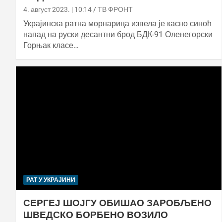
4. август 2023. | 10:14
ТВ ФРОНТ
Украјинска ратна морнарица извела је касно синоћ
напад на руски десантни брод БДК-91 Оленегорски
Горњак класе…
РАТ У УКРАЈИНИ
СЕРГЕЈ ШОЈГУ ОБИШАО ЗАРОБЉЕНО
ШВЕДСКО БОРБЕНО ВОЗИЛО