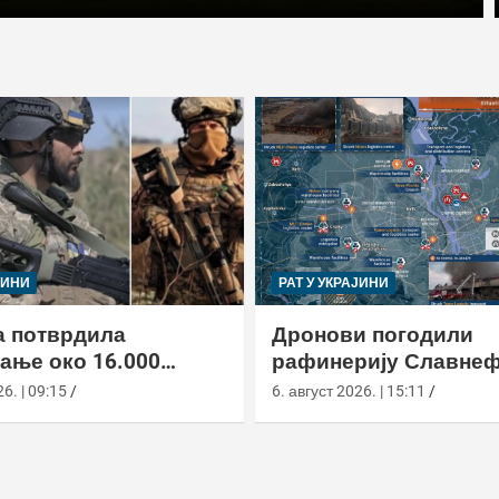
ЈИНИ
РАТ У УКРАЈИНИ
а потврдила
Дронови погодили
ање око 16.000
рафинерију Славнеф
 бораца из 72 земље
ЈАНОС у Јарослављ
6. | 09:15
6. август 2026. | 15:11