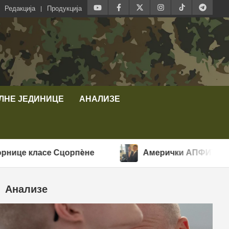
Редакција
Продукција
ЛНЕ ЈЕДИНИЦЕ
АНАЛИЗЕ
 Сцорпèне
Амерички АПФИТ убрзао произв
Анализе