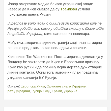
Извор америчких медија близак украјинској влади
навео је да Кијев сматра да су
Трампови
услови
пристрасни према Русији.
„
Предлог је врло јасан о опипљивим користима које ће
Русија добити, али само у општем смислу о томе шта
ће добити Украјина
„, каже саговорник новинара.
Међутим, америчка администрација свој план за мирно
решење представља као последњи и коначни.
Како пише Тхе Wасхингтон Пост, америчка делегација у
Лондону ће захтевати да Кијев и Европљани признају
Крим као руски и да прекину војна дејства дуж стварне
линије контакта. Осим тога, амерички план предвиђа
укидање санкција ЕУ Русији.
Ознаке:
Европска Унија
,
Оружане снаге Украјине
,
рат у украјини
,
Русија
,
САД
,
Трамп
,
украјина
Кретање