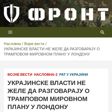
Скип
то
цонтент
Први војни канал у Србији
Телевизија ФРОНТ
Насловна
Војне вести
УКРАЈИНСКЕ ВЛАСТИ НЕ ЖЕЛЕ ДА РАЗГОВАРАЈУ О
ТРАМПОВОМ МИРОВНОМ ПЛАНУ У ЛОНДОНУ
ВОЈНЕ ВЕСТИ
НАСЛОВНА-2
РАТ У УКРАЈИНИ
УКРАЈИНСКЕ ВЛАСТИ НЕ
ЖЕЛЕ ДА РАЗГОВАРАЈУ О
ТРАМПОВОМ МИРОВНОМ
ПЛАНУ У ЛОНДОНУ