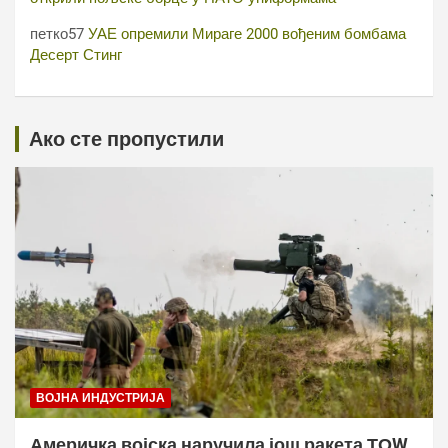
петко57
УАЕ опремили Мираге 2000 вођеним бомбама
Десерт Стинг
Ако сте пропустили
ВОЈНА ИНДУСТРИЈА
Америчка војска наручила још ракета ТОW,