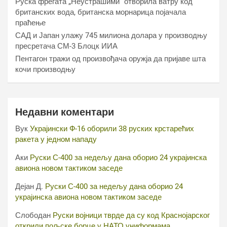
Руска фрегата „Неустрашими“ отворила ватру код
британских вода, британска морнарица појачала
праћење
САД и Јапан улажу 745 милиона долара у производњу
пресретача СМ-3 Блоцк ИИА
Пентагон тражи од произвођача оружја да пријаве шта
кочи производњу
Недавни коментари
Вук
Украјински Ф-16 оборили 38 руских крстарећих
ракета у једном нападу
Аки
Руски С-400 за недељу дана оборио 24 украјинска
авиона новом тактиком заседе
Дејан Д.
Руски С-400 за недељу дана оборио 24
украјинска авиона новом тактиком заседе
Слободан
Руски војници тврде да су код Краснојарског
открили пољске борце у НАТО униформама