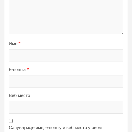
Име
*
Е-пошта
*
Веб место
Сачувај моје име, е-пошту и веб место у овом