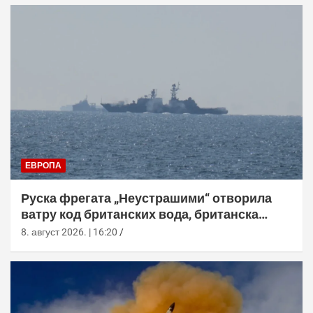
ЕВРОПА
Руска фрегата „Неустрашими“ отворила
ватру код британских вода, британска
морнарица појачала праћење
8. август 2026. | 16:20