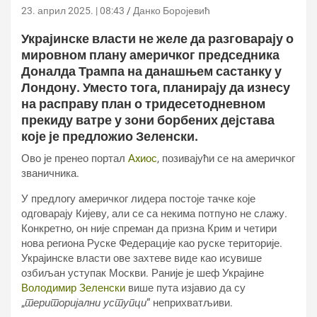
23. април 2025. | 08:43
Данко Боројевић
Украјинске власти не желе да разговарају о
мировном плану америчког председника
Доналда Трампа на данашњем састанку у
Лондону. Уместо тога, планирају да изнесу
на расправу план о тридесетодневном
прекиду ватре у зони борбених дејстава
које је предложио Зеленски.
Ово је пренео портал
Аxиос
, позивајући се на америчког
званичника.
У предлогу америчког лидера постоје тачке које
одговарају Кијеву, али се са некима потпуно не слажу.
Конкретно, он није спреман да призна Крим и четири
нова региона Руске Федерације као руске територије.
Украјинске власти ове захтеве виде као исувише
озбиљан уступак Москви. Раније је шеф Украјине
Володимир Зеленски
више пута изјавио да су
„
територијални уступци
“ неприхватљиви.