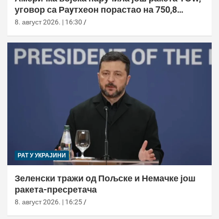
уговор са Раyтхеон порастао на 750,8
милиона долара
8. август 2026. | 16:30
РАТ У УКРАЈИНИ
Зеленски тражи од Пољске и Немачке још
ракета-пресретача
8. август 2026. | 16:25