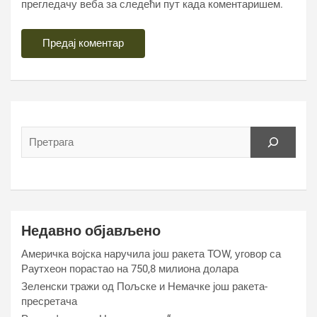
прегледачу веба за следећи пут када коментаришем.
Недавно објављено
Америчка војска наручила још ракета ТОW, уговор са
Раyтхеон порастао на 750,8 милиона долара
Зеленски тражи од Пољске и Немачке још ракета-
пресретача