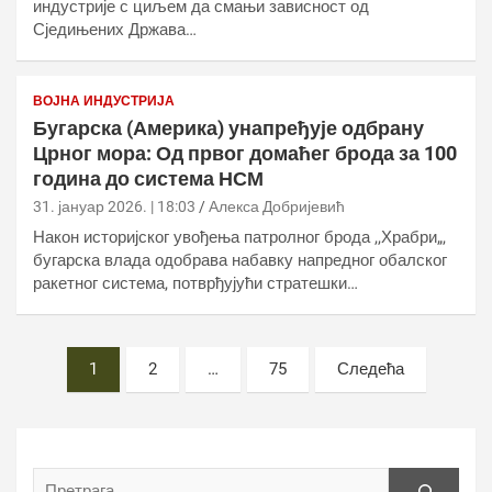
индустрије с циљем да смањи зависност од
Сједињених Држава…
ВОЈНА ИНДУСТРИЈА
Бугарска (Америка) унапређује одбрану
Црног мора: Од првог домаћег брода за 100
година до система НСМ
31. јануар 2026. | 18:03
Алекса Добријевић
Након историјског увођења патролног брода ,,Храбри„,
бугарска влада одобрава набавку напредног обалског
ракетног система, потврђујући стратешки…
Постс
1
2
…
75
Следећа
пагинатион