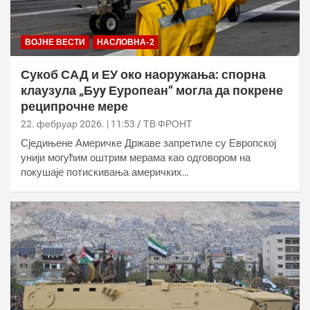
ВОЈНЕ ВЕСТИ
НАСЛОВНА-2
Сукоб САД и ЕУ око наоружања: спорна
клаузула „Буy Еуропеан“ могла да покрене
реципрочне мере
22. фебруар 2026. | 11:53
ТВ ФРОНТ
Сједињене Америчке Државе запретиле су Европској
унији могућим оштрим мерама као одговором на
покушаје потискивања америчких…