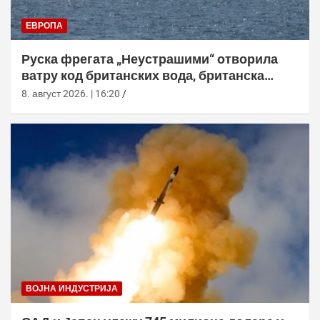
ЕВРОПА
Руска фрегата „Неустрашими“ отворила
ватру код британских вода, британска
морнарица појачала праћење
8. август 2026. | 16:20
ВОЈНА ИНДУСТРИЈА