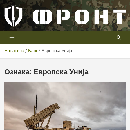
Скип
то
цонтент
Први војни канал у Србији
Телевизија ФРОНТ
Насловна
Блог
Европска Унија
Ознака:
Европска Унија