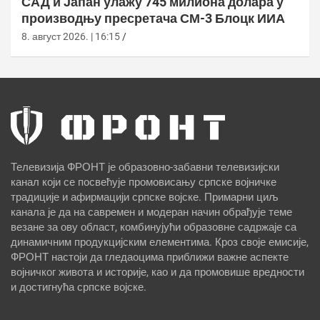
САД и Јапан улажу 745 милиона долара у
производњу пресретача СМ-3 Блоцк ИИА
8. август 2026. | 16:15
Телевизија ФРОНТ је образовно-забавни телевизијски
канал који се посвећује промовисању српске војничке
традиције и афирмацији српске војске. Примарни циљ
канала је да на савремен и модеран начин обрађује теме
везане за ову област, комбинујући образовне садржаје са
динамичним продукцијским елементима. Кроз своје емисије,
ФРОНТ настоји да гледаоцима приближи важне аспекте
војничког живота и историје, као и да промовише вредности
и достигнућа српске војске.