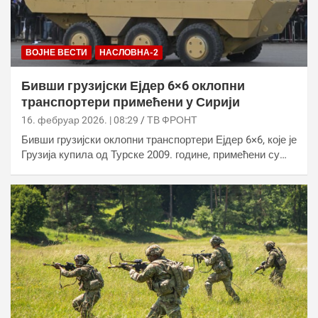
ВОЈНЕ ВЕСТИ
НАСЛОВНА-2
Бивши грузијски Ејдер 6×6 оклопни
транспортери примећени у Сирији
16. фебруар 2026. | 08:29
ТВ ФРОНТ
Бивши грузијски оклопни транспортери Ејдер 6×6, које је
Грузија купила од Турске 2009. године, примећени су…