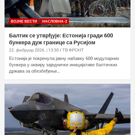
ВОЈНЕ ВЕСТИ
НАСЛОВНА-2
Балтик се утврђује: Естонија гради 600
бункера дуж границе са Русијом
22. фебруар 2026. | 13:30
ТВ ФРОНТ
Естонија је покренула јавну набавку 600 модуларних
бункера у оквиру заједничке иницијативе балтичких
држава за обезбеђење…