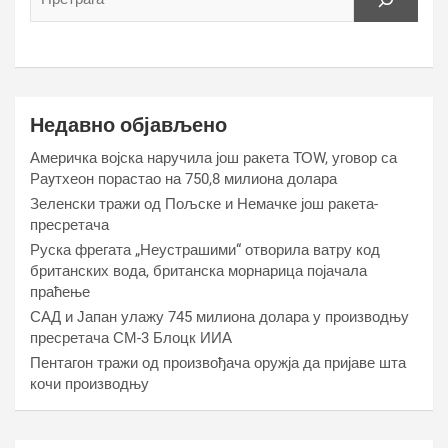
Недавно објављено
Америчка војска наручила још ракета ТОW, уговор са
Раyтхеон порастао на 750,8 милиона долара
Зеленски тражи од Пољске и Немачке још ракета-
пресретача
Руска фрегата „Неустрашими“ отворила ватру код
британских вода, британска морнарица појачала
праћење
САД и Јапан улажу 745 милиона долара у производњу
пресретача СМ-3 Блоцк ИИА
Пентагон тражи од произвођача оружја да пријаве шта
кочи производњу