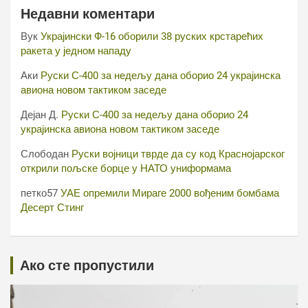
Недавни коментари
Вук
Украјински Ф-16 оборили 38 руских крстарећих
ракета у једном нападу
Аки
Руски С-400 за недељу дана оборио 24 украјинска
авиона новом тактиком заседе
Дејан Д.
Руски С-400 за недељу дана оборио 24
украјинска авиона новом тактиком заседе
Слободан
Руски војници тврде да су код Краснојарског
открили пољске борце у НАТО униформама
петко57
УАЕ опремили Мираге 2000 вођеним бомбама
Десерт Стинг
Ако сте пропустили