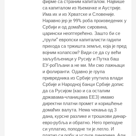
фирме са страним капиталом. Највише
са капиталом из Њемачке и Аустрије.
Има их и из Хрватске и Словеније.
Наравно јер је 99% роба произведених у
Србији и од домаћих сировина,
царински неоптерећено. Зашто би се
„трули“ европски капиталисти гадили
прихода са тржишта земље, која је пред
војним колапсом? Види се да су већи
заљубљеници у Русију и Путка баш
ЕУ-роПљани а не ми. Ми смо лажњаци
и фолиранти. Одавно је група
привредника из Србије упутила влади
Србије и Народној банци Србије допис
да са Русијом (као и са осталим
државама-чланицама ЕЕЗ) имамо
директни платни промет и коришћење
домаћих валута. Нема чекања од 3
дана, курсне разлике и трошкови динар-
евро-рубља и обратно. Него преподне
си уплатио, поподне ти је легло. И
платио си робу и услуге динарима. Али