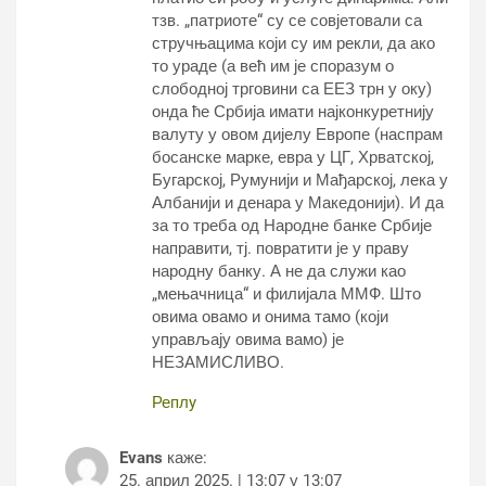
тзв. „патриоте“ су се совјетовали са
стручњацима који су им рекли, да ако
то ураде (а већ им је споразум о
слободној трговини са ЕЕЗ трн у оку)
онда ће Србија имати најконкуретнију
валуту у овом дијелу Европе (наспрам
босанске марке, евра у ЦГ, Хрватској,
Бугарској, Румунији и Мађарској, лека у
Албанији и денара у Македонији). И да
за то треба од Народне банке Србије
направити, тј. повратити је у праву
народну банку. А не да служи као
„мењачница“ и филијала ММФ. Што
овима овамо и онима тамо (који
управљају овима вамо) је
НЕЗАМИСЛИВО.
Реплy
Evans
каже:
25. април 2025. | 13:07 у 13:07