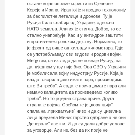
остале војне опреме користи из Сјеверне
Кореје и Ирана. Иран јој је и продао технологију
за беспилотне летелице и дронове. Ту је
Русија била слабија од Украјине, односно
НАТО земаља. Али их је стигла. Добро, то се
стално унапређује. Као и у анти-дрон заштити
и против-електронском дејству. Нормално, то
је фронт од више од хиљаду километара. Гдје
се употребљавају сви видови и родови војни.
Међутим, он изгледа да не познаје Русију, па
да ниједном у њу није био. Ова СВО у Украјини
је мобилисала војну индустрију Русије. Која је
вазда говорила „ако имате пара, производимо
што Ви треба“. А сада је прича „имате пара али
немамо капацитета да произведемо колико
треба“. Но то је једна страна приче. Друга
страна је војска. Срећом те је „корупција“
спала на „прихватљив“ ниво и да су цивилна
лица преузела Министарство одбране а не они
„ђенерали“ аветни. И да су дали добре услове
за уговорце. Али не, без да их прије не