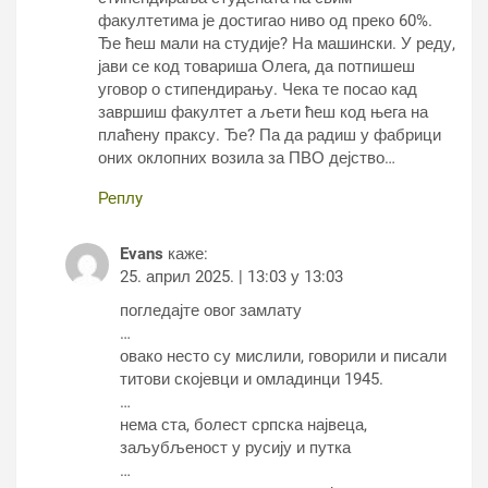
факултетима је достигао ниво од преко 60%.
Ђе ћеш мали на студије? На машински. У реду,
јави се код товариша Олега, да потпишеш
уговор о стипендирању. Чека те посао кад
завршиш факултет а љети ћеш код њега на
плаћену праксу. Ђе? Па да радиш у фабрици
оних оклопних возила за ПВО дејство…
Реплy
Evans
каже:
25. април 2025. | 13:03 у 13:03
погледајте овог замлату
…
овако несто су мислили, говорили и писали
титови скојевци и омладинци 1945.
…
нема ста, болест српска највеца,
заљубљеност у русију и путка
…