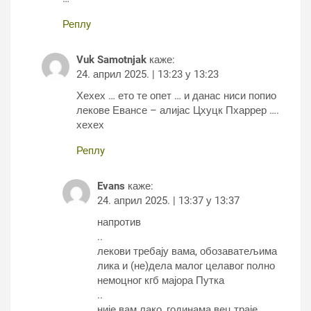
Реплy
Vuk Samotnjak
каже:
24. април 2025. | 13:23 у 13:23
Хехех … ето те опет … и данас ниси попио
лекове Евансе – алијас Цхуцк Пхаррер ….
хехех
Реплy
Evans
каже:
24. април 2025. | 13:37 у 13:37
напротив
..
лекови требају вама, обозаватељима
лика и (не)дела малог целавог полно
немоцног кгб мајора Путка
..
није вам лако, годинама вец траје