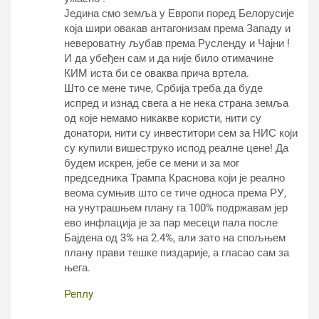
Једина смо земља у Европи поред Белорусије
која шири овакав антагонизам према Западу и
невероватну љубав према Русленду и Чајни !
И да убеђен сам и да није било отимачине
КИМ иста би се оваква прича вртела.
Што се мене тиче, Србија треба да буде
испред и изнад свега а не нека страна земља
од које немамо никакве користи, нити су
донатори, нити су инвеститори сем за НИС који
су купили вишеструко испод реалне цене! Да
будем искрен, јебе се мени и за мог
председника Трампа Краснова који је реално
веома сумњив што се тиче односа према РУ,
на унутрашњем плану га 100% подржавам јер
ево инфлација је за пар месеци пала после
Бајдена од 3% на 2.4%, али зато на спољњем
плану прави тешке пиздарије, а гласао сам за
њега.
Реплy