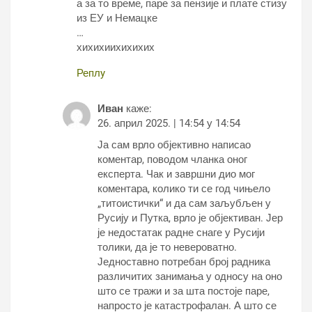
а за то време, паре за пензије и плате стизу
из ЕУ и Немацке
…
хихихиихихихих
Реплy
Иван
каже:
26. април 2025. | 14:54 у 14:54
Ја сам врло објективно написао
коментар, поводом чланка оног
експерта. Чак и завршни дио мог
коментара, колико ти се год чињело
„титоистички“ и да сам заљубљен у
Русију и Путка, врло је објективан. Јер
је недостатак радне снаге у Русији
толики, да је то невероватно.
Једноставно потребан број радника
различитих занимања у односу на оно
што се тражи и за шта постоје паре,
напросто је катастрофалан. А што се