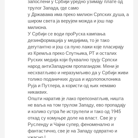
запослени у Србији уредно узимају плате од
трулог Запада, где само
у Државама има преко милион Српских душа, а
широм света ја верујем можда и још пар
милиона.
У Србији се води проРуска кампања
дезинформација у медијима, то је тако
дегутантно и још са пуно лажи које пласирају
из Кремља преко Спутњика, РТ и осталих
Руских медија који буквално трују Српски
народ антиЗападном пропагандом. Мени је
несхватљиво и неразумљиво да у Србији живи
толико поданичких душа и идолопоклоника
Руја и Путлера, а користи од њих немамо
никаквих.
Општи наратив је лако препознатљив, ништа
не ваља на том трулом Западу, ево пропадају
и колико сутра ће иструлели и тако од 1945
откад су комуњре доле на власт. Све је у
Русленду и Чајни супер, феноменално и
фантастично, све је на Западу одвратно и
ужасно !