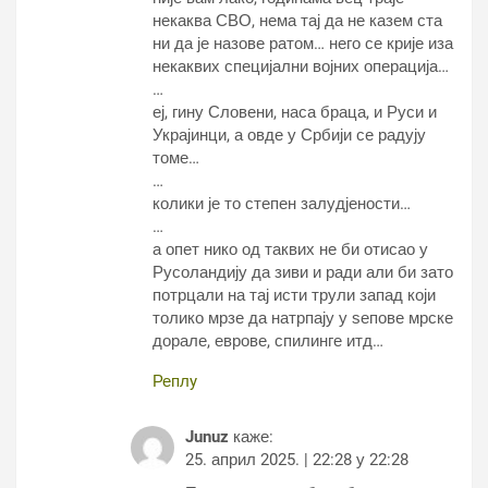
некаква СВО, нема тај да не казем ста
ни да је назове ратом… него се крије иза
некаквих специјални војних операција…
…
еј, гину Словени, наса браца, и Руси и
Украјинци, а овде у Србији се радују
томе…
…
колики је то степен залудјености…
…
а опет нико од таквих не би отисао у
Русоландију да зиви и ради али би зато
потрцали на тај исти трули запад који
толико мрзе да натрпају у ѕепове мрске
дорале, еврове, спилинге итд…
Реплy
Junuz
каже:
25. април 2025. | 22:28 у 22:28