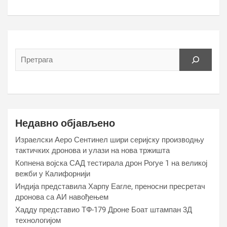
Недавно објављено
Израелски Аеро Сентинел шири серијску производњу
тактичких дронова и улази на нова тржишта
Копнена војска САД тестирала дрон Рогуе 1 на великој
вежби у Калифорнији
Индија представила Харпy Еагле, преносни пресретач
дронова са АИ навођењем
Хаддy представио ТФ-179 Дроне Боат штампан 3Д
технологијом