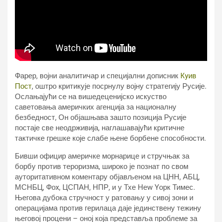
Фарер, војни аналитичар и специјални дописник
Кyив
Пост
, оштро критикује посрнулу војну стратегију Русије.
Ослањајући се на вишедеценијско искуство
саветовања америчких агенција за националну
безбедност, Он објашњава зашто позиција Русије
постаје све неодрживија, наглашавајући критичне
тактичке грешке које слабе њене борбене способности.
Бивши официр америчке морнарице и стручњак за
борбу против тероризма, широко је познат по свом
ауторитативном коментару објављеном на ЦНН, АБЦ,
МСНБЦ, Фоx, ЦСПАН, НПР, и у Тхе Неw Yорк Тимес.
Његова дубока стручност у ратовању у сивој зони и
операцијама против герилаца даје јединствену тежину
његовој процени – оној која представља проблеме за