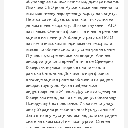
обучавају за колико-толико модерно ратовање.
Ипак ова СВО је од Руске војске направила по
мом мишљењу најобученију војску на свијету.
Не због саме обуке, колико због искуства на
једном правом фронту. Што већ чувени НАТО
пакт нема. Очеличи фронт. Па и наше редовне
војнике на граници Албаније у рату са НАТО
пактом и њиховим шпарићима од терориста,
можеш слободно сврстат у специјалне снаге.
И у инструкторе високе категорије. Али ево
информација са „терена“ а тиче се Сјеверно
Корејских војника. Боре се они тамо али
рангови батаљона. Док иза линија фронта,
дивизије војника раде на обнови и изградњи
инфраструктуре. Руска грађевинска
индустрија ради 24 часа. Другови из Сјеверне
Кореје као некад наши омладинци, обнављају
Новорусију без престанка. У сваком случају,
ово у Украјини је мобилисало Русију. Зашто?
Зато што је у Русији велики недостатак радне
снаге на свим могућим позицијама. Степен
стипендирања студената на свим