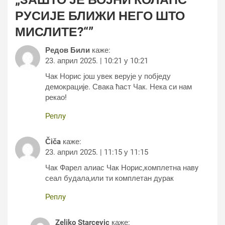
РУСИЈЕ БЛИЖИ НЕГО ШТО
МИСЛИТЕ?“
”
Редов Били
каже:
23. април 2025. | 10:21 у 10:21
Чак Норис још увек верује у побједу
демокрације. Свака ћаст Чак. Нека си нам
рекао!
Реплy
Čiča
каже:
23. април 2025. | 11:15 у 11:15
Чак Фарел алиас Чак Норис,комплетна навy
сеал будала,или ти комплетан дурак
Реплy
Zeljko Starcevic
каже: