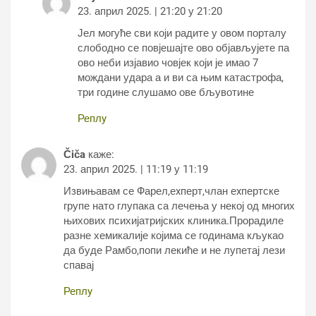
23. април 2025. | 21:20 у 21:20
Јел могуће сви који радите у овом порталу
слободно се повјешајте ово објављујете па
ово неби изјавио човјек који је имао 7
мождани удара а и ви са њим катастрофа,
три године слушамо ове бљувотине
Реплy
Čiča
каже:
23. април 2025. | 11:19 у 11:19
Извињавам се Фарел,еxперт,члан еxпертске
групе нато глупака са лечења у некој од многих
њихових психијатријских клиника.Прорадиле
разне хемикалије којима се годинама кљукао
да буде Рамбо,попи лекиће и не лупетај лези
спавај
Реплy