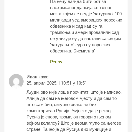
Па нецу ваљда бити бот за
насхрмканог дјанкија спрзеног
мозга којем се негдје ‘затурило’ 100
милијарди усд америцких пореских
обвезника и сад кад су га
трампоња и амери провалили сад
се улизује еу да настави са својим
‘затурањем’ еура еу пореских
обвезника. Бисмилла’
Реплy
Иван
каже:
25. април 2025. | 10:51 у 10:51
Људи, ово није лоше прочитат, што је написао.
Али ја да сам на његовом мјесту и да сам то
што сам био, сигурно овако не бих
коментарисао Русију. Умјесто да је рекао,
Русија је спора, трома, он говори о њеном
војном колапсу? Што је веома глупо са његове
стране. Тачно је да Русија дио муниције и