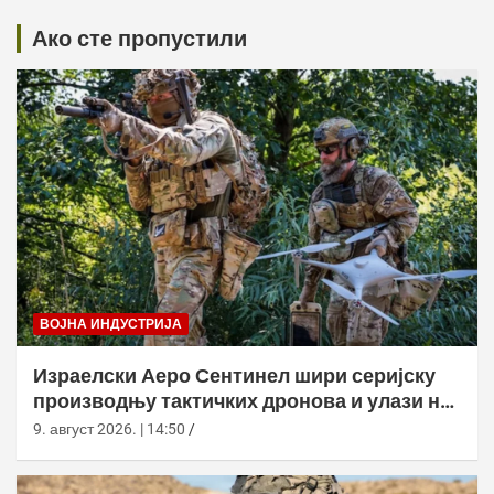
Ако сте пропустили
ВОЈНА ИНДУСТРИЈА
Израелски Аеро Сентинел шири серијску
производњу тактичких дронова и улази на
нова тржишта
9. август 2026. | 14:50