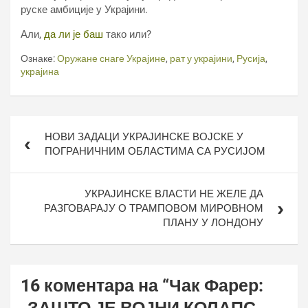
руске амбиције у Украјини.
Али,
да ли је баш
тако или?
Ознаке:
Оружане снаге Украјине
,
рат у украјини
,
Русија
,
украјина
Кретање
НОВИ ЗАДАЦИ УКРАЈИНСКЕ ВОЈСКЕ У
чланка
ПОГРАНИЧНИМ ОБЛАСТИМА СА РУСИЈОМ
УКРАЈИНСКЕ ВЛАСТИ НЕ ЖЕЛЕ ДА
РАЗГОВАРАЈУ О ТРАМПОВОМ МИРОВНОМ
ПЛАНУ У ЛОНДОНУ
16 коментара на “
Чак Фарер:
„ЗАШТО ЈЕ ВОЈНИ КОЛАПС