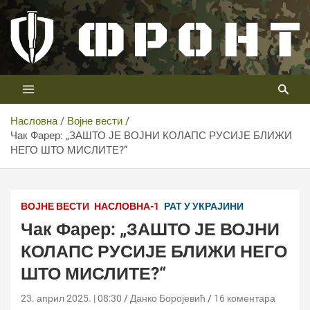
Скип
то
цонтент
Први војни канал у Србији
Телевизија ФРОНТ
Насловна
Војне вести
Чак Фарер: „ЗАШТО ЈЕ ВОЈНИ КОЛАПС РУСИЈЕ БЛИЖИ
НЕГО ШТО МИСЛИТЕ?“
ВОЈНЕ ВЕСТИ
НАСЛОВНА-1
РАТ У УКРАЈИНИ
Чак Фарер: „ЗАШТО ЈЕ ВОЈНИ
КОЛАПС РУСИЈЕ БЛИЖИ НЕГО
ШТО МИСЛИТЕ?“
23. април 2025. | 08:30
Данко Боројевић
16 коментара