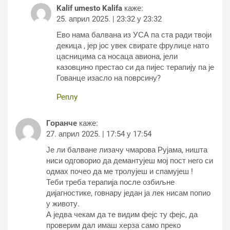
Kalif umesto Kalifa
каже:
25. април 2025. | 23:32 у 23:32
Ево нама балвана из УСА па ста ради твоји
декица , јер јос увек свирате фрулице нато
цасницима са носаца авиона, јели
казовцино престао си да пијес терапију па је
Гованце изасло на поврсину?
Реплy
Горанче
каже:
27. април 2025. | 17:54 у 17:54
Је ли балване лизачу чмарова Рујама, ништа
ниси одговорио да демантујеш мој пост него си
одмах почео да ме тролујеш и спамујеш !
Теби треба терапија после озбиљне
дијагностике, говнару један ја лек нисам попио
у животу.
А једва чекам да те видим фејс ту фејс, да
проверим дал имаш херза само преко