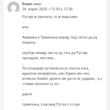
Evans
каже:
24. април 2025. | 12:30 у 12:30
Русија је пропала, то је видљиво
…
али
…
Америка и Трампоња морају под хитно да јој
помогну
..
каубоји немају ниста од тога да Русија
пропадне, нестане…
…
Русоландија путиновска је златна кока,
идеални непријатељ, као бајаги ово оно,
атомске бомбе, дрзите ме да га не ударим… а у
ствари пропали су ко…
…
дакле
..
трампоња, спасавај Путка сто пре
…