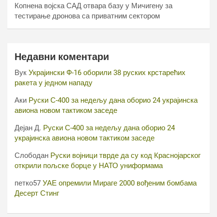
Копнена војска САД отвара базу у Мичигену за
тестирање дронова са приватним сектором
Недавни коментари
Вук
Украјински Ф-16 оборили 38 руских крстарећих
ракета у једном нападу
Аки
Руски С-400 за недељу дана оборио 24 украјинска
авиона новом тактиком заседе
Дејан Д.
Руски С-400 за недељу дана оборио 24
украјинска авиона новом тактиком заседе
Слободан
Руски војници тврде да су код Краснојарског
открили пољске борце у НАТО униформама
петко57
УАЕ опремили Мираге 2000 вођеним бомбама
Десерт Стинг