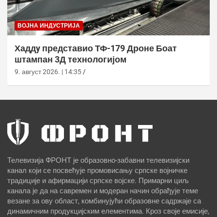
ВОЈНА ИНДУСТРИЈА
Хаддy представио ТФ-179 Дроне Боат
штампан 3Д технологијом
9. август 2026. | 14:35
Телевизија ФРОНТ је образовно-забавни телевизијски
канал који се посвећује промовисању српске војничке
традиције и афирмацији српске војске. Примарни циљ
канала је да на савремен и модеран начин обрађује теме
везане за ову област, комбинујући образовне садржаје са
динамичним продукцијским елементима. Кроз своје емисије,