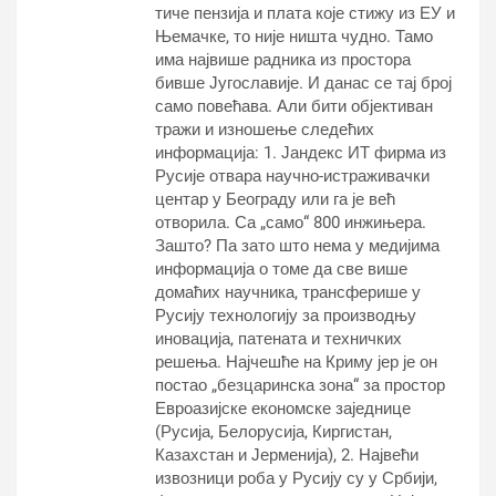
тиче пензија и плата које стижу из ЕУ и
Њемачке, то није ништа чудно. Тамо
има највише радника из простора
бивше Југославије. И данас се тај број
само повећава. Али бити објективан
тражи и изношење следећих
информација: 1. Јандекс ИТ фирма из
Русије отвара научно-истраживачки
центар у Београду или га је већ
отворила. Са „само“ 800 инжињера.
Зашто? Па зато што нема у медијима
информација о томе да све више
домаћих научника, трансферише у
Русију технологију за производњу
иновација, патената и техничких
решења. Најчешће на Криму јер је он
постао „безцаринска зона“ за простор
Евроазијске економске заједнице
(Русија, Белорусија, Киргистан,
Казахстан и Јерменија), 2. Највећи
извозници роба у Русију су у Србији,