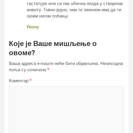
тастатуре или си пак обична пизда у стварном
животу. Говно једно, чим те звекнем има да ти
газим ногом лобању.
Реплy
Које је Ваше мишљење о
овоме?
Ваша адреса е-поште неће бити објављена.
Неопходна
поља су означена
*
Коментар
*