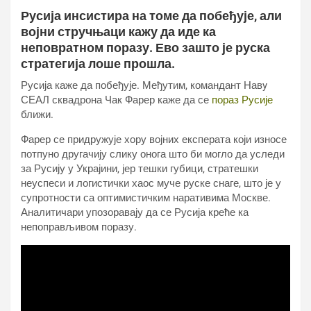
Русија инсистира на томе да побеђује, али
војни стручњаци кажу да иде ка
неповратном поразу. Ево зашто је руска
стратегија лоше прошла.
Русија каже да побеђује. Међутим, командант Навy
СЕАЛ сквадрона Чак Фарер каже да се
пораз Русије
ближи.
Фарер се придружује хору војних експерата који износе
потпуно другачију слику онога што би могло да уследи
за Русију у Украјини, јер тешки губици, стратешки
неуспеси и логистички хаос муче руске снаге, што је у
супротности са оптимистичким наративима Москве.
Аналитичари упозоравају да се Русија креће ка
непоправљивом поразу.