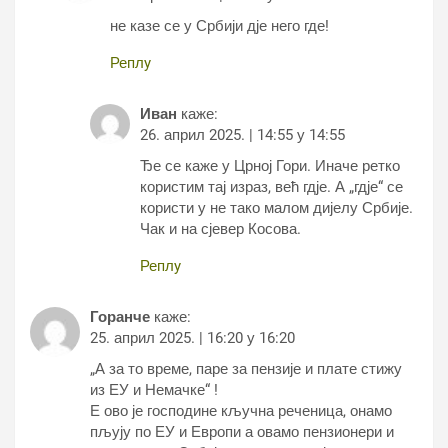
не казе се у Србији дје него где!
Реплy
Иван
каже:
26. април 2025. | 14:55 у 14:55
Ђе се каже у Црној Гори. Иначе ретко
користим тај израз, већ гдје. А „гдје“ се
користи у не тако малом дијелу Србије.
Чак и на сјевер Косова.
Реплy
Горанче
каже:
25. април 2025. | 16:20 у 16:20
„А за то време, паре за пензије и плате стижу
из ЕУ и Немачке“ !
Е ово је господине кључна реченица, онамо
пљују по ЕУ и Европи а овамо пензионери и