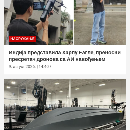
НАОРУЖАЊЕ
Индија представила Харпy Еагле, преносни
пресретач дронова са АИ навођењем
9. август 2026. | 14:40