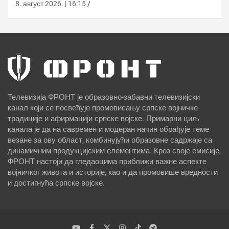
8. август 2026. | 16:15
Телевизија ФРОНТ је образовно-забавни телевизијски
канал који се посвећује промовисању српске војничке
традиције и афирмацији српске војске. Примарни циљ
канала је да на савремен и модеран начин обрађује теме
везане за ову област, комбинујући образовне садржаје са
динамичним продукцијским елементима. Кроз своје емисије,
ФРОНТ настоји да гледаоцима приближи важне аспекте
војничког живота и историје, као и да промовише вредности
и достигнућа српске војске.