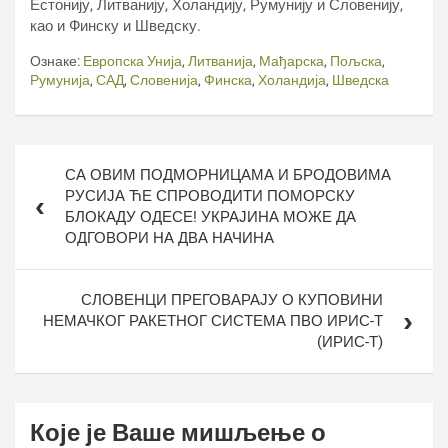
Естонију, Литванију, Холандију, Румунију и Словенију,
као и Финску и Шведску.
Ознаке:
Европска Унија
,
Литванија
,
Мађарска
,
Пољска
,
Румунија
,
САД
,
Словенија
,
Финска
,
Холандија
,
Шведска
Кретање
СА ОВИМ ПОДМОРНИЦАМА И БРОДОВИМА
чланка
РУСИЈА ЋЕ СПРОВОДИТИ ПОМОРСКУ
БЛОКАДУ ОДЕСЕ! УКРАЈИНА МОЖЕ ДА
ОДГОВОРИ НА ДВА НАЧИНА
СЛОВЕНЦИ ПРЕГОВАРАЈУ О КУПОВИНИ
НЕМАЧКОГ РАКЕТНОГ СИСТЕМА ПВО ИРИС-Т
(ИРИС-Т)
Које је Ваше мишљење о