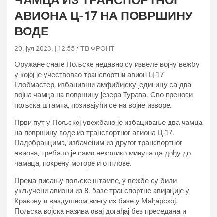
ЧАМЦА ИЗ ТРАНСПОРТНОГ
АВИОНА Ц-17 НА ПОВРШИНУ
ВОДЕ
20. јул 2023. | 12:55
ТВ ФРОНТ
Оружане снаге Пољске недавно су извеле војну вежбу
у којој је учествовао транспортни авион Ц-17
Глобмастер, избацивши амфибијску јединицу са два
војна чамца на површину језера Турава. Ово преноси
пољска штампа, позивајући се на војне изворе.
Први пут у Пољској увежбано је избацивање два чамца
на површину воде из транспортног авиона Ц-17.
Падобранцима, избаченим из другог транспортног
авиона, требало је само неколико минута да дођу до
чамаца, покрену моторе и отплове.
Према писању пољске штампе, у вежбе су били
укључени авиони из 8. базе транспортне авијације у
Кракову и ваздушном вингу из базе у Мађарској.
Пољска војска назива овај догађај без преседана и