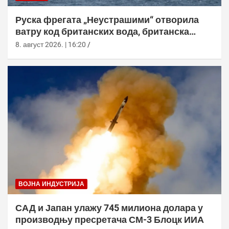
Руска фрегата „Неустрашими“ отворила
ватру код британских вода, британска
морнарица појачала праћење
8. август 2026. | 16:20
ВОЈНА ИНДУСТРИЈА
САД и Јапан улажу 745 милиона долара у
производњу пресретача СМ-3 Блоцк ИИА