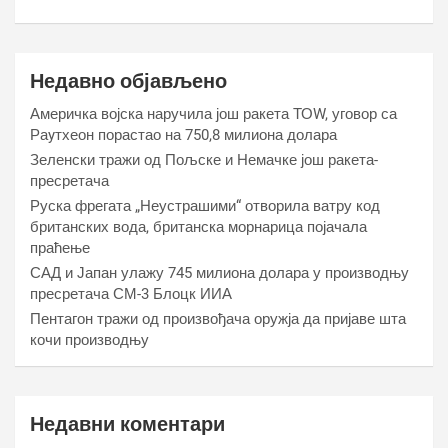
Недавно објављено
Америчка војска наручила још ракета ТОW, уговор са
Раyтхеон порастао на 750,8 милиона долара
Зеленски тражи од Пољске и Немачке још ракета-
пресретача
Руска фрегата „Неустрашими“ отворила ватру код
британских вода, британска морнарица појачала
праћење
САД и Јапан улажу 745 милиона долара у производњу
пресретача СМ-3 Блоцк ИИА
Пентагон тражи од произвођача оружја да пријаве шта
кочи производњу
Недавни коментари