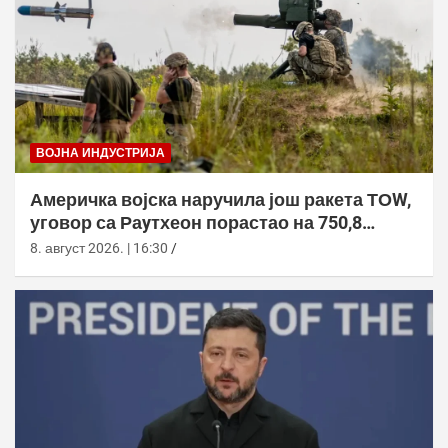
ВОЈНА ИНДУСТРИЈА
Америчка војска наручила још ракета ТОW,
уговор са Раyтхеон порастао на 750,8
милиона долара
8. август 2026. | 16:30