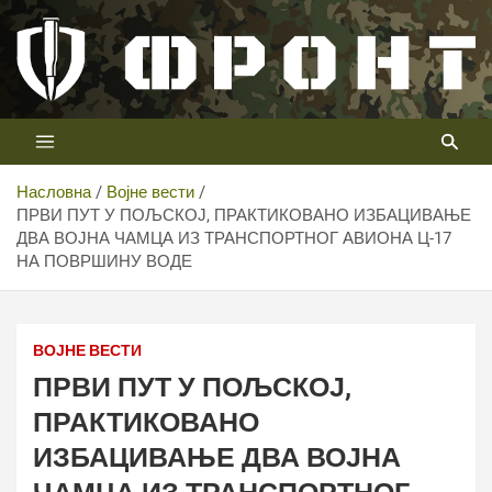
Скип
то
цонтент
Први војни канал у Србији
Телевизија ФРОНТ
Насловна
Војне вести
ПРВИ ПУТ У ПОЉСКОЈ, ПРАКТИКОВАНО ИЗБАЦИВАЊЕ
ДВА ВОЈНА ЧАМЦА ИЗ ТРАНСПОРТНОГ АВИОНА Ц-17
НА ПОВРШИНУ ВОДЕ
ВОЈНЕ ВЕСТИ
ПРВИ ПУТ У ПОЉСКОЈ,
ПРАКТИКОВАНО
ИЗБАЦИВАЊЕ ДВА ВОЈНА