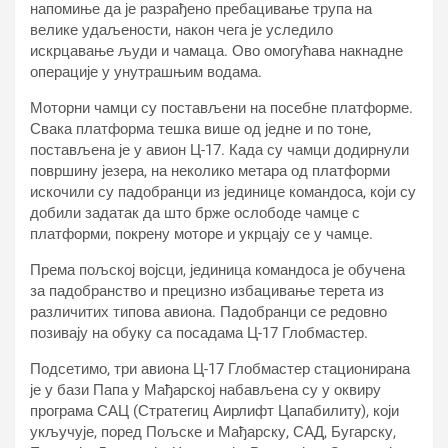
напомиње да је разрађено пребацивање трупа на
велике удаљености, након чега је уследило
искрцавање људи и чамаца. Ово омогућава накнадне
операције у унутрашњим водама.
Моторни чамци су постављени на посебне платформе.
Свака платформа тешка више од једне и по тоне,
постављена је у авион Ц-17. Када су чамци додирнули
површину језера, на неколико метара од платформи
искочили су падобранци из јединице командоса, који су
добили задатак да што брже ослободе чамце с
платформи, покрену моторе и укрцају се у чамце.
Према пољској војсци, јединица командоса је обучена
за падобранство и прецизно избацивање терета из
различитих типова авиона. Падобранци се редовно
позивају на обуку са посадама Ц-17 Глобмастер.
Подсетимо, три авиона Ц-17 Глобмастер стационирана
је у бази Папа у Мађарској набављена су у оквиру
програма САЦ (Стратегиц Аирлифт Цапабилитy), који
укључује, поред Пољске и Мађарску, САД, Бугарску,