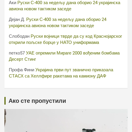
Аки
Руски С-400 за недељу дана оборио 24 украјинска
авиона новом тактиком заседе
Дејан Д.
Руски С-400 за недељу дана оборио 24
украјинска авиона новом тактиком заседе
Слободан
Руски војници тврде да су код Краснојарског
открили пољске борце у НАТО униформама
петко57
УАЕ опремили Мираге 2000 вођеним бомбама
Десерт Стинг
Профа Фини
Украјина први пут званично приказала
СТАСХ са Хеллфире ракетама на камиону ДАФ
Ако сте пропустили