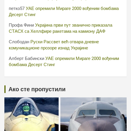
петко57
УАЕ опремили Мираге 2000 вођеним бомбама
Десерт Стинг
Профа Фини
Украјина први пут званично приказала
СТАСХ са Хеллфире ракетама на камиону ДАФ
Слободан
Руски Рассвет већ отвара дневне
комуникационе прозоре изнад Украјине
Алберт Бабински
УАЕ опремили Мираге 2000 вођеним
бомбама Десерт Стинг
Ако сте пропустили