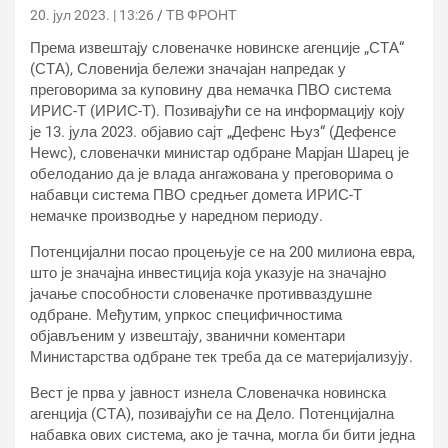
20. јул 2023. | 13:26
ТВ ФРОНТ
Према извештају словеначке новинске агенције „СТА“
(СТА), Словенија бележи значајан напредак у
преговорима за куповину два немачка ПВО система
ИРИС-Т (ИРИС-Т). Позивајући се на информацију коју
је 13. јула 2023. објавио сајт „Дефенс Њуз“ (Дефенсе
Неwс), словеначки министар одбране Марјан Шарец је
обелоданио да је влада ангажована у преговорима о
набавци система ПВО средњег домета ИРИС-Т
немачке производње у наредном периоду.
Потенцијални посао процењује се на 200 милиона евра,
што је значајна инвестиција која указује на значајно
јачање способности словеначке противваздушне
одбране. Међутим, упркос специфичностима
објављеним у извештају, званични коментари
Министарства одбране тек треба да се материјализују.
Вест је прва у јавност изнела Словеначка новинска
агенција (СТА), позивајући се на Дело. Потенцијална
набавка ових система, ако је тачна, могла би бити једна