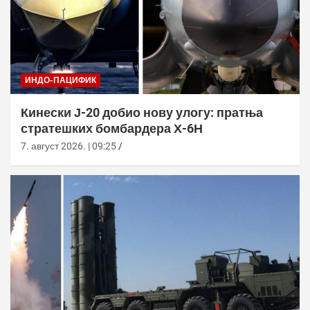
ИНДО-ПАЦИФИК
Кинески Ј-20 добио нову улогу: пратња
стратешких бомбардера Х-6Н
7. август 2026. | 09:25