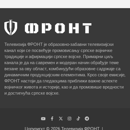
Телевизија ФРОНТ је образовно-забавни телевизијски
канал који се посвећује промовисању српске војничке
традиције и афирмацији српске војске. Примарни циљ
канала је да на савремен и модеран начин обрађује теме
везане за ову област, комбинујући образовне садржаје са
динамичним продукцијским елементима. Кроз своје емисије,
ФРОНТ настоји да гледаоцима приближи важне аспекте
војничког живота и историје, као и да промовише вредности
и достигнућа српске војске.
Цопyригхт © 2026
Телевизија ФРОНТ