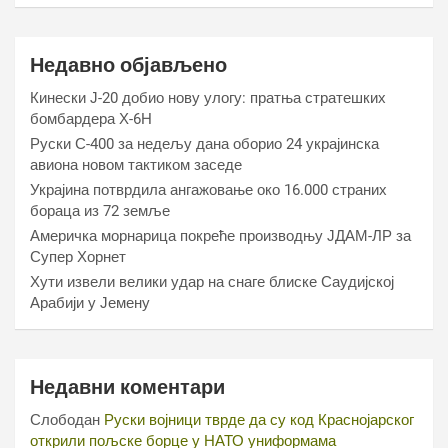
Недавно објављено
Кинески Ј-20 добио нову улогу: пратња стратешких
бомбардера Х-6Н
Руски С-400 за недељу дана оборио 24 украјинска
авиона новом тактиком заседе
Украјина потврдила ангажовање око 16.000 страних
бораца из 72 земље
Америчка морнарица покреће производњу ЈДАМ-ЛР за
Супер Хорнет
Хути извели велики удар на снаге блиске Саудијској
Арабији у Јемену
Недавни коментари
Слободан
Руски војници тврде да су код Краснојарског
открили пољске борце у НАТО униформама