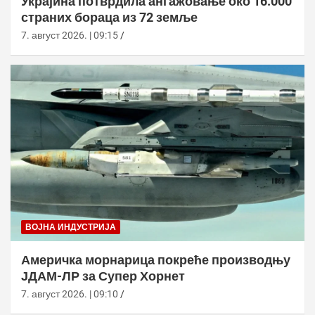
Украјина потврдила ангажовање око 16.000
страних бораца из 72 земље
7. август 2026. | 09:15
ВОЈНА ИНДУСТРИЈА
Америчка морнарица покреће производњу
ЈДАМ-ЛР за Супер Хорнет
7. август 2026. | 09:10