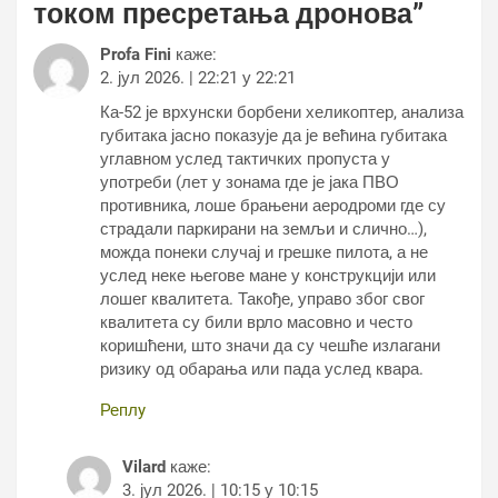
током пресретања дронова
”
Profa Fini
каже:
2. јул 2026. | 22:21 у 22:21
Ка-52 је врхунски борбени хеликоптер, анализа
губитака јасно показује да је већина губитака
углавном услед тактичких пропуста у
употреби (лет у зонама где је јака ПВО
противника, лоше брањени аеродроми где су
страдали паркирани на земљи и слично…),
можда понеки случај и грешке пилота, а не
услед неке његове мане у конструкцији или
лошег квалитета. Такође, управо због свог
квалитета су били врло масовно и често
коришћени, што значи да су чешће излагани
ризику од обарања или пада услед квара.
Реплy
Vilard
каже:
3. јул 2026. | 10:15 у 10:15