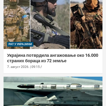
РАТ У УКРАЈИНИ
Украјина потврдила ангажовање око 16.000
страних бораца из 72 земље
7. август 2026. | 09:15