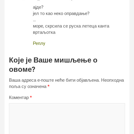
ајде?
јел то као неко оправдање?
…
море, скрсила се руска летеца канта
вртаљотка
Реплy
Које је Ваше мишљење о
овоме?
Ваша адреса е-поште неће бити објављена.
Неопходна
поља су означена
*
Коментар
*