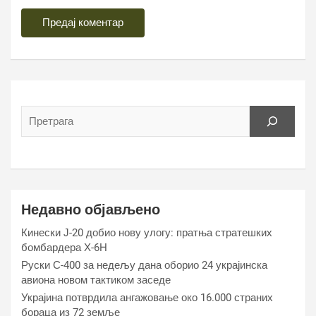
Недавно објављено
Кинески Ј-20 добио нову улогу: пратња стратешких
бомбардера Х-6Н
Руски С-400 за недељу дана оборио 24 украјинска
авиона новом тактиком заседе
Украјина потврдила ангажовање око 16.000 страних
бораца из 72 земље