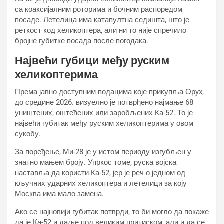
са коаксијалним роторима и бочним распоредом
посаде. Летелица има катапултна седишта, што је
реткост код хеликоптера, али ни то није спречило
бројне губитке посада после погодака.
Највећи губици међу руским
хеликоптерима
Према јавно доступним подацима које прикупља Орyx,
до средине 2026. визуелно је потврђено најмање 68
уништених, оштећених или заробљених Ка-52. То је
највећи губитак међу руским хеликоптерима у овом
сукобу.
За поређење, Ми-28 је у истом периоду изгубљен у
знатно мањем броју. Упркос томе, руска војска
наставља да користи Ка-52, јер је реч о једном од
кључних ударних хеликоптера и летелици за коју
Москва има мало замена.
Ако се најновији губитак потврди, то би могло да покаже
да је Ка-52 и даље под великим притиском, али и да се