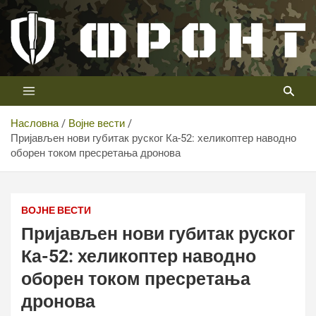
Скип
то
цонтент
Први војни канал у Србији
Телевизија ФРОНТ
Насловна
Војне вести
Пријављен нови губитак руског Ка-52: хеликоптер наводно
оборен током пресретања дронова
Пријављен нови губитак руског Ка-52: хеликоптер
наводно оборен током пресретања дронова
ВОЈНЕ ВЕСТИ
Пријављен нови губитак руског
Ка-52: хеликоптер наводно
оборен током пресретања
дронова