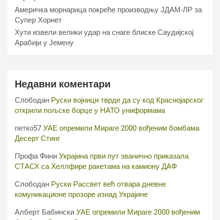
Америчка морнарица покреће производњу ЈДАМ-ЛР за
Супер Хорнет
Хути извели велики удар на снаге блиске Саудијској
Арабији у Јемену
Недавни коментари
Слободан
Руски војници тврде да су код Краснојарског
открили пољске борце у НАТО униформама
петко57
УАЕ опремили Мираге 2000 вођеним бомбама
Десерт Стинг
Профа Фини
Украјина први пут званично приказала
СТАСХ са Хеллфире ракетама на камиону ДАФ
Слободан
Руски Рассвет већ отвара дневне
комуникационе прозоре изнад Украјине
Алберт Бабински
УАЕ опремили Мираге 2000 вођеним