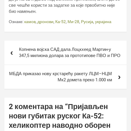
све чешће користи за задатке за које првобитно није
био намењен.
Ознаке:
камов
,
дронови
,
Ка-52
,
Ми-28
,
Русија
,
украјина
Кретање
Копнена војска САД дала Лоцкхеед Мартин-у
чланка
347,5 милиона долара за прототипове ПВО и ПРО
МБДА приказао нову крстарећу ракету ЛЦМ–НЦМ
Мк2 домета преко 1.000 км
2 коментара на “
Пријављен
нови губитак руског Ка-52:
хеликоптер наводно оборен