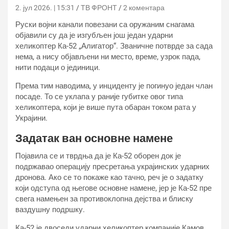
2. јул 2026. | 15:31
ТВ ФРОНТ
2 коментара
Руски војни канали повезани са оружаним снагама
објавили су да је изгубљен још један ударни
хеликоптер Ка-52 „Алигатор“. Званичне потврде за сада
нема, а нису објављени ни место, време, узрок пада,
нити подаци о јединици.
Према тим наводима, у инциденту је погинуо један члан
посаде. То се уклапа у раније губитке овог типа
хеликоптера, који је више пута обаран током рата у
Украјини.
Задатак ван основне намене
Појавила се и тврдња да је Ка-52 оборен док је
подржавао операцију пресретања украјинских ударних
дронова. Ако се то покаже као тачно, реч је о задатку
који одступа од његове основне намене, јер је Ка-52 пре
свега намењен за противоклопна дејства и блиску
ваздушну подршку.
Ка-52 је двоседи ударни хеликоптер компаније Камов