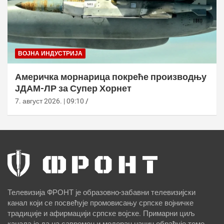
ВОЈНА ИНДУСТРИЈА
Америчка морнарица покреће производњу
ЈДАМ-ЛР за Супер Хорнет
7. август 2026. | 09:10
Телевизија ФРОНТ је образовно-забавни телевизијски
канал који се посвећује промовисању српске војничке
традиције и афирмацији српске војске. Примарни циљ