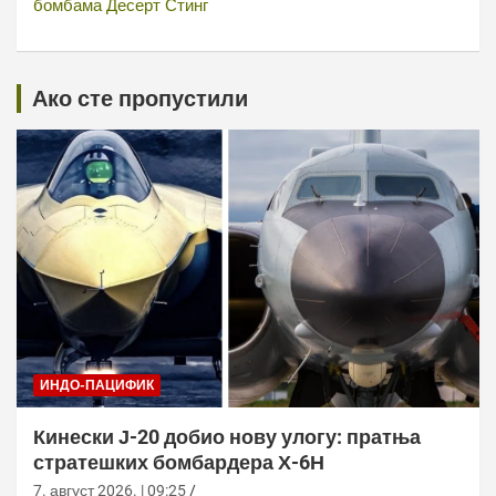
бомбама Десерт Стинг
Ако сте пропустили
ИНДО-ПАЦИФИК
Кинески Ј-20 добио нову улогу: пратња
стратешких бомбардера Х-6Н
7. август 2026. | 09:25