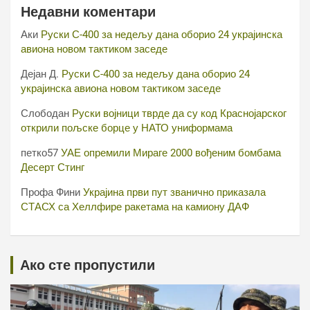
Недавни коментари
Аки
Руски С-400 за недељу дана оборио 24 украјинска
авиона новом тактиком заседе
Дејан Д.
Руски С-400 за недељу дана оборио 24
украјинска авиона новом тактиком заседе
Слободан
Руски војници тврде да су код Краснојарског
открили пољске борце у НАТО униформама
петко57
УАЕ опремили Мираге 2000 вођеним бомбама
Десерт Стинг
Профа Фини
Украјина први пут званично приказала
СТАСХ са Хеллфире ракетама на камиону ДАФ
Ако сте пропустили