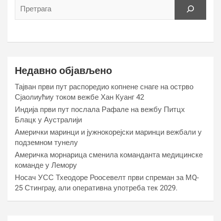
Недавно објављено
Тајван први пут распоредио копнене снаге на острво
Сјаолиућиу током вежбе Хан Куанг 42
Индија први пут послала Рафале на вежбу Питцх
Блацк у Аустралији
Амерички маринци и јужнокорејски маринци вежбали у
подземном тунелу
Америчка морнарица сменила команданта медицинске
команде у Лемору
Носач УСС Тхеодоре Роосевелт први спреман за МQ-
25 Стинграy, али оперативна употреба тек 2029.