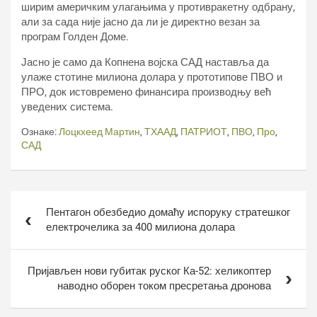
ширим америчким улагањима у противракетну одбрану,
али за сада није јасно да ли је директно везан за
програм Голден Доме.
Јасно је само да Копнена војска САД наставља да
улаже стотине милиона долара у прототипове ПВО и
ПРО, док истовремено финансира производњу већ
уведених система.
Ознаке:
Лоцкхеед Мартин
,
ТХААД
,
ПАТРИОТ
,
ПВО
,
Про
,
САД
Кретање
Пентагон обезбедио домаћу испоруку стратешког
чланка
електрочелика за 400 милиона долара
Пријављен нови губитак руског Ка-52: хеликоптер
наводно оборен током пресретања дронова