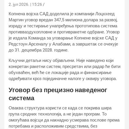
2. јул 2026. | 15:26
Копнена војска САД доделила је компанији Лоцкхеед
Мартин уговор вредан 347,5 милиона долара за развој,
израду и тестирање унапређења прототипова система
противваздухопловне и противракетне одбране. Уговор
је издала Команда за уговарање Копнене војске САД у
Редстоун Арсеналу у Алабами, а завршетак се очекује
до 31. децембра 2028. године.
Кључни детаљи нису објављени. Није наведено који
конкретан ракетни систем, пресретач или радар ће бити
обухваћен, већ ће се локације рада и финансирање
одређивати кроз појединачне налоге у оквиру уговора.
Уговор без прецизно наведеног
система
Оваква структура користи се када се покрива шира
група сродних технологија, а не један програм. То
омогућава војсци да накнадно усмерава послове према
потребама и расположивим средствима, без