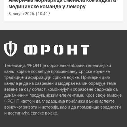
медицинске команде у Лемору
8. август 2026. | 10:40
Телевизија ФРОНТ је образовно-забавни телевизијски
канал који се посвећује промовисању српске војничке
традиције и афирмацији српске војске. Примарни циљ
канала је да на савремен и модеран начин обрађује теме
везане за ову област, комбинујући образовне садржаје са
динамичним продукцијским елементима. Кроз своје емисије,
ФРОНТ настоји да гледаоцима приближи важне аспекте
војничког живота и историје, као и да промовише вредности
и достигнућа српске војске.