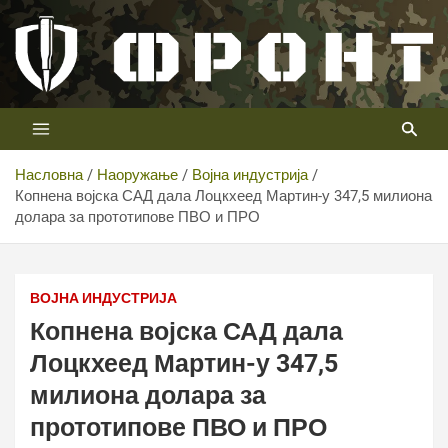
Скип
то
цонтент
Први војни канал у Србији
Телевизија ФРОНТ
Насловна
Наоружање
Војна индустрија
Копнена војска САД дала Лоцкхеед Мартин-у 347,5 милиона
долара за прототипове ПВО и ПРО
Копнена војска САД дала Лоцкхеед Мартин-у 347,5
милиона долара за прототипове ПВО и ПРО
ВОЈНА ИНДУСТРИЈА
Копнена војска САД дала
Лоцкхеед Мартин-у 347,5
милиона долара за
прототипове ПВО и ПРО