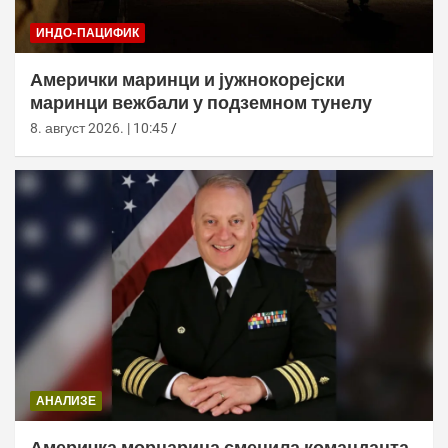
ИНДО-ПАЦИФИК
Амерички маринци и јужнокорејски
маринци вежбали у подземном тунелу
8. август 2026. | 10:45
АНАЛИЗЕ
Америчка морнарица сменила команданта