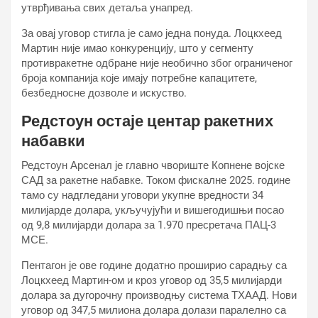
утврђивања свих детаља унапред.
За овај уговор стигла је само једна понуда. Лоцкхеед
Мартин није имао конкуренцију, што у сегменту
противракетне одбране није необично због ограниченог
броја компанија које имају потребне капацитете,
безбедносне дозволе и искуство.
Редстоун остаје центар ракетних
набавки
Редстоун Арсенал је главно чвориште Копнене војске
САД за ракетне набавке. Током фискалне 2025. године
тамо су надгледани уговори укупне вредности 34
милијарде долара, укључујући и вишегодишњи посао
од 9,8 милијарди долара за 1.970 пресретача ПАЦ-3
МСЕ.
Пентагон је ове године додатно проширио сарадњу са
Лоцкхеед Мартин-ом и кроз уговор од 35,5 милијарди
долара за дугорочну производњу система ТХААД. Нови
уговор од 347,5 милиона долара долази паралелно са