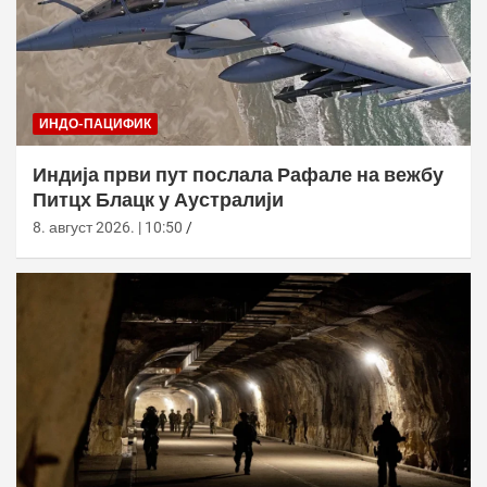
ИНДО-ПАЦИФИК
Индија први пут послала Рафале на вежбу
Питцх Блацк у Аустралији
8. август 2026. | 10:50