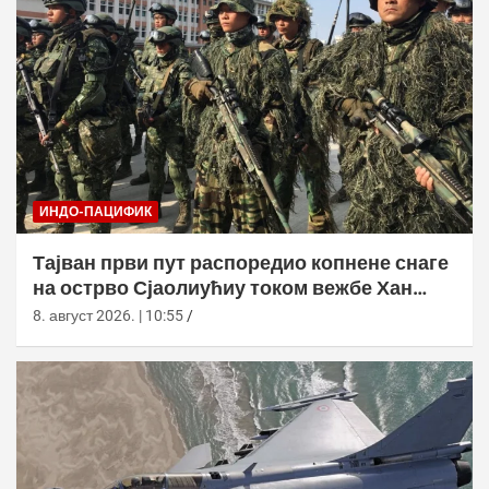
ИНДО-ПАЦИФИК
Тајван први пут распоредио копнене снаге
на острво Сјаолиућиу током вежбе Хан
Куанг 42
8. август 2026. | 10:55