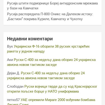
Русија штити подморнице Бореј антидронским мрежама
у бази на Камчатки
Русија распоредила П-800 Оникс на Далеком истоку:
„Бастион“ покрива Куриле, Камчатку и Чукотку
Недавни коментари
Вук
Украјински Ф-16 оборили 38 руских крстарећих
ракета у једном нападу
Аки
Руски С-400 за недељу дана оборио 24 украјинска
авиона новом тактиком заседе
Дејан Д.
Руски С-400 за недељу дана оборио 24
украјинска авиона новом тактиком заседе
Слободан
Руски војници тврде да су код Краснојарског
открили пољске борце у НАТО униформама
петко57
УАЕ опремили Мираге 2000 вођеним бомбама
Десерт Стинг