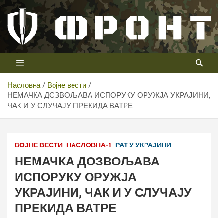
Скип
то
цонтент
Први војни канал у Србији
Телевизија ФРОНТ
Насловна
Војне вести
НЕМАЧКА ДОЗВОЉАВА ИСПОРУКУ ОРУЖЈА УКРАЈИНИ,
ЧАК И У СЛУЧАЈУ ПРЕКИДА ВАТРЕ
ВОЈНЕ ВЕСТИ
НАСЛОВНА-1
РАТ У УКРАЈИНИ
НЕМАЧКА ДОЗВОЉАВА
ИСПОРУКУ ОРУЖЈА
УКРАЈИНИ, ЧАК И У СЛУЧАЈУ
ПРЕКИДА ВАТРЕ