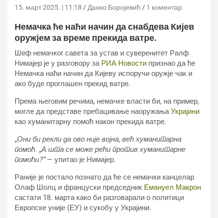
15. март 2025. | 11:18
Данко Боројевић
1 коментар
Немачка ће наћи начин да снабдева Кијев
оружјем за време прекида ватре.
Шеф немачког савета за устав и суверенитет Ралф
Нимајер је у разговору за
РИА Новости
признао да ће
Немачка наћи начин да Кијеву испоручи оружје чак и
ако буде проглашен прекид ватре.
Према његовим речима, немачке власти би, на пример,
могле да представе пребацивање наоружања
Украјини
као хуманитарну помоћ након прекида ватре.
„
Они би рекли да ово није војна, већ хуманитарна
помоћ. „А шта се може рећи против хуманитарне
помоћи?“
— упитао је Нимајер.
Раније је постало познато да ће се немачки канцелар
Олаф Шолц и француски председник
Емануел Макрон
састати 18. марта како би разговарали о политици
Европске уније (ЕУ) и сукобу у Украјини.