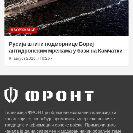
НАОРУЖАЊЕ
Русија штити подморнице Бореј
антидронским мрежама у бази на Камчатки
9. август 2026. | 10:25
Телевизија ФРОНТ је образовно-забавни телевизијски
канал који се посвећује промовисању српске војничке
традиције и афирмацији српске војске. Примарни циљ
канала је да на савремен и модеран начин обрађује теме