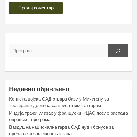
Недавно објављено
Копнена војска САД отвара базу у Мичигену за
тестирање дронова са приватним сектором
Индија тражи улазак у француски ФЦАС после распада
европског програма
Ваздушна национална гарда САД нуди бонусе за
прелазак из активног састава