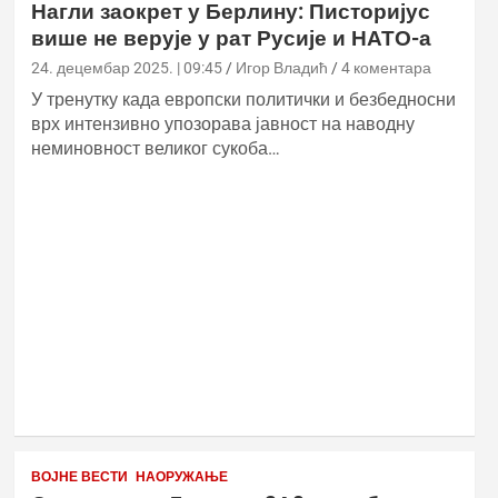
Нагли заокрет у Берлину: Писторијус
више не верује у рат Русије и НАТО-а
24. децембар 2025. | 09:45
Игор Владић
4 коментара
У тренутку када европски политички и безбедносни
врх интензивно упозорава јавност на наводну
неминовност великог сукоба…
ВОЈНЕ ВЕСТИ
НАОРУЖАЊЕ