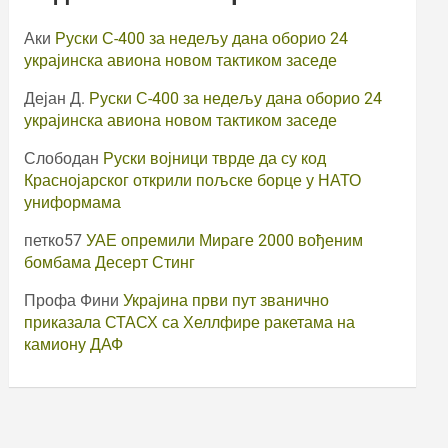
Аки
Руски С-400 за недељу дана оборио 24
украјинска авиона новом тактиком заседе
Дејан Д.
Руски С-400 за недељу дана оборио 24
украјинска авиона новом тактиком заседе
Слободан
Руски војници тврде да су код
Краснојарског открили пољске борце у НАТО
униформама
петко57
УАЕ опремили Мираге 2000 вођеним
бомбама Десерт Стинг
Профа Фини
Украјина први пут званично
приказала СТАСХ са Хеллфире ракетама на
камиону ДАФ