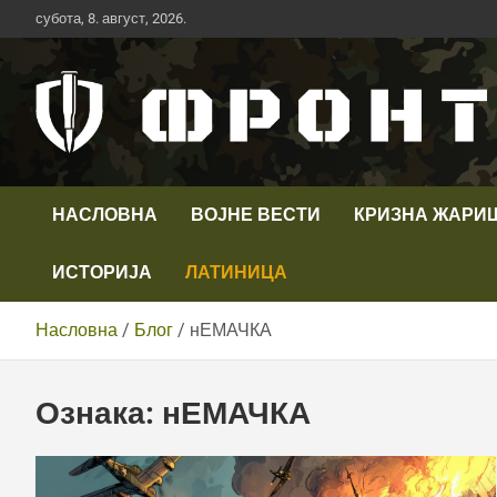
Скип
субота, 8. август, 2026.
то
цонтент
Први војни канал у Србији
Телевизија ФРОНТ
НАСЛОВНА
ВОЈНЕ ВЕСТИ
КРИЗНА ЖАРИ
ИСТОРИЈА
ЛАТИНИЦА
Насловна
Блог
нЕМАЧКА
Ознака:
нЕМАЧКА