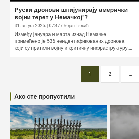
Руски дронови шпијунирају амерички
војни терет у Немачкој“?
31. август 2025. | 07:47
Бојан Ђокић
Између јануара и марта изнад Немачке
примећено је 536 неидентификованих дронова
који су пратили војну и критичну инфраструктуру.…
Постс
1
2
…
пагинатион
Ако сте пропустили