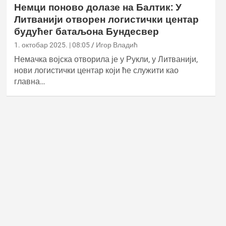
Немци поново долазе на Балтик: У
Литванији отворен логистички центар
будућег батаљона Бундесвер
1. октобар 2025. | 08:05
Игор Владић
Немачка војска отворила је у Рукли, у Литванији,
нови логистички центар који ће служити као
главна…