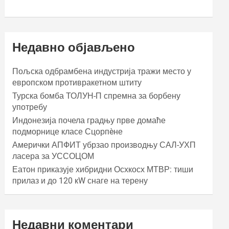
Недавно објављено
Пољска одбрамбена индустрија тражи место у
европском противракетном штиту
Турска бомба ТОЛУН-П спремна за борбену
употребу
Индонезија почела градњу прве домаће
подморнице класе Сцорпèне
Амерички АПФИТ убрзао производњу САЛ-УХП
ласера за УССОЦОМ
Еатон приказује хибридни Осхкосх МТВР: тиши
прилаз и до 120 кW снаге на терену
Недавни коментари