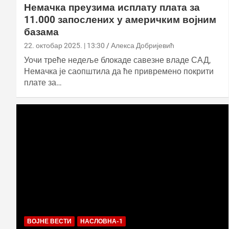
Немачка преузима исплату плата за
11.000 запослених у америчким војним
базама
22. октобар 2025. | 13:30
Алекса Добријевић
Уочи треће недеље блокаде савезне владе САД,
Немачка је саопштила да ће привремено покрити
плате за…
ВОЈНЕ ВЕСТИ
НАСЛОВНА-1