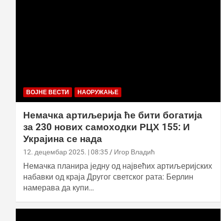
ВОЈНЕ ВЕСТИ
НАОРУЖАЊЕ
Немачка артиљерија ће бити богатија
за 230 нових самоходки РЦХ 155: И
Украјина се нада
12. децембар 2025. | 08:35
Игор Владић
Немачка планира једну од највећих артиљеријских
набавки од краја Другог светског рата: Берлин
намерава да купи…