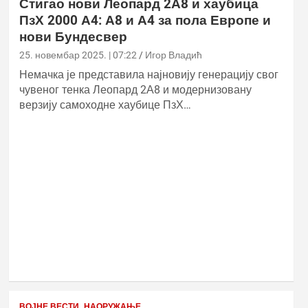
Стигао нови Леопард 2А8 и хаубица
ПзХ 2000 А4: А8 и А4 за пола Европе и
нови Бундесвер
25. новембар 2025. | 07:22
Игор Владић
Немачка је представила најновију генерацију свог
чувеног тенка Леопард 2А8 и модернизовану
верзију самоходне хаубице ПзХ…
ВОЈНЕ ВЕСТИ
НАОРУЖАЊЕ