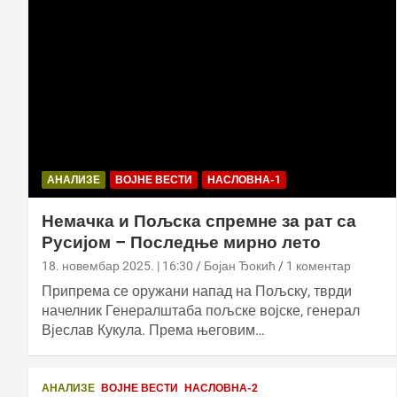
АНАЛИЗЕ
ВОЈНЕ ВЕСТИ
НАСЛОВНА-1
Немачка и Пољска спремне за рат са
Русијом – Последње мирно лето
18. новембар 2025. | 16:30
Бојан Ђокић
1 коментар
Припрема се оружани напад на Пољску, тврди
начелник Генералштаба пољске војске, генерал
Вјеслав Кукула. Према његовим…
АНАЛИЗЕ
ВОЈНЕ ВЕСТИ
НАСЛОВНА-2