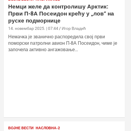
Немци желе да контролишу Арктик:
Први П-8А Посеидон крећу у „лов“ на
руске подморнице
14. новембар 2025. | 07:44
Игор Владић
Немачка је званично распоредила свој први
поморски патролни авион П-8А Посеидон, чиме је
започела активно ангажовање…
ВОЈНЕ ВЕСТИ
НАСЛОВНА-2