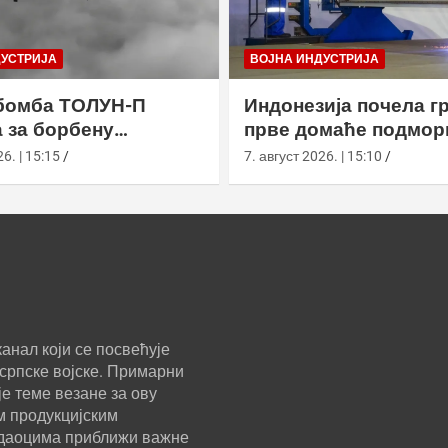
ДУСТРИЈА
ВОЈНА ИНДУСТРИЈА
бомба ТОЛУН-П
Индонезија почела г
 за борбену
прве домаће подмор
у
класе Сцорпèне
6. | 15:15
7. август 2026. | 15:10
анал који се посвећује
српске војске. Примарни
е теме везане за ову
м продукцијским
ледаоцима приближи важне