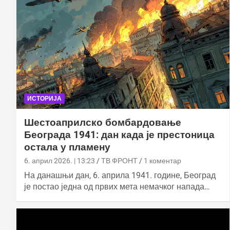
ИСТОРИЈА
Шестоаприлско бомбардовање
Београда 1941: дан када је престоница
остала у пламену
6. април 2026. | 13:23
ТВ ФРОНТ
1 коментар
На данашњи дан, 6. априла 1941. године, Београд
је постао једна од првих мета немачког напада…