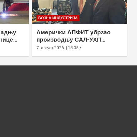
ВОЈНА ИНДУСТРИЈА
радњу
Амерички АПФИТ убрзао
нице
производњу САЛ-УХП
ласера за УССОЦОМ
7. август 2026. | 15:05