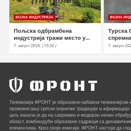
ВОЈНА ИНДУСТРИЈА
ВОЈНА ИН
Пољска одбрамбена
Турска 
индустрија тражи место у
спремна
европском противракетном
употреб
7. август 2026. | 15:20
7. август 202
штиту
Телевизија ФРОНТ је образовно-забавни телевизијски к
промовисању српске војничке традиције и афирмацији 
циљ канала је да на савремен и модеран начин обрађуј
област, комбинујући образовне садржаје са динамични
елементима. Кроз своје емисије, ФРОНТ настоји да г